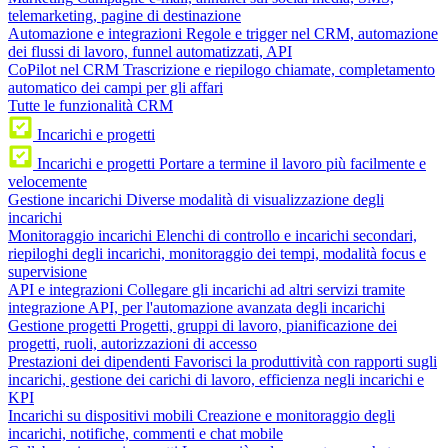
telemarketing, pagine di destinazione
Automazione e integrazioni
Regole e trigger nel CRM, automazione
dei flussi di lavoro, funnel automatizzati, API
CoPilot nel CRM
Trascrizione e riepilogo chiamate, completamento
automatico dei campi per gli affari
Tutte le funzionalità CRM
Incarichi e progetti
Incarichi e progetti
Portare a termine il lavoro più facilmente e
velocemente
Gestione incarichi
Diverse modalità di visualizzazione degli
incarichi
Monitoraggio incarichi
Elenchi di controllo e incarichi secondari,
riepiloghi degli incarichi, monitoraggio dei tempi, modalità focus e
supervisione
API e integrazioni
Collegare gli incarichi ad altri servizi tramite
integrazione API, per l'automazione avanzata degli incarichi
Gestione progetti
Progetti, gruppi di lavoro, pianificazione dei
progetti, ruoli, autorizzazioni di accesso
Prestazioni dei dipendenti
Favorisci la produttività con rapporti sugli
incarichi, gestione dei carichi di lavoro, efficienza negli incarichi e
KPI
Incarichi su dispositivi mobili
Creazione e monitoraggio degli
incarichi, notifiche, commenti e chat mobile