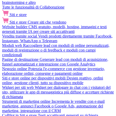
brainstorming e altro
Tutte le funzionalità di Collaborazione
Siti e store
Siti e store
Creare siti che vendono
Website builder
CMS gratuito, modelli, hosting, immagini e testi
generati tramite IA per creare siti accattivanti
Vendita tramite social
Vendi prodotti direttamente tramite Facebook,
Instagram, WhatsApp o Telegram
Moduli web
Raccogliere lead con moduli di ordine personalizzati,
moduli di registrazione o di feedback e moduli con campi
condizionali
Pagine di destinazione
Generare lead con moduli di acquisizione,
funnel automatizzati e integrazione con Google Analytics
Negozio online
Potenzia l'e-commerce con gestione inventario,
elaborazione ordini, consegne e pagamenti online
Siti e store online per dispositivi mobili
Design reattivo, ordini
online, gestione clienti, tutto su dispositivo mobile
Widget per siti web
Widget per dialogare in chat con i visitatori del
sito, utilizzare le app di messaggistica più diffuse e accettare richieste
di richiamata
Strumenti di marketing online
Incrementa le vendite con e-mail
marketing, annunci Facebook o Google Ads, automazione del
marketing, integrazione con il CRM
CoPilot in Siti e store
Testi accattivanti generati su richiesta,