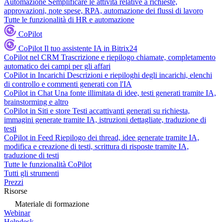
Automazione
Semplificare le attività relative a richieste,
approvazioni, note spese, RPA, automazione dei flussi di lavoro
Tutte le funzionalità di HR e automazione
CoPilot
CoPilot
Il tuo assistente IA in Bitrix24
CoPilot nel CRM
Trascrizione e riepilogo chiamate, completamento
automatico dei campi per gli affari
CoPilot in Incarichi
Descrizioni e riepiloghi degli incarichi, elenchi
di controllo e commenti generati con l'IA
CoPilot in Chat
Una fonte illimitata di idee, testi generati tramite IA,
brainstorming e altro
CoPilot in Siti e store
Testi accattivanti generati su richiesta,
immagini generate tramite IA, istruzioni dettagliate, traduzione di
testi
CoPilot in Feed
Riepilogo dei thread, idee generate tramite IA,
modifica e creazione di testi, scrittura di risposte tramite IA,
traduzione di testi
Tutte le funzionalità CoPilot
Tutti gli strumenti
Prezzi
Risorse
Materiale di formazione
Webinar
Helpdesk