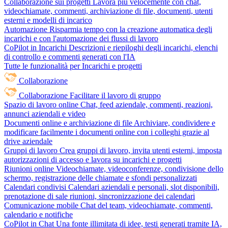
Collaborazione sui progetti
Lavora più velocemente con chat,
videochiamate, commenti, archiviazione di file, documenti, utenti
esterni e modelli di incarico
Automazione
Risparmia tempo con la creazione automatica degli
incarichi e con l'automazione dei flussi di lavoro
CoPilot in Incarichi
Descrizioni e riepiloghi degli incarichi, elenchi
di controllo e commenti generati con l'IA
Tutte le funzionalità per Incarichi e progetti
Collaborazione
Collaborazione
Facilitare il lavoro di gruppo
Spazio di lavoro online
Chat, feed aziendale, commenti, reazioni,
annunci aziendali e video
Documenti online e archiviazione di file
Archiviare, condividere e
modificare facilmente i documenti online con i colleghi grazie al
drive aziendale
Gruppi di lavoro
Crea gruppi di lavoro, invita utenti esterni, imposta
autorizzazioni di accesso e lavora su incarichi e progetti
Riunioni online
Videochiamate, videoconferenze, condivisione dello
schermo, registrazione delle chiamate e sfondi personalizzati
Calendari condivisi
Calendari aziendali e personali, slot disponibili,
prenotazione di sale riunioni, sincronizzazione dei calendari
Comunicazione mobile
Chat del team, videochiamate, commenti,
calendario e notifiche
CoPilot in Chat
Una fonte illimitata di idee, testi generati tramite IA,