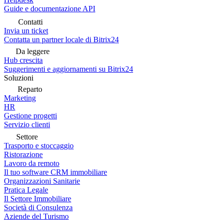
Guide e documentazione API
Contatti
Invia un ticket
Contatta un partner locale di Bitrix24
Da leggere
Hub crescita
Suggerimenti e aggiornamenti su Bitrix24
Soluzioni
Reparto
Marketing
HR
Gestione progetti
Servizio clienti
Settore
Trasporto e stoccaggio
Ristorazione
Lavoro da remoto
Il tuo software CRM immobiliare
Organizzazioni Sanitarie
Pratica Legale
Il Settore Immobiliare
Società di Consulenza
Aziende del Turismo