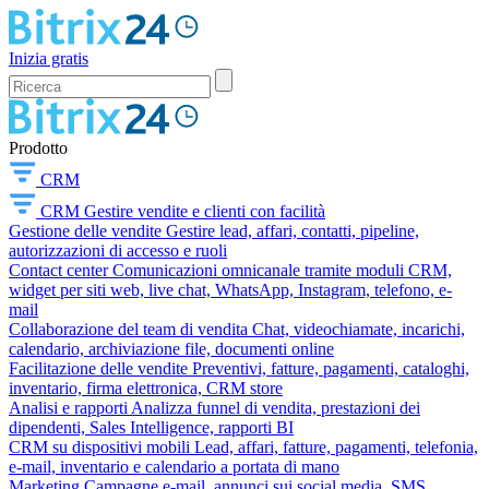
Inizia gratis
Prodotto
CRM
CRM
Gestire vendite e clienti con facilità
Gestione delle vendite
Gestire lead, affari, contatti, pipeline,
autorizzazioni di accesso e ruoli
Contact center
Comunicazioni omnicanale tramite moduli CRM,
widget per siti web, live chat, WhatsApp, Instagram, telefono, e-
mail
Collaborazione del team di vendita
Chat, videochiamate, incarichi,
calendario, archiviazione file, documenti online
Facilitazione delle vendite
Preventivi, fatture, pagamenti, cataloghi,
inventario, firma elettronica, CRM store
Analisi e rapporti
Analizza funnel di vendita, prestazioni dei
dipendenti, Sales Intelligence, rapporti BI
CRM su dispositivi mobili
Lead, affari, fatture, pagamenti, telefonia,
e-mail, inventario e calendario a portata di mano
Marketing
Campagne e-mail, annunci sui social media, SMS,