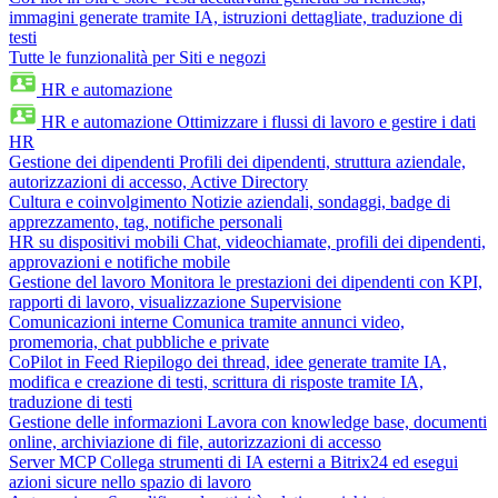
immagini generate tramite IA, istruzioni dettagliate, traduzione di
testi
Tutte le funzionalità per Siti e negozi
HR e automazione
HR e automazione
Ottimizzare i flussi di lavoro e gestire i dati
HR
Gestione dei dipendenti
Profili dei dipendenti, struttura aziendale,
autorizzazioni di accesso, Active Directory
Cultura e coinvolgimento
Notizie aziendali, sondaggi, badge di
apprezzamento, tag, notifiche personali
HR su dispositivi mobili
Chat, videochiamate, profili dei dipendenti,
approvazioni e notifiche mobile
Gestione del lavoro
Monitora le prestazioni dei dipendenti con KPI,
rapporti di lavoro, visualizzazione Supervisione
Comunicazioni interne
Comunica tramite annunci video,
promemoria, chat pubbliche e private
CoPilot in Feed
Riepilogo dei thread, idee generate tramite IA,
modifica e creazione di testi, scrittura di risposte tramite IA,
traduzione di testi
Gestione delle informazioni
Lavora con knowledge base, documenti
online, archiviazione di file, autorizzazioni di accesso
Server MCP
Collega strumenti di IA esterni a Bitrix24 ed esegui
azioni sicure nello spazio di lavoro