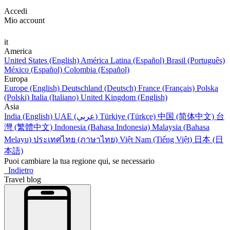
Accedi
Mio account
it
America
United States (English)
América Latina (Español)
Brasil (Português)
México (Español)
Colombia (Español)
Europa
Europe (English)
Deutschland (Deutsch)
France (Français)
Polska
(Polski)
Italia (Italiano)
United Kingdom (English)
Asia
India (English)
UAE (عربي)
Türkiye (Türkçe)
中国 (简体中文)
台
灣 (繁體中文)
Indonesia (Bahasa Indonesia)
Malaysia (Bahasa
Melayu)
ประเทศไทย (ภาษาไทย)
Việt Nam (Tiếng Việt)
日本 (日
本語)
Puoi cambiare la tua regione qui, se necessario
Indietro
Travel blog