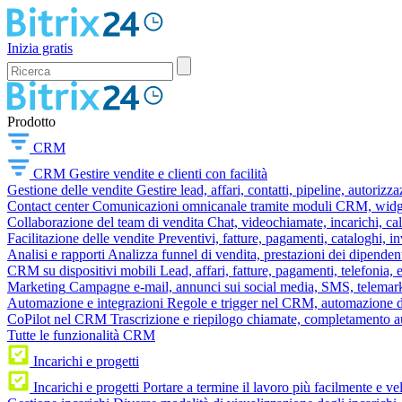
Inizia gratis
Prodotto
CRM
CRM
Gestire vendite e clienti con facilità
Gestione delle vendite
Gestire lead, affari, contatti, pipeline, autorizz
Contact center
Comunicazioni omnicanale tramite moduli CRM, widget 
Collaborazione del team di vendita
Chat, videochiamate, incarichi, ca
Facilitazione delle vendite
Preventivi, fatture, pagamenti, cataloghi, i
Analisi e rapporti
Analizza funnel di vendita, prestazioni dei dipendent
CRM su dispositivi mobili
Lead, affari, fatture, pagamenti, telefonia,
Marketing
Campagne e-mail, annunci sui social media, SMS, telemark
Automazione e integrazioni
Regole e trigger nel CRM, automazione dei
CoPilot nel CRM
Trascrizione e riepilogo chiamate, completamento au
Tutte le funzionalità CRM
Incarichi e progetti
Incarichi e progetti
Portare a termine il lavoro più facilmente e v