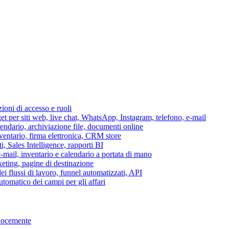
azioni di accesso e ruoli
per siti web, live chat, WhatsApp, Instagram, telefono, e-mail
lendario, archiviazione file, documenti online
nventario, firma elettronica, CRM store
i, Sales Intelligence, rapporti BI
 e-mail, inventario e calendario a portata di mano
eting, pagine di destinazione
 flussi di lavoro, funnel automatizzati, API
tomatico dei campi per gli affari
elocemente