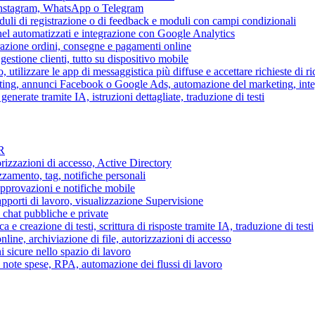
 Instagram, WhatsApp o Telegram
duli di registrazione o di feedback e moduli con campi condizionali
nel automatizzati e integrazione con Google Analytics
razione ordini, consegne e pagamenti online
gestione clienti, tutto su dispositivo mobile
o, utilizzare le app di messaggistica più diffuse e accettare richieste di r
eting, annunci Facebook o Google Ads, automazione del marketing, in
generate tramite IA, istruzioni dettagliate, traduzione di testi
HR
torizzazioni di accesso, Active Directory
zamento, tag, notifiche personali
approvazioni e notifiche mobile
apporti di lavoro, visualizzazione Supervisione
chat pubbliche e private
 e creazione di testi, scrittura di risposte tramite IA, traduzione di testi
ne, archiviazione di file, autorizzazioni di accesso
i sicure nello spazio di lavoro
ni, note spese, RPA, automazione dei flussi di lavoro