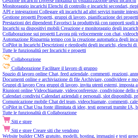
Gestione incarichi
Diverse modalità di visualizzazione degli incarichi
Monitoraggio incarichi
Elenchi di controllo e incarichi secondari, rie
API e integrazioni
Collegare gli incarichi ad altri servizi tramite inte
Gestione progetti
Progetti, gruppi di lavoro, pianificazione dei progetti
Prestazioni dei dipendenti
Favorisci la produttività con rapporti sugli i
Incarichi su dispositivi mobili
Creazione e monitoraggio degli incarich
Collaborazione sui progetti
Lavora più velocemente con chat, videochia
Automazione
Risparmia tempo con la creazione automatica degli incar
CoPilot in Incarichi
Descrizioni e riepiloghi degli incarichi, elenchi d
Tutte le funzionalità per Incarichi e progetti
Collaborazione
Collaborazione
Facilitare il lavoro di gruppo
Spazio di lavoro online
Chat, feed aziendale, commenti, reazioni, ann
Documenti online e archiviazione di file
Archiviare, condividere e mod
Gruppi di lavoro
Crea gruppi di lavoro, invita utenti esterni, imposta a
Riunioni online
Videochiamate, videoconferenze, condivisione dello sc
Calendari condivisi
Calendari aziendali e personali, slot disponibili, p
Comunicazione mobile
Chat del team, videochiamate, commenti, calen
CoPilot in Chat
Una fonte illimitata di idee, testi generati tramite IA, 
Tutte le funzionalità di Collaborazione
Siti e store
Siti e store
Creare siti che vendono
Website builder
CMS gratuito, modelli, hosting, immagini e testi genera