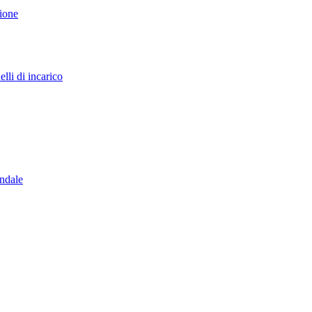
sione
lli di incarico
endale