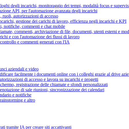
piloghi degli incarichi, monitoraggio dei tempi, modalità focus e supervi
grazione API, per l'automazione avanzata degli incarichi
, ruoli, autorizzazioni di accesso
ncarichi, gestione dei carichi di lavoro, efficienza negli incarichi e KPI
i, notifiche, commenti e chat mobile
mate, commenti, archiviazione di file, documenti, utenti esterni e mode
ichi e con l'automazione dei flussi di lavoro
i controllo e commenti generati con l'IA
unci aziendali e video
ificare facilmente i documenti online con i colleghi grazie al drive azi
utorizzazioni di accesso e lavora su incarichi e progetti
hermo, registrazione delle chiamate e sfondi personalizzati
renotazione di sale riunioni, sincronizzazione dei calendari
dario e notifiche
brainstorming e altro
ti tramite IA per creare siti accattivanti