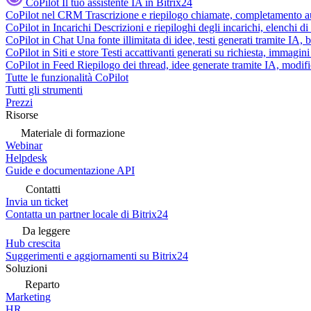
CoPilot
Il tuo assistente IA in Bitrix24
CoPilot nel CRM
Trascrizione e riepilogo chiamate, completamento au
CoPilot in Incarichi
Descrizioni e riepiloghi degli incarichi, elenchi d
CoPilot in Chat
Una fonte illimitata di idee, testi generati tramite IA, 
CoPilot in Siti e store
Testi accattivanti generati su richiesta, immagini 
CoPilot in Feed
Riepilogo dei thread, idee generate tramite IA, modifica
Tutte le funzionalità CoPilot
Tutti gli strumenti
Prezzi
Risorse
Materiale di formazione
Webinar
Helpdesk
Guide e documentazione API
Contatti
Invia un ticket
Contatta un partner locale di Bitrix24
Da leggere
Hub crescita
Suggerimenti e aggiornamenti su Bitrix24
Soluzioni
Reparto
Marketing
HR