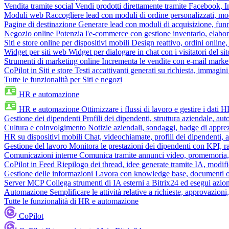
Vendita tramite social
Vendi prodotti direttamente tramite Facebook,
Moduli web
Raccogliere lead con moduli di ordine personalizzati, mo
Pagine di destinazione
Generare lead con moduli di acquisizione, fun
Negozio online
Potenzia l'e-commerce con gestione inventario, elabo
Siti e store online per dispositivi mobili
Design reattivo, ordini online, 
Widget per siti web
Widget per dialogare in chat con i visitatori del sit
Strumenti di marketing online
Incrementa le vendite con e-mail mark
CoPilot in Siti e store
Testi accattivanti generati su richiesta, immagini 
Tutte le funzionalità per Siti e negozi
HR e automazione
HR e automazione
Ottimizzare i flussi di lavoro e gestire i dati 
Gestione dei dipendenti
Profili dei dipendenti, struttura aziendale, au
Cultura e coinvolgimento
Notizie aziendali, sondaggi, badge di apprez
HR su dispositivi mobili
Chat, videochiamate, profili dei dipendenti, 
Gestione del lavoro
Monitora le prestazioni dei dipendenti con KPI, r
Comunicazioni interne
Comunica tramite annunci video, promemoria, 
CoPilot in Feed
Riepilogo dei thread, idee generate tramite IA, modifica
Gestione delle informazioni
Lavora con knowledge base, documenti onli
Server MCP
Collega strumenti di IA esterni a Bitrix24 ed esegui azion
Automazione
Semplificare le attività relative a richieste, approvazio
Tutte le funzionalità di HR e automazione
CoPilot