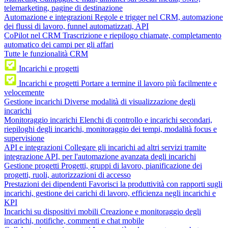
telemarketing, pagine di destinazione
Automazione e integrazioni
Regole e trigger nel CRM, automazione
dei flussi di lavoro, funnel automatizzati, API
CoPilot nel CRM
Trascrizione e riepilogo chiamate, completamento
automatico dei campi per gli affari
Tutte le funzionalità CRM
Incarichi e progetti
Incarichi e progetti
Portare a termine il lavoro più facilmente e
velocemente
Gestione incarichi
Diverse modalità di visualizzazione degli
incarichi
Monitoraggio incarichi
Elenchi di controllo e incarichi secondari,
riepiloghi degli incarichi, monitoraggio dei tempi, modalità focus e
supervisione
API e integrazioni
Collegare gli incarichi ad altri servizi tramite
integrazione API, per l'automazione avanzata degli incarichi
Gestione progetti
Progetti, gruppi di lavoro, pianificazione dei
progetti, ruoli, autorizzazioni di accesso
Prestazioni dei dipendenti
Favorisci la produttività con rapporti sugli
incarichi, gestione dei carichi di lavoro, efficienza negli incarichi e
KPI
Incarichi su dispositivi mobili
Creazione e monitoraggio degli
incarichi, notifiche, commenti e chat mobile