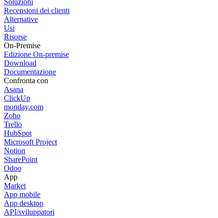
Soluzioni
Recensioni dei clienti
Alternative
Usi
Risorse
On-Premise
Edizione On-premise
Download
Documentazione
Confronta con
Asana
ClickUp
monday.com
Zoho
Trello
HubSpot
Microsoft Project
Notion
SharePoint
Odoo
App
Market
App mobile
App desktop
API/sviluppatori