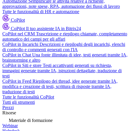
Automazione
Semplificare le attività relative a richieste,
approvazioni, note spese, RPA, automazione dei flussi di lavoro
Tutte le funzionalità di HR e automazione
CoPilot
CoPilot
Il tuo assistente IA in Bitrix24
CoPilot nel CRM
Trascrizione e riepilogo chiamate, completamento
automatico dei campi per gli affari
CoPilot in Incarichi
Descrizioni e riepiloghi degli incarichi, elenchi
di controllo e commenti generati con l'IA
CoPilot in Chat
Una fonte illimitata di idee, testi generati tramite IA,
brainstorming e altro
CoPilot in Siti e store
Testi accattivanti generati su richiesta,
immagini generate tramite IA, istruzioni dettagliate, traduzione di
testi
CoPilot in Feed
Riepilogo dei thread, idee generate tramite IA,
modifica e creazione di testi, scrittura di risposte tramite IA,
traduzione di testi
Tutte le funzionalità CoPilot
Tutti gli strumenti
Prezzi
Risorse
Materiale di formazione
Webinar
Helpdesk