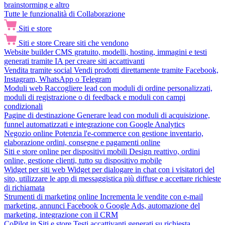
brainstorming e altro
Tutte le funzionalità di Collaborazione
Siti e store
Siti e store
Creare siti che vendono
Website builder
CMS gratuito, modelli, hosting, immagini e testi
generati tramite IA per creare siti accattivanti
Vendita tramite social
Vendi prodotti direttamente tramite Facebook,
Instagram, WhatsApp o Telegram
Moduli web
Raccogliere lead con moduli di ordine personalizzati,
moduli di registrazione o di feedback e moduli con campi
condizionali
Pagine di destinazione
Generare lead con moduli di acquisizione,
funnel automatizzati e integrazione con Google Analytics
Negozio online
Potenzia l'e-commerce con gestione inventario,
elaborazione ordini, consegne e pagamenti online
Siti e store online per dispositivi mobili
Design reattivo, ordini
online, gestione clienti, tutto su dispositivo mobile
Widget per siti web
Widget per dialogare in chat con i visitatori del
sito, utilizzare le app di messaggistica più diffuse e accettare richieste
di richiamata
Strumenti di marketing online
Incrementa le vendite con e-mail
marketing, annunci Facebook o Google Ads, automazione del
marketing, integrazione con il CRM
CoPilot in Siti e store
Testi accattivanti generati su richiesta,