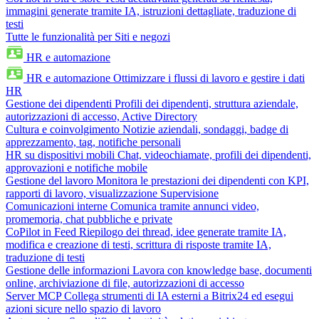
immagini generate tramite IA, istruzioni dettagliate, traduzione di
testi
Tutte le funzionalità per Siti e negozi
HR e automazione
HR e automazione
Ottimizzare i flussi di lavoro e gestire i dati
HR
Gestione dei dipendenti
Profili dei dipendenti, struttura aziendale,
autorizzazioni di accesso, Active Directory
Cultura e coinvolgimento
Notizie aziendali, sondaggi, badge di
apprezzamento, tag, notifiche personali
HR su dispositivi mobili
Chat, videochiamate, profili dei dipendenti,
approvazioni e notifiche mobile
Gestione del lavoro
Monitora le prestazioni dei dipendenti con KPI,
rapporti di lavoro, visualizzazione Supervisione
Comunicazioni interne
Comunica tramite annunci video,
promemoria, chat pubbliche e private
CoPilot in Feed
Riepilogo dei thread, idee generate tramite IA,
modifica e creazione di testi, scrittura di risposte tramite IA,
traduzione di testi
Gestione delle informazioni
Lavora con knowledge base, documenti
online, archiviazione di file, autorizzazioni di accesso
Server MCP
Collega strumenti di IA esterni a Bitrix24 ed esegui
azioni sicure nello spazio di lavoro