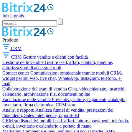
Inizia gratis
Prodotto
CRM
CRM
Gestire vendite e clienti con facilità
Gestione delle vendite
Gestire lead, affari, contatti, pipeline,
autorizzazioni di accesso e ruoli
Contact center
Comunicazioni omnicanale tramite moduli CRM,
widget per siti web, live chat, WhatsApp, Instagram, telefono, e-
mail
Collaborazione del team di vendita
Chat, videochiamate, incarichi,
calendario, archiviazione file, documenti online
Facilitazione delle vendite
Preventivi, fatture, pagamenti, cataloghi,
inventario, firma elettronica, CRM store
Analisi e rapporti
Analizza funnel di vendita, prestazioni dei
dipendenti, Sales Intelligence, rapporti BI
CRM su dispositivi mobili
Lead, affari, fatture, pagamenti, telefonia,
e-mail, inventario e calendario a portata di mano
Marketing
Campagne e-mail, annunci sui social media, SMS,