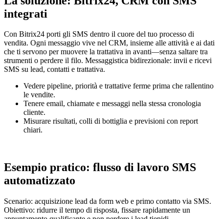
La soluzione: Bitrix24, CRM con SMS
integrati
Con Bitrix24 porti gli SMS dentro il cuore del tuo processo di
vendita. Ogni messaggio vive nel CRM, insieme alle attività e ai dati
che ti servono per muovere la trattativa in avanti—senza saltare tra
strumenti o perdere il filo. Messaggistica bidirezionale: invii e ricevi
SMS su lead, contatti e trattativa.
Vedere pipeline, priorità e trattative ferme prima che rallentino
le vendite.
Tenere email, chiamate e messaggi nella stessa cronologia
cliente.
Misurare risultati, colli di bottiglia e previsioni con report
chiari.
Esempio pratico: flusso di lavoro SMS
automatizzato
Scenario: acquisizione lead da form web e primo contatto via SMS.
Obiettivo: ridurre il tempo di risposta, fissare rapidamente un
appuntamento qualificante e non perdere i lead tiepidi.