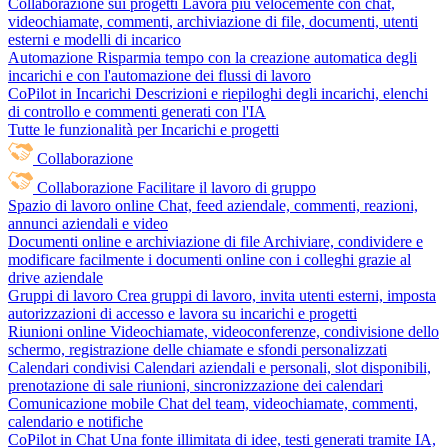
Collaborazione sui progetti
Lavora più velocemente con chat,
videochiamate, commenti, archiviazione di file, documenti, utenti
esterni e modelli di incarico
Automazione
Risparmia tempo con la creazione automatica degli
incarichi e con l'automazione dei flussi di lavoro
CoPilot in Incarichi
Descrizioni e riepiloghi degli incarichi, elenchi
di controllo e commenti generati con l'IA
Tutte le funzionalità per Incarichi e progetti
Collaborazione
Collaborazione
Facilitare il lavoro di gruppo
Spazio di lavoro online
Chat, feed aziendale, commenti, reazioni,
annunci aziendali e video
Documenti online e archiviazione di file
Archiviare, condividere e
modificare facilmente i documenti online con i colleghi grazie al
drive aziendale
Gruppi di lavoro
Crea gruppi di lavoro, invita utenti esterni, imposta
autorizzazioni di accesso e lavora su incarichi e progetti
Riunioni online
Videochiamate, videoconferenze, condivisione dello
schermo, registrazione delle chiamate e sfondi personalizzati
Calendari condivisi
Calendari aziendali e personali, slot disponibili,
prenotazione di sale riunioni, sincronizzazione dei calendari
Comunicazione mobile
Chat del team, videochiamate, commenti,
calendario e notifiche
CoPilot in Chat
Una fonte illimitata di idee, testi generati tramite IA,