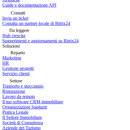
Guide e documentazione API
Contatti
Invia un ticket
Contatta un partner locale di Bitrix24
Da leggere
Hub crescita
Suggerimenti e aggiornamenti su Bitrix24
Soluzioni
Reparto
Marketing
HR
Gestione progetti
Servizio clienti
Settore
Trasporto e stoccaggio
Ristorazione
Lavoro da remoto
Il tuo software CRM immobiliare
Organizzazioni Sanitarie
Pratica Legale
Il Settore Immobiliare
Società di Consulenza
Aziende del Turismo