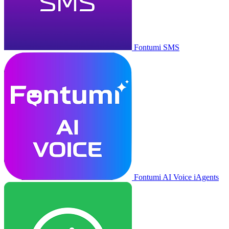
Fontumi SMS
Fontumi AI Voice iAgents