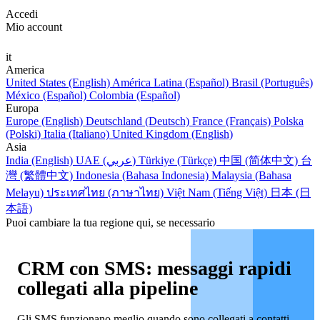
Accedi
Mio account
it
America
United States (English)
América Latina (Español)
Brasil (Português)
México (Español)
Colombia (Español)
Europa
Europe (English)
Deutschland (Deutsch)
France (Français)
Polska
(Polski)
Italia (Italiano)
United Kingdom (English)
Asia
India (English)
UAE (عربي)
Türkiye (Türkçe)
中国 (简体中文)
台
灣 (繁體中文)
Indonesia (Bahasa Indonesia)
Malaysia (Bahasa
Melayu)
ประเทศไทย (ภาษาไทย)
Việt Nam (Tiếng Việt)
日本 (日
本語)
Puoi cambiare la tua regione qui, se necessario
CRM con SMS: messaggi rapidi
collegati alla pipeline
Gli SMS funzionano meglio quando sono collegati a contatti,