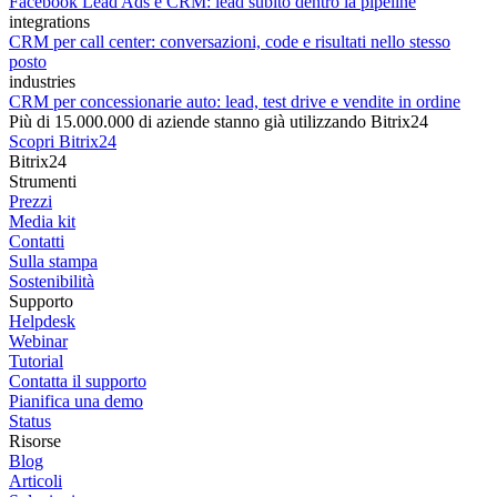
Facebook Lead Ads e CRM: lead subito dentro la pipeline
integrations
CRM per call center: conversazioni, code e risultati nello stesso
posto
industries
CRM per concessionarie auto: lead, test drive e vendite in ordine
Più di 15.000.000 di aziende stanno già utilizzando Bitrix24
Scopri Bitrix24
Bitrix24
Strumenti
Prezzi
Media kit
Contatti
Sulla stampa
Sostenibilità
Supporto
Helpdesk
Webinar
Tutorial
Contatta il supporto
Pianifica una demo
Status
Risorse
Blog
Articoli