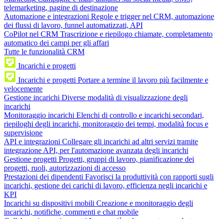
telemarketing, pagine di destinazione
Automazione e integrazioni
Regole e trigger nel CRM, automazione
dei flussi di lavoro, funnel automatizzati, API
CoPilot nel CRM
Trascrizione e riepilogo chiamate, completamento
automatico dei campi per gli affari
Tutte le funzionalità CRM
Incarichi e progetti
Incarichi e progetti
Portare a termine il lavoro più facilmente e
velocemente
Gestione incarichi
Diverse modalità di visualizzazione degli
incarichi
Monitoraggio incarichi
Elenchi di controllo e incarichi secondari,
riepiloghi degli incarichi, monitoraggio dei tempi, modalità focus e
supervisione
API e integrazioni
Collegare gli incarichi ad altri servizi tramite
integrazione API, per l'automazione avanzata degli incarichi
Gestione progetti
Progetti, gruppi di lavoro, pianificazione dei
progetti, ruoli, autorizzazioni di accesso
Prestazioni dei dipendenti
Favorisci la produttività con rapporti sugli
incarichi, gestione dei carichi di lavoro, efficienza negli incarichi e
KPI
Incarichi su dispositivi mobili
Creazione e monitoraggio degli
incarichi, notifiche, commenti e chat mobile