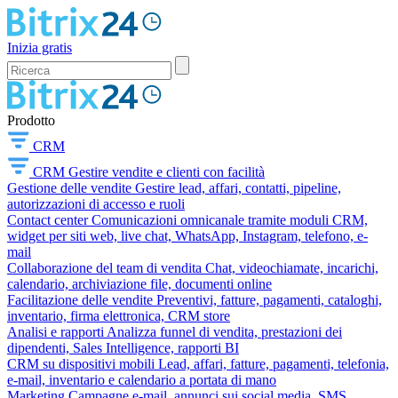
Inizia gratis
Prodotto
CRM
CRM
Gestire vendite e clienti con facilità
Gestione delle vendite
Gestire lead, affari, contatti, pipeline,
autorizzazioni di accesso e ruoli
Contact center
Comunicazioni omnicanale tramite moduli CRM,
widget per siti web, live chat, WhatsApp, Instagram, telefono, e-
mail
Collaborazione del team di vendita
Chat, videochiamate, incarichi,
calendario, archiviazione file, documenti online
Facilitazione delle vendite
Preventivi, fatture, pagamenti, cataloghi,
inventario, firma elettronica, CRM store
Analisi e rapporti
Analizza funnel di vendita, prestazioni dei
dipendenti, Sales Intelligence, rapporti BI
CRM su dispositivi mobili
Lead, affari, fatture, pagamenti, telefonia,
e-mail, inventario e calendario a portata di mano
Marketing
Campagne e-mail, annunci sui social media, SMS,