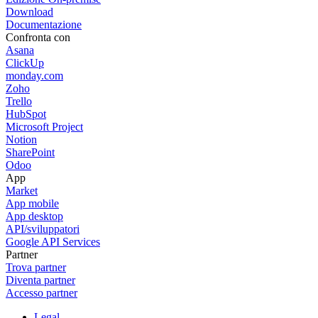
Download
Documentazione
Confronta con
Asana
ClickUp
monday.com
Zoho
Trello
HubSpot
Microsoft Project
Notion
SharePoint
Odoo
App
Market
App mobile
App desktop
API/sviluppatori
Google API Services
Partner
Trova partner
Diventa partner
Accesso partner
Legal