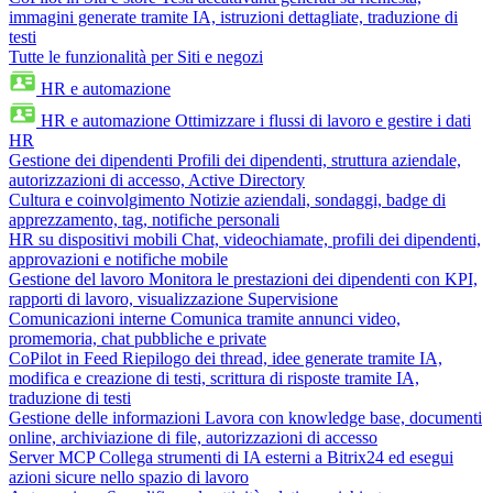
immagini generate tramite IA, istruzioni dettagliate, traduzione di
testi
Tutte le funzionalità per Siti e negozi
HR e automazione
HR e automazione
Ottimizzare i flussi di lavoro e gestire i dati
HR
Gestione dei dipendenti
Profili dei dipendenti, struttura aziendale,
autorizzazioni di accesso, Active Directory
Cultura e coinvolgimento
Notizie aziendali, sondaggi, badge di
apprezzamento, tag, notifiche personali
HR su dispositivi mobili
Chat, videochiamate, profili dei dipendenti,
approvazioni e notifiche mobile
Gestione del lavoro
Monitora le prestazioni dei dipendenti con KPI,
rapporti di lavoro, visualizzazione Supervisione
Comunicazioni interne
Comunica tramite annunci video,
promemoria, chat pubbliche e private
CoPilot in Feed
Riepilogo dei thread, idee generate tramite IA,
modifica e creazione di testi, scrittura di risposte tramite IA,
traduzione di testi
Gestione delle informazioni
Lavora con knowledge base, documenti
online, archiviazione di file, autorizzazioni di accesso
Server MCP
Collega strumenti di IA esterni a Bitrix24 ed esegui
azioni sicure nello spazio di lavoro