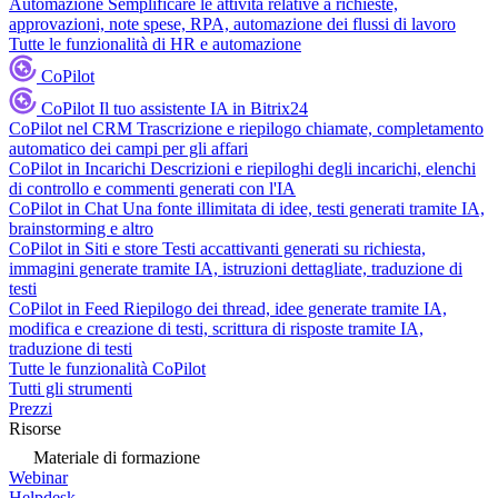
Automazione
Semplificare le attività relative a richieste,
approvazioni, note spese, RPA, automazione dei flussi di lavoro
Tutte le funzionalità di HR e automazione
CoPilot
CoPilot
Il tuo assistente IA in Bitrix24
CoPilot nel CRM
Trascrizione e riepilogo chiamate, completamento
automatico dei campi per gli affari
CoPilot in Incarichi
Descrizioni e riepiloghi degli incarichi, elenchi
di controllo e commenti generati con l'IA
CoPilot in Chat
Una fonte illimitata di idee, testi generati tramite IA,
brainstorming e altro
CoPilot in Siti e store
Testi accattivanti generati su richiesta,
immagini generate tramite IA, istruzioni dettagliate, traduzione di
testi
CoPilot in Feed
Riepilogo dei thread, idee generate tramite IA,
modifica e creazione di testi, scrittura di risposte tramite IA,
traduzione di testi
Tutte le funzionalità CoPilot
Tutti gli strumenti
Prezzi
Risorse
Materiale di formazione
Webinar
Helpdesk