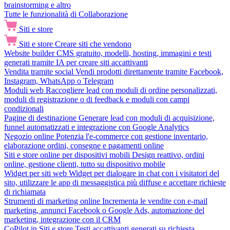
brainstorming e altro
Tutte le funzionalità di Collaborazione
Siti e store
Siti e store
Creare siti che vendono
Website builder
CMS gratuito, modelli, hosting, immagini e testi
generati tramite IA per creare siti accattivanti
Vendita tramite social
Vendi prodotti direttamente tramite Facebook,
Instagram, WhatsApp o Telegram
Moduli web
Raccogliere lead con moduli di ordine personalizzati,
moduli di registrazione o di feedback e moduli con campi
condizionali
Pagine di destinazione
Generare lead con moduli di acquisizione,
funnel automatizzati e integrazione con Google Analytics
Negozio online
Potenzia l'e-commerce con gestione inventario,
elaborazione ordini, consegne e pagamenti online
Siti e store online per dispositivi mobili
Design reattivo, ordini
online, gestione clienti, tutto su dispositivo mobile
Widget per siti web
Widget per dialogare in chat con i visitatori del
sito, utilizzare le app di messaggistica più diffuse e accettare richieste
di richiamata
Strumenti di marketing online
Incrementa le vendite con e-mail
marketing, annunci Facebook o Google Ads, automazione del
marketing, integrazione con il CRM
CoPilot in Siti e store
Testi accattivanti generati su richiesta,