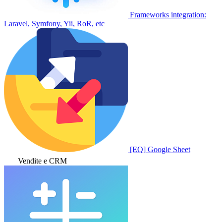
Frameworks integration:
Laravel, Symfony, Yii, RoR, etc
[EQ] Google Sheet
Vendite e CRM