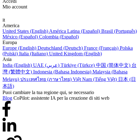
Accedi
Mio account
it
America
United States (English)
América Latina (Español)
Brasil (Português)
México (Español)
Colombia (Español)
Europa
Europe (English)
Deutschland (Deutsch)
France (Français)
Polska
(Polski)
Italia (Italiano)
United Kingdom (English)
Asia
India (English)
UAE (عربي)
Türkiye (Türkçe)
中国 (简体中文)
台
灣 (繁體中文)
Indonesia (Bahasa Indonesia)
Malaysia (Bahasa
Melayu)
ประเทศไทย (ภาษาไทย)
Việt Nam (Tiếng Việt)
日本 (日
本語)
Puoi cambiare la tua regione qui, se necessario
Blog
CoPilot: assistente IA per la creazione di siti web