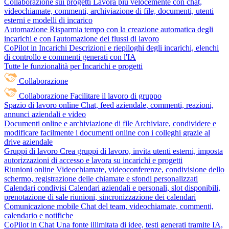
Collaborazione sui progetti
Lavora più velocemente con chat,
videochiamate, commenti, archiviazione di file, documenti, utenti
esterni e modelli di incarico
Automazione
Risparmia tempo con la creazione automatica degli
incarichi e con l'automazione dei flussi di lavoro
CoPilot in Incarichi
Descrizioni e riepiloghi degli incarichi, elenchi
di controllo e commenti generati con l'IA
Tutte le funzionalità per Incarichi e progetti
Collaborazione
Collaborazione
Facilitare il lavoro di gruppo
Spazio di lavoro online
Chat, feed aziendale, commenti, reazioni,
annunci aziendali e video
Documenti online e archiviazione di file
Archiviare, condividere e
modificare facilmente i documenti online con i colleghi grazie al
drive aziendale
Gruppi di lavoro
Crea gruppi di lavoro, invita utenti esterni, imposta
autorizzazioni di accesso e lavora su incarichi e progetti
Riunioni online
Videochiamate, videoconferenze, condivisione dello
schermo, registrazione delle chiamate e sfondi personalizzati
Calendari condivisi
Calendari aziendali e personali, slot disponibili,
prenotazione di sale riunioni, sincronizzazione dei calendari
Comunicazione mobile
Chat del team, videochiamate, commenti,
calendario e notifiche
CoPilot in Chat
Una fonte illimitata di idee, testi generati tramite IA,