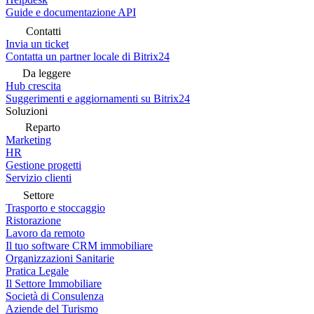
Guide e documentazione API
Contatti
Invia un ticket
Contatta un partner locale di Bitrix24
Da leggere
Hub crescita
Suggerimenti e aggiornamenti su Bitrix24
Soluzioni
Reparto
Marketing
HR
Gestione progetti
Servizio clienti
Settore
Trasporto e stoccaggio
Ristorazione
Lavoro da remoto
Il tuo software CRM immobiliare
Organizzazioni Sanitarie
Pratica Legale
Il Settore Immobiliare
Società di Consulenza
Aziende del Turismo