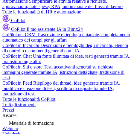
Automazione
Semplificare le attività relative a richieste,
approvazioni, note spese, RPA, automazione dei flussi di lavoro
Tutte le funzionalità di HR e automazione
CoPilot
CoPilot
Il tuo assistente IA in Bitrix24
CoPilot nel CRM
Trascrizione e riepilogo chiamate, completamento
automatico dei campi per gli affari
CoPilot in Incarichi
Descrizioni e riepiloghi degli incarichi, elenchi
di controllo e commenti generati con l'IA
CoPilot in Chat
Una fonte illimitata di idee, testi generati tramite IA,
brainstorming e altro
CoPilot in Siti e store
Testi accattivanti generati su richiesta,
immagini generate tramite IA, istruzioni dettagliate, traduzione di
testi
CoPilot in Feed
Riepilogo dei thread, idee generate tramite IA,
modifica e creazione di testi, scrittura di risposte tramite IA,
traduzione di testi
Tutte le funzionalità CoPilot
Tutti gli strumenti
Prezzi
Risorse
Materiale di formazione
Webinar
Helpdesk