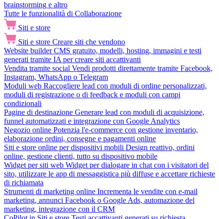
brainstorming e altro
Tutte le funzionalità di Collaborazione
Siti e store
Siti e store
Creare siti che vendono
Website builder
CMS gratuito, modelli, hosting, immagini e testi
generati tramite IA per creare siti accattivanti
Vendita tramite social
Vendi prodotti direttamente tramite Facebook,
Instagram, WhatsApp o Telegram
Moduli web
Raccogliere lead con moduli di ordine personalizzati,
moduli di registrazione o di feedback e moduli con campi
condizionali
Pagine di destinazione
Generare lead con moduli di acquisizione,
funnel automatizzati e integrazione con Google Analytics
Negozio online
Potenzia l'e-commerce con gestione inventario,
elaborazione ordini, consegne e pagamenti online
Siti e store online per dispositivi mobili
Design reattivo, ordini
online, gestione clienti, tutto su dispositivo mobile
Widget per siti web
Widget per dialogare in chat con i visitatori del
sito, utilizzare le app di messaggistica più diffuse e accettare richieste
di richiamata
Strumenti di marketing online
Incrementa le vendite con e-mail
marketing, annunci Facebook o Google Ads, automazione del
marketing, integrazione con il CRM
CoPilot in Siti e store
Testi accattivanti generati su richiesta,