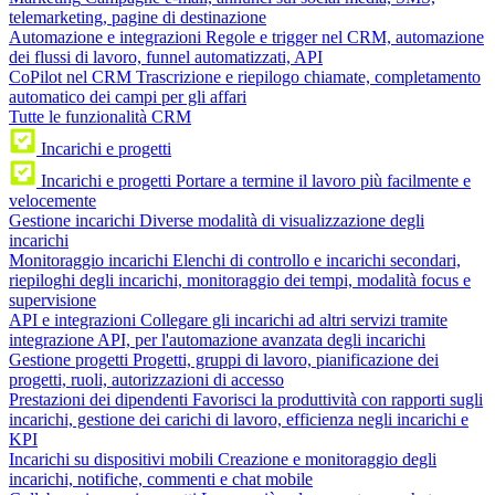
telemarketing, pagine di destinazione
Automazione e integrazioni
Regole e trigger nel CRM, automazione
dei flussi di lavoro, funnel automatizzati, API
CoPilot nel CRM
Trascrizione e riepilogo chiamate, completamento
automatico dei campi per gli affari
Tutte le funzionalità CRM
Incarichi e progetti
Incarichi e progetti
Portare a termine il lavoro più facilmente e
velocemente
Gestione incarichi
Diverse modalità di visualizzazione degli
incarichi
Monitoraggio incarichi
Elenchi di controllo e incarichi secondari,
riepiloghi degli incarichi, monitoraggio dei tempi, modalità focus e
supervisione
API e integrazioni
Collegare gli incarichi ad altri servizi tramite
integrazione API, per l'automazione avanzata degli incarichi
Gestione progetti
Progetti, gruppi di lavoro, pianificazione dei
progetti, ruoli, autorizzazioni di accesso
Prestazioni dei dipendenti
Favorisci la produttività con rapporti sugli
incarichi, gestione dei carichi di lavoro, efficienza negli incarichi e
KPI
Incarichi su dispositivi mobili
Creazione e monitoraggio degli
incarichi, notifiche, commenti e chat mobile