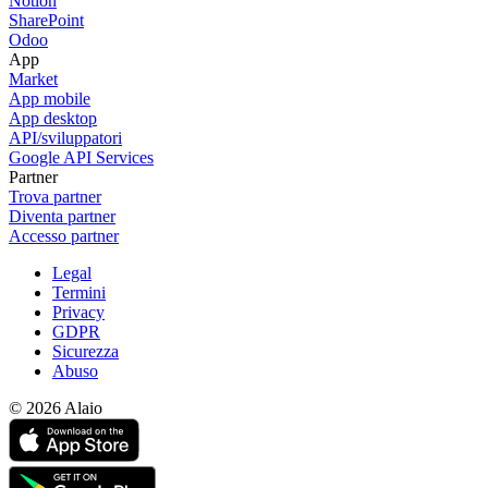
Notion
SharePoint
Odoo
App
Market
App mobile
App desktop
API/sviluppatori
Google API Services
Partner
Trova partner
Diventa partner
Accesso partner
Legal
Termini
Privacy
GDPR
Sicurezza
Abuso
© 2026 Alaio