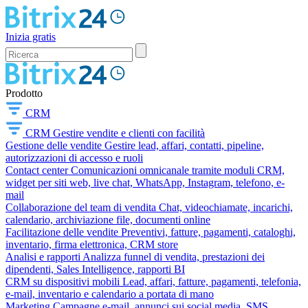
Inizia gratis
Prodotto
CRM
CRM
Gestire vendite e clienti con facilità
Gestione delle vendite
Gestire lead, affari, contatti, pipeline,
autorizzazioni di accesso e ruoli
Contact center
Comunicazioni omnicanale tramite moduli CRM,
widget per siti web, live chat, WhatsApp, Instagram, telefono, e-
mail
Collaborazione del team di vendita
Chat, videochiamate, incarichi,
calendario, archiviazione file, documenti online
Facilitazione delle vendite
Preventivi, fatture, pagamenti, cataloghi,
inventario, firma elettronica, CRM store
Analisi e rapporti
Analizza funnel di vendita, prestazioni dei
dipendenti, Sales Intelligence, rapporti BI
CRM su dispositivi mobili
Lead, affari, fatture, pagamenti, telefonia,
e-mail, inventario e calendario a portata di mano
Marketing
Campagne e-mail, annunci sui social media, SMS,