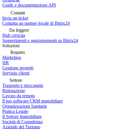
Guide e documentazione API
Contatti
Invia un ticket
Contatta un partner locale di Bitrix24
Da leggere
Hub crescita
Suggerimenti e aggiornamenti su Bitrix24
Soluzioni
Reparto
Marketing
HR
Gestione progetti
Servizio clienti
Settore
Trasporto e stoccaggio
Ristorazione
Lavoro da remoto
Il tuo software CRM immobiliare
Organizzazioni Sanitarie
Pratica Legale
Il Settore Immobiliare
Società di Consulenza
Aziende del Turismo