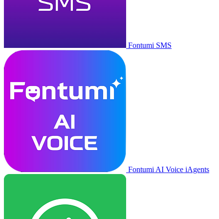
Fontumi SMS
Fontumi AI Voice iAgents