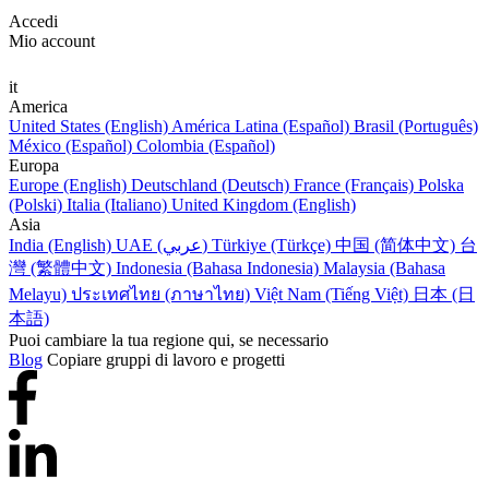
Accedi
Mio account
it
America
United States (English)
América Latina (Español)
Brasil (Português)
México (Español)
Colombia (Español)
Europa
Europe (English)
Deutschland (Deutsch)
France (Français)
Polska
(Polski)
Italia (Italiano)
United Kingdom (English)
Asia
India (English)
UAE (عربي)
Türkiye (Türkçe)
中国 (简体中文)
台
灣 (繁體中文)
Indonesia (Bahasa Indonesia)
Malaysia (Bahasa
Melayu)
ประเทศไทย (ภาษาไทย)
Việt Nam (Tiếng Việt)
日本 (日
本語)
Puoi cambiare la tua regione qui, se necessario
Blog
Copiare gruppi di lavoro e progetti