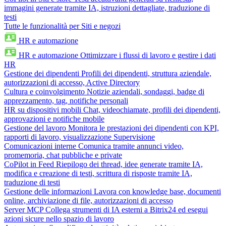
immagini generate tramite IA, istruzioni dettagliate, traduzione di
testi
Tutte le funzionalità per Siti e negozi
HR e automazione
HR e automazione
Ottimizzare i flussi di lavoro e gestire i dati
HR
Gestione dei dipendenti
Profili dei dipendenti, struttura aziendale,
autorizzazioni di accesso, Active Directory
Cultura e coinvolgimento
Notizie aziendali, sondaggi, badge di
apprezzamento, tag, notifiche personali
HR su dispositivi mobili
Chat, videochiamate, profili dei dipendenti,
approvazioni e notifiche mobile
Gestione del lavoro
Monitora le prestazioni dei dipendenti con KPI,
rapporti di lavoro, visualizzazione Supervisione
Comunicazioni interne
Comunica tramite annunci video,
promemoria, chat pubbliche e private
CoPilot in Feed
Riepilogo dei thread, idee generate tramite IA,
modifica e creazione di testi, scrittura di risposte tramite IA,
traduzione di testi
Gestione delle informazioni
Lavora con knowledge base, documenti
online, archiviazione di file, autorizzazioni di accesso
Server MCP
Collega strumenti di IA esterni a Bitrix24 ed esegui
azioni sicure nello spazio di lavoro