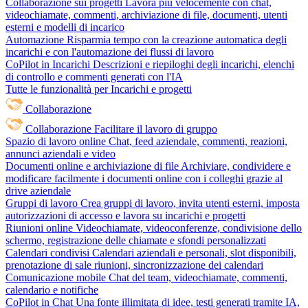
Collaborazione sui progetti
Lavora più velocemente con chat,
videochiamate, commenti, archiviazione di file, documenti, utenti
esterni e modelli di incarico
Automazione
Risparmia tempo con la creazione automatica degli
incarichi e con l'automazione dei flussi di lavoro
CoPilot in Incarichi
Descrizioni e riepiloghi degli incarichi, elenchi
di controllo e commenti generati con l'IA
Tutte le funzionalità per Incarichi e progetti
Collaborazione
Collaborazione
Facilitare il lavoro di gruppo
Spazio di lavoro online
Chat, feed aziendale, commenti, reazioni,
annunci aziendali e video
Documenti online e archiviazione di file
Archiviare, condividere e
modificare facilmente i documenti online con i colleghi grazie al
drive aziendale
Gruppi di lavoro
Crea gruppi di lavoro, invita utenti esterni, imposta
autorizzazioni di accesso e lavora su incarichi e progetti
Riunioni online
Videochiamate, videoconferenze, condivisione dello
schermo, registrazione delle chiamate e sfondi personalizzati
Calendari condivisi
Calendari aziendali e personali, slot disponibili,
prenotazione di sale riunioni, sincronizzazione dei calendari
Comunicazione mobile
Chat del team, videochiamate, commenti,
calendario e notifiche
CoPilot in Chat
Una fonte illimitata di idee, testi generati tramite IA,