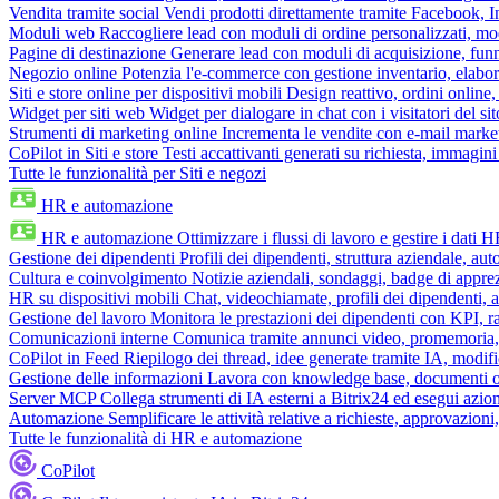
Vendita tramite social
Vendi prodotti direttamente tramite Facebook,
Moduli web
Raccogliere lead con moduli di ordine personalizzati, mo
Pagine di destinazione
Generare lead con moduli di acquisizione, fun
Negozio online
Potenzia l'e-commerce con gestione inventario, elabo
Siti e store online per dispositivi mobili
Design reattivo, ordini online, 
Widget per siti web
Widget per dialogare in chat con i visitatori del sit
Strumenti di marketing online
Incrementa le vendite con e-mail mark
CoPilot in Siti e store
Testi accattivanti generati su richiesta, immagini 
Tutte le funzionalità per Siti e negozi
HR e automazione
HR e automazione
Ottimizzare i flussi di lavoro e gestire i dati 
Gestione dei dipendenti
Profili dei dipendenti, struttura aziendale, au
Cultura e coinvolgimento
Notizie aziendali, sondaggi, badge di apprez
HR su dispositivi mobili
Chat, videochiamate, profili dei dipendenti, 
Gestione del lavoro
Monitora le prestazioni dei dipendenti con KPI, r
Comunicazioni interne
Comunica tramite annunci video, promemoria, 
CoPilot in Feed
Riepilogo dei thread, idee generate tramite IA, modifica
Gestione delle informazioni
Lavora con knowledge base, documenti onli
Server MCP
Collega strumenti di IA esterni a Bitrix24 ed esegui azion
Automazione
Semplificare le attività relative a richieste, approvazio
Tutte le funzionalità di HR e automazione
CoPilot