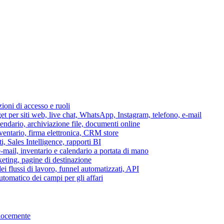
azioni di accesso e ruoli
per siti web, live chat, WhatsApp, Instagram, telefono, e-mail
lendario, archiviazione file, documenti online
nventario, firma elettronica, CRM store
i, Sales Intelligence, rapporti BI
 e-mail, inventario e calendario a portata di mano
eting, pagine di destinazione
 flussi di lavoro, funnel automatizzati, API
tomatico dei campi per gli affari
elocemente