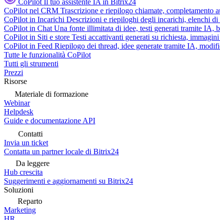
CoPilot
Il tuo assistente IA in Bitrix24
CoPilot nel CRM
Trascrizione e riepilogo chiamate, completamento au
CoPilot in Incarichi
Descrizioni e riepiloghi degli incarichi, elenchi d
CoPilot in Chat
Una fonte illimitata di idee, testi generati tramite IA, 
CoPilot in Siti e store
Testi accattivanti generati su richiesta, immagini 
CoPilot in Feed
Riepilogo dei thread, idee generate tramite IA, modifica
Tutte le funzionalità CoPilot
Tutti gli strumenti
Prezzi
Risorse
Materiale di formazione
Webinar
Helpdesk
Guide e documentazione API
Contatti
Invia un ticket
Contatta un partner locale di Bitrix24
Da leggere
Hub crescita
Suggerimenti e aggiornamenti su Bitrix24
Soluzioni
Reparto
Marketing
HR