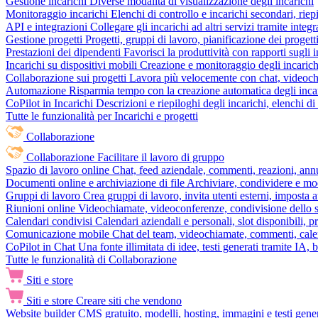
Gestione incarichi
Diverse modalità di visualizzazione degli incarichi
Monitoraggio incarichi
Elenchi di controllo e incarichi secondari, rie
API e integrazioni
Collegare gli incarichi ad altri servizi tramite inte
Gestione progetti
Progetti, gruppi di lavoro, pianificazione dei progetti
Prestazioni dei dipendenti
Favorisci la produttività con rapporti sugli i
Incarichi su dispositivi mobili
Creazione e monitoraggio degli incarich
Collaborazione sui progetti
Lavora più velocemente con chat, videochia
Automazione
Risparmia tempo con la creazione automatica degli incar
CoPilot in Incarichi
Descrizioni e riepiloghi degli incarichi, elenchi d
Tutte le funzionalità per Incarichi e progetti
Collaborazione
Collaborazione
Facilitare il lavoro di gruppo
Spazio di lavoro online
Chat, feed aziendale, commenti, reazioni, ann
Documenti online e archiviazione di file
Archiviare, condividere e mod
Gruppi di lavoro
Crea gruppi di lavoro, invita utenti esterni, imposta a
Riunioni online
Videochiamate, videoconferenze, condivisione dello sc
Calendari condivisi
Calendari aziendali e personali, slot disponibili, p
Comunicazione mobile
Chat del team, videochiamate, commenti, calen
CoPilot in Chat
Una fonte illimitata di idee, testi generati tramite IA, 
Tutte le funzionalità di Collaborazione
Siti e store
Siti e store
Creare siti che vendono
Website builder
CMS gratuito, modelli, hosting, immagini e testi genera