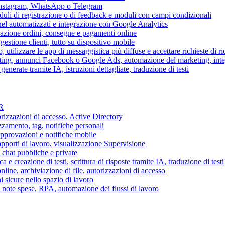
 Instagram, WhatsApp o Telegram
duli di registrazione o di feedback e moduli con campi condizionali
nel automatizzati e integrazione con Google Analytics
razione ordini, consegne e pagamenti online
gestione clienti, tutto su dispositivo mobile
o, utilizzare le app di messaggistica più diffuse e accettare richieste di r
eting, annunci Facebook o Google Ads, automazione del marketing, in
generate tramite IA, istruzioni dettagliate, traduzione di testi
HR
torizzazioni di accesso, Active Directory
zamento, tag, notifiche personali
approvazioni e notifiche mobile
apporti di lavoro, visualizzazione Supervisione
chat pubbliche e private
 e creazione di testi, scrittura di risposte tramite IA, traduzione di testi
ne, archiviazione di file, autorizzazioni di accesso
i sicure nello spazio di lavoro
ni, note spese, RPA, automazione dei flussi di lavoro