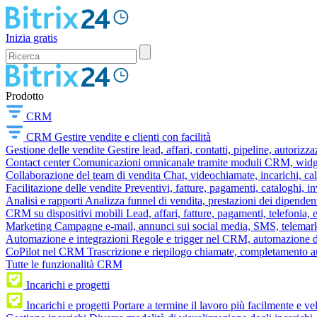
Inizia gratis
Prodotto
CRM
CRM
Gestire vendite e clienti con facilità
Gestione delle vendite
Gestire lead, affari, contatti, pipeline, autorizz
Contact center
Comunicazioni omnicanale tramite moduli CRM, widget 
Collaborazione del team di vendita
Chat, videochiamate, incarichi, ca
Facilitazione delle vendite
Preventivi, fatture, pagamenti, cataloghi, i
Analisi e rapporti
Analizza funnel di vendita, prestazioni dei dipendent
CRM su dispositivi mobili
Lead, affari, fatture, pagamenti, telefonia,
Marketing
Campagne e-mail, annunci sui social media, SMS, telemark
Automazione e integrazioni
Regole e trigger nel CRM, automazione dei
CoPilot nel CRM
Trascrizione e riepilogo chiamate, completamento au
Tutte le funzionalità CRM
Incarichi e progetti
Incarichi e progetti
Portare a termine il lavoro più facilmente e v