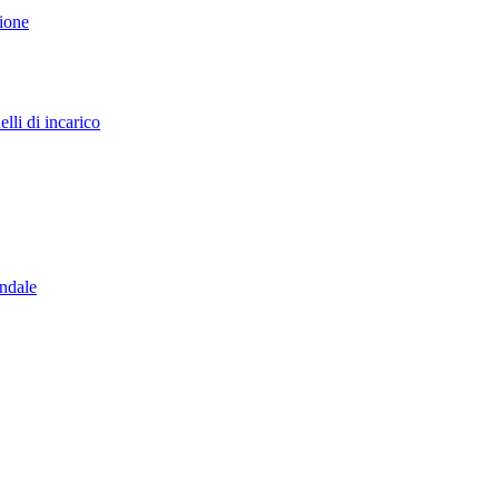
sione
lli di incarico
endale