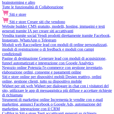
brainstorming e altro
Tutte le funzionalità di Collaborazione
Siti e store
Siti e store
Creare siti che vendono
Website builder
CMS gratuito, modelli, hosting, immagini e testi
generati tramite IA per creare siti accattivanti
Vendita tramite social
Vendi prodotti direttamente tramite Facebook,
Instagram, WhatsApp o Telegram
Moduli web
Raccogliere lead con moduli di ordine personalizzati,
moduli di registrazione o di feedback e moduli con campi
condizionali
Pagine di destinazione
Generare lead con moduli di acquisizione,
funnel automatizzati e integrazione con Google Analytics
Negozio online
Potenzia l'e-commerce con gestione inventario,
elaborazione ordini, consegne e pagamenti online
Siti e store online per dispositivi mobili
Design reattivo, ordini
online, gestione clienti, tutto su dispositivo mobile
Widget per siti web
Widget per dialogare in chat con i visitatori del
sito, utilizzare le app di messaggistica più diffuse e accettare richieste
di richiamata
Strumenti di marketing online
Incrementa le vendite con e-mail
marketing, annunci Facebook o Google Ads, automazione del
marketing, integrazione con il CRM
CoPilot in Siti e store
Testi accattivanti generati su richiesta,