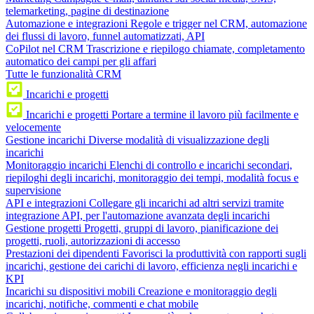
telemarketing, pagine di destinazione
Automazione e integrazioni
Regole e trigger nel CRM, automazione
dei flussi di lavoro, funnel automatizzati, API
CoPilot nel CRM
Trascrizione e riepilogo chiamate, completamento
automatico dei campi per gli affari
Tutte le funzionalità CRM
Incarichi e progetti
Incarichi e progetti
Portare a termine il lavoro più facilmente e
velocemente
Gestione incarichi
Diverse modalità di visualizzazione degli
incarichi
Monitoraggio incarichi
Elenchi di controllo e incarichi secondari,
riepiloghi degli incarichi, monitoraggio dei tempi, modalità focus e
supervisione
API e integrazioni
Collegare gli incarichi ad altri servizi tramite
integrazione API, per l'automazione avanzata degli incarichi
Gestione progetti
Progetti, gruppi di lavoro, pianificazione dei
progetti, ruoli, autorizzazioni di accesso
Prestazioni dei dipendenti
Favorisci la produttività con rapporti sugli
incarichi, gestione dei carichi di lavoro, efficienza negli incarichi e
KPI
Incarichi su dispositivi mobili
Creazione e monitoraggio degli
incarichi, notifiche, commenti e chat mobile