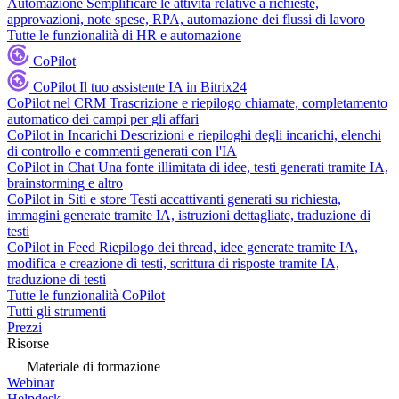
Automazione
Semplificare le attività relative a richieste,
approvazioni, note spese, RPA, automazione dei flussi di lavoro
Tutte le funzionalità di HR e automazione
CoPilot
CoPilot
Il tuo assistente IA in Bitrix24
CoPilot nel CRM
Trascrizione e riepilogo chiamate, completamento
automatico dei campi per gli affari
CoPilot in Incarichi
Descrizioni e riepiloghi degli incarichi, elenchi
di controllo e commenti generati con l'IA
CoPilot in Chat
Una fonte illimitata di idee, testi generati tramite IA,
brainstorming e altro
CoPilot in Siti e store
Testi accattivanti generati su richiesta,
immagini generate tramite IA, istruzioni dettagliate, traduzione di
testi
CoPilot in Feed
Riepilogo dei thread, idee generate tramite IA,
modifica e creazione di testi, scrittura di risposte tramite IA,
traduzione di testi
Tutte le funzionalità CoPilot
Tutti gli strumenti
Prezzi
Risorse
Materiale di formazione
Webinar
Helpdesk