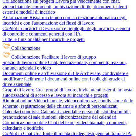
Collaborazione sui progetti
Lavora più velocemente con chat,
videochiamate, commenti, archiviazione di file, documenti, utenti
esterni e modelli di incarico
Automazione
Risparmia tempo con la creazione automatica degli
incarichi e con l'automazione dei flussi di lavoro
CoPilot in Incarichi
Descrizioni e riepiloghi degli incarichi, elenchi
di controllo e commenti generati con l'IA
Tutte le funzionalità per Incarichi e progetti
Collaborazione
Collaborazione
Facilitare il lavoro di gruppo
Spazio di lavoro online
Chat, feed aziendale, commenti, reazioni,
annunci aziendali e video
Documenti online e archiviazione di file
Archiviare, condividere e
modificare facilmente i documenti online con i colleghi grazie al
drive aziendale
Gruppi di lavoro
Crea gruppi di lavoro, invita utenti esterni, imposta
autorizzazioni di accesso e lavora su incarichi e progetti
Riunioni online
Videochiamate, videoconferenze, condivisione dello
schermo, registrazione delle chiamate e sfondi personalizzati
Calendari condivisi
Calendari aziendali e personali, slot disponibili,
prenotazione di sale riunioni, sincronizzazione dei calendari
Comunicazione mobile
Chat del team, videochiamate, commenti,
calendario e notifiche
CoPilot in Chat
Una fonte illimitata di idee, testi generati tramite IA,