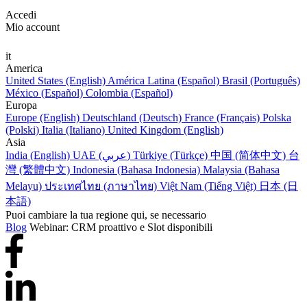
Accedi
Mio account
it
America
United States (English)
América Latina (Español)
Brasil (Português)
México (Español)
Colombia (Español)
Europa
Europe (English)
Deutschland (Deutsch)
France (Français)
Polska
(Polski)
Italia (Italiano)
United Kingdom (English)
Asia
India (English)
UAE (عربي)
Türkiye (Türkçe)
中国 (简体中文)
台
灣 (繁體中文)
Indonesia (Bahasa Indonesia)
Malaysia (Bahasa
Melayu)
ประเทศไทย (ภาษาไทย)
Việt Nam (Tiếng Việt)
日本 (日
本語)
Puoi cambiare la tua regione qui, se necessario
Blog
Webinar: CRM proattivo e Slot disponibili