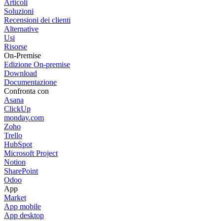
Articoli
Soluzioni
Recensioni dei clienti
Alternative
Usi
Risorse
On-Premise
Edizione On-premise
Download
Documentazione
Confronta con
Asana
ClickUp
monday.com
Zoho
Trello
HubSpot
Microsoft Project
Notion
SharePoint
Odoo
App
Market
App mobile
App desktop