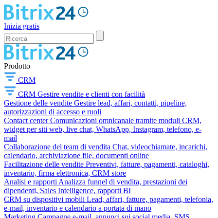
Inizia gratis
Prodotto
CRM
CRM
Gestire vendite e clienti con facilità
Gestione delle vendite
Gestire lead, affari, contatti, pipeline,
autorizzazioni di accesso e ruoli
Contact center
Comunicazioni omnicanale tramite moduli CRM,
widget per siti web, live chat, WhatsApp, Instagram, telefono, e-
mail
Collaborazione del team di vendita
Chat, videochiamate, incarichi,
calendario, archiviazione file, documenti online
Facilitazione delle vendite
Preventivi, fatture, pagamenti, cataloghi,
inventario, firma elettronica, CRM store
Analisi e rapporti
Analizza funnel di vendita, prestazioni dei
dipendenti, Sales Intelligence, rapporti BI
CRM su dispositivi mobili
Lead, affari, fatture, pagamenti, telefonia,
e-mail, inventario e calendario a portata di mano
Marketing
Campagne e-mail, annunci sui social media, SMS,