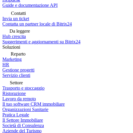
Guide e documentazione API
Contatti
Invia un ticket
Contatta un partner locale di Bitrix24
Da leggere
Hub crescita
Suggerimenti e aggiornamenti su Bitrix24
Soluzioni
Reparto
Marketing
HR
Gestione progetti
Servizio clienti
Settore
Trasporto e stoccaggio
Ristorazione
Lavoro da remoto
Il tuo software CRM immobiliare
Organizzazioni Sanitarie
Pratica Legale
Il Settore Immobiliare
Società di Consulenza
Aziende del Turismo