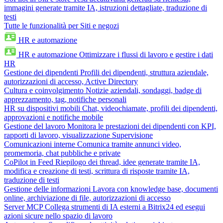
immagini generate tramite IA, istruzioni dettagliate, traduzione di
testi
Tutte le funzionalità per Siti e negozi
HR e automazione
HR e automazione
Ottimizzare i flussi di lavoro e gestire i dati
HR
Gestione dei dipendenti
Profili dei dipendenti, struttura aziendale,
autorizzazioni di accesso, Active Directory
Cultura e coinvolgimento
Notizie aziendali, sondaggi, badge di
apprezzamento, tag, notifiche personali
HR su dispositivi mobili
Chat, videochiamate, profili dei dipendenti,
approvazioni e notifiche mobile
Gestione del lavoro
Monitora le prestazioni dei dipendenti con KPI,
rapporti di lavoro, visualizzazione Supervisione
Comunicazioni interne
Comunica tramite annunci video,
promemoria, chat pubbliche e private
CoPilot in Feed
Riepilogo dei thread, idee generate tramite IA,
modifica e creazione di testi, scrittura di risposte tramite IA,
traduzione di testi
Gestione delle informazioni
Lavora con knowledge base, documenti
online, archiviazione di file, autorizzazioni di accesso
Server MCP
Collega strumenti di IA esterni a Bitrix24 ed esegui
azioni sicure nello spazio di lavoro