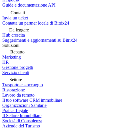
Guide e documentazione API
Contatti
Invia un ticket
Contatta un partner locale di Bitrix24
Da leggere
Hub crescita
Suggerimenti e aggiornamenti su Bitrix24
Soluzioni
Reparto
Marketing
HR
Gestione progetti
Servizio clienti
Settore
Trasporto e stoccaggio
Ristorazione
Lavoro da remoto
Il tuo software CRM immobiliare
Organizzazioni Sanitarie
Pratica Legale
Il Settore Immobiliare
Società di Consulenza
Aziende del Turismo