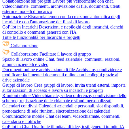
Collaborazione sui progetti
Lavora più velocemente con chat,
videochiamate, commenti, archiviazione di file, documenti, utenti
esterni e modelli di incarico
Automazione
Risparmia tempo con la creazione automatica degli
incarichi e con l'automazione dei flussi di lavoro
CoPilot in Incarichi
Descrizioni e riepiloghi degli incarichi, elenchi
di controllo e commenti generati con l'IA
Tutte le funzionalità per Incarichi e progetti
Collaborazione
Collaborazione
Facilitare il lavoro di gruppo
Spazio di lavoro online
Chat, feed aziendale, commenti, reazioni,
annunci aziendali e video
Documenti online e archiviazione di file
Archiviare, condividere e
modificare facilmente i documenti online con i colleghi grazie al
drive aziendale
Gruppi di lavoro
Crea gruppi di lavoro, invita utenti esterni, imposta
autorizzazioni di accesso e lavora su incarichi e progetti
Riunioni online
Videochiamate, videoconferenze, condivisione dello
schermo, registrazione delle chiamate e sfondi personalizzati
Calendari condivisi
Calendari aziendali e personali, slot disponibili,
prenotazione di sale riunioni, sincronizzazione dei calendari
Comunicazione mobile
Chat del team, videochiamate, commenti,
calendario e notifiche
CoPilot in Chat
Una fonte illimitata di idee, testi generati tramite IA,