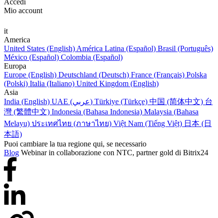
Accedi
Mio account
it
America
United States (English)
América Latina (Español)
Brasil (Português)
México (Español)
Colombia (Español)
Europa
Europe (English)
Deutschland (Deutsch)
France (Français)
Polska
(Polski)
Italia (Italiano)
United Kingdom (English)
Asia
India (English)
UAE (عربي)
Türkiye (Türkçe)
中国 (简体中文)
台
灣 (繁體中文)
Indonesia (Bahasa Indonesia)
Malaysia (Bahasa
Melayu)
ประเทศไทย (ภาษาไทย)
Việt Nam (Tiếng Việt)
日本 (日
本語)
Puoi cambiare la tua regione qui, se necessario
Blog
Webinar in collaborazione con NTC, partner gold di Bitrix24