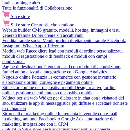
brainstorming e altro
Tutte le funzionalità di Collaborazione
Siti e store
Siti e store
Creare siti che vendono
Website builder
CMS gratuito, modelli, hosting, immagini e testi
generati tramite IA per creare siti accattivanti
Vendita tramite social
Vendi prodotti direttamente tramite Facebook,
Instagram, WhatsApp o Telegram
Moduli web
Raccogliere lead con moduli di ordine personalizzati,
moduli di registrazione o di feedback e moduli con campi
condizionali
Pagine di destinazione
Generare lead con moduli di acquisizione,
funnel automatizzati e integrazione con Google Analytics
Negozio online
Potenzia l'e-commerce con gestione inventario,
elaborazione ordini, consegne e pagamenti online
Siti e store online per dispositivi mobili
Design reattivo, ordini
online, gestione clienti, tutto su dispositivo mobile
Widget per siti web
Widget per dialogare in chat con i visitatori del
sito, utilizzare le app di messaggistica più diffuse e accettare richieste
di richiamata
Strumenti di marketing online
Incrementa le vendite con e-mail
marketing, annunci Facebook o Google Ads, automazione del
marketing, integrazione con il CRM
CoPilot in Siti e store
Testi accattivanti generati su richiesta,