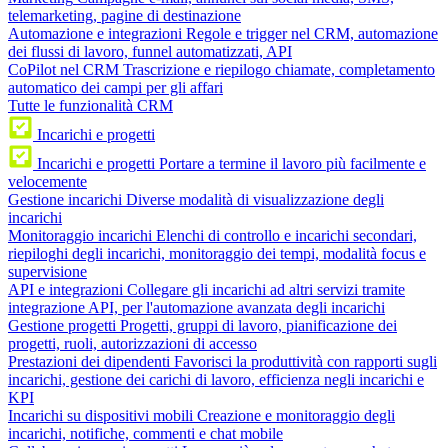
telemarketing, pagine di destinazione
Automazione e integrazioni
Regole e trigger nel CRM, automazione
dei flussi di lavoro, funnel automatizzati, API
CoPilot nel CRM
Trascrizione e riepilogo chiamate, completamento
automatico dei campi per gli affari
Tutte le funzionalità CRM
Incarichi e progetti
Incarichi e progetti
Portare a termine il lavoro più facilmente e
velocemente
Gestione incarichi
Diverse modalità di visualizzazione degli
incarichi
Monitoraggio incarichi
Elenchi di controllo e incarichi secondari,
riepiloghi degli incarichi, monitoraggio dei tempi, modalità focus e
supervisione
API e integrazioni
Collegare gli incarichi ad altri servizi tramite
integrazione API, per l'automazione avanzata degli incarichi
Gestione progetti
Progetti, gruppi di lavoro, pianificazione dei
progetti, ruoli, autorizzazioni di accesso
Prestazioni dei dipendenti
Favorisci la produttività con rapporti sugli
incarichi, gestione dei carichi di lavoro, efficienza negli incarichi e
KPI
Incarichi su dispositivi mobili
Creazione e monitoraggio degli
incarichi, notifiche, commenti e chat mobile