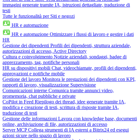
immagini generate tramite IA, istruzioni dettagliate, traduzione di
testi
Tutte le funzionalità per Siti e negozi
HR e automazione
HR e automazione
Ottimizzare i flussi di lavoro e gestire i dati
HR
Gestione dei dipendenti
Profili dei dipendenti, struttura aziendale,
autorizzazioni di accesso, Active Directory
Cultura e coinvolgimento
Notizie aziendali, sondaggi, badge di
apprezzamento, tag, notifiche personali
HR su dispositivi mobili
Chat, videochiamate, profili dei dipendenti,
approvazioni e notifiche mobile
Gestione del lavoro
Monitora le prestazioni dei dipendenti con KPI,
rapporti di lavoro, visualizzazione Supervisione
Comunicazioni interne
Comunica tramite annunci video,
promemoria, chat pubbliche e private
CoPilot in Feed
Riepilogo dei thread, idee generate tramite IA,
modifica e creazione di testi, scrittura di risposte tramite IA,
traduzione di testi
Gestione delle informazioni
Lavora con knowledge base, documenti
online, archiviazione di file, autorizzazioni di accesso
Server MCP
Collega strumenti di IA esterni a Bitrix24 ed esegui
azioni sicure nello spazio di lavoro