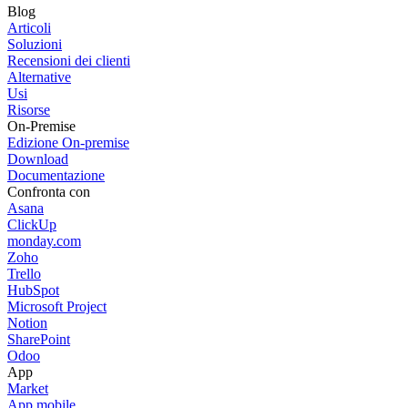
Blog
Articoli
Soluzioni
Recensioni dei clienti
Alternative
Usi
Risorse
On-Premise
Edizione On-premise
Download
Documentazione
Confronta con
Asana
ClickUp
monday.com
Zoho
Trello
HubSpot
Microsoft Project
Notion
SharePoint
Odoo
App
Market
App mobile