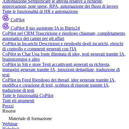
Automazione
Semplificare le attività relative a richieste,
approvazioni, note spese, RPA, automazione dei flussi di lavoro
Tutte le funzionalità di HR e automazione
CoPilot
CoPilot
Il tuo assistente IA in Bitrix24
CoPilot nel CRM
Trascrizione e riepilogo chiamate, completamento
automatico dei campi per gli affari
CoPilot in Incarichi
Descrizioni e riepiloghi degli incarichi, elenchi
di controllo e commenti generati con l'IA
CoPilot in Chat
Una fonte illimitata di idee, testi generati tramite IA,
brainstorming e altro
CoPilot in Siti e store
Testi accattivanti generati su richiesta,
immagini generate tramite IA, istruzioni dettagliate, traduzione di
testi
CoPilot in Feed
Riepilogo dei thread, idee generate tramite IA,
modifica e creazione di testi, scrittura di risposte tramite IA,
traduzione di testi
Tutte le funzionalità CoPilot
Tutti gli strumenti
Prezzi
Risorse
Materiale di formazione
Webinar
Helpdesk