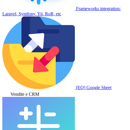
Frameworks integration:
Laravel, Symfony, Yii, RoR, etc
[EQ] Google Sheet
Vendite e CRM