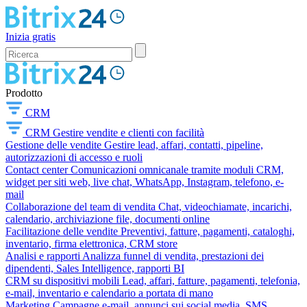
Inizia gratis
Prodotto
CRM
CRM
Gestire vendite e clienti con facilità
Gestione delle vendite
Gestire lead, affari, contatti, pipeline,
autorizzazioni di accesso e ruoli
Contact center
Comunicazioni omnicanale tramite moduli CRM,
widget per siti web, live chat, WhatsApp, Instagram, telefono, e-
mail
Collaborazione del team di vendita
Chat, videochiamate, incarichi,
calendario, archiviazione file, documenti online
Facilitazione delle vendite
Preventivi, fatture, pagamenti, cataloghi,
inventario, firma elettronica, CRM store
Analisi e rapporti
Analizza funnel di vendita, prestazioni dei
dipendenti, Sales Intelligence, rapporti BI
CRM su dispositivi mobili
Lead, affari, fatture, pagamenti, telefonia,
e-mail, inventario e calendario a portata di mano
Marketing
Campagne e-mail, annunci sui social media, SMS,