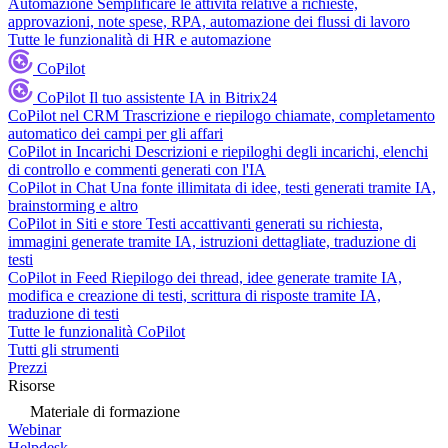
Automazione
Semplificare le attività relative a richieste,
approvazioni, note spese, RPA, automazione dei flussi di lavoro
Tutte le funzionalità di HR e automazione
CoPilot
CoPilot
Il tuo assistente IA in Bitrix24
CoPilot nel CRM
Trascrizione e riepilogo chiamate, completamento
automatico dei campi per gli affari
CoPilot in Incarichi
Descrizioni e riepiloghi degli incarichi, elenchi
di controllo e commenti generati con l'IA
CoPilot in Chat
Una fonte illimitata di idee, testi generati tramite IA,
brainstorming e altro
CoPilot in Siti e store
Testi accattivanti generati su richiesta,
immagini generate tramite IA, istruzioni dettagliate, traduzione di
testi
CoPilot in Feed
Riepilogo dei thread, idee generate tramite IA,
modifica e creazione di testi, scrittura di risposte tramite IA,
traduzione di testi
Tutte le funzionalità CoPilot
Tutti gli strumenti
Prezzi
Risorse
Materiale di formazione
Webinar
Helpdesk