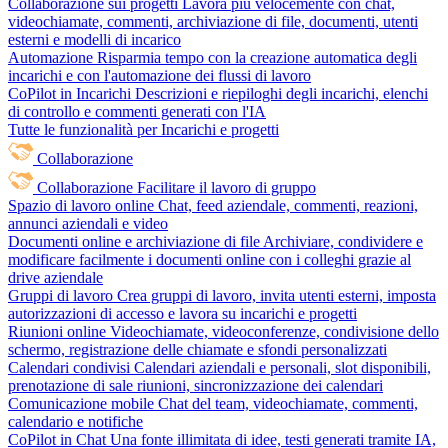
Collaborazione sui progetti
Lavora più velocemente con chat,
videochiamate, commenti, archiviazione di file, documenti, utenti
esterni e modelli di incarico
Automazione
Risparmia tempo con la creazione automatica degli
incarichi e con l'automazione dei flussi di lavoro
CoPilot in Incarichi
Descrizioni e riepiloghi degli incarichi, elenchi
di controllo e commenti generati con l'IA
Tutte le funzionalità per Incarichi e progetti
Collaborazione
Collaborazione
Facilitare il lavoro di gruppo
Spazio di lavoro online
Chat, feed aziendale, commenti, reazioni,
annunci aziendali e video
Documenti online e archiviazione di file
Archiviare, condividere e
modificare facilmente i documenti online con i colleghi grazie al
drive aziendale
Gruppi di lavoro
Crea gruppi di lavoro, invita utenti esterni, imposta
autorizzazioni di accesso e lavora su incarichi e progetti
Riunioni online
Videochiamate, videoconferenze, condivisione dello
schermo, registrazione delle chiamate e sfondi personalizzati
Calendari condivisi
Calendari aziendali e personali, slot disponibili,
prenotazione di sale riunioni, sincronizzazione dei calendari
Comunicazione mobile
Chat del team, videochiamate, commenti,
calendario e notifiche
CoPilot in Chat
Una fonte illimitata di idee, testi generati tramite IA,