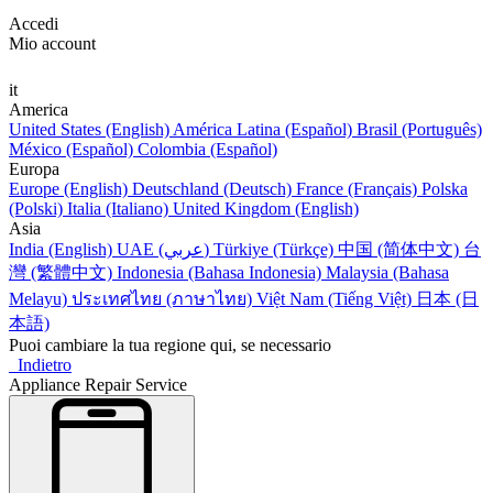
Accedi
Mio account
it
America
United States (English)
América Latina (Español)
Brasil (Português)
México (Español)
Colombia (Español)
Europa
Europe (English)
Deutschland (Deutsch)
France (Français)
Polska
(Polski)
Italia (Italiano)
United Kingdom (English)
Asia
India (English)
UAE (عربي)
Türkiye (Türkçe)
中国 (简体中文)
台
灣 (繁體中文)
Indonesia (Bahasa Indonesia)
Malaysia (Bahasa
Melayu)
ประเทศไทย (ภาษาไทย)
Việt Nam (Tiếng Việt)
日本 (日
本語)
Puoi cambiare la tua regione qui, se necessario
Indietro
Appliance Repair Service