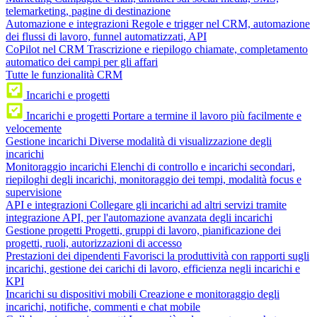
telemarketing, pagine di destinazione
Automazione e integrazioni
Regole e trigger nel CRM, automazione
dei flussi di lavoro, funnel automatizzati, API
CoPilot nel CRM
Trascrizione e riepilogo chiamate, completamento
automatico dei campi per gli affari
Tutte le funzionalità CRM
Incarichi e progetti
Incarichi e progetti
Portare a termine il lavoro più facilmente e
velocemente
Gestione incarichi
Diverse modalità di visualizzazione degli
incarichi
Monitoraggio incarichi
Elenchi di controllo e incarichi secondari,
riepiloghi degli incarichi, monitoraggio dei tempi, modalità focus e
supervisione
API e integrazioni
Collegare gli incarichi ad altri servizi tramite
integrazione API, per l'automazione avanzata degli incarichi
Gestione progetti
Progetti, gruppi di lavoro, pianificazione dei
progetti, ruoli, autorizzazioni di accesso
Prestazioni dei dipendenti
Favorisci la produttività con rapporti sugli
incarichi, gestione dei carichi di lavoro, efficienza negli incarichi e
KPI
Incarichi su dispositivi mobili
Creazione e monitoraggio degli
incarichi, notifiche, commenti e chat mobile