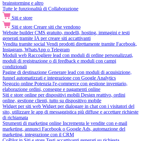
brainstorming e altro
Tutte le funzionalità di Collaborazione
Siti e store
Siti e store
Creare siti che vendono
Website builder
CMS gratuito, modelli, hosting, immagini e testi
generati tramite IA per creare siti accattivanti
Vendita tramite social
Vendi prodotti direttamente tramite Facebook,
Instagram, WhatsApp o Telegram
Moduli web
Raccogliere lead con moduli di ordine personalizzati,
moduli di registrazione o di feedback e moduli con campi
condizionali
Pagine di destinazione
Generare lead con moduli di acquisizione,
funnel automatizzati e integrazione con Google Analytics
Negozio online
Potenzia l'e-commerce con gestione inventario,
elaborazione ordini, consegne e pagamenti online
Siti e store online per dispositivi mobili
Design reattivo, ordini
online, gestione clienti, tutto su dispositivo mobile
Widget per siti web
Widget per dialogare in chat con i visitatori del
sito, utilizzare le app di messaggistica più diffuse e accettare richieste
di richiamata
Strumenti di marketing online
Incrementa le vendite con e-mail
marketing, annunci Facebook o Google Ads, automazione del
marketing, integrazione con il CRM
CoPilot in Siti e store
Testi accattivanti generati su richiesta,