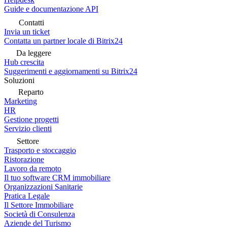
Guide e documentazione API
Contatti
Invia un ticket
Contatta un partner locale di Bitrix24
Da leggere
Hub crescita
Suggerimenti e aggiornamenti su Bitrix24
Soluzioni
Reparto
Marketing
HR
Gestione progetti
Servizio clienti
Settore
Trasporto e stoccaggio
Ristorazione
Lavoro da remoto
Il tuo software CRM immobiliare
Organizzazioni Sanitarie
Pratica Legale
Il Settore Immobiliare
Società di Consulenza
Aziende del Turismo