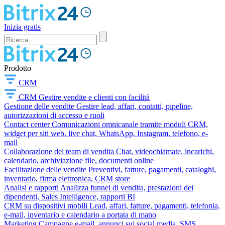
Inizia gratis
Prodotto
CRM
CRM
Gestire vendite e clienti con facilità
Gestione delle vendite
Gestire lead, affari, contatti, pipeline,
autorizzazioni di accesso e ruoli
Contact center
Comunicazioni omnicanale tramite moduli CRM,
widget per siti web, live chat, WhatsApp, Instagram, telefono, e-
mail
Collaborazione del team di vendita
Chat, videochiamate, incarichi,
calendario, archiviazione file, documenti online
Facilitazione delle vendite
Preventivi, fatture, pagamenti, cataloghi,
inventario, firma elettronica, CRM store
Analisi e rapporti
Analizza funnel di vendita, prestazioni dei
dipendenti, Sales Intelligence, rapporti BI
CRM su dispositivi mobili
Lead, affari, fatture, pagamenti, telefonia,
e-mail, inventario e calendario a portata di mano
Marketing
Campagne e-mail, annunci sui social media, SMS,