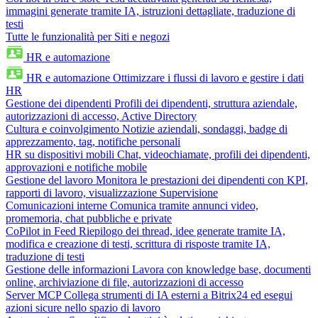
immagini generate tramite IA, istruzioni dettagliate, traduzione di
testi
Tutte le funzionalità per Siti e negozi
HR e automazione
HR e automazione
Ottimizzare i flussi di lavoro e gestire i dati
HR
Gestione dei dipendenti
Profili dei dipendenti, struttura aziendale,
autorizzazioni di accesso, Active Directory
Cultura e coinvolgimento
Notizie aziendali, sondaggi, badge di
apprezzamento, tag, notifiche personali
HR su dispositivi mobili
Chat, videochiamate, profili dei dipendenti,
approvazioni e notifiche mobile
Gestione del lavoro
Monitora le prestazioni dei dipendenti con KPI,
rapporti di lavoro, visualizzazione Supervisione
Comunicazioni interne
Comunica tramite annunci video,
promemoria, chat pubbliche e private
CoPilot in Feed
Riepilogo dei thread, idee generate tramite IA,
modifica e creazione di testi, scrittura di risposte tramite IA,
traduzione di testi
Gestione delle informazioni
Lavora con knowledge base, documenti
online, archiviazione di file, autorizzazioni di accesso
Server MCP
Collega strumenti di IA esterni a Bitrix24 ed esegui
azioni sicure nello spazio di lavoro