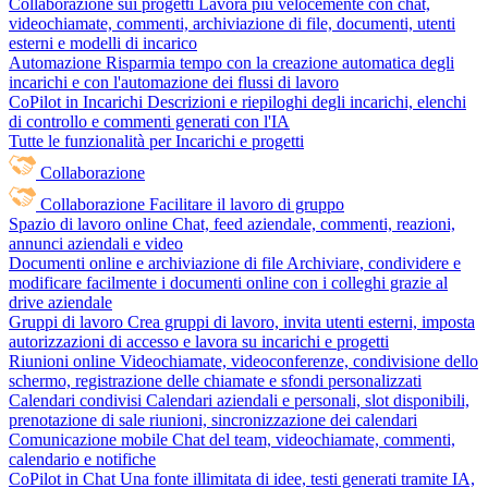
Collaborazione sui progetti
Lavora più velocemente con chat,
videochiamate, commenti, archiviazione di file, documenti, utenti
esterni e modelli di incarico
Automazione
Risparmia tempo con la creazione automatica degli
incarichi e con l'automazione dei flussi di lavoro
CoPilot in Incarichi
Descrizioni e riepiloghi degli incarichi, elenchi
di controllo e commenti generati con l'IA
Tutte le funzionalità per Incarichi e progetti
Collaborazione
Collaborazione
Facilitare il lavoro di gruppo
Spazio di lavoro online
Chat, feed aziendale, commenti, reazioni,
annunci aziendali e video
Documenti online e archiviazione di file
Archiviare, condividere e
modificare facilmente i documenti online con i colleghi grazie al
drive aziendale
Gruppi di lavoro
Crea gruppi di lavoro, invita utenti esterni, imposta
autorizzazioni di accesso e lavora su incarichi e progetti
Riunioni online
Videochiamate, videoconferenze, condivisione dello
schermo, registrazione delle chiamate e sfondi personalizzati
Calendari condivisi
Calendari aziendali e personali, slot disponibili,
prenotazione di sale riunioni, sincronizzazione dei calendari
Comunicazione mobile
Chat del team, videochiamate, commenti,
calendario e notifiche
CoPilot in Chat
Una fonte illimitata di idee, testi generati tramite IA,