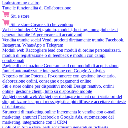
brainstorming e altro
Tutte le funzionalità di Collaborazione
Siti e store
Siti e store
Creare siti che vendono
Website builder
CMS gratuito, modelli, hosting, immagini e testi
generati tramite IA per creare siti accattivanti
Vendita tramite social
Vendi prodotti direttamente tramite Facebook,
Instagram, WhatsApp o Telegram
Moduli web
Raccogliere lead con moduli di ordine personalizzati,
moduli di registrazione o di feedback e moduli con campi
condizionali
Pagine di destinazione
Generare lead con moduli di acquisizione,
funnel automatizzati e integrazione con Google Analytics
Negozio online
Potenzia l'e-commerce con gestione inventario,
elaborazione ordini, consegne e pagamenti online
Siti e store online per dispositivi mobili
Design reattivo, ordini
online, gestione clienti, tutto su dispositivo mobile
Widget per siti web
Widget per dialogare in chat con i visitatori del
sito, utilizzare le app di messaggistica più diffuse e accettare richieste
di richiamata
Strumenti di marketing online
Incrementa le vendite con e-mail
marketing, annunci Facebook o Google Ads, automazione del
marketing, integrazione con il CRM
CoPilot in Siti e store
Testi accattivanti generati su richiesta,