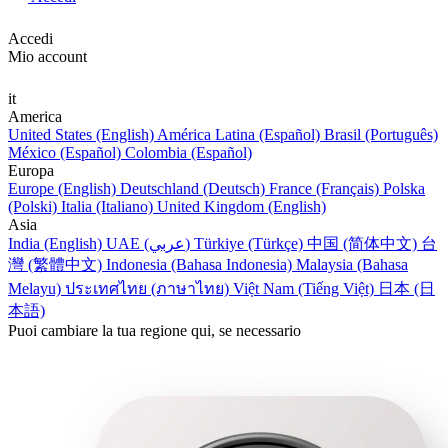
Accedi
Mio account
it
America
United States (English)
América Latina (Español)
Brasil (Português)
México (Español)
Colombia (Español)
Europa
Europe (English)
Deutschland (Deutsch)
France (Français)
Polska
(Polski)
Italia (Italiano)
United Kingdom (English)
Asia
India (English)
UAE (عربي)
Türkiye (Türkçe)
中国 (简体中文)
台
灣 (繁體中文)
Indonesia (Bahasa Indonesia)
Malaysia (Bahasa
Melayu)
ประเทศไทย (ภาษาไทย)
Việt Nam (Tiếng Việt)
日本 (日
本語)
Puoi cambiare la tua regione qui, se necessario