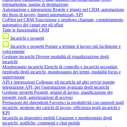
telemarketing, pagine di destinazione
Automazione e integrazioni
Regole e trigger nel CRM, automazione
dei flussi di lavoro, funnel automatizzati, API
CoPilot nel CRM
Trascrizione e riepilogo chiamate, completamento
automatico dei campi per gli affari
Tutte le funzionalità CRM
Incarichi e progetti
Incarichi e progetti
Portare a termine il lavoro più facilmente e
velocemente
Gestione incarichi
Diverse modalità di visualizzazione degli
incarichi
Monitoraggio incarichi
Elenchi di controllo e incarichi secondari,
riepiloghi degli incarichi, monitoraggio dei tempi, modalità focus e
supervisione
API e integrazioni
Collegare gli incarichi ad altri servizi tramite
integrazione API, per l'automazione avanzata degli incarichi
Gestione progetti
Progetti, gruppi di lavoro, pianificazione dei
progetti, ruoli, autorizzazioni di accesso
Prestazioni dei dipendenti
Favorisci la produttività con rapporti sugli
incarichi, gestione dei carichi di lavoro, efficienza negli incarichi e
KPI
Incarichi su dispositivi mobili
Creazione e monitoraggio degli
incarichi, notifiche, commenti e chat mobile