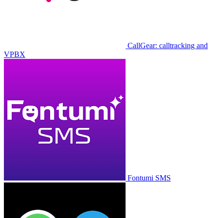
CallGear: calltracking and
VPBX
Fontumi SMS