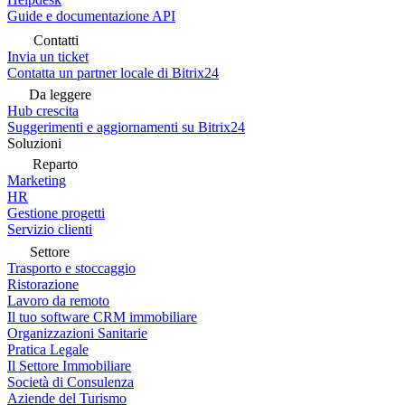
Guide e documentazione API
Contatti
Invia un ticket
Contatta un partner locale di Bitrix24
Da leggere
Hub crescita
Suggerimenti e aggiornamenti su Bitrix24
Soluzioni
Reparto
Marketing
HR
Gestione progetti
Servizio clienti
Settore
Trasporto e stoccaggio
Ristorazione
Lavoro da remoto
Il tuo software CRM immobiliare
Organizzazioni Sanitarie
Pratica Legale
Il Settore Immobiliare
Società di Consulenza
Aziende del Turismo