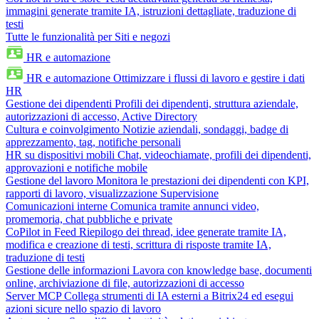
immagini generate tramite IA, istruzioni dettagliate, traduzione di
testi
Tutte le funzionalità per Siti e negozi
HR e automazione
HR e automazione
Ottimizzare i flussi di lavoro e gestire i dati
HR
Gestione dei dipendenti
Profili dei dipendenti, struttura aziendale,
autorizzazioni di accesso, Active Directory
Cultura e coinvolgimento
Notizie aziendali, sondaggi, badge di
apprezzamento, tag, notifiche personali
HR su dispositivi mobili
Chat, videochiamate, profili dei dipendenti,
approvazioni e notifiche mobile
Gestione del lavoro
Monitora le prestazioni dei dipendenti con KPI,
rapporti di lavoro, visualizzazione Supervisione
Comunicazioni interne
Comunica tramite annunci video,
promemoria, chat pubbliche e private
CoPilot in Feed
Riepilogo dei thread, idee generate tramite IA,
modifica e creazione di testi, scrittura di risposte tramite IA,
traduzione di testi
Gestione delle informazioni
Lavora con knowledge base, documenti
online, archiviazione di file, autorizzazioni di accesso
Server MCP
Collega strumenti di IA esterni a Bitrix24 ed esegui
azioni sicure nello spazio di lavoro