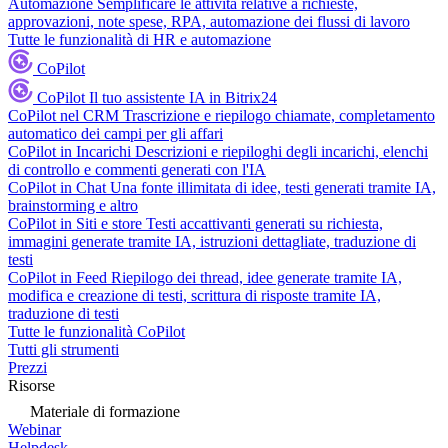
Automazione
Semplificare le attività relative a richieste,
approvazioni, note spese, RPA, automazione dei flussi di lavoro
Tutte le funzionalità di HR e automazione
CoPilot
CoPilot
Il tuo assistente IA in Bitrix24
CoPilot nel CRM
Trascrizione e riepilogo chiamate, completamento
automatico dei campi per gli affari
CoPilot in Incarichi
Descrizioni e riepiloghi degli incarichi, elenchi
di controllo e commenti generati con l'IA
CoPilot in Chat
Una fonte illimitata di idee, testi generati tramite IA,
brainstorming e altro
CoPilot in Siti e store
Testi accattivanti generati su richiesta,
immagini generate tramite IA, istruzioni dettagliate, traduzione di
testi
CoPilot in Feed
Riepilogo dei thread, idee generate tramite IA,
modifica e creazione di testi, scrittura di risposte tramite IA,
traduzione di testi
Tutte le funzionalità CoPilot
Tutti gli strumenti
Prezzi
Risorse
Materiale di formazione
Webinar
Helpdesk