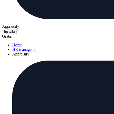
Appraisify
Installa
Gratis
Home
HR management
Appraisify