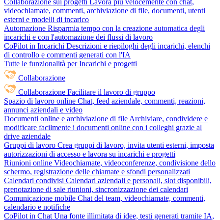
Collaborazione sui progetti
Lavora più velocemente con chat,
videochiamate, commenti, archiviazione di file, documenti, utenti
esterni e modelli di incarico
Automazione
Risparmia tempo con la creazione automatica degli
incarichi e con l'automazione dei flussi di lavoro
CoPilot in Incarichi
Descrizioni e riepiloghi degli incarichi, elenchi
di controllo e commenti generati con l'IA
Tutte le funzionalità per Incarichi e progetti
Collaborazione
Collaborazione
Facilitare il lavoro di gruppo
Spazio di lavoro online
Chat, feed aziendale, commenti, reazioni,
annunci aziendali e video
Documenti online e archiviazione di file
Archiviare, condividere e
modificare facilmente i documenti online con i colleghi grazie al
drive aziendale
Gruppi di lavoro
Crea gruppi di lavoro, invita utenti esterni, imposta
autorizzazioni di accesso e lavora su incarichi e progetti
Riunioni online
Videochiamate, videoconferenze, condivisione dello
schermo, registrazione delle chiamate e sfondi personalizzati
Calendari condivisi
Calendari aziendali e personali, slot disponibili,
prenotazione di sale riunioni, sincronizzazione dei calendari
Comunicazione mobile
Chat del team, videochiamate, commenti,
calendario e notifiche
CoPilot in Chat
Una fonte illimitata di idee, testi generati tramite IA,