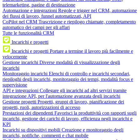
telemarketing, pagine di destinazione
Automazione e integrazioni
Regole e trigger nel CRM, automazione
dei flussi di lavoro, funnel automatizzati, API
CoPilot nel CRM
Trascrizione e riepilogo chiamate, completamento
automatico dei campi per gli affari
Tutte le funzionalità CRM
Incarichi e progetti
Incarichi e progetti
Portare a termine il lavoro più facilmente e
velocemente
Gestione incarichi
Diverse modalità di visualizzazione degli
incarichi
Monitoraggio incarichi
Elenchi di controllo e incarichi secondari,
riepiloghi degli incarichi, monitoraggio dei tempi, modalità focus e
supervisione
API e integrazioni
Collegare gli incarichi ad altri servizi tramite
integrazione API, per l'automazione avanzata degli incarichi
Gestione progetti
Progetti, gruppi di lavoro, pianificazione dei
progetti, ruoli, autorizzazioni di accesso
Prestazioni dei dipendenti
Favorisci la produttività con rapporti sugli
incarichi, gestione dei carichi di lavoro, efficienza negli incarichi e
KPI
Incarichi su dispositivi mobili
Creazione e monitoraggio degli
incarichi, notifiche, commenti e chat mobile