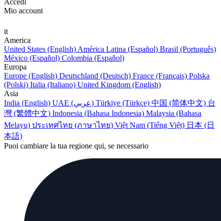
Accedi
Mio account
it
America
United States (English)
América Latina (Español)
Brasil (Português)
México (Español)
Colombia (Español)
Europa
Europe (English)
Deutschland (Deutsch)
France (Français)
Polska
(Polski)
Italia (Italiano)
United Kingdom (English)
Asia
India (English)
UAE (عربي)
Türkiye (Türkçe)
中国 (简体中文)
台
灣 (繁體中文)
Indonesia (Bahasa Indonesia)
Malaysia (Bahasa
Melayu)
ประเทศไทย (ภาษาไทย)
Việt Nam (Tiếng Việt)
日本 (日
本語)
Puoi cambiare la tua regione qui, se necessario