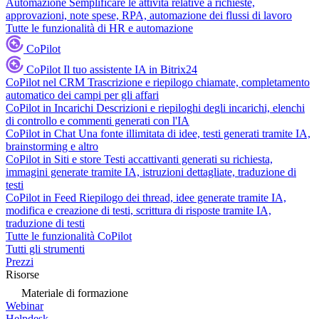
Automazione
Semplificare le attività relative a richieste,
approvazioni, note spese, RPA, automazione dei flussi di lavoro
Tutte le funzionalità di HR e automazione
CoPilot
CoPilot
Il tuo assistente IA in Bitrix24
CoPilot nel CRM
Trascrizione e riepilogo chiamate, completamento
automatico dei campi per gli affari
CoPilot in Incarichi
Descrizioni e riepiloghi degli incarichi, elenchi
di controllo e commenti generati con l'IA
CoPilot in Chat
Una fonte illimitata di idee, testi generati tramite IA,
brainstorming e altro
CoPilot in Siti e store
Testi accattivanti generati su richiesta,
immagini generate tramite IA, istruzioni dettagliate, traduzione di
testi
CoPilot in Feed
Riepilogo dei thread, idee generate tramite IA,
modifica e creazione di testi, scrittura di risposte tramite IA,
traduzione di testi
Tutte le funzionalità CoPilot
Tutti gli strumenti
Prezzi
Risorse
Materiale di formazione
Webinar
Helpdesk