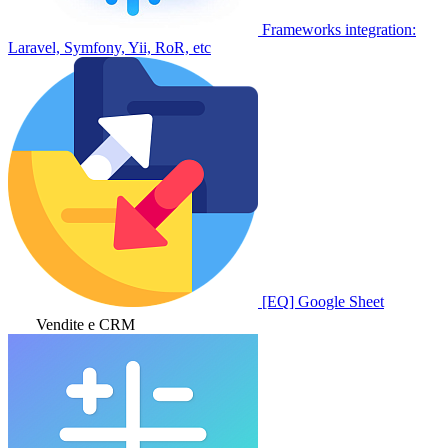
Frameworks integration:
Laravel, Symfony, Yii, RoR, etc
[EQ] Google Sheet
Vendite e CRM