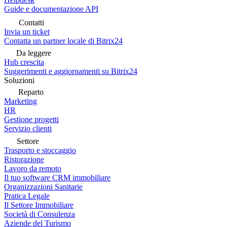
Guide e documentazione API
Contatti
Invia un ticket
Contatta un partner locale di Bitrix24
Da leggere
Hub crescita
Suggerimenti e aggiornamenti su Bitrix24
Soluzioni
Reparto
Marketing
HR
Gestione progetti
Servizio clienti
Settore
Trasporto e stoccaggio
Ristorazione
Lavoro da remoto
Il tuo software CRM immobiliare
Organizzazioni Sanitarie
Pratica Legale
Il Settore Immobiliare
Società di Consulenza
Aziende del Turismo