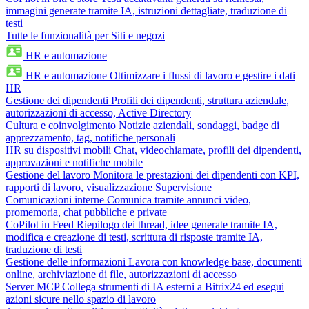
immagini generate tramite IA, istruzioni dettagliate, traduzione di
testi
Tutte le funzionalità per Siti e negozi
HR e automazione
HR e automazione
Ottimizzare i flussi di lavoro e gestire i dati
HR
Gestione dei dipendenti
Profili dei dipendenti, struttura aziendale,
autorizzazioni di accesso, Active Directory
Cultura e coinvolgimento
Notizie aziendali, sondaggi, badge di
apprezzamento, tag, notifiche personali
HR su dispositivi mobili
Chat, videochiamate, profili dei dipendenti,
approvazioni e notifiche mobile
Gestione del lavoro
Monitora le prestazioni dei dipendenti con KPI,
rapporti di lavoro, visualizzazione Supervisione
Comunicazioni interne
Comunica tramite annunci video,
promemoria, chat pubbliche e private
CoPilot in Feed
Riepilogo dei thread, idee generate tramite IA,
modifica e creazione di testi, scrittura di risposte tramite IA,
traduzione di testi
Gestione delle informazioni
Lavora con knowledge base, documenti
online, archiviazione di file, autorizzazioni di accesso
Server MCP
Collega strumenti di IA esterni a Bitrix24 ed esegui
azioni sicure nello spazio di lavoro