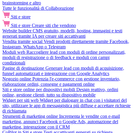
brainstorming e altro
Tutte le funzionalità di Collaborazione
Siti e store
Siti e store
Creare siti che vendono
Website builder
CMS gratuito, modelli, hosting, immagini e testi
generati tramite IA per creare siti accattivanti
Vendita tramite social
Vendi prodotti direttamente tramite Facebook,
Instagram, WhatsApp o Telegram
Moduli web
Raccogliere lead con moduli di ordine personalizzati,
moduli di registrazione o di feedback e moduli con campi
condizionali
Pagine di destinazione
Generare lead con moduli di acquisizione,
funnel automatizzati e integrazione con Google Analytics
Negozio online
Potenzia l'e-commerce con gestione inventario,
elaborazione ordini, consegne e pagamenti online
Siti e store online per dispositivi mobili
Design reattivo, ordini
online, gestione clienti, tutto su dispositivo mobile
Widget per siti web
Widget per dialogare in chat con i visitatori del
sito, utilizzare le app di messaggistica più diffuse e accettare richieste
di richiamata
Strumenti di marketing online
Incrementa le vendite con e-mail
marketing, annunci Facebook o Google Ads, automazione del
marketing, integrazione con il CRM
CoPilot in Siti e store
Testi accattivanti generati su richiesta,