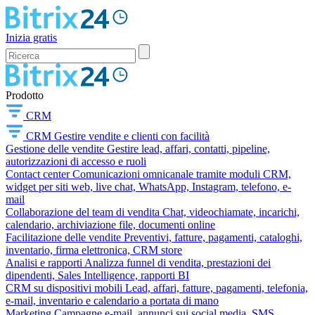
Inizia gratis
Prodotto
CRM
CRM
Gestire vendite e clienti con facilità
Gestione delle vendite
Gestire lead, affari, contatti, pipeline,
autorizzazioni di accesso e ruoli
Contact center
Comunicazioni omnicanale tramite moduli CRM,
widget per siti web, live chat, WhatsApp, Instagram, telefono, e-
mail
Collaborazione del team di vendita
Chat, videochiamate, incarichi,
calendario, archiviazione file, documenti online
Facilitazione delle vendite
Preventivi, fatture, pagamenti, cataloghi,
inventario, firma elettronica, CRM store
Analisi e rapporti
Analizza funnel di vendita, prestazioni dei
dipendenti, Sales Intelligence, rapporti BI
CRM su dispositivi mobili
Lead, affari, fatture, pagamenti, telefonia,
e-mail, inventario e calendario a portata di mano
Marketing
Campagne e-mail, annunci sui social media, SMS,