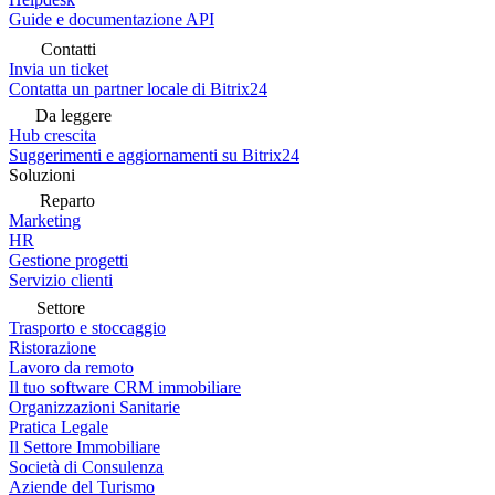
Guide e documentazione API
Contatti
Invia un ticket
Contatta un partner locale di Bitrix24
Da leggere
Hub crescita
Suggerimenti e aggiornamenti su Bitrix24
Soluzioni
Reparto
Marketing
HR
Gestione progetti
Servizio clienti
Settore
Trasporto e stoccaggio
Ristorazione
Lavoro da remoto
Il tuo software CRM immobiliare
Organizzazioni Sanitarie
Pratica Legale
Il Settore Immobiliare
Società di Consulenza
Aziende del Turismo