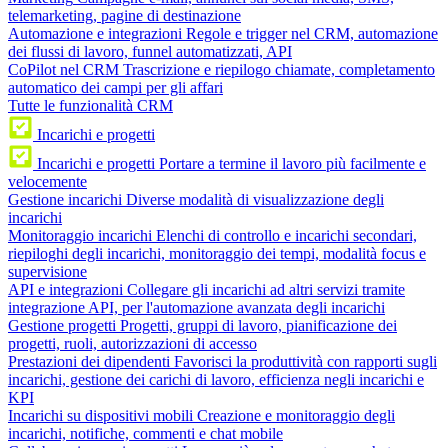
telemarketing, pagine di destinazione
Automazione e integrazioni
Regole e trigger nel CRM, automazione
dei flussi di lavoro, funnel automatizzati, API
CoPilot nel CRM
Trascrizione e riepilogo chiamate, completamento
automatico dei campi per gli affari
Tutte le funzionalità CRM
Incarichi e progetti
Incarichi e progetti
Portare a termine il lavoro più facilmente e
velocemente
Gestione incarichi
Diverse modalità di visualizzazione degli
incarichi
Monitoraggio incarichi
Elenchi di controllo e incarichi secondari,
riepiloghi degli incarichi, monitoraggio dei tempi, modalità focus e
supervisione
API e integrazioni
Collegare gli incarichi ad altri servizi tramite
integrazione API, per l'automazione avanzata degli incarichi
Gestione progetti
Progetti, gruppi di lavoro, pianificazione dei
progetti, ruoli, autorizzazioni di accesso
Prestazioni dei dipendenti
Favorisci la produttività con rapporti sugli
incarichi, gestione dei carichi di lavoro, efficienza negli incarichi e
KPI
Incarichi su dispositivi mobili
Creazione e monitoraggio degli
incarichi, notifiche, commenti e chat mobile