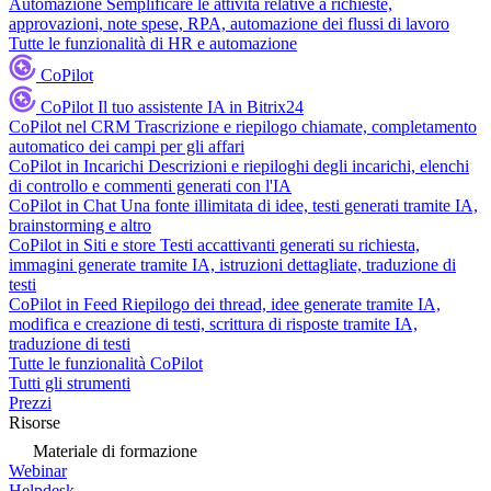
Automazione
Semplificare le attività relative a richieste,
approvazioni, note spese, RPA, automazione dei flussi di lavoro
Tutte le funzionalità di HR e automazione
CoPilot
CoPilot
Il tuo assistente IA in Bitrix24
CoPilot nel CRM
Trascrizione e riepilogo chiamate, completamento
automatico dei campi per gli affari
CoPilot in Incarichi
Descrizioni e riepiloghi degli incarichi, elenchi
di controllo e commenti generati con l'IA
CoPilot in Chat
Una fonte illimitata di idee, testi generati tramite IA,
brainstorming e altro
CoPilot in Siti e store
Testi accattivanti generati su richiesta,
immagini generate tramite IA, istruzioni dettagliate, traduzione di
testi
CoPilot in Feed
Riepilogo dei thread, idee generate tramite IA,
modifica e creazione di testi, scrittura di risposte tramite IA,
traduzione di testi
Tutte le funzionalità CoPilot
Tutti gli strumenti
Prezzi
Risorse
Materiale di formazione
Webinar
Helpdesk