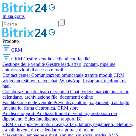
Inizia gratis
Prodotto
CRM
CRM
Gestire vendite e clienti con facilità
Gestione delle vendite
Gestire lead, affari, contatti, pipeline,
autorizzazioni di accesso e ruoli
Contact center
Comunicazioni omnicanale tramite moduli CRM,
widget per siti web, live chat, WhatsApp, Instagram, telefono, e-
mail
Collaborazione del team di vendita
Chat, videochiamate, incarichi,
calendario, archiviazione file, documenti online
Facilitazione delle vendite
Preventivi, fatture, pagamenti, cataloghi,
inventario, firma elettronica, CRM store
Analisi e rapporti
Analizza funnel di vendita, prestazioni dei
dipendenti, Sales Intelligence, rapporti BI
CRM su dispositivi mobili
Lead, affari, fatture, pagamenti, telefonia,
e-mail, inventario e calendario a portata di mano
Marketing
Campagne e-mail, annunci sui social media, SMS,