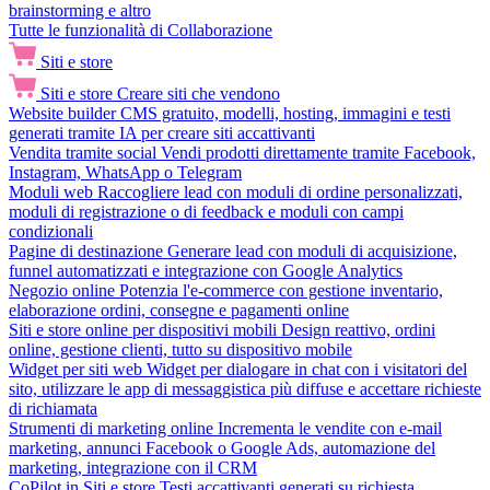
brainstorming e altro
Tutte le funzionalità di Collaborazione
Siti e store
Siti e store
Creare siti che vendono
Website builder
CMS gratuito, modelli, hosting, immagini e testi
generati tramite IA per creare siti accattivanti
Vendita tramite social
Vendi prodotti direttamente tramite Facebook,
Instagram, WhatsApp o Telegram
Moduli web
Raccogliere lead con moduli di ordine personalizzati,
moduli di registrazione o di feedback e moduli con campi
condizionali
Pagine di destinazione
Generare lead con moduli di acquisizione,
funnel automatizzati e integrazione con Google Analytics
Negozio online
Potenzia l'e-commerce con gestione inventario,
elaborazione ordini, consegne e pagamenti online
Siti e store online per dispositivi mobili
Design reattivo, ordini
online, gestione clienti, tutto su dispositivo mobile
Widget per siti web
Widget per dialogare in chat con i visitatori del
sito, utilizzare le app di messaggistica più diffuse e accettare richieste
di richiamata
Strumenti di marketing online
Incrementa le vendite con e-mail
marketing, annunci Facebook o Google Ads, automazione del
marketing, integrazione con il CRM
CoPilot in Siti e store
Testi accattivanti generati su richiesta,