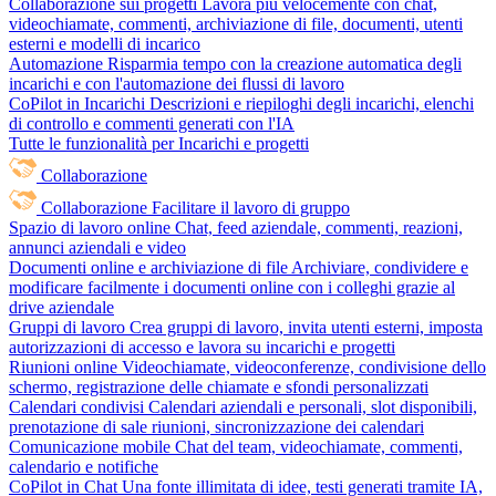
Collaborazione sui progetti
Lavora più velocemente con chat,
videochiamate, commenti, archiviazione di file, documenti, utenti
esterni e modelli di incarico
Automazione
Risparmia tempo con la creazione automatica degli
incarichi e con l'automazione dei flussi di lavoro
CoPilot in Incarichi
Descrizioni e riepiloghi degli incarichi, elenchi
di controllo e commenti generati con l'IA
Tutte le funzionalità per Incarichi e progetti
Collaborazione
Collaborazione
Facilitare il lavoro di gruppo
Spazio di lavoro online
Chat, feed aziendale, commenti, reazioni,
annunci aziendali e video
Documenti online e archiviazione di file
Archiviare, condividere e
modificare facilmente i documenti online con i colleghi grazie al
drive aziendale
Gruppi di lavoro
Crea gruppi di lavoro, invita utenti esterni, imposta
autorizzazioni di accesso e lavora su incarichi e progetti
Riunioni online
Videochiamate, videoconferenze, condivisione dello
schermo, registrazione delle chiamate e sfondi personalizzati
Calendari condivisi
Calendari aziendali e personali, slot disponibili,
prenotazione di sale riunioni, sincronizzazione dei calendari
Comunicazione mobile
Chat del team, videochiamate, commenti,
calendario e notifiche
CoPilot in Chat
Una fonte illimitata di idee, testi generati tramite IA,