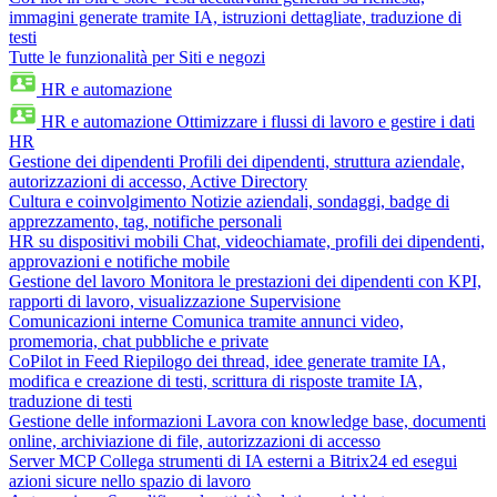
immagini generate tramite IA, istruzioni dettagliate, traduzione di
testi
Tutte le funzionalità per Siti e negozi
HR e automazione
HR e automazione
Ottimizzare i flussi di lavoro e gestire i dati
HR
Gestione dei dipendenti
Profili dei dipendenti, struttura aziendale,
autorizzazioni di accesso, Active Directory
Cultura e coinvolgimento
Notizie aziendali, sondaggi, badge di
apprezzamento, tag, notifiche personali
HR su dispositivi mobili
Chat, videochiamate, profili dei dipendenti,
approvazioni e notifiche mobile
Gestione del lavoro
Monitora le prestazioni dei dipendenti con KPI,
rapporti di lavoro, visualizzazione Supervisione
Comunicazioni interne
Comunica tramite annunci video,
promemoria, chat pubbliche e private
CoPilot in Feed
Riepilogo dei thread, idee generate tramite IA,
modifica e creazione di testi, scrittura di risposte tramite IA,
traduzione di testi
Gestione delle informazioni
Lavora con knowledge base, documenti
online, archiviazione di file, autorizzazioni di accesso
Server MCP
Collega strumenti di IA esterni a Bitrix24 ed esegui
azioni sicure nello spazio di lavoro