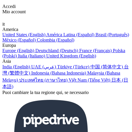
Accedi
Mio account
it
America
United States (English)
América Latina (Español)
Brasil (Português)
México (Español)
Colombia (Español)
Europa
Europe (English)
Deutschland (Deutsch)
France (Français)
Polska
(Polski)
Italia (Italiano)
United Kingdom (English)
Asia
India (English)
UAE (عربي)
Türkiye (Türkçe)
中国 (简体中文)
台
灣 (繁體中文)
Indonesia (Bahasa Indonesia)
Malaysia (Bahasa
Melayu)
ประเทศไทย (ภาษาไทย)
Việt Nam (Tiếng Việt)
日本 (日
本語)
Puoi cambiare la tua regione qui, se necessario