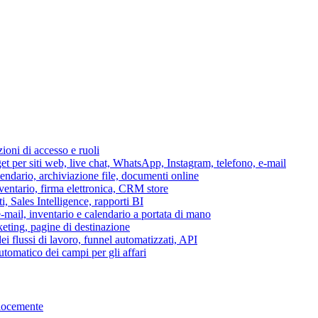
azioni di accesso e ruoli
per siti web, live chat, WhatsApp, Instagram, telefono, e-mail
lendario, archiviazione file, documenti online
nventario, firma elettronica, CRM store
i, Sales Intelligence, rapporti BI
 e-mail, inventario e calendario a portata di mano
eting, pagine di destinazione
 flussi di lavoro, funnel automatizzati, API
tomatico dei campi per gli affari
elocemente