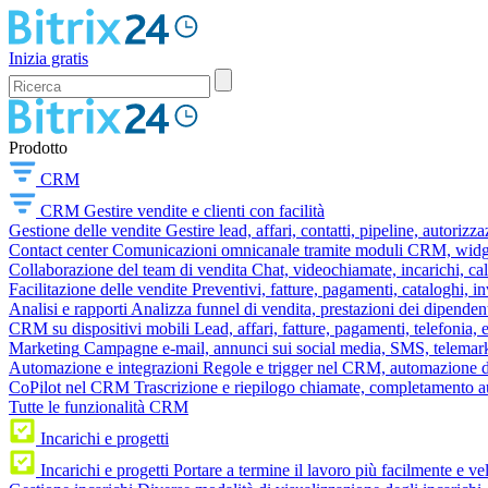
Inizia gratis
Prodotto
CRM
CRM
Gestire vendite e clienti con facilità
Gestione delle vendite
Gestire lead, affari, contatti, pipeline, autorizz
Contact center
Comunicazioni omnicanale tramite moduli CRM, widget 
Collaborazione del team di vendita
Chat, videochiamate, incarichi, ca
Facilitazione delle vendite
Preventivi, fatture, pagamenti, cataloghi, i
Analisi e rapporti
Analizza funnel di vendita, prestazioni dei dipendent
CRM su dispositivi mobili
Lead, affari, fatture, pagamenti, telefonia,
Marketing
Campagne e-mail, annunci sui social media, SMS, telemark
Automazione e integrazioni
Regole e trigger nel CRM, automazione dei
CoPilot nel CRM
Trascrizione e riepilogo chiamate, completamento au
Tutte le funzionalità CRM
Incarichi e progetti
Incarichi e progetti
Portare a termine il lavoro più facilmente e v