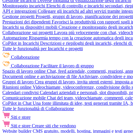
Gestione incarichi
Diverse modalità di visualizzazione degli incarichi
Monitoraggio incarichi
Elenchi di controllo e incarichi secondari, rie
API e integrazioni
Collegare gli incarichi ad altri servizi tramite inte
Gestione progetti
Progetti, gruppi di lavoro, pianificazione dei progetti
Prestazioni dei dipendenti
Favorisci la produttività con rapporti sugli i
Incarichi su dispositivi mobili
Creazione e monitoraggio degli incarich
Collaborazione sui progetti
Lavora più velocemente con chat, videochia
Automazione
Risparmia tempo con la creazione automatica degli incar
CoPilot in Incarichi
Descrizioni e riepiloghi degli incarichi, elenchi d
Tutte le funzionalità per Incarichi e progetti
Collaborazione
Collaborazione
Facilitare il lavoro di gruppo
Spazio di lavoro online
Chat, feed aziendale, commenti, reazioni, ann
Documenti online e archiviazione di file
Archiviare, condividere e mod
Gruppi di lavoro
Crea gruppi di lavoro, invita utenti esterni, imposta a
Riunioni online
Videochiamate, videoconferenze, condivisione dello sc
Calendari condivisi
Calendari aziendali e personali, slot disponibili, p
Comunicazione mobile
Chat del team, videochiamate, commenti, calen
CoPilot in Chat
Una fonte illimitata di idee, testi generati tramite IA, 
Tutte le funzionalità di Collaborazione
Siti e store
Siti e store
Creare siti che vendono
Website builder
CMS gratuito, modelli, hosting, immagini e testi genera