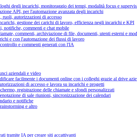
piloghi degli incarichi, monitoraggio dei tempi, modalità focus e supervi
grazione API, per l'automazione avanzata degli incarichi
, ruoli, autorizzazioni di accesso
ncarichi, gestione dei carichi di lavoro, efficienza negli incarichi e KPI
i, notifiche, commenti e chat mobile
mate, commenti, archiviazione di file, documenti, utenti esterni e mode
ichi e con l'automazione dei flussi di lavoro
i controllo e commenti generati con l'IA
unci aziendali e video
ificare facilmente i documenti online con i colleghi grazie al drive azi
utorizzazioni di accesso e lavora su incarichi e progetti
hermo, registrazione delle chiamate e sfondi personalizzati
renotazione di sale riunioni, sincronizzazione dei calendari
dario e notifiche
brainstorming e altro
ti tramite IA per creare siti accattivanti