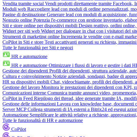
Vendita tramite social
Vendi prodotti direttamente tramite Facebook,
Moduli web
Raccogliere lead con moduli di ordine personalizzati, mo
Pagine di destinazione
Generare lead con moduli di acquisizione, fun
Negozio online
Potenzia l'e-commerce con gestione inventario, elabo
Siti e store online per dispositivi mobili
Design reattivo, ordini online, 
Widget per siti web
Widget per dialogare in chat con i visitatori del sit
Strumenti di marketing online
Incrementa le vendite con e-mail mark
CoPilot in Siti e store
Testi accattivanti generati su richiesta, immagini 
Tutte le funzionalità per Siti e negozi
HR e automazione
HR e automazione
Ottimizzare i flussi di lavoro e gestire i dati 
Gestione dei dipendenti
Profili dei dipendenti, struttura aziendale, au
Cultura e coinvolgimento
Notizie aziendali, sondaggi, badge di apprez
HR su dispositivi mobili
Chat, videochiamate, profili dei dipendenti, 
Gestione del lavoro
Monitora le prestazioni dei dipendenti con KPI, r
Comunicazioni interne
Comunica tramite annunci video, promemoria, 
CoPilot in Feed
Riepilogo dei thread, idee generate tramite IA, modifica
Gestione delle informazioni
Lavora con knowledge base, documenti onli
Server MCP
Collega strumenti di IA esterni a Bitrix24 ed esegui azion
Automazione
Semplificare le attività relative a richieste, approvazio
Tutte le funzionalità di HR e automazione
CoPilot