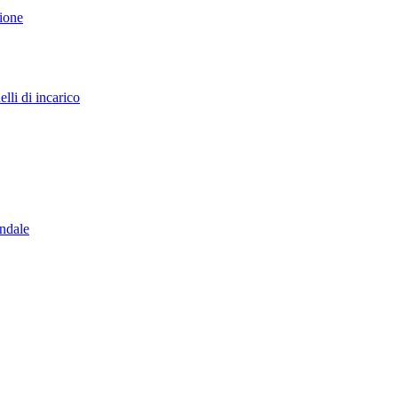
sione
lli di incarico
endale