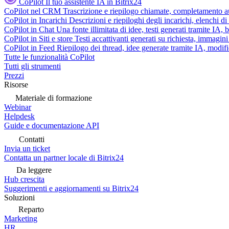
CoPilot
Il tuo assistente IA in Bitrix24
CoPilot nel CRM
Trascrizione e riepilogo chiamate, completamento au
CoPilot in Incarichi
Descrizioni e riepiloghi degli incarichi, elenchi d
CoPilot in Chat
Una fonte illimitata di idee, testi generati tramite IA, 
CoPilot in Siti e store
Testi accattivanti generati su richiesta, immagini 
CoPilot in Feed
Riepilogo dei thread, idee generate tramite IA, modifica
Tutte le funzionalità CoPilot
Tutti gli strumenti
Prezzi
Risorse
Materiale di formazione
Webinar
Helpdesk
Guide e documentazione API
Contatti
Invia un ticket
Contatta un partner locale di Bitrix24
Da leggere
Hub crescita
Suggerimenti e aggiornamenti su Bitrix24
Soluzioni
Reparto
Marketing
HR