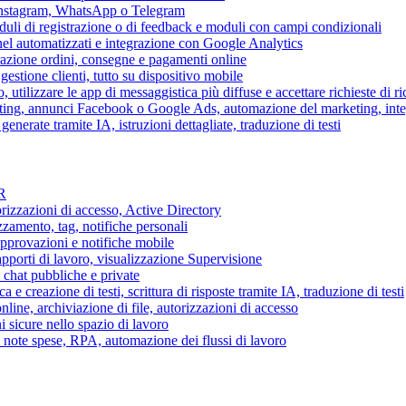
 Instagram, WhatsApp o Telegram
duli di registrazione o di feedback e moduli con campi condizionali
nel automatizzati e integrazione con Google Analytics
razione ordini, consegne e pagamenti online
gestione clienti, tutto su dispositivo mobile
o, utilizzare le app di messaggistica più diffuse e accettare richieste di r
eting, annunci Facebook o Google Ads, automazione del marketing, in
generate tramite IA, istruzioni dettagliate, traduzione di testi
HR
torizzazioni di accesso, Active Directory
zamento, tag, notifiche personali
approvazioni e notifiche mobile
apporti di lavoro, visualizzazione Supervisione
chat pubbliche e private
 e creazione di testi, scrittura di risposte tramite IA, traduzione di testi
ne, archiviazione di file, autorizzazioni di accesso
i sicure nello spazio di lavoro
ni, note spese, RPA, automazione dei flussi di lavoro