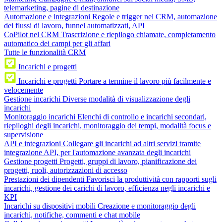
telemarketing, pagine di destinazione
Automazione e integrazioni
Regole e trigger nel CRM, automazione
dei flussi di lavoro, funnel automatizzati, API
CoPilot nel CRM
Trascrizione e riepilogo chiamate, completamento
automatico dei campi per gli affari
Tutte le funzionalità CRM
Incarichi e progetti
Incarichi e progetti
Portare a termine il lavoro più facilmente e
velocemente
Gestione incarichi
Diverse modalità di visualizzazione degli
incarichi
Monitoraggio incarichi
Elenchi di controllo e incarichi secondari,
riepiloghi degli incarichi, monitoraggio dei tempi, modalità focus e
supervisione
API e integrazioni
Collegare gli incarichi ad altri servizi tramite
integrazione API, per l'automazione avanzata degli incarichi
Gestione progetti
Progetti, gruppi di lavoro, pianificazione dei
progetti, ruoli, autorizzazioni di accesso
Prestazioni dei dipendenti
Favorisci la produttività con rapporti sugli
incarichi, gestione dei carichi di lavoro, efficienza negli incarichi e
KPI
Incarichi su dispositivi mobili
Creazione e monitoraggio degli
incarichi, notifiche, commenti e chat mobile