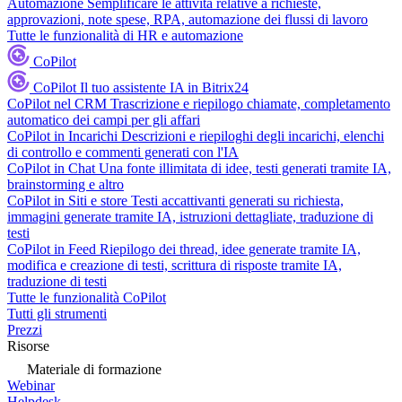
Automazione
Semplificare le attività relative a richieste,
approvazioni, note spese, RPA, automazione dei flussi di lavoro
Tutte le funzionalità di HR e automazione
CoPilot
CoPilot
Il tuo assistente IA in Bitrix24
CoPilot nel CRM
Trascrizione e riepilogo chiamate, completamento
automatico dei campi per gli affari
CoPilot in Incarichi
Descrizioni e riepiloghi degli incarichi, elenchi
di controllo e commenti generati con l'IA
CoPilot in Chat
Una fonte illimitata di idee, testi generati tramite IA,
brainstorming e altro
CoPilot in Siti e store
Testi accattivanti generati su richiesta,
immagini generate tramite IA, istruzioni dettagliate, traduzione di
testi
CoPilot in Feed
Riepilogo dei thread, idee generate tramite IA,
modifica e creazione di testi, scrittura di risposte tramite IA,
traduzione di testi
Tutte le funzionalità CoPilot
Tutti gli strumenti
Prezzi
Risorse
Materiale di formazione
Webinar
Helpdesk