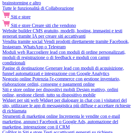
brainstorming e altro
Tutte le funzionalità di Collaborazione
Siti e store
Siti e store
Creare siti che vendono
Website builder
CMS gratuito, modelli, hosting, immagini e testi
generati tramite IA per creare siti accattivanti
Vendita tramite social
Vendi prodotti direttamente tramite Facebook,
Instagram, WhatsApp o Telegram
Moduli web
Raccogliere lead con moduli di ordine personalizzati,
moduli di registrazione o di feedback e moduli con campi
condizionali
Pagine di destinazione
Generare lead con moduli di acquisizione,
funnel automatizzati e integrazione con Google Analytics
Negozio online
Potenzia l'e-commerce con gestione inventario,
elaborazione ordini, consegne e pagamenti online
Siti e store online per dispositivi mobili
Design reattivo, ordini
online, gestione clienti, tutto su dispositivo mobile
Widget per siti web
Widget per dialogare in chat con i visitatori del
sito, utilizzare le app di messaggistica più diffuse e accettare richieste
di richiamata
Strumenti di marketing online
Incrementa le vendite con e-mail
marketing, annunci Facebook o Google Ads, automazione del
marketing, integrazione con il CRM
CoPilot in Siti e store
Testi accattivanti generati su richiesta,