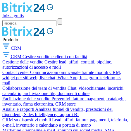
Inizia gratis
Prodotto
CRM
CRM
Gestire vendite e clienti con facilità
Gestione delle vendite
Gestire lead, affari, contatti, pipeline,
autorizzazioni di accesso e ruoli
Contact center
Comunicazioni omnicanale tramite moduli CRM,
widget per siti web, live chat, WhatsApp, Instagram, telefono, e-
mail
Collaborazione del team di vendita
Chat, videochiamate, incarichi,
calendario, archiviazione file, documenti online
Facilitazione delle vendite
Preventivi, fatture, pagamenti, cataloghi,
inventario, firma elettronica, CRM store
Analisi e rapporti
Analizza funnel di vendita, prestazioni dei
dipendenti, Sales Intelligence, rapporti BI
CRM su dispositivi mobili
Lead, affari, fatture, pagamenti, telefonia,
e-mail, inventario e calendario a portata di mano
Marketing
Campagne e-mail, annunci sui social media, SMS,