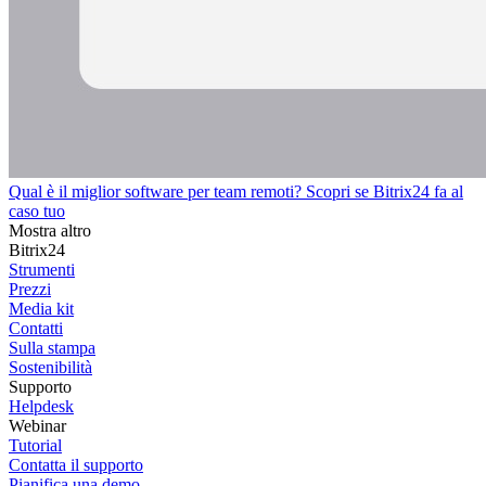
Qual è il miglior software per team remoti? Scopri se Bitrix24 fa al
caso tuo
Mostra altro
Bitrix24
Strumenti
Prezzi
Media kit
Contatti
Sulla stampa
Sostenibilità
Supporto
Helpdesk
Webinar
Tutorial
Contatta il supporto
Pianifica una demo