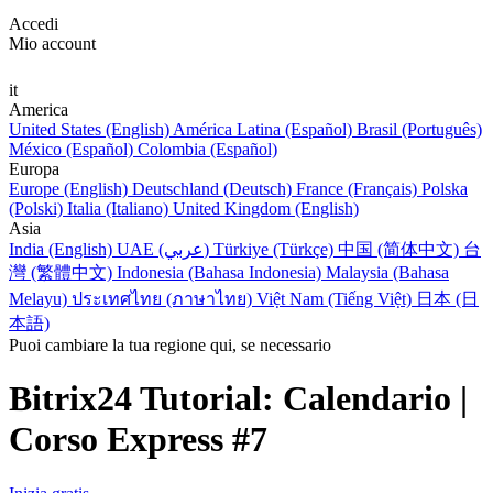
Accedi
Mio account
it
America
United States (English)
América Latina (Español)
Brasil (Português)
México (Español)
Colombia (Español)
Europa
Europe (English)
Deutschland (Deutsch)
France (Français)
Polska
(Polski)
Italia (Italiano)
United Kingdom (English)
Asia
India (English)
UAE (عربي)
Türkiye (Türkçe)
中国 (简体中文)
台
灣 (繁體中文)
Indonesia (Bahasa Indonesia)
Malaysia (Bahasa
Melayu)
ประเทศไทย (ภาษาไทย)
Việt Nam (Tiếng Việt)
日本 (日
本語)
Puoi cambiare la tua regione qui, se necessario
Bitrix24 Tutorial: Calendario |
Corso Express #7