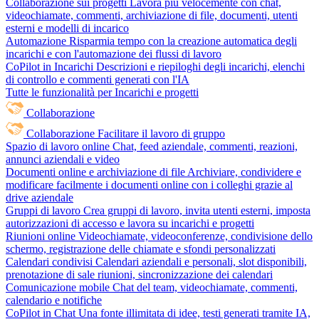
Collaborazione sui progetti
Lavora più velocemente con chat,
videochiamate, commenti, archiviazione di file, documenti, utenti
esterni e modelli di incarico
Automazione
Risparmia tempo con la creazione automatica degli
incarichi e con l'automazione dei flussi di lavoro
CoPilot in Incarichi
Descrizioni e riepiloghi degli incarichi, elenchi
di controllo e commenti generati con l'IA
Tutte le funzionalità per Incarichi e progetti
Collaborazione
Collaborazione
Facilitare il lavoro di gruppo
Spazio di lavoro online
Chat, feed aziendale, commenti, reazioni,
annunci aziendali e video
Documenti online e archiviazione di file
Archiviare, condividere e
modificare facilmente i documenti online con i colleghi grazie al
drive aziendale
Gruppi di lavoro
Crea gruppi di lavoro, invita utenti esterni, imposta
autorizzazioni di accesso e lavora su incarichi e progetti
Riunioni online
Videochiamate, videoconferenze, condivisione dello
schermo, registrazione delle chiamate e sfondi personalizzati
Calendari condivisi
Calendari aziendali e personali, slot disponibili,
prenotazione di sale riunioni, sincronizzazione dei calendari
Comunicazione mobile
Chat del team, videochiamate, commenti,
calendario e notifiche
CoPilot in Chat
Una fonte illimitata di idee, testi generati tramite IA,