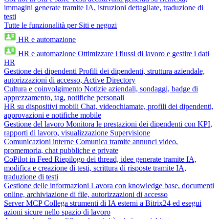
immagini generate tramite IA, istruzioni dettagliate, traduzione di
testi
Tutte le funzionalità per Siti e negozi
HR e automazione
HR e automazione
Ottimizzare i flussi di lavoro e gestire i dati
HR
Gestione dei dipendenti
Profili dei dipendenti, struttura aziendale,
autorizzazioni di accesso, Active Directory
Cultura e coinvolgimento
Notizie aziendali, sondaggi, badge di
apprezzamento, tag, notifiche personali
HR su dispositivi mobili
Chat, videochiamate, profili dei dipendenti,
approvazioni e notifiche mobile
Gestione del lavoro
Monitora le prestazioni dei dipendenti con KPI,
rapporti di lavoro, visualizzazione Supervisione
Comunicazioni interne
Comunica tramite annunci video,
promemoria, chat pubbliche e private
CoPilot in Feed
Riepilogo dei thread, idee generate tramite IA,
modifica e creazione di testi, scrittura di risposte tramite IA,
traduzione di testi
Gestione delle informazioni
Lavora con knowledge base, documenti
online, archiviazione di file, autorizzazioni di accesso
Server MCP
Collega strumenti di IA esterni a Bitrix24 ed esegui
azioni sicure nello spazio di lavoro