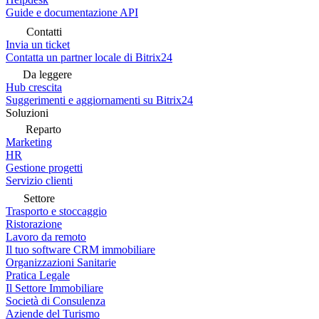
Guide e documentazione API
Contatti
Invia un ticket
Contatta un partner locale di Bitrix24
Da leggere
Hub crescita
Suggerimenti e aggiornamenti su Bitrix24
Soluzioni
Reparto
Marketing
HR
Gestione progetti
Servizio clienti
Settore
Trasporto e stoccaggio
Ristorazione
Lavoro da remoto
Il tuo software CRM immobiliare
Organizzazioni Sanitarie
Pratica Legale
Il Settore Immobiliare
Società di Consulenza
Aziende del Turismo