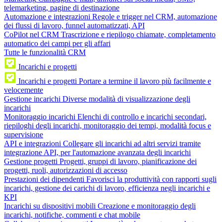
telemarketing, pagine di destinazione
Automazione e integrazioni
Regole e trigger nel CRM, automazione
dei flussi di lavoro, funnel automatizzati, API
CoPilot nel CRM
Trascrizione e riepilogo chiamate, completamento
automatico dei campi per gli affari
Tutte le funzionalità CRM
Incarichi e progetti
Incarichi e progetti
Portare a termine il lavoro più facilmente e
velocemente
Gestione incarichi
Diverse modalità di visualizzazione degli
incarichi
Monitoraggio incarichi
Elenchi di controllo e incarichi secondari,
riepiloghi degli incarichi, monitoraggio dei tempi, modalità focus e
supervisione
API e integrazioni
Collegare gli incarichi ad altri servizi tramite
integrazione API, per l'automazione avanzata degli incarichi
Gestione progetti
Progetti, gruppi di lavoro, pianificazione dei
progetti, ruoli, autorizzazioni di accesso
Prestazioni dei dipendenti
Favorisci la produttività con rapporti sugli
incarichi, gestione dei carichi di lavoro, efficienza negli incarichi e
KPI
Incarichi su dispositivi mobili
Creazione e monitoraggio degli
incarichi, notifiche, commenti e chat mobile