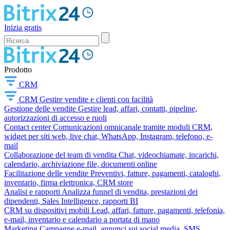
Inizia gratis
Prodotto
CRM
CRM
Gestire vendite e clienti con facilità
Gestione delle vendite
Gestire lead, affari, contatti, pipeline,
autorizzazioni di accesso e ruoli
Contact center
Comunicazioni omnicanale tramite moduli CRM,
widget per siti web, live chat, WhatsApp, Instagram, telefono, e-
mail
Collaborazione del team di vendita
Chat, videochiamate, incarichi,
calendario, archiviazione file, documenti online
Facilitazione delle vendite
Preventivi, fatture, pagamenti, cataloghi,
inventario, firma elettronica, CRM store
Analisi e rapporti
Analizza funnel di vendita, prestazioni dei
dipendenti, Sales Intelligence, rapporti BI
CRM su dispositivi mobili
Lead, affari, fatture, pagamenti, telefonia,
e-mail, inventario e calendario a portata di mano
Marketing
Campagne e-mail, annunci sui social media, SMS,