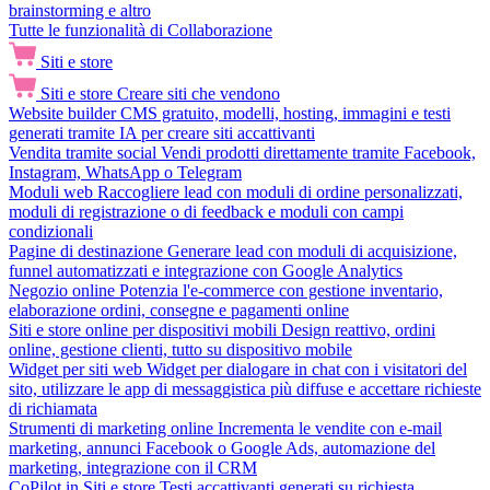
brainstorming e altro
Tutte le funzionalità di Collaborazione
Siti e store
Siti e store
Creare siti che vendono
Website builder
CMS gratuito, modelli, hosting, immagini e testi
generati tramite IA per creare siti accattivanti
Vendita tramite social
Vendi prodotti direttamente tramite Facebook,
Instagram, WhatsApp o Telegram
Moduli web
Raccogliere lead con moduli di ordine personalizzati,
moduli di registrazione o di feedback e moduli con campi
condizionali
Pagine di destinazione
Generare lead con moduli di acquisizione,
funnel automatizzati e integrazione con Google Analytics
Negozio online
Potenzia l'e-commerce con gestione inventario,
elaborazione ordini, consegne e pagamenti online
Siti e store online per dispositivi mobili
Design reattivo, ordini
online, gestione clienti, tutto su dispositivo mobile
Widget per siti web
Widget per dialogare in chat con i visitatori del
sito, utilizzare le app di messaggistica più diffuse e accettare richieste
di richiamata
Strumenti di marketing online
Incrementa le vendite con e-mail
marketing, annunci Facebook o Google Ads, automazione del
marketing, integrazione con il CRM
CoPilot in Siti e store
Testi accattivanti generati su richiesta,