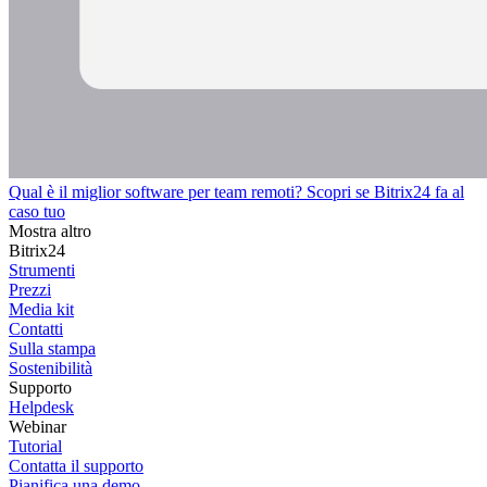
Qual è il miglior software per team remoti? Scopri se Bitrix24 fa al
caso tuo
Mostra altro
Bitrix24
Strumenti
Prezzi
Media kit
Contatti
Sulla stampa
Sostenibilità
Supporto
Helpdesk
Webinar
Tutorial
Contatta il supporto
Pianifica una demo