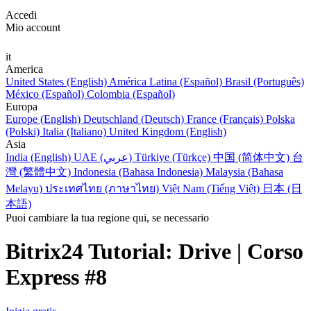
Accedi
Mio account
it
America
United States (English)
América Latina (Español)
Brasil (Português)
México (Español)
Colombia (Español)
Europa
Europe (English)
Deutschland (Deutsch)
France (Français)
Polska
(Polski)
Italia (Italiano)
United Kingdom (English)
Asia
India (English)
UAE (عربي)
Türkiye (Türkçe)
中国 (简体中文)
台
灣 (繁體中文)
Indonesia (Bahasa Indonesia)
Malaysia (Bahasa
Melayu)
ประเทศไทย (ภาษาไทย)
Việt Nam (Tiếng Việt)
日本 (日
本語)
Puoi cambiare la tua regione qui, se necessario
Bitrix24 Tutorial: Drive | Corso
Express #8