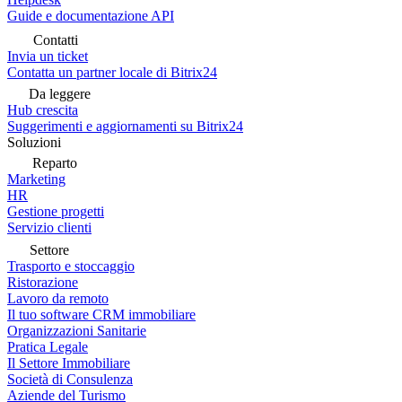
Guide e documentazione API
Contatti
Invia un ticket
Contatta un partner locale di Bitrix24
Da leggere
Hub crescita
Suggerimenti e aggiornamenti su Bitrix24
Soluzioni
Reparto
Marketing
HR
Gestione progetti
Servizio clienti
Settore
Trasporto e stoccaggio
Ristorazione
Lavoro da remoto
Il tuo software CRM immobiliare
Organizzazioni Sanitarie
Pratica Legale
Il Settore Immobiliare
Società di Consulenza
Aziende del Turismo