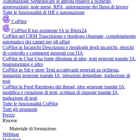
Automazione
Semplificare le attività relative a richieste,
approvazioni, note spese, RPA, automazione dei flussi di lavoro
Tutte le funzionalità di HR e automazione
CoPilot
CoPilot
Il tuo assistente IA in Bitrix24
CoPilot nel CRM
Trascrizione e riepilogo chiamate, completamento
automatico dei campi per gli affari
CoPilot in Incarichi
Descrizioni e riepiloghi degli incarichi, elenchi
di controllo e commenti generati con l'IA
CoPilot in Chat
Una fonte illimitata di idee, testi generati tramite IA,
brainstorming e altro
CoPilot in Siti e store
Testi accattivanti generati su richiesta,
immagini generate tramite IA, istruzioni dettagliate, traduzione di
testi
CoPilot in Feed
Riepilogo dei thread, idee generate tramite IA,
modifica e creazione di testi, scrittura di risposte tramite IA,
traduzione di testi
Tutte le funzionalità CoPilot
Tutti gli strumenti
Prezzi
Risorse
Materiale di formazione
Webinar
Helpdesk