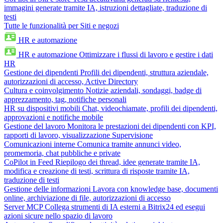
immagini generate tramite IA, istruzioni dettagliate, traduzione di
testi
Tutte le funzionalità per Siti e negozi
HR e automazione
HR e automazione
Ottimizzare i flussi di lavoro e gestire i dati
HR
Gestione dei dipendenti
Profili dei dipendenti, struttura aziendale,
autorizzazioni di accesso, Active Directory
Cultura e coinvolgimento
Notizie aziendali, sondaggi, badge di
apprezzamento, tag, notifiche personali
HR su dispositivi mobili
Chat, videochiamate, profili dei dipendenti,
approvazioni e notifiche mobile
Gestione del lavoro
Monitora le prestazioni dei dipendenti con KPI,
rapporti di lavoro, visualizzazione Supervisione
Comunicazioni interne
Comunica tramite annunci video,
promemoria, chat pubbliche e private
CoPilot in Feed
Riepilogo dei thread, idee generate tramite IA,
modifica e creazione di testi, scrittura di risposte tramite IA,
traduzione di testi
Gestione delle informazioni
Lavora con knowledge base, documenti
online, archiviazione di file, autorizzazioni di accesso
Server MCP
Collega strumenti di IA esterni a Bitrix24 ed esegui
azioni sicure nello spazio di lavoro