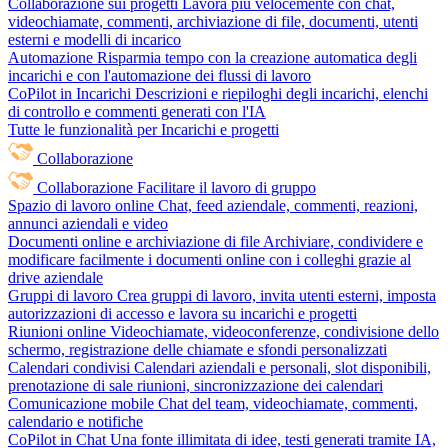
Collaborazione sui progetti
Lavora più velocemente con chat,
videochiamate, commenti, archiviazione di file, documenti, utenti
esterni e modelli di incarico
Automazione
Risparmia tempo con la creazione automatica degli
incarichi e con l'automazione dei flussi di lavoro
CoPilot in Incarichi
Descrizioni e riepiloghi degli incarichi, elenchi
di controllo e commenti generati con l'IA
Tutte le funzionalità per Incarichi e progetti
Collaborazione
Collaborazione
Facilitare il lavoro di gruppo
Spazio di lavoro online
Chat, feed aziendale, commenti, reazioni,
annunci aziendali e video
Documenti online e archiviazione di file
Archiviare, condividere e
modificare facilmente i documenti online con i colleghi grazie al
drive aziendale
Gruppi di lavoro
Crea gruppi di lavoro, invita utenti esterni, imposta
autorizzazioni di accesso e lavora su incarichi e progetti
Riunioni online
Videochiamate, videoconferenze, condivisione dello
schermo, registrazione delle chiamate e sfondi personalizzati
Calendari condivisi
Calendari aziendali e personali, slot disponibili,
prenotazione di sale riunioni, sincronizzazione dei calendari
Comunicazione mobile
Chat del team, videochiamate, commenti,
calendario e notifiche
CoPilot in Chat
Una fonte illimitata di idee, testi generati tramite IA,