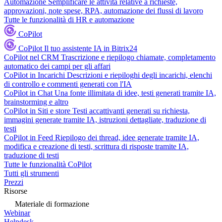
Automazione
Semplificare le attività relative a richieste,
approvazioni, note spese, RPA, automazione dei flussi di lavoro
Tutte le funzionalità di HR e automazione
CoPilot
CoPilot
Il tuo assistente IA in Bitrix24
CoPilot nel CRM
Trascrizione e riepilogo chiamate, completamento
automatico dei campi per gli affari
CoPilot in Incarichi
Descrizioni e riepiloghi degli incarichi, elenchi
di controllo e commenti generati con l'IA
CoPilot in Chat
Una fonte illimitata di idee, testi generati tramite IA,
brainstorming e altro
CoPilot in Siti e store
Testi accattivanti generati su richiesta,
immagini generate tramite IA, istruzioni dettagliate, traduzione di
testi
CoPilot in Feed
Riepilogo dei thread, idee generate tramite IA,
modifica e creazione di testi, scrittura di risposte tramite IA,
traduzione di testi
Tutte le funzionalità CoPilot
Tutti gli strumenti
Prezzi
Risorse
Materiale di formazione
Webinar
Helpdesk