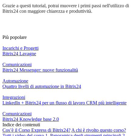
Grazie a questi tutorial, potrai muovere i primi passi nell'utilizzo di
Bitrix24 con maggiore chiarezza e produttività.
Più popolare
Incarichi e Progetti
Bitrix24 Lavagne
Comunicazioni
Bitrix24 Messenger: nuove funzionalità
Automazione
Quattro livelli di automazione in Bitrix24
Integrazioni
LinkedIn + Bitrix24 per un flusso di lavoro CRM più intelligente
Comunicazioni
Bitrix24 Knowledge base 2.0
Indice dei contenuti
Cos’è il Corso Express di Bitrix24?
A chi è rivolto questo corso?
Tutti i video del corso
1. Panoramica degli strumenti principali
2.