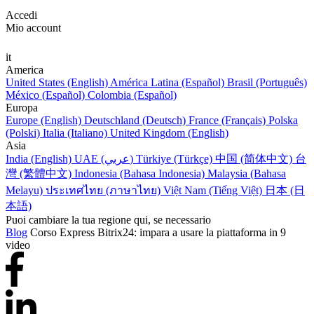
Accedi
Mio account
it
America
United States (English)
América Latina (Español)
Brasil (Português)
México (Español)
Colombia (Español)
Europa
Europe (English)
Deutschland (Deutsch)
France (Français)
Polska
(Polski)
Italia (Italiano)
United Kingdom (English)
Asia
India (English)
UAE (عربي)
Türkiye (Türkçe)
中国 (简体中文)
台
灣 (繁體中文)
Indonesia (Bahasa Indonesia)
Malaysia (Bahasa
Melayu)
ประเทศไทย (ภาษาไทย)
Việt Nam (Tiếng Việt)
日本 (日
本語)
Puoi cambiare la tua regione qui, se necessario
Blog
Corso Express Bitrix24: impara a usare la piattaforma in 9
video