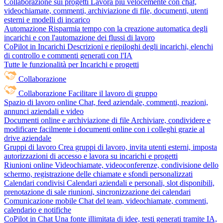
Collaborazione sui progetti
Lavora più velocemente con chat,
videochiamate, commenti, archiviazione di file, documenti, utenti
esterni e modelli di incarico
Automazione
Risparmia tempo con la creazione automatica degli
incarichi e con l'automazione dei flussi di lavoro
CoPilot in Incarichi
Descrizioni e riepiloghi degli incarichi, elenchi
di controllo e commenti generati con l'IA
Tutte le funzionalità per Incarichi e progetti
Collaborazione
Collaborazione
Facilitare il lavoro di gruppo
Spazio di lavoro online
Chat, feed aziendale, commenti, reazioni,
annunci aziendali e video
Documenti online e archiviazione di file
Archiviare, condividere e
modificare facilmente i documenti online con i colleghi grazie al
drive aziendale
Gruppi di lavoro
Crea gruppi di lavoro, invita utenti esterni, imposta
autorizzazioni di accesso e lavora su incarichi e progetti
Riunioni online
Videochiamate, videoconferenze, condivisione dello
schermo, registrazione delle chiamate e sfondi personalizzati
Calendari condivisi
Calendari aziendali e personali, slot disponibili,
prenotazione di sale riunioni, sincronizzazione dei calendari
Comunicazione mobile
Chat del team, videochiamate, commenti,
calendario e notifiche
CoPilot in Chat
Una fonte illimitata di idee, testi generati tramite IA,