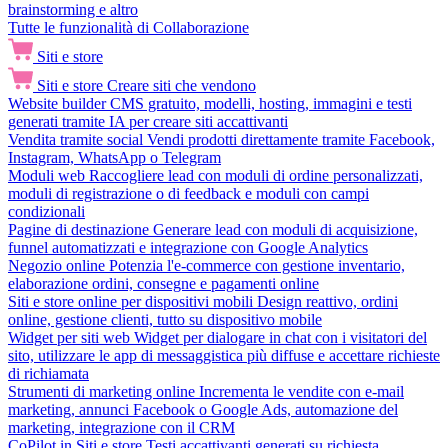
brainstorming e altro
Tutte le funzionalità di Collaborazione
Siti e store
Siti e store
Creare siti che vendono
Website builder
CMS gratuito, modelli, hosting, immagini e testi
generati tramite IA per creare siti accattivanti
Vendita tramite social
Vendi prodotti direttamente tramite Facebook,
Instagram, WhatsApp o Telegram
Moduli web
Raccogliere lead con moduli di ordine personalizzati,
moduli di registrazione o di feedback e moduli con campi
condizionali
Pagine di destinazione
Generare lead con moduli di acquisizione,
funnel automatizzati e integrazione con Google Analytics
Negozio online
Potenzia l'e-commerce con gestione inventario,
elaborazione ordini, consegne e pagamenti online
Siti e store online per dispositivi mobili
Design reattivo, ordini
online, gestione clienti, tutto su dispositivo mobile
Widget per siti web
Widget per dialogare in chat con i visitatori del
sito, utilizzare le app di messaggistica più diffuse e accettare richieste
di richiamata
Strumenti di marketing online
Incrementa le vendite con e-mail
marketing, annunci Facebook o Google Ads, automazione del
marketing, integrazione con il CRM
CoPilot in Siti e store
Testi accattivanti generati su richiesta,