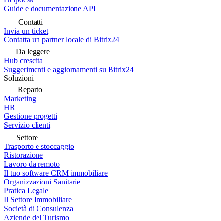
Guide e documentazione API
Contatti
Invia un ticket
Contatta un partner locale di Bitrix24
Da leggere
Hub crescita
Suggerimenti e aggiornamenti su Bitrix24
Soluzioni
Reparto
Marketing
HR
Gestione progetti
Servizio clienti
Settore
Trasporto e stoccaggio
Ristorazione
Lavoro da remoto
Il tuo software CRM immobiliare
Organizzazioni Sanitarie
Pratica Legale
Il Settore Immobiliare
Società di Consulenza
Aziende del Turismo