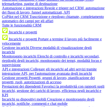
telemarketing, pagine di destinazione
Automazione e integrazioni
Regole e trigger nel CRM, automazione
dei flussi di lavoro, funnel automatizzati, API
CoPilot nel CRM
Trascrizione e riepilogo chiamate, completamento
automatico dei campi per gli affari
Tutte le funzionalità CRM
Incarichi e progetti
Incarichi e progetti
Portare a termine il lavoro più facilmente e
velocemente
Gestione incarichi
Diverse modalità di visualizzazione degli
incarichi
Monitoraggio incarichi
Elenchi di controllo e incarichi secondari,
riepiloghi degli incarichi, monitoraggio dei tempi, modalità focus e
supervisione
API e integrazioni
Collegare gli incarichi ad altri servizi tramite
integrazione API, per l'automazione avanzata degli incarichi
Gestione progetti
Progetti, gruppi di lavoro, pianificazione dei
progetti, ruoli, autorizzazioni di accesso
Prestazioni dei dipendenti
Favorisci la produttività con rapporti sugli
incarichi, gestione dei carichi di lavoro, efficienza negli incarichi e
KPI
Incarichi su dispositivi mobili
Creazione e monitoraggio degli
incarichi, notifiche, commenti e chat mobile