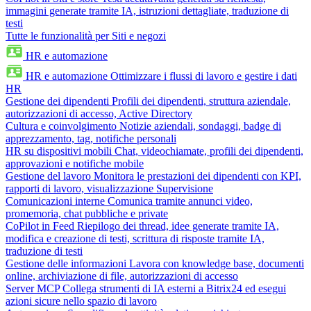
immagini generate tramite IA, istruzioni dettagliate, traduzione di
testi
Tutte le funzionalità per Siti e negozi
HR e automazione
HR e automazione
Ottimizzare i flussi di lavoro e gestire i dati
HR
Gestione dei dipendenti
Profili dei dipendenti, struttura aziendale,
autorizzazioni di accesso, Active Directory
Cultura e coinvolgimento
Notizie aziendali, sondaggi, badge di
apprezzamento, tag, notifiche personali
HR su dispositivi mobili
Chat, videochiamate, profili dei dipendenti,
approvazioni e notifiche mobile
Gestione del lavoro
Monitora le prestazioni dei dipendenti con KPI,
rapporti di lavoro, visualizzazione Supervisione
Comunicazioni interne
Comunica tramite annunci video,
promemoria, chat pubbliche e private
CoPilot in Feed
Riepilogo dei thread, idee generate tramite IA,
modifica e creazione di testi, scrittura di risposte tramite IA,
traduzione di testi
Gestione delle informazioni
Lavora con knowledge base, documenti
online, archiviazione di file, autorizzazioni di accesso
Server MCP
Collega strumenti di IA esterni a Bitrix24 ed esegui
azioni sicure nello spazio di lavoro