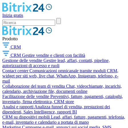
Inizia gratis
Prodotto
CRM
CRM
Gestire vendite e clienti con facilità
Gestione delle vendite
Gestire lead, affari, contatti, pipeline,
autorizzazioni di accesso e ruoli
Contact center
Comunicazioni omnicanale tramite moduli CRM,
widget per siti web, live chat, WhatsApp, Instagram, telefono, e-
mail
Collaborazione del team di vendita
Chat, videochiamate, incarichi,
calendario, archiviazione file, documenti online
Facilitazione delle vendite
Preventivi, fatture, pagamenti, cataloghi,
inventario, firma elettronica, CRM store
Analisi e rapporti
Analizza funnel di vendita, prestazioni dei
dipendenti, Sales Intelligence, rapporti BI
CRM su dispositivi mobili
Lead, affari, fatture, pagamenti, telefonia,
e-mail, inventario e calendario a portata di mano
Marketing
Campagne e-mail, annunci sui social media, SMS,