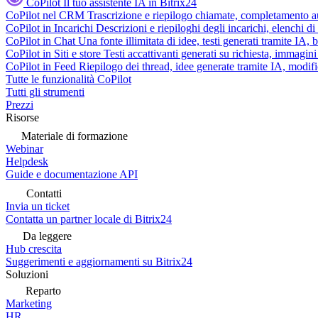
CoPilot
Il tuo assistente IA in Bitrix24
CoPilot nel CRM
Trascrizione e riepilogo chiamate, completamento au
CoPilot in Incarichi
Descrizioni e riepiloghi degli incarichi, elenchi d
CoPilot in Chat
Una fonte illimitata di idee, testi generati tramite IA, 
CoPilot in Siti e store
Testi accattivanti generati su richiesta, immagini 
CoPilot in Feed
Riepilogo dei thread, idee generate tramite IA, modifica
Tutte le funzionalità CoPilot
Tutti gli strumenti
Prezzi
Risorse
Materiale di formazione
Webinar
Helpdesk
Guide e documentazione API
Contatti
Invia un ticket
Contatta un partner locale di Bitrix24
Da leggere
Hub crescita
Suggerimenti e aggiornamenti su Bitrix24
Soluzioni
Reparto
Marketing
HR