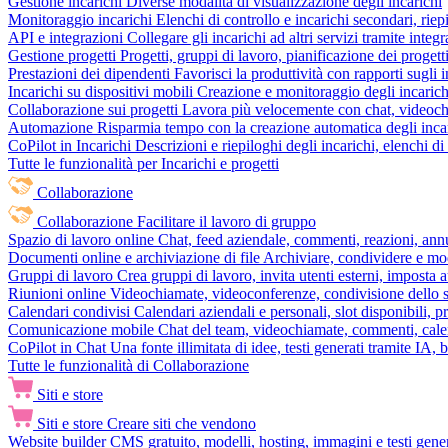
Gestione incarichi
Diverse modalità di visualizzazione degli incarichi
Monitoraggio incarichi
Elenchi di controllo e incarichi secondari, rie
API e integrazioni
Collegare gli incarichi ad altri servizi tramite inte
Gestione progetti
Progetti, gruppi di lavoro, pianificazione dei progetti
Prestazioni dei dipendenti
Favorisci la produttività con rapporti sugli i
Incarichi su dispositivi mobili
Creazione e monitoraggio degli incarich
Collaborazione sui progetti
Lavora più velocemente con chat, videochia
Automazione
Risparmia tempo con la creazione automatica degli incar
CoPilot in Incarichi
Descrizioni e riepiloghi degli incarichi, elenchi d
Tutte le funzionalità per Incarichi e progetti
Collaborazione
Collaborazione
Facilitare il lavoro di gruppo
Spazio di lavoro online
Chat, feed aziendale, commenti, reazioni, ann
Documenti online e archiviazione di file
Archiviare, condividere e mod
Gruppi di lavoro
Crea gruppi di lavoro, invita utenti esterni, imposta a
Riunioni online
Videochiamate, videoconferenze, condivisione dello sc
Calendari condivisi
Calendari aziendali e personali, slot disponibili, p
Comunicazione mobile
Chat del team, videochiamate, commenti, calen
CoPilot in Chat
Una fonte illimitata di idee, testi generati tramite IA, 
Tutte le funzionalità di Collaborazione
Siti e store
Siti e store
Creare siti che vendono
Website builder
CMS gratuito, modelli, hosting, immagini e testi genera