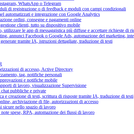
 Instagram, WhatsApp o Telegram
duli di registrazione o di feedback e moduli con campi condizionali
nel automatizzati e integrazione con Google Analytics
razione ordini, consegne e pagamenti online
gestione clienti, tutto su dispositivo mobile
o, utilizzare le app di messaggistica più diffuse e accettare richieste di r
eting, annunci Facebook o Google Ads, automazione del marketing, in
generate tramite IA, istruzioni dettagliate, traduzione di testi
HR
torizzazioni di accesso, Active Directory
zamento, tag, notifiche personali
approvazioni e notifiche mobile
apporti di lavoro, visualizzazione Supervisione
chat pubbliche e private
 e creazione di testi, scrittura di risposte tramite IA, traduzione di testi
ne, archiviazione di file, autorizzazioni di accesso
i sicure nello spazio di lavoro
ni, note spese, RPA, automazione dei flussi di lavoro