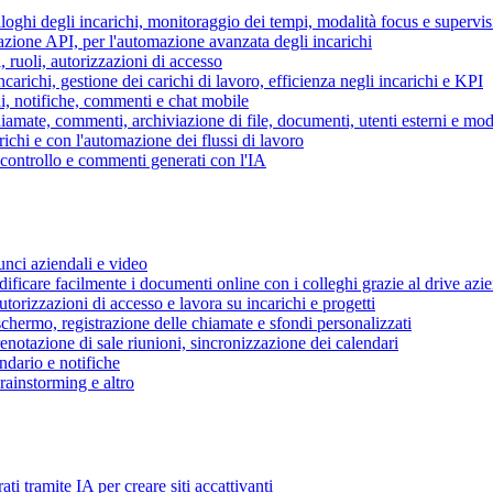
piloghi degli incarichi, monitoraggio dei tempi, modalità focus e supervi
grazione API, per l'automazione avanzata degli incarichi
, ruoli, autorizzazioni di accesso
ncarichi, gestione dei carichi di lavoro, efficienza negli incarichi e KPI
i, notifiche, commenti e chat mobile
mate, commenti, archiviazione di file, documenti, utenti esterni e mode
ichi e con l'automazione dei flussi di lavoro
i controllo e commenti generati con l'IA
unci aziendali e video
ificare facilmente i documenti online con i colleghi grazie al drive azi
utorizzazioni di accesso e lavora su incarichi e progetti
hermo, registrazione delle chiamate e sfondi personalizzati
renotazione di sale riunioni, sincronizzazione dei calendari
dario e notifiche
brainstorming e altro
ti tramite IA per creare siti accattivanti