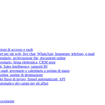
azioni di accesso e ruoli
per siti web, live chat, WhatsApp, Instagram, telefono, e-mail
lendario, archiviazione file, documenti online
nventario, firma elettronica, CRM store
i, Sales Intelligence, rapporti BI
 e-mail, inventario e calendario a portata di mano
eting, pagine di destinazione
 flussi di lavoro, funnel automatizzati, API
tomatico dei campi per gli affari
elocemente