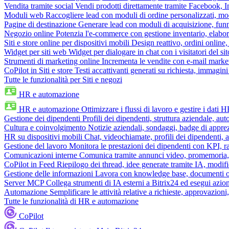
Vendita tramite social
Vendi prodotti direttamente tramite Facebook,
Moduli web
Raccogliere lead con moduli di ordine personalizzati, mo
Pagine di destinazione
Generare lead con moduli di acquisizione, fun
Negozio online
Potenzia l'e-commerce con gestione inventario, elabo
Siti e store online per dispositivi mobili
Design reattivo, ordini online, 
Widget per siti web
Widget per dialogare in chat con i visitatori del sit
Strumenti di marketing online
Incrementa le vendite con e-mail mark
CoPilot in Siti e store
Testi accattivanti generati su richiesta, immagini 
Tutte le funzionalità per Siti e negozi
HR e automazione
HR e automazione
Ottimizzare i flussi di lavoro e gestire i dati 
Gestione dei dipendenti
Profili dei dipendenti, struttura aziendale, au
Cultura e coinvolgimento
Notizie aziendali, sondaggi, badge di apprez
HR su dispositivi mobili
Chat, videochiamate, profili dei dipendenti, 
Gestione del lavoro
Monitora le prestazioni dei dipendenti con KPI, r
Comunicazioni interne
Comunica tramite annunci video, promemoria, 
CoPilot in Feed
Riepilogo dei thread, idee generate tramite IA, modifica
Gestione delle informazioni
Lavora con knowledge base, documenti onli
Server MCP
Collega strumenti di IA esterni a Bitrix24 ed esegui azion
Automazione
Semplificare le attività relative a richieste, approvazio
Tutte le funzionalità di HR e automazione
CoPilot