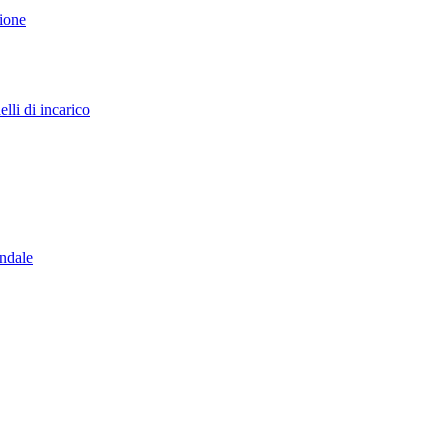
sione
lli di incarico
endale