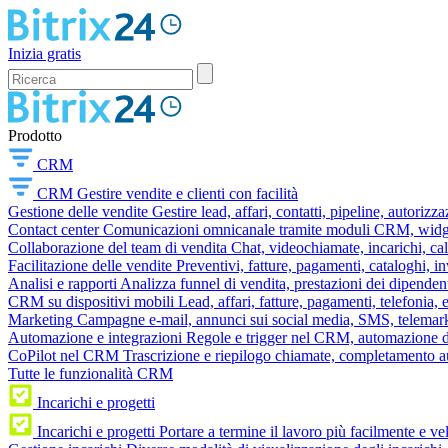
Inizia gratis
Prodotto
CRM
CRM
Gestire vendite e clienti con facilità
Gestione delle vendite
Gestire lead, affari, contatti, pipeline, autorizz
Contact center
Comunicazioni omnicanale tramite moduli CRM, widget 
Collaborazione del team di vendita
Chat, videochiamate, incarichi, ca
Facilitazione delle vendite
Preventivi, fatture, pagamenti, cataloghi, i
Analisi e rapporti
Analizza funnel di vendita, prestazioni dei dipendent
CRM su dispositivi mobili
Lead, affari, fatture, pagamenti, telefonia,
Marketing
Campagne e-mail, annunci sui social media, SMS, telemark
Automazione e integrazioni
Regole e trigger nel CRM, automazione dei
CoPilot nel CRM
Trascrizione e riepilogo chiamate, completamento au
Tutte le funzionalità CRM
Incarichi e progetti
Incarichi e progetti
Portare a termine il lavoro più facilmente e v