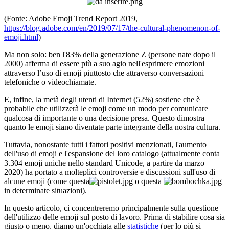
(Fonte: Adobe Emoji Trend Report 2019,
https://blog.adobe.com/en/2019/07/17/the-cultural-phenomenon-of-
emoji.html
)
Ma non solo: ben l'83% della generazione Z (persone nate dopo il
2000) afferma di essere più a suo agio nell'esprimere emozioni
attraverso l’uso di emoji piuttosto che attraverso conversazioni
telefoniche o videochiamate.
E, infine, la metà degli utenti di Internet (52%) sostiene che è
probabile che utilizzerà le emoji come un modo per comunicare
qualcosa di importante o una decisione presa. Questo dimostra
quanto le emoji siano diventate parte integrante della nostra cultura.
Tuttavia, nonostante tutti i fattori positivi menzionati, l'aumento
dell'uso di emoji e l'espansione del loro catalogo (attualmente conta
3.304 emoji uniche nello standard Unicode, a partire da marzo
2020) ha portato a molteplici controversie e discussioni sull'uso di
alcune emoji (come questa
o questa
in determinate situazioni).
In questo articolo, ci concentreremo principalmente sulla questione
dell'utilizzo delle emoji sul posto di lavoro. Prima di stabilire cosa sia
giusto o meno, diamo un'occhiata alle
statistiche
(per lo più si