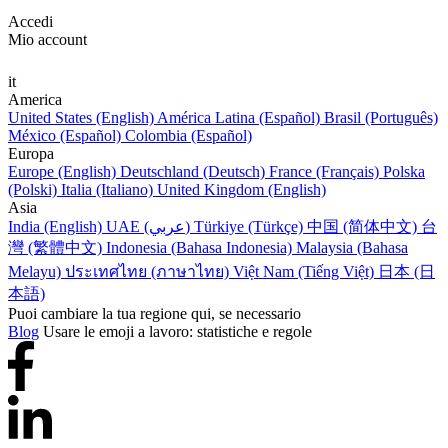
Accedi
Mio account
it
America
United States (English)
América Latina (Español)
Brasil (Português)
México (Español)
Colombia (Español)
Europa
Europe (English)
Deutschland (Deutsch)
France (Français)
Polska
(Polski)
Italia (Italiano)
United Kingdom (English)
Asia
India (English)
UAE (عربي)
Türkiye (Türkçe)
中国 (简体中文)
台
灣 (繁體中文)
Indonesia (Bahasa Indonesia)
Malaysia (Bahasa
Melayu)
ประเทศไทย (ภาษาไทย)
Việt Nam (Tiếng Việt)
日本 (日
本語)
Puoi cambiare la tua regione qui, se necessario
Blog
Usare le emoji a lavoro: statistiche e regole