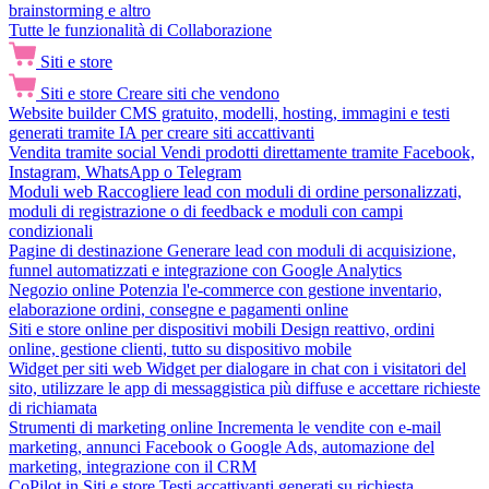
brainstorming e altro
Tutte le funzionalità di Collaborazione
Siti e store
Siti e store
Creare siti che vendono
Website builder
CMS gratuito, modelli, hosting, immagini e testi
generati tramite IA per creare siti accattivanti
Vendita tramite social
Vendi prodotti direttamente tramite Facebook,
Instagram, WhatsApp o Telegram
Moduli web
Raccogliere lead con moduli di ordine personalizzati,
moduli di registrazione o di feedback e moduli con campi
condizionali
Pagine di destinazione
Generare lead con moduli di acquisizione,
funnel automatizzati e integrazione con Google Analytics
Negozio online
Potenzia l'e-commerce con gestione inventario,
elaborazione ordini, consegne e pagamenti online
Siti e store online per dispositivi mobili
Design reattivo, ordini
online, gestione clienti, tutto su dispositivo mobile
Widget per siti web
Widget per dialogare in chat con i visitatori del
sito, utilizzare le app di messaggistica più diffuse e accettare richieste
di richiamata
Strumenti di marketing online
Incrementa le vendite con e-mail
marketing, annunci Facebook o Google Ads, automazione del
marketing, integrazione con il CRM
CoPilot in Siti e store
Testi accattivanti generati su richiesta,