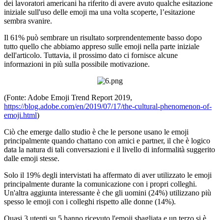
dei lavoratori americani ha riferito di avere avuto qualche esitazione
iniziale sull'uso delle emoji ma una volta scoperte, l’esitazione
sembra svanire.
Il 61% può sembrare un risultato sorprendentemente basso dopo
tutto quello che abbiamo appreso sulle emoji nella parte iniziale
dell'articolo. Tuttavia, il prossimo dato ci fornisce alcune
informazioni in più sulla possibile motivazione.
(Fonte: Adobe Emoji Trend Report 2019,
https://blog.adobe.com/en/2019/07/17/the-cultural-phenomenon-of-
emoji.html
)
Ciò che emerge dallo studio è che le persone usano le emoji
principalmente quando chattano con amici e partner, il che è logico
data la natura di tali conversazioni e il livello di informalità suggerito
dalle emoji stesse.
Solo il 19% degli intervistati ha affermato di aver utilizzato le emoji
principalmente durante la comunicazione con i propri colleghi.
Un'altra aggiunta interessante è che gli uomini (24%) utilizzano più
spesso le emoji con i colleghi rispetto alle donne (14%).
Quasi 3 utenti su 5 hanno ricevuto l'emoji sbagliata e un terzo si è