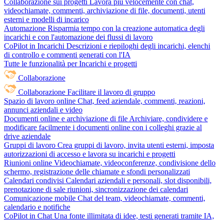
Collaborazione sui progetti
Lavora più velocemente con chat,
videochiamate, commenti, archiviazione di file, documenti, utenti
esterni e modelli di incarico
Automazione
Risparmia tempo con la creazione automatica degli
incarichi e con l'automazione dei flussi di lavoro
CoPilot in Incarichi
Descrizioni e riepiloghi degli incarichi, elenchi
di controllo e commenti generati con l'IA
Tutte le funzionalità per Incarichi e progetti
Collaborazione
Collaborazione
Facilitare il lavoro di gruppo
Spazio di lavoro online
Chat, feed aziendale, commenti, reazioni,
annunci aziendali e video
Documenti online e archiviazione di file
Archiviare, condividere e
modificare facilmente i documenti online con i colleghi grazie al
drive aziendale
Gruppi di lavoro
Crea gruppi di lavoro, invita utenti esterni, imposta
autorizzazioni di accesso e lavora su incarichi e progetti
Riunioni online
Videochiamate, videoconferenze, condivisione dello
schermo, registrazione delle chiamate e sfondi personalizzati
Calendari condivisi
Calendari aziendali e personali, slot disponibili,
prenotazione di sale riunioni, sincronizzazione dei calendari
Comunicazione mobile
Chat del team, videochiamate, commenti,
calendario e notifiche
CoPilot in Chat
Una fonte illimitata di idee, testi generati tramite IA,