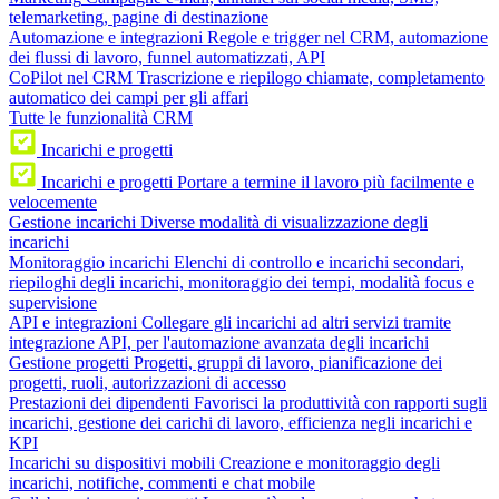
telemarketing, pagine di destinazione
Automazione e integrazioni
Regole e trigger nel CRM, automazione
dei flussi di lavoro, funnel automatizzati, API
CoPilot nel CRM
Trascrizione e riepilogo chiamate, completamento
automatico dei campi per gli affari
Tutte le funzionalità CRM
Incarichi e progetti
Incarichi e progetti
Portare a termine il lavoro più facilmente e
velocemente
Gestione incarichi
Diverse modalità di visualizzazione degli
incarichi
Monitoraggio incarichi
Elenchi di controllo e incarichi secondari,
riepiloghi degli incarichi, monitoraggio dei tempi, modalità focus e
supervisione
API e integrazioni
Collegare gli incarichi ad altri servizi tramite
integrazione API, per l'automazione avanzata degli incarichi
Gestione progetti
Progetti, gruppi di lavoro, pianificazione dei
progetti, ruoli, autorizzazioni di accesso
Prestazioni dei dipendenti
Favorisci la produttività con rapporti sugli
incarichi, gestione dei carichi di lavoro, efficienza negli incarichi e
KPI
Incarichi su dispositivi mobili
Creazione e monitoraggio degli
incarichi, notifiche, commenti e chat mobile