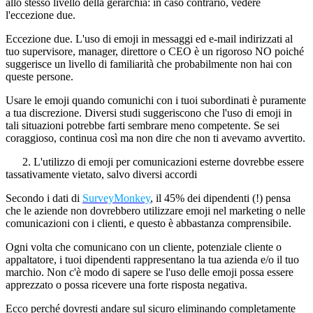
allo stesso livello della gerarchia: in caso contrario, vedere
l'eccezione due.
Eccezione due. L'uso di emoji in messaggi ed e-mail indirizzati al
tuo supervisore, manager, direttore o CEO è un rigoroso NO poiché
suggerisce un livello di familiarità che probabilmente non hai con
queste persone.
Usare le emoji quando comunichi con i tuoi subordinati è puramente
a tua discrezione. Diversi studi suggeriscono che l'uso di emoji in
tali situazioni potrebbe farti sembrare meno competente. Se sei
coraggioso, continua così ma non dire che non ti avevamo avvertito.
2. L'utilizzo di emoji per comunicazioni esterne dovrebbe essere
tassativamente vietato, salvo diversi accordi
Secondo i dati di
SurveyMonkey
, il 45% dei dipendenti (!) pensa
che le aziende non dovrebbero utilizzare emoji nel marketing o nelle
comunicazioni con i clienti, e questo è abbastanza comprensibile.
Ogni volta che comunicano con un cliente, potenziale cliente o
appaltatore, i tuoi dipendenti rappresentano la tua azienda e/o il tuo
marchio. Non c'è modo di sapere se l'uso delle emoji possa essere
apprezzato o possa ricevere una forte risposta negativa.
Ecco perché dovresti andare sul sicuro eliminando completamente