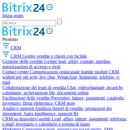
Inizia gratis
Prodotto
CRM
CRM
Gestire vendite e clienti con facilità
Gestione delle vendite
Gestire lead, affari, contatti, pipeline,
autorizzazioni di accesso e ruoli
Contact center
Comunicazioni omnicanale tramite moduli CRM,
widget per siti web, live chat, WhatsApp, Instagram, telefono, e-
mail
Collaborazione del team di vendita
Chat, videochiamate, incarichi,
calendario, archiviazione file, documenti online
Facilitazione delle vendite
Preventivi, fatture, pagamenti, cataloghi,
inventario, firma elettronica, CRM store
Analisi e rapporti
Analizza funnel di vendita, prestazioni dei
dipendenti, Sales Intelligence, rapporti BI
CRM su dispositivi mobili
Lead, affari, fatture, pagamenti, telefonia,
e-mail, inventario e calendario a portata di mano
Marketing
Campagne e-mail, annunci sui social media, SMS,