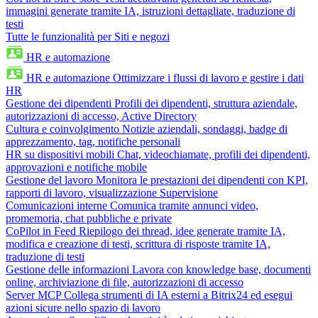
immagini generate tramite IA, istruzioni dettagliate, traduzione di
testi
Tutte le funzionalità per Siti e negozi
HR e automazione
HR e automazione
Ottimizzare i flussi di lavoro e gestire i dati
HR
Gestione dei dipendenti
Profili dei dipendenti, struttura aziendale,
autorizzazioni di accesso, Active Directory
Cultura e coinvolgimento
Notizie aziendali, sondaggi, badge di
apprezzamento, tag, notifiche personali
HR su dispositivi mobili
Chat, videochiamate, profili dei dipendenti,
approvazioni e notifiche mobile
Gestione del lavoro
Monitora le prestazioni dei dipendenti con KPI,
rapporti di lavoro, visualizzazione Supervisione
Comunicazioni interne
Comunica tramite annunci video,
promemoria, chat pubbliche e private
CoPilot in Feed
Riepilogo dei thread, idee generate tramite IA,
modifica e creazione di testi, scrittura di risposte tramite IA,
traduzione di testi
Gestione delle informazioni
Lavora con knowledge base, documenti
online, archiviazione di file, autorizzazioni di accesso
Server MCP
Collega strumenti di IA esterni a Bitrix24 ed esegui
azioni sicure nello spazio di lavoro