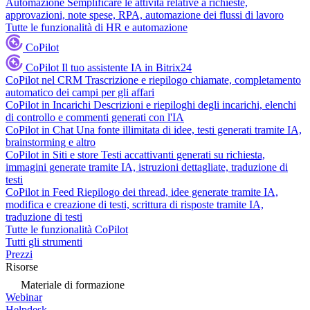
Automazione
Semplificare le attività relative a richieste,
approvazioni, note spese, RPA, automazione dei flussi di lavoro
Tutte le funzionalità di HR e automazione
CoPilot
CoPilot
Il tuo assistente IA in Bitrix24
CoPilot nel CRM
Trascrizione e riepilogo chiamate, completamento
automatico dei campi per gli affari
CoPilot in Incarichi
Descrizioni e riepiloghi degli incarichi, elenchi
di controllo e commenti generati con l'IA
CoPilot in Chat
Una fonte illimitata di idee, testi generati tramite IA,
brainstorming e altro
CoPilot in Siti e store
Testi accattivanti generati su richiesta,
immagini generate tramite IA, istruzioni dettagliate, traduzione di
testi
CoPilot in Feed
Riepilogo dei thread, idee generate tramite IA,
modifica e creazione di testi, scrittura di risposte tramite IA,
traduzione di testi
Tutte le funzionalità CoPilot
Tutti gli strumenti
Prezzi
Risorse
Materiale di formazione
Webinar
Helpdesk