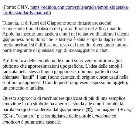
(Fonte: CNN,
https://edition.cnn.com/style/article/emoji-shigetaka-
kurita-standards-manual/
)
Tuttavia, al di fuori del Giappone sono rimaste pressoché
sconosciute fino al rilascio del primo iPhone nel 2007, quando
Apple ha inserito una tastiera emoji nel tentativo di attirare i clienti
giapponesi. Solo dopo che la tastiera è stata scoperta dagli utenti
nordamericani si è diffusa nel resto del mondo, diventando tuttora
parte integrante di qualsiasi app di messaggistica o chat.
A differenza delle emoticon, le emoji sono vere mini-immagini
piuttosto che approssimazioni tipografiche. L'idea delle emoji è
radicata nella stessa lingua giapponese, o in una parte di essa
chiamata "kanji". I kanji sono
caratteri di origine cinese usati nella
scrittura giapponese.
Uno di questi rappresenta spesso un oggetto,
un concetto o un'idea
.
Questo approccio di racchiudere qualcosa di più di una semplice
emozione in un simbolo ha aperto la strada alle emoji. Infatti, la
parola emoji stessa deriva dal giapponese
e
(
絵
, "immagine") +
moji
(
文字
, "carattere"); la somiglianza delle parole
emozione
ed
emoticon
è puramente casuale.