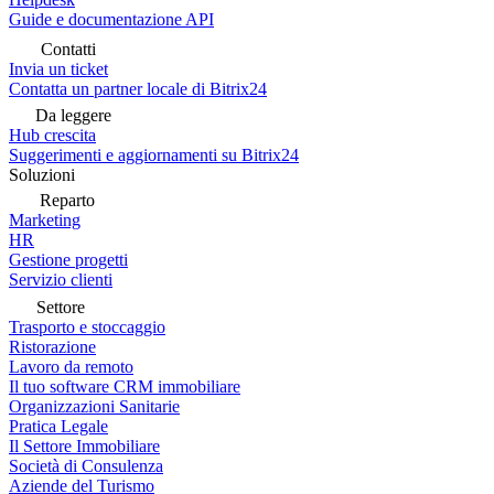
Guide e documentazione API
Contatti
Invia un ticket
Contatta un partner locale di Bitrix24
Da leggere
Hub crescita
Suggerimenti e aggiornamenti su Bitrix24
Soluzioni
Reparto
Marketing
HR
Gestione progetti
Servizio clienti
Settore
Trasporto e stoccaggio
Ristorazione
Lavoro da remoto
Il tuo software CRM immobiliare
Organizzazioni Sanitarie
Pratica Legale
Il Settore Immobiliare
Società di Consulenza
Aziende del Turismo