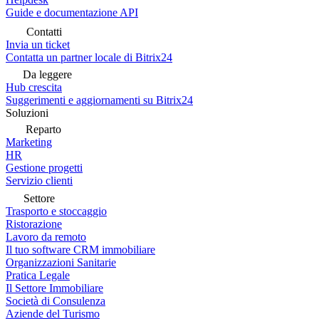
Guide e documentazione API
Contatti
Invia un ticket
Contatta un partner locale di Bitrix24
Da leggere
Hub crescita
Suggerimenti e aggiornamenti su Bitrix24
Soluzioni
Reparto
Marketing
HR
Gestione progetti
Servizio clienti
Settore
Trasporto e stoccaggio
Ristorazione
Lavoro da remoto
Il tuo software CRM immobiliare
Organizzazioni Sanitarie
Pratica Legale
Il Settore Immobiliare
Società di Consulenza
Aziende del Turismo