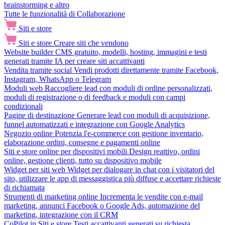
brainstorming e altro
Tutte le funzionalità di Collaborazione
Siti e store
Siti e store
Creare siti che vendono
Website builder
CMS gratuito, modelli, hosting, immagini e testi
generati tramite IA per creare siti accattivanti
Vendita tramite social
Vendi prodotti direttamente tramite Facebook,
Instagram, WhatsApp o Telegram
Moduli web
Raccogliere lead con moduli di ordine personalizzati,
moduli di registrazione o di feedback e moduli con campi
condizionali
Pagine di destinazione
Generare lead con moduli di acquisizione,
funnel automatizzati e integrazione con Google Analytics
Negozio online
Potenzia l'e-commerce con gestione inventario,
elaborazione ordini, consegne e pagamenti online
Siti e store online per dispositivi mobili
Design reattivo, ordini
online, gestione clienti, tutto su dispositivo mobile
Widget per siti web
Widget per dialogare in chat con i visitatori del
sito, utilizzare le app di messaggistica più diffuse e accettare richieste
di richiamata
Strumenti di marketing online
Incrementa le vendite con e-mail
marketing, annunci Facebook o Google Ads, automazione del
marketing, integrazione con il CRM
CoPilot in Siti e store
Testi accattivanti generati su richiesta,