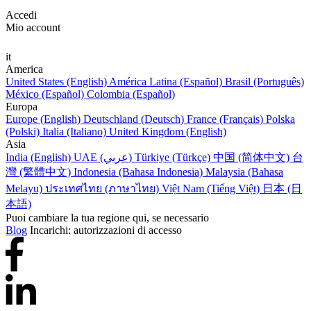
Accedi
Mio account
it
America
United States (English)
América Latina (Español)
Brasil (Português)
México (Español)
Colombia (Español)
Europa
Europe (English)
Deutschland (Deutsch)
France (Français)
Polska
(Polski)
Italia (Italiano)
United Kingdom (English)
Asia
India (English)
UAE (عربي)
Türkiye (Türkçe)
中国 (简体中文)
台
灣 (繁體中文)
Indonesia (Bahasa Indonesia)
Malaysia (Bahasa
Melayu)
ประเทศไทย (ภาษาไทย)
Việt Nam (Tiếng Việt)
日本 (日
本語)
Puoi cambiare la tua regione qui, se necessario
Blog
Incarichi: autorizzazioni di accesso