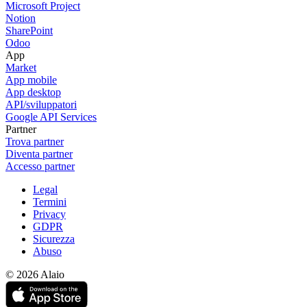
Microsoft Project
Notion
SharePoint
Odoo
App
Market
App mobile
App desktop
API/sviluppatori
Google API Services
Partner
Trova partner
Diventa partner
Accesso partner
Legal
Termini
Privacy
GDPR
Sicurezza
Abuso
© 2026 Alaio