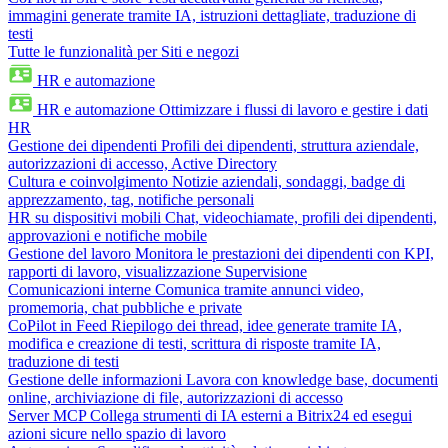
immagini generate tramite IA, istruzioni dettagliate, traduzione di
testi
Tutte le funzionalità per Siti e negozi
HR e automazione
HR e automazione
Ottimizzare i flussi di lavoro e gestire i dati
HR
Gestione dei dipendenti
Profili dei dipendenti, struttura aziendale,
autorizzazioni di accesso, Active Directory
Cultura e coinvolgimento
Notizie aziendali, sondaggi, badge di
apprezzamento, tag, notifiche personali
HR su dispositivi mobili
Chat, videochiamate, profili dei dipendenti,
approvazioni e notifiche mobile
Gestione del lavoro
Monitora le prestazioni dei dipendenti con KPI,
rapporti di lavoro, visualizzazione Supervisione
Comunicazioni interne
Comunica tramite annunci video,
promemoria, chat pubbliche e private
CoPilot in Feed
Riepilogo dei thread, idee generate tramite IA,
modifica e creazione di testi, scrittura di risposte tramite IA,
traduzione di testi
Gestione delle informazioni
Lavora con knowledge base, documenti
online, archiviazione di file, autorizzazioni di accesso
Server MCP
Collega strumenti di IA esterni a Bitrix24 ed esegui
azioni sicure nello spazio di lavoro