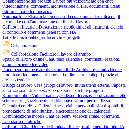
Collaborazione sui progetti
Lavora più velocemente con chat,
videochiamate, commenti, archiviazione di file, documenti, utenti
esterni e modelli di incarico
Automazione
Risparmia tempo con la creazione automatica degli
incarichi e con l'automazione dei flussi di lavoro
CoPilot in Incarichi
Descrizioni e riepiloghi degli incarichi, elenchi
di controllo e commenti generati con l'IA
Tutte le funzionalità per Incarichi e progetti
Collaborazione
Collaborazione
Facilitare il lavoro di gruppo
Spazio di lavoro online
Chat, feed aziendale, commenti, reazioni,
annunci aziendali e video
Documenti online e archiviazione di file
Archiviare, condividere e
modificare facilmente i documenti online con i colleghi grazie al
drive aziendale
Gruppi di lavoro
Crea gruppi di lavoro, invita utenti esterni, imposta
autorizzazioni di accesso e lavora su incarichi e progetti
Riunioni online
Videochiamate, videoconferenze, condivisione dello
schermo, registrazione delle chiamate e sfondi personalizzati
Calendari condivisi
Calendari aziendali e personali, slot disponibili,
prenotazione di sale riunioni, sincronizzazione dei calendari
Comunicazione mobile
Chat del team, videochiamate, commenti,
calendario e notifiche
CoPilot in Chat
Una fonte illimitata di idee, testi generati tramite IA,