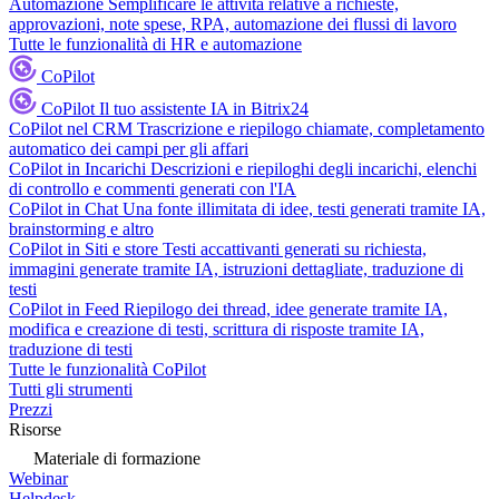
Automazione
Semplificare le attività relative a richieste,
approvazioni, note spese, RPA, automazione dei flussi di lavoro
Tutte le funzionalità di HR e automazione
CoPilot
CoPilot
Il tuo assistente IA in Bitrix24
CoPilot nel CRM
Trascrizione e riepilogo chiamate, completamento
automatico dei campi per gli affari
CoPilot in Incarichi
Descrizioni e riepiloghi degli incarichi, elenchi
di controllo e commenti generati con l'IA
CoPilot in Chat
Una fonte illimitata di idee, testi generati tramite IA,
brainstorming e altro
CoPilot in Siti e store
Testi accattivanti generati su richiesta,
immagini generate tramite IA, istruzioni dettagliate, traduzione di
testi
CoPilot in Feed
Riepilogo dei thread, idee generate tramite IA,
modifica e creazione di testi, scrittura di risposte tramite IA,
traduzione di testi
Tutte le funzionalità CoPilot
Tutti gli strumenti
Prezzi
Risorse
Materiale di formazione
Webinar
Helpdesk