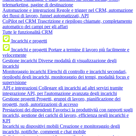
telemarketing, pagine di destinazione
Automazione e integrazioni
Regole e trigger nel CRM, automazione
dei flussi di lavoro, funnel automatizzati, API
CoPilot nel CRM
Trascrizione e riepilogo chiamate, completamento
automatico dei campi per gli affari
Tutte le funzionalità CRM
Incarichi e progetti
Incarichi e progetti
Portare a termine il lavoro più facilmente e
velocemente
Gestione incarichi
Diverse modalità di visualizzazione degli
incarichi
Monitoraggio incarichi
Elenchi di controllo e incarichi secondari,
riepiloghi degli incarichi, monitoraggio dei tempi, modalità focus e
supervisione
API e integrazioni
Collegare gli incarichi ad altri servizi tramite
integrazione API, per l'automazione avanzata degli incarichi
Gestione progetti
Progetti, gruppi di lavoro, pianificazione dei
progetti, ruoli, autorizzazioni di accesso
Prestazioni dei dipendenti
Favorisci la produttività con rapporti sugli
incarichi, gestione dei carichi di lavoro, efficienza negli incarichi e
KPI
Incarichi su dispositivi mobili
Creazione e monitoraggio degli
incarichi, notifiche, commenti e chat mobile