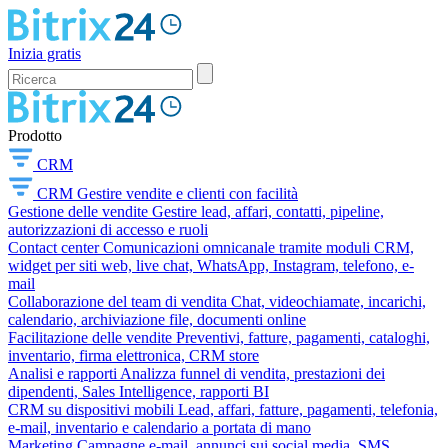
Inizia gratis
Prodotto
CRM
CRM
Gestire vendite e clienti con facilità
Gestione delle vendite
Gestire lead, affari, contatti, pipeline,
autorizzazioni di accesso e ruoli
Contact center
Comunicazioni omnicanale tramite moduli CRM,
widget per siti web, live chat, WhatsApp, Instagram, telefono, e-
mail
Collaborazione del team di vendita
Chat, videochiamate, incarichi,
calendario, archiviazione file, documenti online
Facilitazione delle vendite
Preventivi, fatture, pagamenti, cataloghi,
inventario, firma elettronica, CRM store
Analisi e rapporti
Analizza funnel di vendita, prestazioni dei
dipendenti, Sales Intelligence, rapporti BI
CRM su dispositivi mobili
Lead, affari, fatture, pagamenti, telefonia,
e-mail, inventario e calendario a portata di mano
Marketing
Campagne e-mail, annunci sui social media, SMS,