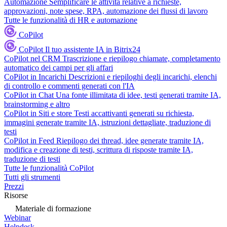
Automazione
Semplificare le attività relative a richieste,
approvazioni, note spese, RPA, automazione dei flussi di lavoro
Tutte le funzionalità di HR e automazione
CoPilot
CoPilot
Il tuo assistente IA in Bitrix24
CoPilot nel CRM
Trascrizione e riepilogo chiamate, completamento
automatico dei campi per gli affari
CoPilot in Incarichi
Descrizioni e riepiloghi degli incarichi, elenchi
di controllo e commenti generati con l'IA
CoPilot in Chat
Una fonte illimitata di idee, testi generati tramite IA,
brainstorming e altro
CoPilot in Siti e store
Testi accattivanti generati su richiesta,
immagini generate tramite IA, istruzioni dettagliate, traduzione di
testi
CoPilot in Feed
Riepilogo dei thread, idee generate tramite IA,
modifica e creazione di testi, scrittura di risposte tramite IA,
traduzione di testi
Tutte le funzionalità CoPilot
Tutti gli strumenti
Prezzi
Risorse
Materiale di formazione
Webinar
Helpdesk