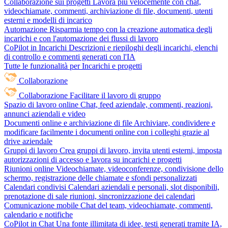
Collaborazione sui progetti
Lavora più velocemente con chat,
videochiamate, commenti, archiviazione di file, documenti, utenti
esterni e modelli di incarico
Automazione
Risparmia tempo con la creazione automatica degli
incarichi e con l'automazione dei flussi di lavoro
CoPilot in Incarichi
Descrizioni e riepiloghi degli incarichi, elenchi
di controllo e commenti generati con l'IA
Tutte le funzionalità per Incarichi e progetti
Collaborazione
Collaborazione
Facilitare il lavoro di gruppo
Spazio di lavoro online
Chat, feed aziendale, commenti, reazioni,
annunci aziendali e video
Documenti online e archiviazione di file
Archiviare, condividere e
modificare facilmente i documenti online con i colleghi grazie al
drive aziendale
Gruppi di lavoro
Crea gruppi di lavoro, invita utenti esterni, imposta
autorizzazioni di accesso e lavora su incarichi e progetti
Riunioni online
Videochiamate, videoconferenze, condivisione dello
schermo, registrazione delle chiamate e sfondi personalizzati
Calendari condivisi
Calendari aziendali e personali, slot disponibili,
prenotazione di sale riunioni, sincronizzazione dei calendari
Comunicazione mobile
Chat del team, videochiamate, commenti,
calendario e notifiche
CoPilot in Chat
Una fonte illimitata di idee, testi generati tramite IA,