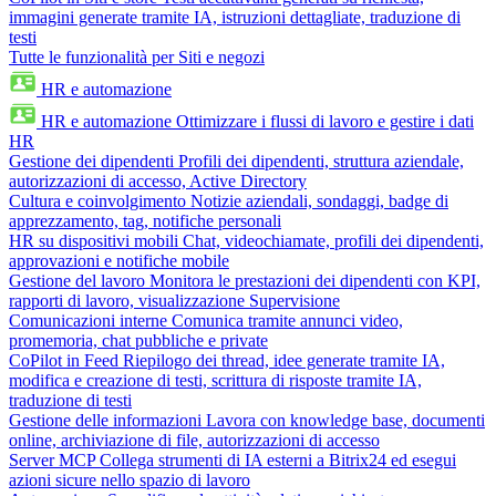
immagini generate tramite IA, istruzioni dettagliate, traduzione di
testi
Tutte le funzionalità per Siti e negozi
HR e automazione
HR e automazione
Ottimizzare i flussi di lavoro e gestire i dati
HR
Gestione dei dipendenti
Profili dei dipendenti, struttura aziendale,
autorizzazioni di accesso, Active Directory
Cultura e coinvolgimento
Notizie aziendali, sondaggi, badge di
apprezzamento, tag, notifiche personali
HR su dispositivi mobili
Chat, videochiamate, profili dei dipendenti,
approvazioni e notifiche mobile
Gestione del lavoro
Monitora le prestazioni dei dipendenti con KPI,
rapporti di lavoro, visualizzazione Supervisione
Comunicazioni interne
Comunica tramite annunci video,
promemoria, chat pubbliche e private
CoPilot in Feed
Riepilogo dei thread, idee generate tramite IA,
modifica e creazione di testi, scrittura di risposte tramite IA,
traduzione di testi
Gestione delle informazioni
Lavora con knowledge base, documenti
online, archiviazione di file, autorizzazioni di accesso
Server MCP
Collega strumenti di IA esterni a Bitrix24 ed esegui
azioni sicure nello spazio di lavoro