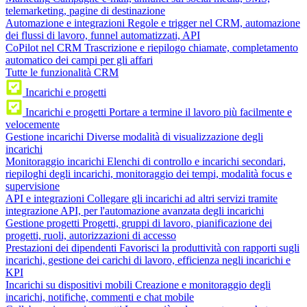
telemarketing, pagine di destinazione
Automazione e integrazioni
Regole e trigger nel CRM, automazione
dei flussi di lavoro, funnel automatizzati, API
CoPilot nel CRM
Trascrizione e riepilogo chiamate, completamento
automatico dei campi per gli affari
Tutte le funzionalità CRM
Incarichi e progetti
Incarichi e progetti
Portare a termine il lavoro più facilmente e
velocemente
Gestione incarichi
Diverse modalità di visualizzazione degli
incarichi
Monitoraggio incarichi
Elenchi di controllo e incarichi secondari,
riepiloghi degli incarichi, monitoraggio dei tempi, modalità focus e
supervisione
API e integrazioni
Collegare gli incarichi ad altri servizi tramite
integrazione API, per l'automazione avanzata degli incarichi
Gestione progetti
Progetti, gruppi di lavoro, pianificazione dei
progetti, ruoli, autorizzazioni di accesso
Prestazioni dei dipendenti
Favorisci la produttività con rapporti sugli
incarichi, gestione dei carichi di lavoro, efficienza negli incarichi e
KPI
Incarichi su dispositivi mobili
Creazione e monitoraggio degli
incarichi, notifiche, commenti e chat mobile