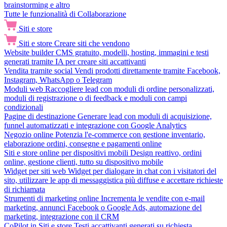
brainstorming e altro
Tutte le funzionalità di Collaborazione
Siti e store
Siti e store
Creare siti che vendono
Website builder
CMS gratuito, modelli, hosting, immagini e testi
generati tramite IA per creare siti accattivanti
Vendita tramite social
Vendi prodotti direttamente tramite Facebook,
Instagram, WhatsApp o Telegram
Moduli web
Raccogliere lead con moduli di ordine personalizzati,
moduli di registrazione o di feedback e moduli con campi
condizionali
Pagine di destinazione
Generare lead con moduli di acquisizione,
funnel automatizzati e integrazione con Google Analytics
Negozio online
Potenzia l'e-commerce con gestione inventario,
elaborazione ordini, consegne e pagamenti online
Siti e store online per dispositivi mobili
Design reattivo, ordini
online, gestione clienti, tutto su dispositivo mobile
Widget per siti web
Widget per dialogare in chat con i visitatori del
sito, utilizzare le app di messaggistica più diffuse e accettare richieste
di richiamata
Strumenti di marketing online
Incrementa le vendite con e-mail
marketing, annunci Facebook o Google Ads, automazione del
marketing, integrazione con il CRM
CoPilot in Siti e store
Testi accattivanti generati su richiesta,