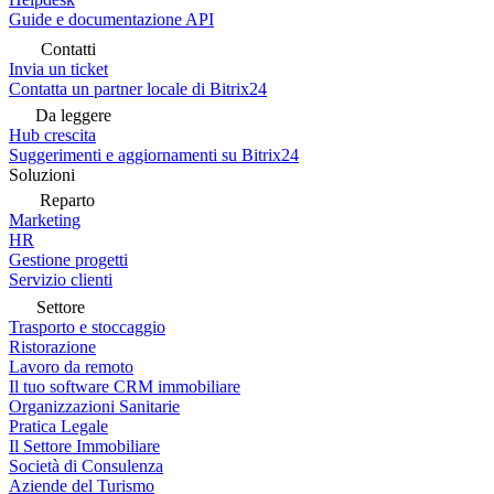
Guide e documentazione API
Contatti
Invia un ticket
Contatta un partner locale di Bitrix24
Da leggere
Hub crescita
Suggerimenti e aggiornamenti su Bitrix24
Soluzioni
Reparto
Marketing
HR
Gestione progetti
Servizio clienti
Settore
Trasporto e stoccaggio
Ristorazione
Lavoro da remoto
Il tuo software CRM immobiliare
Organizzazioni Sanitarie
Pratica Legale
Il Settore Immobiliare
Società di Consulenza
Aziende del Turismo