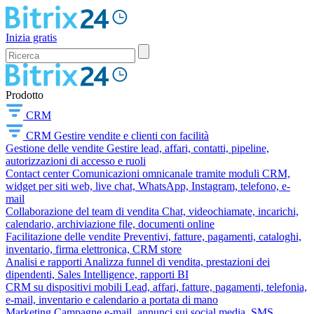
Inizia gratis
Prodotto
CRM
CRM
Gestire vendite e clienti con facilità
Gestione delle vendite
Gestire lead, affari, contatti, pipeline,
autorizzazioni di accesso e ruoli
Contact center
Comunicazioni omnicanale tramite moduli CRM,
widget per siti web, live chat, WhatsApp, Instagram, telefono, e-
mail
Collaborazione del team di vendita
Chat, videochiamate, incarichi,
calendario, archiviazione file, documenti online
Facilitazione delle vendite
Preventivi, fatture, pagamenti, cataloghi,
inventario, firma elettronica, CRM store
Analisi e rapporti
Analizza funnel di vendita, prestazioni dei
dipendenti, Sales Intelligence, rapporti BI
CRM su dispositivi mobili
Lead, affari, fatture, pagamenti, telefonia,
e-mail, inventario e calendario a portata di mano
Marketing
Campagne e-mail, annunci sui social media, SMS,