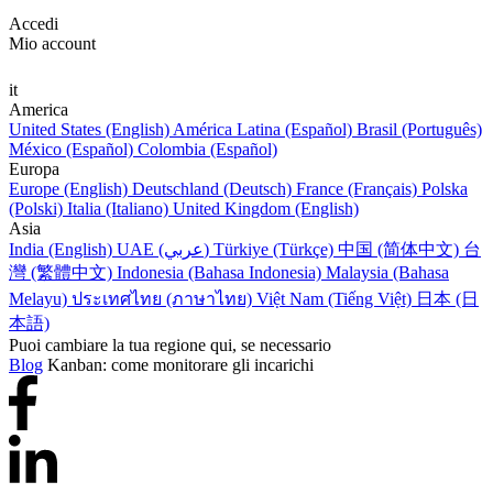
Accedi
Mio account
it
America
United States (English)
América Latina (Español)
Brasil (Português)
México (Español)
Colombia (Español)
Europa
Europe (English)
Deutschland (Deutsch)
France (Français)
Polska
(Polski)
Italia (Italiano)
United Kingdom (English)
Asia
India (English)
UAE (عربي)
Türkiye (Türkçe)
中国 (简体中文)
台
灣 (繁體中文)
Indonesia (Bahasa Indonesia)
Malaysia (Bahasa
Melayu)
ประเทศไทย (ภาษาไทย)
Việt Nam (Tiếng Việt)
日本 (日
本語)
Puoi cambiare la tua regione qui, se necessario
Blog
Kanban: come monitorare gli incarichi