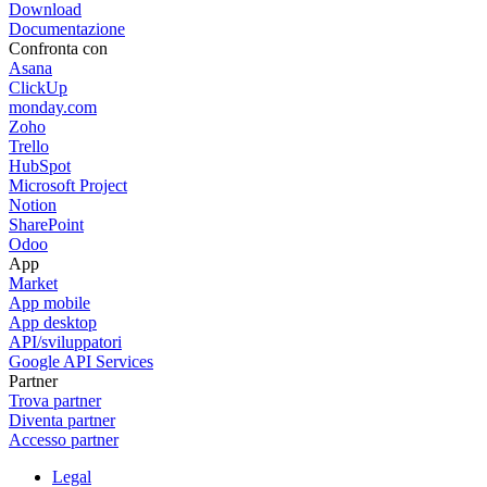
Download
Documentazione
Confronta con
Asana
ClickUp
monday.com
Zoho
Trello
HubSpot
Microsoft Project
Notion
SharePoint
Odoo
App
Market
App mobile
App desktop
API/sviluppatori
Google API Services
Partner
Trova partner
Diventa partner
Accesso partner
Legal