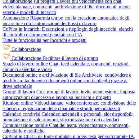
Collaborazione sui progetti
Lavora più velocemente con chat,
videochiamate, commenti, archiviazione di file, documenti, utenti
esterni e modelli di incarico
Automazione
Risparmia tempo con la creazione automatica degli
incarichi e con l'automazione dei flussi di lavoro
CoPilot in Incarichi
Descrizioni e riepiloghi degli incarichi, elenchi
di controllo e commenti generati con l'IA
Tutte le funzionalità per Incarichi e progetti
Collaborazione
Collaborazione
Facilitare il lavoro di gruppo
Spazio di lavoro online
Chat, feed aziendale, commenti, reazioni,
annunci aziendali e video
Documenti online e archiviazione di file
Archiviare, condividere e
modificare facilmente i documenti online con i colleghi grazie al
drive aziendale
Gruppi di lavoro
Crea gruppi di lavoro, invita utenti esterni, imposta
autorizzazioni di accesso e lavora su incarichi e progetti
Riunioni online
Videochiamate, videoconferenze, condivisione dello
schermo, registrazione delle chiamate e sfondi personalizzati
Calendari condivisi
Calendari aziendali e personali, slot disponibili,
prenotazione di sale riunioni, sincronizzazione dei calendari
Comunicazione mobile
Chat del team, videochiamate, commenti,
calendario e notifiche
CoPilot in Chat
Una fonte illimitata di idee, testi generati tramite IA,