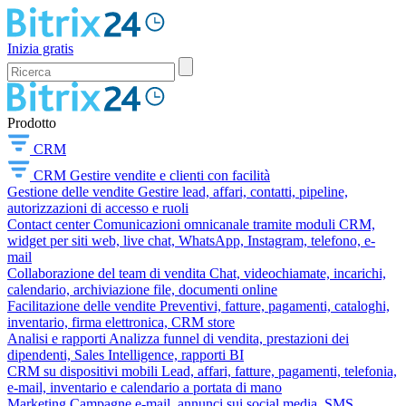
Inizia gratis
Prodotto
CRM
CRM
Gestire vendite e clienti con facilità
Gestione delle vendite
Gestire lead, affari, contatti, pipeline,
autorizzazioni di accesso e ruoli
Contact center
Comunicazioni omnicanale tramite moduli CRM,
widget per siti web, live chat, WhatsApp, Instagram, telefono, e-
mail
Collaborazione del team di vendita
Chat, videochiamate, incarichi,
calendario, archiviazione file, documenti online
Facilitazione delle vendite
Preventivi, fatture, pagamenti, cataloghi,
inventario, firma elettronica, CRM store
Analisi e rapporti
Analizza funnel di vendita, prestazioni dei
dipendenti, Sales Intelligence, rapporti BI
CRM su dispositivi mobili
Lead, affari, fatture, pagamenti, telefonia,
e-mail, inventario e calendario a portata di mano
Marketing
Campagne e-mail, annunci sui social media, SMS,