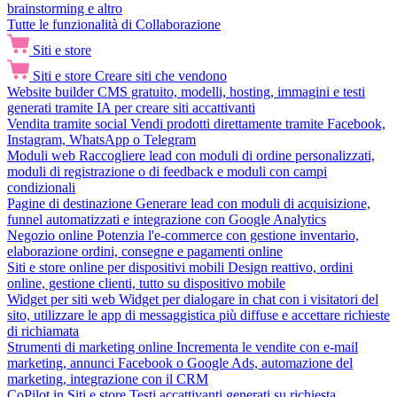
brainstorming e altro
Tutte le funzionalità di Collaborazione
Siti e store
Siti e store
Creare siti che vendono
Website builder
CMS gratuito, modelli, hosting, immagini e testi
generati tramite IA per creare siti accattivanti
Vendita tramite social
Vendi prodotti direttamente tramite Facebook,
Instagram, WhatsApp o Telegram
Moduli web
Raccogliere lead con moduli di ordine personalizzati,
moduli di registrazione o di feedback e moduli con campi
condizionali
Pagine di destinazione
Generare lead con moduli di acquisizione,
funnel automatizzati e integrazione con Google Analytics
Negozio online
Potenzia l'e-commerce con gestione inventario,
elaborazione ordini, consegne e pagamenti online
Siti e store online per dispositivi mobili
Design reattivo, ordini
online, gestione clienti, tutto su dispositivo mobile
Widget per siti web
Widget per dialogare in chat con i visitatori del
sito, utilizzare le app di messaggistica più diffuse e accettare richieste
di richiamata
Strumenti di marketing online
Incrementa le vendite con e-mail
marketing, annunci Facebook o Google Ads, automazione del
marketing, integrazione con il CRM
CoPilot in Siti e store
Testi accattivanti generati su richiesta,