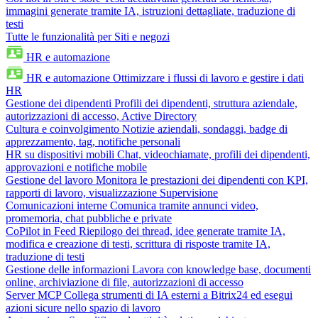
immagini generate tramite IA, istruzioni dettagliate, traduzione di
testi
Tutte le funzionalità per Siti e negozi
HR e automazione
HR e automazione
Ottimizzare i flussi di lavoro e gestire i dati
HR
Gestione dei dipendenti
Profili dei dipendenti, struttura aziendale,
autorizzazioni di accesso, Active Directory
Cultura e coinvolgimento
Notizie aziendali, sondaggi, badge di
apprezzamento, tag, notifiche personali
HR su dispositivi mobili
Chat, videochiamate, profili dei dipendenti,
approvazioni e notifiche mobile
Gestione del lavoro
Monitora le prestazioni dei dipendenti con KPI,
rapporti di lavoro, visualizzazione Supervisione
Comunicazioni interne
Comunica tramite annunci video,
promemoria, chat pubbliche e private
CoPilot in Feed
Riepilogo dei thread, idee generate tramite IA,
modifica e creazione di testi, scrittura di risposte tramite IA,
traduzione di testi
Gestione delle informazioni
Lavora con knowledge base, documenti
online, archiviazione di file, autorizzazioni di accesso
Server MCP
Collega strumenti di IA esterni a Bitrix24 ed esegui
azioni sicure nello spazio di lavoro