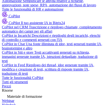
Automazione
Semplificare le attività relative a richieste,
approvazioni, note spese, RPA, automazione dei flussi di lavoro
Tutte le funzionalità di HR e automazione
CoPilot
CoPilot
Il tuo assistente IA in Bitrix24
CoPilot nel CRM
Trascrizione e riepilogo chiamate, completamento
automatico dei campi per gli affari
CoPilot in Incarichi
Descrizioni e riepiloghi degli incarichi, elenchi
di controllo e commenti generati con l'IA
CoPilot in Chat
Una fonte illimitata di idee, testi generati tramite IA,
brainstorming e altro
CoPilot in Siti e store
Testi accattivanti generati su richiesta,
immagini generate tramite IA, istruzioni dettagliate, traduzione di
testi
CoPilot in Feed
Riepilogo dei thread, idee generate tramite IA,
modifica e creazione di testi, scrittura di risposte tramite IA,
traduzione di testi
Tutte le funzionalità CoPilot
Tutti gli strumenti
Prezzi
Risorse
Materiale di formazione
Webinar
Helpdesk