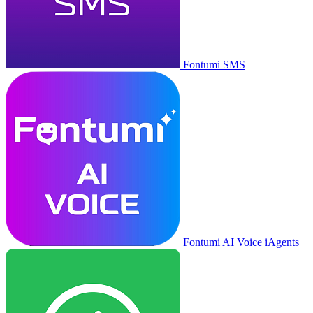
Fontumi SMS
Fontumi AI Voice iAgents