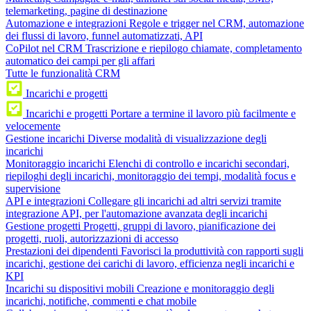
telemarketing, pagine di destinazione
Automazione e integrazioni
Regole e trigger nel CRM, automazione
dei flussi di lavoro, funnel automatizzati, API
CoPilot nel CRM
Trascrizione e riepilogo chiamate, completamento
automatico dei campi per gli affari
Tutte le funzionalità CRM
Incarichi e progetti
Incarichi e progetti
Portare a termine il lavoro più facilmente e
velocemente
Gestione incarichi
Diverse modalità di visualizzazione degli
incarichi
Monitoraggio incarichi
Elenchi di controllo e incarichi secondari,
riepiloghi degli incarichi, monitoraggio dei tempi, modalità focus e
supervisione
API e integrazioni
Collegare gli incarichi ad altri servizi tramite
integrazione API, per l'automazione avanzata degli incarichi
Gestione progetti
Progetti, gruppi di lavoro, pianificazione dei
progetti, ruoli, autorizzazioni di accesso
Prestazioni dei dipendenti
Favorisci la produttività con rapporti sugli
incarichi, gestione dei carichi di lavoro, efficienza negli incarichi e
KPI
Incarichi su dispositivi mobili
Creazione e monitoraggio degli
incarichi, notifiche, commenti e chat mobile