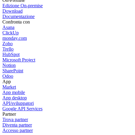
On-Premise
Edizione On-premise
Download
Documentazione
Confronta con
Asana
ClickUp
monday.com
Zoho
Trello
HubSpot
Microsoft Project
Notion
SharePoint
Odoo
App
Market
App mobile
App desktop
API/sviluppatori
Google API Services
Partner
Trova partner
Diventa partner
Accesso partner