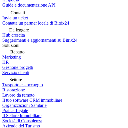
Guide e documentazione API
Contatti
Invia un ticket
Contatta un partner locale di Bitrix24
Da leggere
Hub crescita
Suggerimenti e aggiornamenti su Bitrix24
Soluzioni
Reparto
Marketing
HR
Gestione progetti
Servizio clienti
Settore
Trasporto e stoccaggio
Ristorazione
Lavoro da remoto
Il tuo software CRM immobiliare
Organizzazioni Sanitarie
Pratica Legale
Il Settore Immobiliare
Società di Consulenza
Aziende del Turismo