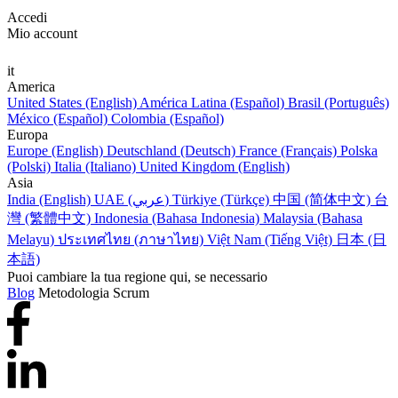
Accedi
Mio account
it
America
United States (English)
América Latina (Español)
Brasil (Português)
México (Español)
Colombia (Español)
Europa
Europe (English)
Deutschland (Deutsch)
France (Français)
Polska
(Polski)
Italia (Italiano)
United Kingdom (English)
Asia
India (English)
UAE (عربي)
Türkiye (Türkçe)
中国 (简体中文)
台
灣 (繁體中文)
Indonesia (Bahasa Indonesia)
Malaysia (Bahasa
Melayu)
ประเทศไทย (ภาษาไทย)
Việt Nam (Tiếng Việt)
日本 (日
本語)
Puoi cambiare la tua regione qui, se necessario
Blog
Metodologia Scrum