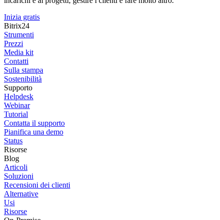
incarichi e ai progetti, gestire i clienti e fare molto altro.
Inizia gratis
Bitrix24
Strumenti
Prezzi
Media kit
Contatti
Sulla stampa
Sostenibilità
Supporto
Helpdesk
Webinar
Tutorial
Contatta il supporto
Pianifica una demo
Status
Risorse
Blog
Articoli
Soluzioni
Recensioni dei clienti
Alternative
Usi
Risorse