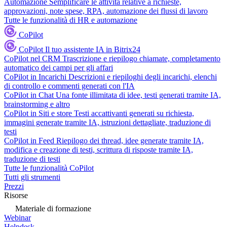
Automazione
Semplificare le attività relative a richieste,
approvazioni, note spese, RPA, automazione dei flussi di lavoro
Tutte le funzionalità di HR e automazione
CoPilot
CoPilot
Il tuo assistente IA in Bitrix24
CoPilot nel CRM
Trascrizione e riepilogo chiamate, completamento
automatico dei campi per gli affari
CoPilot in Incarichi
Descrizioni e riepiloghi degli incarichi, elenchi
di controllo e commenti generati con l'IA
CoPilot in Chat
Una fonte illimitata di idee, testi generati tramite IA,
brainstorming e altro
CoPilot in Siti e store
Testi accattivanti generati su richiesta,
immagini generate tramite IA, istruzioni dettagliate, traduzione di
testi
CoPilot in Feed
Riepilogo dei thread, idee generate tramite IA,
modifica e creazione di testi, scrittura di risposte tramite IA,
traduzione di testi
Tutte le funzionalità CoPilot
Tutti gli strumenti
Prezzi
Risorse
Materiale di formazione
Webinar
Helpdesk