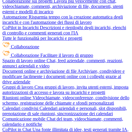
Collaborazione sui progetti
Lavora più velocemente con chat,
videochiamate, commenti, archiviazione di file, documenti, utenti
esterni e modelli di incarico
Automazione
Risparmia tempo con la creazione automatica degli
incarichi e con l'automazione dei flussi di lavoro
CoPilot in Incarichi
Descrizioni e riepiloghi degli incarichi, elenchi
di controllo e commenti generati con l'IA
Tutte le funzionalità per Incarichi e progetti
Collaborazione
Collaborazione
Facilitare il lavoro di gruppo
Spazio di lavoro online
Chat, feed aziendale, commenti, reazioni,
annunci aziendali e video
Documenti online e archiviazione di file
Archiviare, condividere e
modificare facilmente i documenti online con i colleghi grazie al
drive aziendale
Gruppi di lavoro
Crea gruppi di lavoro, invita utenti esterni, imposta
autorizzazioni di accesso e lavora su incarichi e progetti
Riunioni online
Videochiamate, videoconferenze, condivisione dello
schermo, registrazione delle chiamate e sfondi personalizzati
Calendari condivisi
Calendari aziendali e personali, slot disponibili,
prenotazione di sale riunioni, sincronizzazione dei calendari
Comunicazione mobile
Chat del team, videochiamate, commenti,
calendario e notifiche
CoPilot in Chat
Una fonte illimitata di idee, testi generati tramite IA,