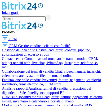
Inizia gratis
Prodotto
CRM
CRM
Gestire vendite e clienti con facilità
Gestione delle vendite
Gestire lead, affari, contatti, pipeline,
autorizzazioni di accesso e ruoli
Contact center
Comunicazioni omnicanale tramite moduli CRM,
widget per siti web, live chat, WhatsApp, Instagram, telefono, e-
mail
Collaborazione del team di vendita
Chat, videochiamate, incarichi,
calendario, archiviazione file, documenti online
Facilitazione delle vendite
Preventivi, fatture, pagamenti, cataloghi,
inventario, firma elettronica, CRM store
Analisi e rapporti
Analizza funnel di vendita, prestazioni dei
dipendenti, Sales Intelligence, rapporti BI
CRM su dispositivi mobili
Lead, affari, fatture, pagamenti, telefonia,
e-mail, inventario e calendario a portata di mano
Marketing
Campagne e-mail, annunci sui social media, SMS,