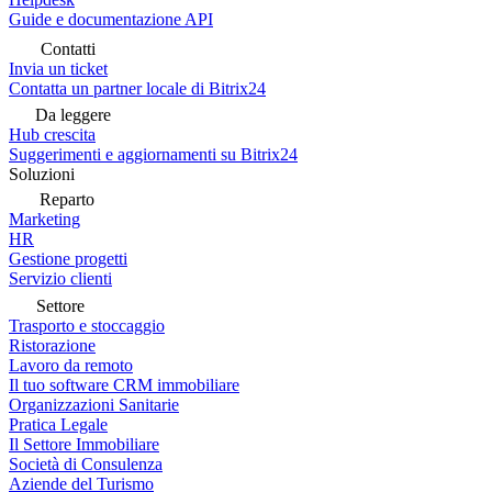
Guide e documentazione API
Contatti
Invia un ticket
Contatta un partner locale di Bitrix24
Da leggere
Hub crescita
Suggerimenti e aggiornamenti su Bitrix24
Soluzioni
Reparto
Marketing
HR
Gestione progetti
Servizio clienti
Settore
Trasporto e stoccaggio
Ristorazione
Lavoro da remoto
Il tuo software CRM immobiliare
Organizzazioni Sanitarie
Pratica Legale
Il Settore Immobiliare
Società di Consulenza
Aziende del Turismo