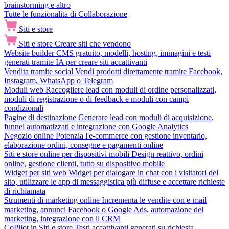
brainstorming e altro
Tutte le funzionalità di Collaborazione
Siti e store
Siti e store
Creare siti che vendono
Website builder
CMS gratuito, modelli, hosting, immagini e testi
generati tramite IA per creare siti accattivanti
Vendita tramite social
Vendi prodotti direttamente tramite Facebook,
Instagram, WhatsApp o Telegram
Moduli web
Raccogliere lead con moduli di ordine personalizzati,
moduli di registrazione o di feedback e moduli con campi
condizionali
Pagine di destinazione
Generare lead con moduli di acquisizione,
funnel automatizzati e integrazione con Google Analytics
Negozio online
Potenzia l'e-commerce con gestione inventario,
elaborazione ordini, consegne e pagamenti online
Siti e store online per dispositivi mobili
Design reattivo, ordini
online, gestione clienti, tutto su dispositivo mobile
Widget per siti web
Widget per dialogare in chat con i visitatori del
sito, utilizzare le app di messaggistica più diffuse e accettare richieste
di richiamata
Strumenti di marketing online
Incrementa le vendite con e-mail
marketing, annunci Facebook o Google Ads, automazione del
marketing, integrazione con il CRM
CoPilot in Siti e store
Testi accattivanti generati su richiesta,