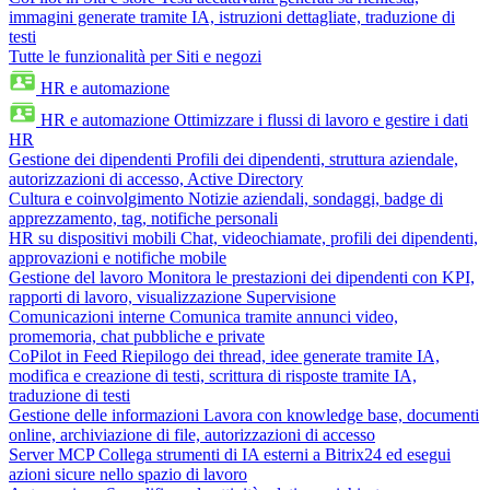
immagini generate tramite IA, istruzioni dettagliate, traduzione di
testi
Tutte le funzionalità per Siti e negozi
HR e automazione
HR e automazione
Ottimizzare i flussi di lavoro e gestire i dati
HR
Gestione dei dipendenti
Profili dei dipendenti, struttura aziendale,
autorizzazioni di accesso, Active Directory
Cultura e coinvolgimento
Notizie aziendali, sondaggi, badge di
apprezzamento, tag, notifiche personali
HR su dispositivi mobili
Chat, videochiamate, profili dei dipendenti,
approvazioni e notifiche mobile
Gestione del lavoro
Monitora le prestazioni dei dipendenti con KPI,
rapporti di lavoro, visualizzazione Supervisione
Comunicazioni interne
Comunica tramite annunci video,
promemoria, chat pubbliche e private
CoPilot in Feed
Riepilogo dei thread, idee generate tramite IA,
modifica e creazione di testi, scrittura di risposte tramite IA,
traduzione di testi
Gestione delle informazioni
Lavora con knowledge base, documenti
online, archiviazione di file, autorizzazioni di accesso
Server MCP
Collega strumenti di IA esterni a Bitrix24 ed esegui
azioni sicure nello spazio di lavoro