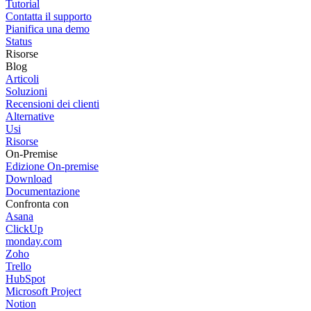
Tutorial
Contatta il supporto
Pianifica una demo
Status
Risorse
Blog
Articoli
Soluzioni
Recensioni dei clienti
Alternative
Usi
Risorse
On-Premise
Edizione On-premise
Download
Documentazione
Confronta con
Asana
ClickUp
monday.com
Zoho
Trello
HubSpot
Microsoft Project
Notion