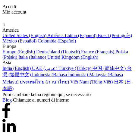
Accedi
Mio account
it
America
United States (English)
América Latina (Español)
Brasil (Português)
México (Español)
Colombia (Español)
Europa
Europe (English)
Deutschland (Deutsch)
France (Français)
Polska
(Polski)
Italia (Italiano)
United Kingdom (English)
Asia
India (English)
UAE (عربي)
Türkiye (Türkçe)
中国 (简体中文)
台
灣 (繁體中文)
Indonesia (Bahasa Indonesia)
Malaysia (Bahasa
Melayu)
ประเทศไทย (ภาษาไทย)
Việt Nam (Tiếng Việt)
日本 (日
本語)
Puoi cambiare la tua regione qui, se necessario
Blog
Chiamate ai numeri di interno