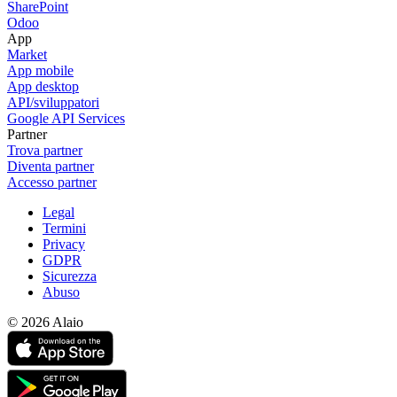
SharePoint
Odoo
App
Market
App mobile
App desktop
API/sviluppatori
Google API Services
Partner
Trova partner
Diventa partner
Accesso partner
Legal
Termini
Privacy
GDPR
Sicurezza
Abuso
© 2026 Alaio