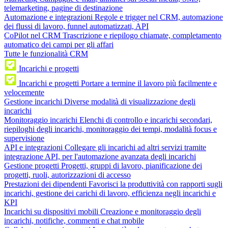
telemarketing, pagine di destinazione
Automazione e integrazioni
Regole e trigger nel CRM, automazione
dei flussi di lavoro, funnel automatizzati, API
CoPilot nel CRM
Trascrizione e riepilogo chiamate, completamento
automatico dei campi per gli affari
Tutte le funzionalità CRM
Incarichi e progetti
Incarichi e progetti
Portare a termine il lavoro più facilmente e
velocemente
Gestione incarichi
Diverse modalità di visualizzazione degli
incarichi
Monitoraggio incarichi
Elenchi di controllo e incarichi secondari,
riepiloghi degli incarichi, monitoraggio dei tempi, modalità focus e
supervisione
API e integrazioni
Collegare gli incarichi ad altri servizi tramite
integrazione API, per l'automazione avanzata degli incarichi
Gestione progetti
Progetti, gruppi di lavoro, pianificazione dei
progetti, ruoli, autorizzazioni di accesso
Prestazioni dei dipendenti
Favorisci la produttività con rapporti sugli
incarichi, gestione dei carichi di lavoro, efficienza negli incarichi e
KPI
Incarichi su dispositivi mobili
Creazione e monitoraggio degli
incarichi, notifiche, commenti e chat mobile