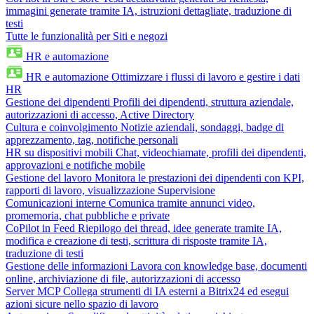
immagini generate tramite IA, istruzioni dettagliate, traduzione di
testi
Tutte le funzionalità per Siti e negozi
HR e automazione
HR e automazione
Ottimizzare i flussi di lavoro e gestire i dati
HR
Gestione dei dipendenti
Profili dei dipendenti, struttura aziendale,
autorizzazioni di accesso, Active Directory
Cultura e coinvolgimento
Notizie aziendali, sondaggi, badge di
apprezzamento, tag, notifiche personali
HR su dispositivi mobili
Chat, videochiamate, profili dei dipendenti,
approvazioni e notifiche mobile
Gestione del lavoro
Monitora le prestazioni dei dipendenti con KPI,
rapporti di lavoro, visualizzazione Supervisione
Comunicazioni interne
Comunica tramite annunci video,
promemoria, chat pubbliche e private
CoPilot in Feed
Riepilogo dei thread, idee generate tramite IA,
modifica e creazione di testi, scrittura di risposte tramite IA,
traduzione di testi
Gestione delle informazioni
Lavora con knowledge base, documenti
online, archiviazione di file, autorizzazioni di accesso
Server MCP
Collega strumenti di IA esterni a Bitrix24 ed esegui
azioni sicure nello spazio di lavoro