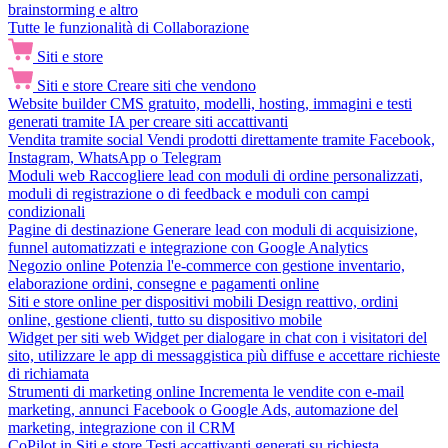
brainstorming e altro
Tutte le funzionalità di Collaborazione
Siti e store
Siti e store
Creare siti che vendono
Website builder
CMS gratuito, modelli, hosting, immagini e testi
generati tramite IA per creare siti accattivanti
Vendita tramite social
Vendi prodotti direttamente tramite Facebook,
Instagram, WhatsApp o Telegram
Moduli web
Raccogliere lead con moduli di ordine personalizzati,
moduli di registrazione o di feedback e moduli con campi
condizionali
Pagine di destinazione
Generare lead con moduli di acquisizione,
funnel automatizzati e integrazione con Google Analytics
Negozio online
Potenzia l'e-commerce con gestione inventario,
elaborazione ordini, consegne e pagamenti online
Siti e store online per dispositivi mobili
Design reattivo, ordini
online, gestione clienti, tutto su dispositivo mobile
Widget per siti web
Widget per dialogare in chat con i visitatori del
sito, utilizzare le app di messaggistica più diffuse e accettare richieste
di richiamata
Strumenti di marketing online
Incrementa le vendite con e-mail
marketing, annunci Facebook o Google Ads, automazione del
marketing, integrazione con il CRM
CoPilot in Siti e store
Testi accattivanti generati su richiesta,