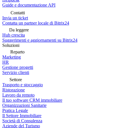
Guide e documentazione API
Contatti
Invia un ticket
Contatta un partner locale di Bitrix24
Da leggere
Hub crescita
Suggerimenti e aggiornamenti su Bitrix24
Soluzioni
Reparto
Marketing
HR
Gestione progetti
Servizio clienti
Settore
Trasporto e stoccaggio
Ristorazione
Lavoro da remoto
Il tuo software CRM immobiliare
Organizzazioni Sanitarie
Pratica Legale
Il Settore Immobiliare
Società di Consulenza
Aziende del Turismo