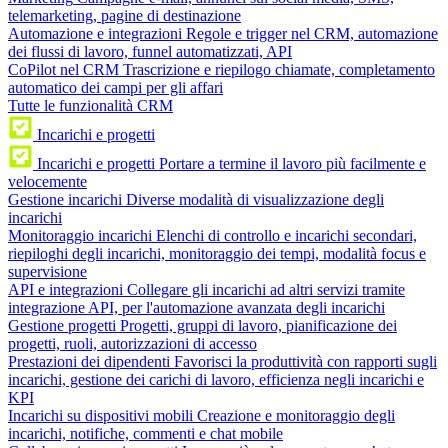
telemarketing, pagine di destinazione
Automazione e integrazioni
Regole e trigger nel CRM, automazione
dei flussi di lavoro, funnel automatizzati, API
CoPilot nel CRM
Trascrizione e riepilogo chiamate, completamento
automatico dei campi per gli affari
Tutte le funzionalità CRM
Incarichi e progetti
Incarichi e progetti
Portare a termine il lavoro più facilmente e
velocemente
Gestione incarichi
Diverse modalità di visualizzazione degli
incarichi
Monitoraggio incarichi
Elenchi di controllo e incarichi secondari,
riepiloghi degli incarichi, monitoraggio dei tempi, modalità focus e
supervisione
API e integrazioni
Collegare gli incarichi ad altri servizi tramite
integrazione API, per l'automazione avanzata degli incarichi
Gestione progetti
Progetti, gruppi di lavoro, pianificazione dei
progetti, ruoli, autorizzazioni di accesso
Prestazioni dei dipendenti
Favorisci la produttività con rapporti sugli
incarichi, gestione dei carichi di lavoro, efficienza negli incarichi e
KPI
Incarichi su dispositivi mobili
Creazione e monitoraggio degli
incarichi, notifiche, commenti e chat mobile