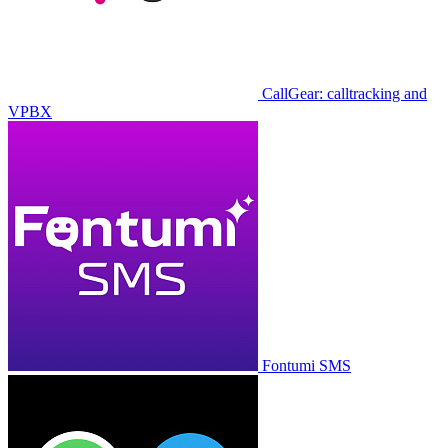
CallGear: calltracking and
VPBX
Fontumi SMS