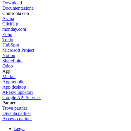
Download
Documentazione
Confronta con
Asana
ClickUp
monday.com
Zoho
Trello
HubSpot
Microsoft Project
Notion
SharePoint
Odoo
App
Market
App mobile
App desktop
API/sviluppatori
Google API Services
Partner
Trova partner
Diventa partner
Accesso partner
Legal