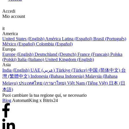
Accedi
Mio account
it
America
United States (English)
América Latina (Español)
Brasil (Português)
México (Español)
Colombia (Español)
Europa
Europe (English)
Deutschland (Deutsch)
France (Français)
Polska
(Polski)
Italia (Italiano)
United Kingdom (English)
Asia
India (English)
UAE (عربي)
Türkiye (Türkçe)
中国 (简体中文)
台
灣 (繁體中文)
Indonesia (Bahasa Indonesia)
Malaysia (Bahasa
Melayu)
ประเทศไทย (ภาษาไทย)
Việt Nam (Tiếng Việt)
日本 (日
本語)
Puoi cambiare la tua regione qui, se necessario
Blog
AutomatiKing x Bitrix24