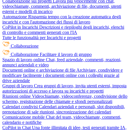
Collaborazione sui progetti
Lavora più velocemente con chat,
videochiamate, commenti, archiviazione di file, documenti, utenti
esterni e modelli di incarico
Automazione
Risparmia tempo con la creazione automatica degli
incarichi e con l'automazione dei flussi di lavoro
CoPilot in Incarichi
Descrizioni e riepiloghi degli incarichi, elenchi
di controllo e commenti generati con l'IA
Tutte le funzionalità per Incarichi e progetti
Collaborazione
Collaborazione
Facilitare il lavoro di gruppo
Spazio di lavoro online
Chat, feed aziendale, commenti, reazioni,
annunci aziendali e video
Documenti online e archiviazione di file
Archiviare, condividere e
modificare facilmente i documenti online con i colleghi grazie al
drive aziendale
Gruppi di lavoro
Crea gruppi di lavoro, invita utenti esterni, imposta
autorizzazioni di accesso e lavora su incarichi e progetti
Riunioni online
Videochiamate, videoconferenze, condivisione dello
schermo, registrazione delle chiamate e sfondi personalizzati
Calendari condivisi
Calendari aziendali e personali, slot disponibili,
prenotazione di sale riunioni, sincronizzazione dei calendari
Comunicazione mobile
Chat del team, videochiamate, commenti,
calendario e notifiche
CoPilot in Chat
Una fonte illimitata di idee, testi generati tramite IA,