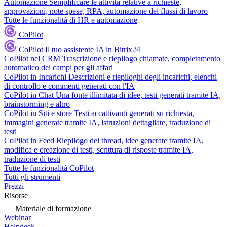
Automazione
Semplificare le attività relative a richieste,
approvazioni, note spese, RPA, automazione dei flussi di lavoro
Tutte le funzionalità di HR e automazione
CoPilot
CoPilot
Il tuo assistente IA in Bitrix24
CoPilot nel CRM
Trascrizione e riepilogo chiamate, completamento
automatico dei campi per gli affari
CoPilot in Incarichi
Descrizioni e riepiloghi degli incarichi, elenchi
di controllo e commenti generati con l'IA
CoPilot in Chat
Una fonte illimitata di idee, testi generati tramite IA,
brainstorming e altro
CoPilot in Siti e store
Testi accattivanti generati su richiesta,
immagini generate tramite IA, istruzioni dettagliate, traduzione di
testi
CoPilot in Feed
Riepilogo dei thread, idee generate tramite IA,
modifica e creazione di testi, scrittura di risposte tramite IA,
traduzione di testi
Tutte le funzionalità CoPilot
Tutti gli strumenti
Prezzi
Risorse
Materiale di formazione
Webinar
Helpdesk