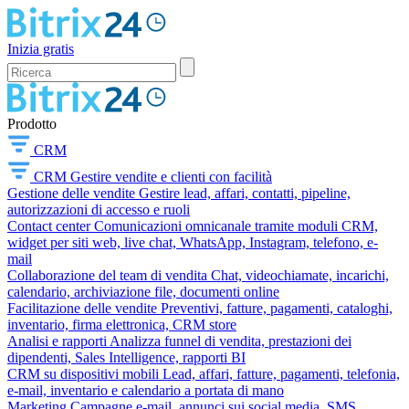
Inizia gratis
Prodotto
CRM
CRM
Gestire vendite e clienti con facilità
Gestione delle vendite
Gestire lead, affari, contatti, pipeline,
autorizzazioni di accesso e ruoli
Contact center
Comunicazioni omnicanale tramite moduli CRM,
widget per siti web, live chat, WhatsApp, Instagram, telefono, e-
mail
Collaborazione del team di vendita
Chat, videochiamate, incarichi,
calendario, archiviazione file, documenti online
Facilitazione delle vendite
Preventivi, fatture, pagamenti, cataloghi,
inventario, firma elettronica, CRM store
Analisi e rapporti
Analizza funnel di vendita, prestazioni dei
dipendenti, Sales Intelligence, rapporti BI
CRM su dispositivi mobili
Lead, affari, fatture, pagamenti, telefonia,
e-mail, inventario e calendario a portata di mano
Marketing
Campagne e-mail, annunci sui social media, SMS,