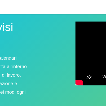
isi
calendari
ità all'interno
 di lavoro.
cazione e
dei modi ogni