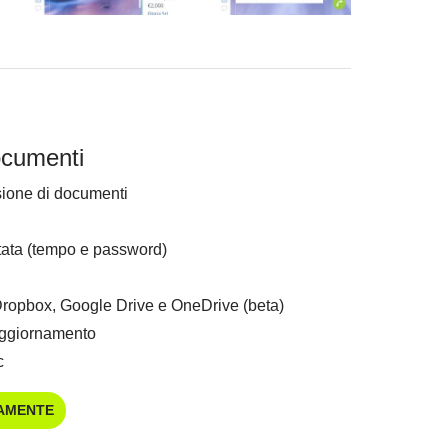
ocumenti
sione di documenti
tata (tempo e password)
Dropbox, Google Drive e OneDrive (beta)
aggiornamento
c
TAMENTE