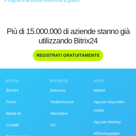
Programma posta elettronica gratis
Più di 15.000.000 di aziende stanno già
utilizzando Bitrix24
REGISTRATI GRATUITAMENTE
BITRIX
RISORSE
APPS
Bitrix24
Soluzioni
Market
Prezzi
Testimonianze
App per dispositivi
mobili
Media kit
Alternative
App per desktop
Contatti
Usi
API/sviluppatori