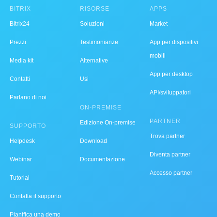
BITRIX
RISORSE
APPS
Bitrix24
Soluzioni
Market
Prezzi
Testimonianze
App per dispositivi
mobili
Media kit
Alternative
App per desktop
Contatti
Usi
API/sviluppatori
Parlano di noi
ON-PREMISE
PARTNER
Edizione On-premise
SUPPORTO
Trova partner
Helpdesk
Download
Diventa partner
Webinar
Documentazione
Accesso partner
Tutorial
Contatta il supporto
Pianifica una demo