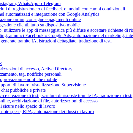
 Instagram, WhatsApp o Telegram
duli di registrazione o di feedback e moduli con campi condizionali
nel automatizzati e integrazione con Google Analytics
razione ordini, consegne e pagamenti online
gestione clienti, tutto su dispositivo mobile
o, utilizzare le app di messaggistica più diffuse e accettare richieste di r
eting, annunci Facebook o Google Ads, automazione del marketing, in
generate tramite IA, istruzioni dettagliate, traduzione di testi
HR
torizzazioni di accesso, Active Directory
zamento, tag, notifiche personali
approvazioni e notifiche mobile
apporti di lavoro, visualizzazione Supervisione
chat pubbliche e private
 e creazione di testi, scrittura di risposte tramite IA, traduzione di testi
ne, archiviazione di file, autorizzazioni di accesso
i sicure nello spazio di lavoro
ni, note spese, RPA, automazione dei flussi di lavoro