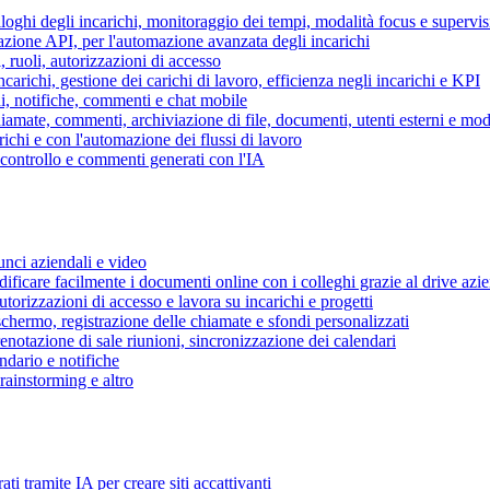
piloghi degli incarichi, monitoraggio dei tempi, modalità focus e supervi
grazione API, per l'automazione avanzata degli incarichi
, ruoli, autorizzazioni di accesso
ncarichi, gestione dei carichi di lavoro, efficienza negli incarichi e KPI
i, notifiche, commenti e chat mobile
mate, commenti, archiviazione di file, documenti, utenti esterni e mode
ichi e con l'automazione dei flussi di lavoro
i controllo e commenti generati con l'IA
unci aziendali e video
ificare facilmente i documenti online con i colleghi grazie al drive azi
utorizzazioni di accesso e lavora su incarichi e progetti
hermo, registrazione delle chiamate e sfondi personalizzati
renotazione di sale riunioni, sincronizzazione dei calendari
dario e notifiche
brainstorming e altro
ti tramite IA per creare siti accattivanti