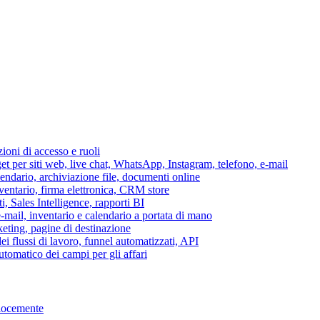
azioni di accesso e ruoli
per siti web, live chat, WhatsApp, Instagram, telefono, e-mail
lendario, archiviazione file, documenti online
nventario, firma elettronica, CRM store
i, Sales Intelligence, rapporti BI
 e-mail, inventario e calendario a portata di mano
eting, pagine di destinazione
 flussi di lavoro, funnel automatizzati, API
tomatico dei campi per gli affari
elocemente