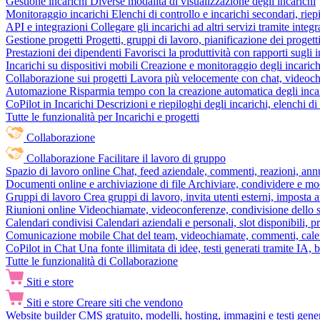
Gestione incarichi
Diverse modalità di visualizzazione degli incarichi
Monitoraggio incarichi
Elenchi di controllo e incarichi secondari, rie
API e integrazioni
Collegare gli incarichi ad altri servizi tramite inte
Gestione progetti
Progetti, gruppi di lavoro, pianificazione dei progetti
Prestazioni dei dipendenti
Favorisci la produttività con rapporti sugli i
Incarichi su dispositivi mobili
Creazione e monitoraggio degli incarich
Collaborazione sui progetti
Lavora più velocemente con chat, videochia
Automazione
Risparmia tempo con la creazione automatica degli incar
CoPilot in Incarichi
Descrizioni e riepiloghi degli incarichi, elenchi d
Tutte le funzionalità per Incarichi e progetti
Collaborazione
Collaborazione
Facilitare il lavoro di gruppo
Spazio di lavoro online
Chat, feed aziendale, commenti, reazioni, ann
Documenti online e archiviazione di file
Archiviare, condividere e mod
Gruppi di lavoro
Crea gruppi di lavoro, invita utenti esterni, imposta a
Riunioni online
Videochiamate, videoconferenze, condivisione dello sc
Calendari condivisi
Calendari aziendali e personali, slot disponibili, p
Comunicazione mobile
Chat del team, videochiamate, commenti, calen
CoPilot in Chat
Una fonte illimitata di idee, testi generati tramite IA, 
Tutte le funzionalità di Collaborazione
Siti e store
Siti e store
Creare siti che vendono
Website builder
CMS gratuito, modelli, hosting, immagini e testi genera