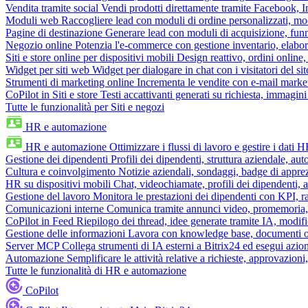
Vendita tramite social
Vendi prodotti direttamente tramite Facebook,
Moduli web
Raccogliere lead con moduli di ordine personalizzati, mo
Pagine di destinazione
Generare lead con moduli di acquisizione, fun
Negozio online
Potenzia l'e-commerce con gestione inventario, elabo
Siti e store online per dispositivi mobili
Design reattivo, ordini online, 
Widget per siti web
Widget per dialogare in chat con i visitatori del sit
Strumenti di marketing online
Incrementa le vendite con e-mail mark
CoPilot in Siti e store
Testi accattivanti generati su richiesta, immagini 
Tutte le funzionalità per Siti e negozi
HR e automazione
HR e automazione
Ottimizzare i flussi di lavoro e gestire i dati 
Gestione dei dipendenti
Profili dei dipendenti, struttura aziendale, au
Cultura e coinvolgimento
Notizie aziendali, sondaggi, badge di apprez
HR su dispositivi mobili
Chat, videochiamate, profili dei dipendenti, 
Gestione del lavoro
Monitora le prestazioni dei dipendenti con KPI, r
Comunicazioni interne
Comunica tramite annunci video, promemoria, 
CoPilot in Feed
Riepilogo dei thread, idee generate tramite IA, modifica
Gestione delle informazioni
Lavora con knowledge base, documenti onli
Server MCP
Collega strumenti di IA esterni a Bitrix24 ed esegui azion
Automazione
Semplificare le attività relative a richieste, approvazio
Tutte le funzionalità di HR e automazione
CoPilot