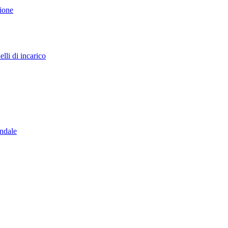
sione
lli di incarico
endale