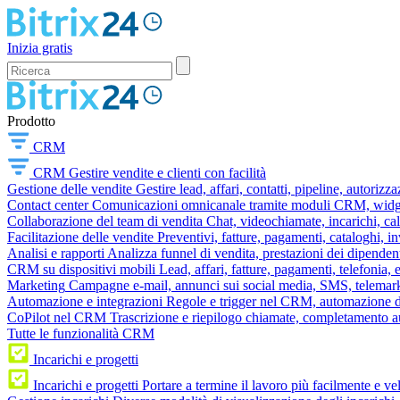
Inizia gratis
Prodotto
CRM
CRM
Gestire vendite e clienti con facilità
Gestione delle vendite
Gestire lead, affari, contatti, pipeline, autorizz
Contact center
Comunicazioni omnicanale tramite moduli CRM, widget 
Collaborazione del team di vendita
Chat, videochiamate, incarichi, ca
Facilitazione delle vendite
Preventivi, fatture, pagamenti, cataloghi, i
Analisi e rapporti
Analizza funnel di vendita, prestazioni dei dipendent
CRM su dispositivi mobili
Lead, affari, fatture, pagamenti, telefonia,
Marketing
Campagne e-mail, annunci sui social media, SMS, telemark
Automazione e integrazioni
Regole e trigger nel CRM, automazione dei
CoPilot nel CRM
Trascrizione e riepilogo chiamate, completamento au
Tutte le funzionalità CRM
Incarichi e progetti
Incarichi e progetti
Portare a termine il lavoro più facilmente e v