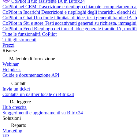
CoPilot
Il tuo assistente IA in Bitrix24
CoPilot nel CRM
Trascrizione e riepilogo chiamate, completamento au
CoPilot in Incarichi
Descrizioni e riepiloghi degli incarichi, elenchi d
CoPilot in Chat
Una fonte illimitata di idee, testi generati tramite IA, 
CoPilot in Siti e store
Testi accattivanti generati su richiesta, immagini 
CoPilot in Feed
Riepilogo dei thread, idee generate tramite IA, modifica
Tutte le funzionalità CoPilot
Tutti gli strumenti
Prezzi
Risorse
Materiale di formazione
Webinar
Helpdesk
Guide e documentazione API
Contatti
Invia un ticket
Contatta un partner locale di Bitrix24
Da leggere
Hub crescita
Suggerimenti e aggiornamenti su Bitrix24
Soluzioni
Reparto
Marketing
HR