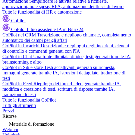
Automazione
Semplificare le attività relative a richieste,
approvazioni, note spese, RPA, automazione dei flussi di lavoro
Tutte le funzionalità di HR e automazione
CoPilot
CoPilot
Il tuo assistente IA in Bitrix24
CoPilot nel CRM
Trascrizione e riepilogo chiamate, completamento
automatico dei campi per gli affari
CoPilot in Incarichi
Descrizioni e riepiloghi degli incarichi, elenchi
di controllo e commenti generati con l'IA
CoPilot in Chat
Una fonte illimitata di idee, testi generati tramite IA,
brainstorming e altro
CoPilot in Siti e store
Testi accattivanti generati su richiesta,
immagini generate tramite IA, istruzioni dettagliate, traduzione di
testi
CoPilot in Feed
Riepilogo dei thread, idee generate tramite IA,
modifica e creazione di testi, scrittura di risposte tramite IA,
traduzione di testi
Tutte le funzionalità CoPilot
Tutti gli strumenti
Prezzi
Risorse
Materiale di formazione
Webinar
Helpdesk