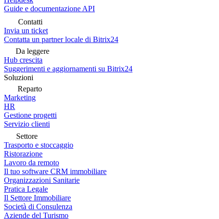
Guide e documentazione API
Contatti
Invia un ticket
Contatta un partner locale di Bitrix24
Da leggere
Hub crescita
Suggerimenti e aggiornamenti su Bitrix24
Soluzioni
Reparto
Marketing
HR
Gestione progetti
Servizio clienti
Settore
Trasporto e stoccaggio
Ristorazione
Lavoro da remoto
Il tuo software CRM immobiliare
Organizzazioni Sanitarie
Pratica Legale
Il Settore Immobiliare
Società di Consulenza
Aziende del Turismo