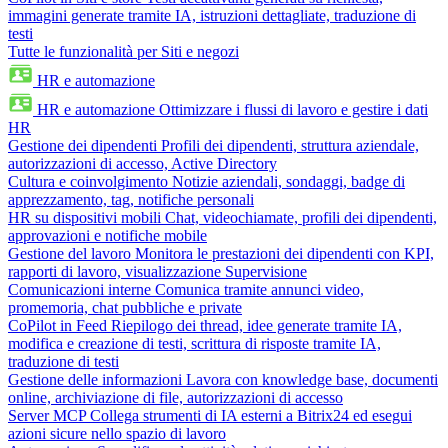
immagini generate tramite IA, istruzioni dettagliate, traduzione di
testi
Tutte le funzionalità per Siti e negozi
HR e automazione
HR e automazione
Ottimizzare i flussi di lavoro e gestire i dati
HR
Gestione dei dipendenti
Profili dei dipendenti, struttura aziendale,
autorizzazioni di accesso, Active Directory
Cultura e coinvolgimento
Notizie aziendali, sondaggi, badge di
apprezzamento, tag, notifiche personali
HR su dispositivi mobili
Chat, videochiamate, profili dei dipendenti,
approvazioni e notifiche mobile
Gestione del lavoro
Monitora le prestazioni dei dipendenti con KPI,
rapporti di lavoro, visualizzazione Supervisione
Comunicazioni interne
Comunica tramite annunci video,
promemoria, chat pubbliche e private
CoPilot in Feed
Riepilogo dei thread, idee generate tramite IA,
modifica e creazione di testi, scrittura di risposte tramite IA,
traduzione di testi
Gestione delle informazioni
Lavora con knowledge base, documenti
online, archiviazione di file, autorizzazioni di accesso
Server MCP
Collega strumenti di IA esterni a Bitrix24 ed esegui
azioni sicure nello spazio di lavoro