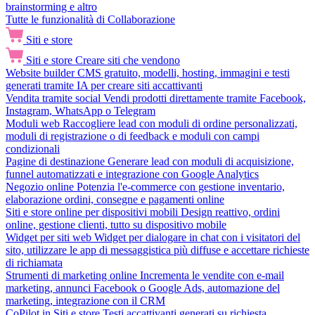
brainstorming e altro
Tutte le funzionalità di Collaborazione
Siti e store
Siti e store
Creare siti che vendono
Website builder
CMS gratuito, modelli, hosting, immagini e testi
generati tramite IA per creare siti accattivanti
Vendita tramite social
Vendi prodotti direttamente tramite Facebook,
Instagram, WhatsApp o Telegram
Moduli web
Raccogliere lead con moduli di ordine personalizzati,
moduli di registrazione o di feedback e moduli con campi
condizionali
Pagine di destinazione
Generare lead con moduli di acquisizione,
funnel automatizzati e integrazione con Google Analytics
Negozio online
Potenzia l'e-commerce con gestione inventario,
elaborazione ordini, consegne e pagamenti online
Siti e store online per dispositivi mobili
Design reattivo, ordini
online, gestione clienti, tutto su dispositivo mobile
Widget per siti web
Widget per dialogare in chat con i visitatori del
sito, utilizzare le app di messaggistica più diffuse e accettare richieste
di richiamata
Strumenti di marketing online
Incrementa le vendite con e-mail
marketing, annunci Facebook o Google Ads, automazione del
marketing, integrazione con il CRM
CoPilot in Siti e store
Testi accattivanti generati su richiesta,