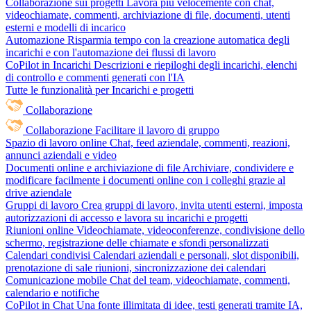
Collaborazione sui progetti
Lavora più velocemente con chat,
videochiamate, commenti, archiviazione di file, documenti, utenti
esterni e modelli di incarico
Automazione
Risparmia tempo con la creazione automatica degli
incarichi e con l'automazione dei flussi di lavoro
CoPilot in Incarichi
Descrizioni e riepiloghi degli incarichi, elenchi
di controllo e commenti generati con l'IA
Tutte le funzionalità per Incarichi e progetti
Collaborazione
Collaborazione
Facilitare il lavoro di gruppo
Spazio di lavoro online
Chat, feed aziendale, commenti, reazioni,
annunci aziendali e video
Documenti online e archiviazione di file
Archiviare, condividere e
modificare facilmente i documenti online con i colleghi grazie al
drive aziendale
Gruppi di lavoro
Crea gruppi di lavoro, invita utenti esterni, imposta
autorizzazioni di accesso e lavora su incarichi e progetti
Riunioni online
Videochiamate, videoconferenze, condivisione dello
schermo, registrazione delle chiamate e sfondi personalizzati
Calendari condivisi
Calendari aziendali e personali, slot disponibili,
prenotazione di sale riunioni, sincronizzazione dei calendari
Comunicazione mobile
Chat del team, videochiamate, commenti,
calendario e notifiche
CoPilot in Chat
Una fonte illimitata di idee, testi generati tramite IA,