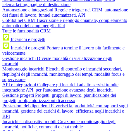
telemarketing, pagine di destinazione
Automazione e integrazioni
Regole e trigger nel CRM, automazione
dei flussi di lavoro, funnel automatizzati, API
CoPilot nel CRM
Trascrizione e riepilogo chiamate, completamento
automatico dei campi per gli affari
Tutte le funzionalità CRM
Incarichi e progetti
Incarichi e progetti
Portare a termine il lavoro più facilmente e
velocemente
Gestione incarichi
Diverse modalità di visualizzazione degli
incarichi
Monitoraggio incarichi
Elenchi di controllo e incarichi secondari,
riepiloghi degli incarichi, monitoraggio dei tempi, modalità focus e
supervisione
API e integrazioni
Collegare gli incarichi ad altri servizi tramite
integrazione API, per l'automazione avanzata degli incarichi
Gestione progetti
Progetti, gruppi di lavoro, pianificazione dei
progetti, ruoli, autorizzazioni di accesso
Prestazioni dei dipendenti
Favorisci la produttività con rapporti sugli
incarichi, gestione dei carichi di lavoro, efficienza negli incarichi e
KPI
Incarichi su dispositivi mobili
Creazione e monitoraggio degli
incarichi, notifiche, commenti e chat mobile