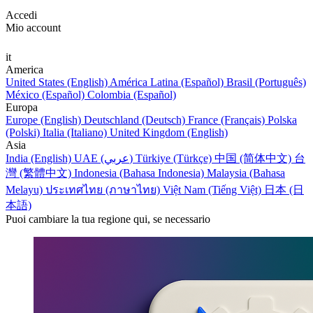
Accedi
Mio account
it
America
United States (English)
América Latina (Español)
Brasil (Português)
México (Español)
Colombia (Español)
Europa
Europe (English)
Deutschland (Deutsch)
France (Français)
Polska
(Polski)
Italia (Italiano)
United Kingdom (English)
Asia
India (English)
UAE (عربي)
Türkiye (Türkçe)
中国 (简体中文)
台
灣 (繁體中文)
Indonesia (Bahasa Indonesia)
Malaysia (Bahasa
Melayu)
ประเทศไทย (ภาษาไทย)
Việt Nam (Tiếng Việt)
日本 (日
本語)
Puoi cambiare la tua regione qui, se necessario