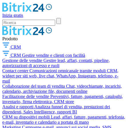
Inizia gratis
Prodotto
CRM
CRM
Gestire vendite e clienti con facilità
Gestione delle vendite
Gestire lead, affari, contatti, pipeline,
autorizzazioni di accesso e ruoli
Contact center
Comunicazioni omnicanale tramite moduli CRM,
widget per siti web, live chat, WhatsApp, Instagram, telefono, e-
mail
Collaborazione del team di vendita
Chat, videochiamate, incarichi,
calendario, archiviazione file, documenti online
Facilitazione delle vendite
Preventivi, fatture, pagamenti, cataloghi,
inventario, firma elettronica, CRM store
Analisi e rapporti
Analizza funnel di vendita, prestazioni dei
dipendenti, Sales Intelligence, rapporti BI
CRM su dispositivi mobili
Lead, affari, fatture, pagamenti, telefonia,
e-mail, inventario e calendario a portata di mano
Marketing
Campagne e-mail, annunci sui social media, SMS,