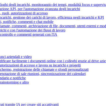
piloghi degli incarichi, monitoraggio dei tempi, modalità focus e supervi
grazione API, per l'automazione avanzata degli incarichi
, ruoli, autorizzazioni di accesso
ncarichi, gestione dei carichi di lavoro, efficienza negli incarichi e KPI
i, notifiche, commenti e chat mobile
mate, commenti, archiviazione di file, documenti, utenti esterni e mode
ichi e con l'automazione dei flussi di lavoro
i controllo e commenti generati con l'IA
unci aziendali e video
ificare facilmente i documenti online con i colleghi grazie al drive azi
utorizzazioni di accesso e lavora su incarichi e progetti
hermo, registrazione delle chiamate e sfondi personalizzati
renotazione di sale riunioni, sincronizzazione dei calendari
dario e notifiche
brainstorming e altro
ti tramite IA per creare siti accattivanti