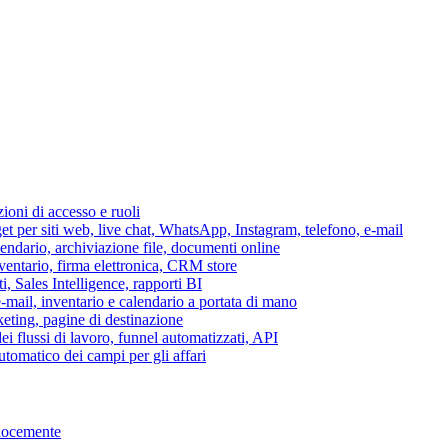
azioni di accesso e ruoli
per siti web, live chat, WhatsApp, Instagram, telefono, e-mail
lendario, archiviazione file, documenti online
nventario, firma elettronica, CRM store
i, Sales Intelligence, rapporti BI
 e-mail, inventario e calendario a portata di mano
eting, pagine di destinazione
 flussi di lavoro, funnel automatizzati, API
tomatico dei campi per gli affari
elocemente