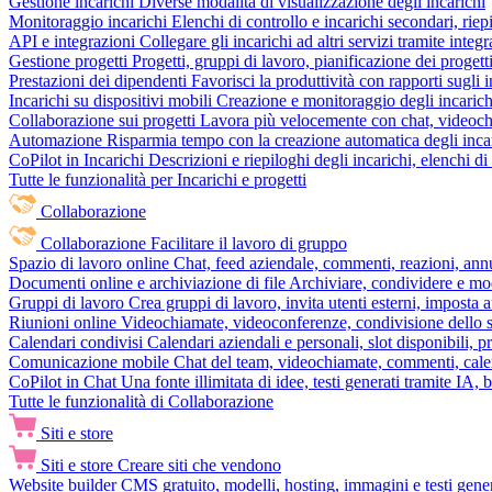
Gestione incarichi
Diverse modalità di visualizzazione degli incarichi
Monitoraggio incarichi
Elenchi di controllo e incarichi secondari, rie
API e integrazioni
Collegare gli incarichi ad altri servizi tramite inte
Gestione progetti
Progetti, gruppi di lavoro, pianificazione dei progetti
Prestazioni dei dipendenti
Favorisci la produttività con rapporti sugli i
Incarichi su dispositivi mobili
Creazione e monitoraggio degli incarich
Collaborazione sui progetti
Lavora più velocemente con chat, videochia
Automazione
Risparmia tempo con la creazione automatica degli incar
CoPilot in Incarichi
Descrizioni e riepiloghi degli incarichi, elenchi d
Tutte le funzionalità per Incarichi e progetti
Collaborazione
Collaborazione
Facilitare il lavoro di gruppo
Spazio di lavoro online
Chat, feed aziendale, commenti, reazioni, ann
Documenti online e archiviazione di file
Archiviare, condividere e mod
Gruppi di lavoro
Crea gruppi di lavoro, invita utenti esterni, imposta a
Riunioni online
Videochiamate, videoconferenze, condivisione dello sc
Calendari condivisi
Calendari aziendali e personali, slot disponibili, p
Comunicazione mobile
Chat del team, videochiamate, commenti, calen
CoPilot in Chat
Una fonte illimitata di idee, testi generati tramite IA, 
Tutte le funzionalità di Collaborazione
Siti e store
Siti e store
Creare siti che vendono
Website builder
CMS gratuito, modelli, hosting, immagini e testi genera