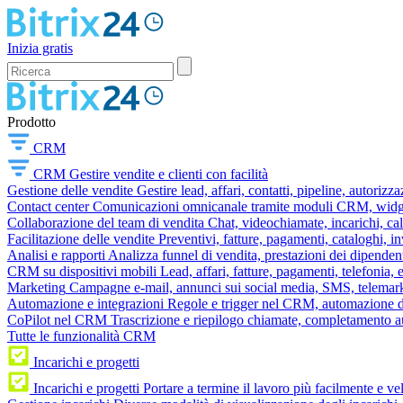
Inizia gratis
Prodotto
CRM
CRM
Gestire vendite e clienti con facilità
Gestione delle vendite
Gestire lead, affari, contatti, pipeline, autorizz
Contact center
Comunicazioni omnicanale tramite moduli CRM, widget 
Collaborazione del team di vendita
Chat, videochiamate, incarichi, ca
Facilitazione delle vendite
Preventivi, fatture, pagamenti, cataloghi, i
Analisi e rapporti
Analizza funnel di vendita, prestazioni dei dipendent
CRM su dispositivi mobili
Lead, affari, fatture, pagamenti, telefonia,
Marketing
Campagne e-mail, annunci sui social media, SMS, telemark
Automazione e integrazioni
Regole e trigger nel CRM, automazione dei
CoPilot nel CRM
Trascrizione e riepilogo chiamate, completamento au
Tutte le funzionalità CRM
Incarichi e progetti
Incarichi e progetti
Portare a termine il lavoro più facilmente e v