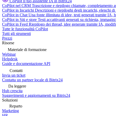
CoPilot
Il tuo assistente IA in Bitrix24
CoPilot nel CRM
Trascrizione e riepilogo chiamate, completamento au
CoPilot in Incarichi
Descrizioni e riepiloghi degli incarichi, elenchi d
CoPilot in Chat
Una fonte illimitata di idee, testi generati tramite IA, 
CoPilot in Siti e store
Testi accattivanti generati su richiesta, immagini 
CoPilot in Feed
Riepilogo dei thread, idee generate tramite IA, modifica
Tutte le funzionalità CoPilot
Tutti gli strumenti
Prezzi
Risorse
Materiale di formazione
Webinar
Helpdesk
Guide e documentazione API
Contatti
Invia un ticket
Contatta un partner locale di Bitrix24
Da leggere
Hub crescita
Suggerimenti e aggiornamenti su Bitrix24
Soluzioni
Reparto
Marketing
HR