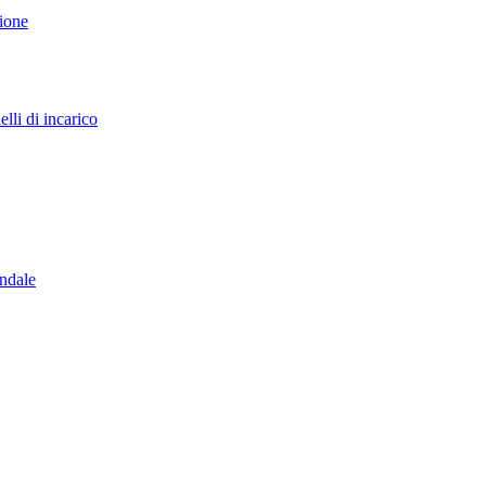
sione
lli di incarico
endale