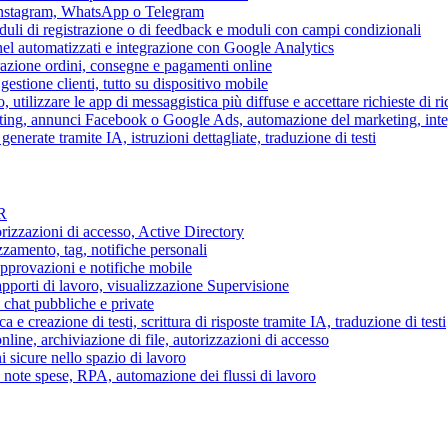
 Instagram, WhatsApp o Telegram
duli di registrazione o di feedback e moduli con campi condizionali
nel automatizzati e integrazione con Google Analytics
razione ordini, consegne e pagamenti online
gestione clienti, tutto su dispositivo mobile
o, utilizzare le app di messaggistica più diffuse e accettare richieste di r
eting, annunci Facebook o Google Ads, automazione del marketing, in
generate tramite IA, istruzioni dettagliate, traduzione di testi
HR
torizzazioni di accesso, Active Directory
zamento, tag, notifiche personali
approvazioni e notifiche mobile
apporti di lavoro, visualizzazione Supervisione
chat pubbliche e private
 e creazione di testi, scrittura di risposte tramite IA, traduzione di testi
ne, archiviazione di file, autorizzazioni di accesso
i sicure nello spazio di lavoro
ni, note spese, RPA, automazione dei flussi di lavoro