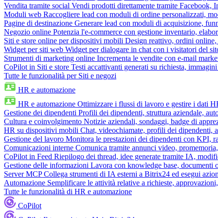
Vendita tramite social
Vendi prodotti direttamente tramite Facebook,
Moduli web
Raccogliere lead con moduli di ordine personalizzati, mo
Pagine di destinazione
Generare lead con moduli di acquisizione, fun
Negozio online
Potenzia l'e-commerce con gestione inventario, elabo
Siti e store online per dispositivi mobili
Design reattivo, ordini online, 
Widget per siti web
Widget per dialogare in chat con i visitatori del sit
Strumenti di marketing online
Incrementa le vendite con e-mail mark
CoPilot in Siti e store
Testi accattivanti generati su richiesta, immagini 
Tutte le funzionalità per Siti e negozi
HR e automazione
HR e automazione
Ottimizzare i flussi di lavoro e gestire i dati 
Gestione dei dipendenti
Profili dei dipendenti, struttura aziendale, au
Cultura e coinvolgimento
Notizie aziendali, sondaggi, badge di apprez
HR su dispositivi mobili
Chat, videochiamate, profili dei dipendenti, 
Gestione del lavoro
Monitora le prestazioni dei dipendenti con KPI, r
Comunicazioni interne
Comunica tramite annunci video, promemoria, 
CoPilot in Feed
Riepilogo dei thread, idee generate tramite IA, modifica
Gestione delle informazioni
Lavora con knowledge base, documenti onli
Server MCP
Collega strumenti di IA esterni a Bitrix24 ed esegui azion
Automazione
Semplificare le attività relative a richieste, approvazio
Tutte le funzionalità di HR e automazione
CoPilot