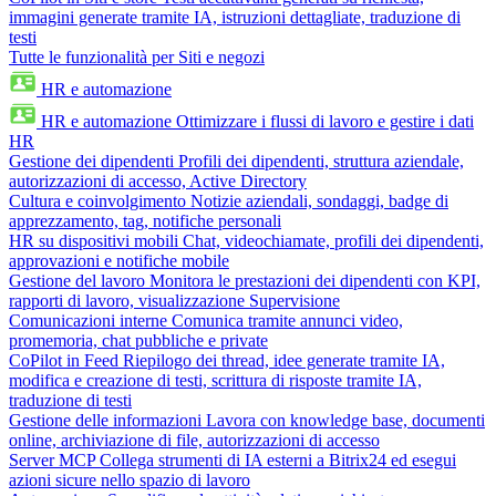
immagini generate tramite IA, istruzioni dettagliate, traduzione di
testi
Tutte le funzionalità per Siti e negozi
HR e automazione
HR e automazione
Ottimizzare i flussi di lavoro e gestire i dati
HR
Gestione dei dipendenti
Profili dei dipendenti, struttura aziendale,
autorizzazioni di accesso, Active Directory
Cultura e coinvolgimento
Notizie aziendali, sondaggi, badge di
apprezzamento, tag, notifiche personali
HR su dispositivi mobili
Chat, videochiamate, profili dei dipendenti,
approvazioni e notifiche mobile
Gestione del lavoro
Monitora le prestazioni dei dipendenti con KPI,
rapporti di lavoro, visualizzazione Supervisione
Comunicazioni interne
Comunica tramite annunci video,
promemoria, chat pubbliche e private
CoPilot in Feed
Riepilogo dei thread, idee generate tramite IA,
modifica e creazione di testi, scrittura di risposte tramite IA,
traduzione di testi
Gestione delle informazioni
Lavora con knowledge base, documenti
online, archiviazione di file, autorizzazioni di accesso
Server MCP
Collega strumenti di IA esterni a Bitrix24 ed esegui
azioni sicure nello spazio di lavoro