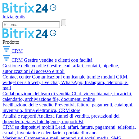
Inizia gratis
Prodotto
CRM
CRM
Gestire vendite e clienti con facilità
Gestione delle vendite
Gestire lead, affari, contatti, pipeline,
autorizzazioni di accesso e ruoli
Contact center
Comunicazioni omnicanale tramite moduli CRM,
widget per siti web, live chat, WhatsApp, Instagram, telefono, e-
mail
Collaborazione del team di vendita
Chat, videochiamate, incarichi,
calendario, archiviazione file, documenti online
Facilitazione delle vendite
Preventivi, fatture, pagamenti, cataloghi,
inventario, firma elettronica, CRM store
Analisi e rapporti
Analizza funnel di vendita, prestazioni dei
dipendenti, Sales Intelligence, rapporti BI
CRM su dispositivi mobili
Lead, affari, fatture, pagamenti, telefonia,
e-mail, inventario e calendario a portata di mano
Marketing
Campagne e-mail, annunci sui social media, SMS,