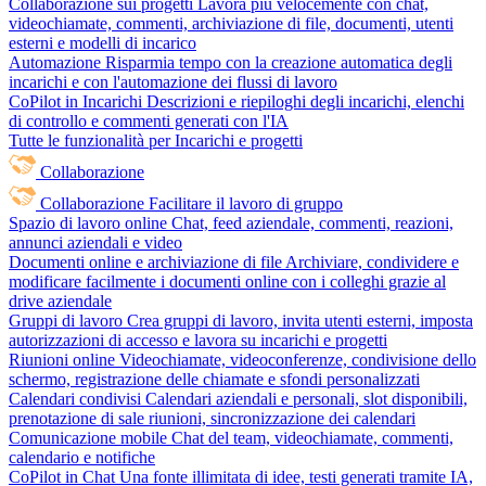
Collaborazione sui progetti
Lavora più velocemente con chat,
videochiamate, commenti, archiviazione di file, documenti, utenti
esterni e modelli di incarico
Automazione
Risparmia tempo con la creazione automatica degli
incarichi e con l'automazione dei flussi di lavoro
CoPilot in Incarichi
Descrizioni e riepiloghi degli incarichi, elenchi
di controllo e commenti generati con l'IA
Tutte le funzionalità per Incarichi e progetti
Collaborazione
Collaborazione
Facilitare il lavoro di gruppo
Spazio di lavoro online
Chat, feed aziendale, commenti, reazioni,
annunci aziendali e video
Documenti online e archiviazione di file
Archiviare, condividere e
modificare facilmente i documenti online con i colleghi grazie al
drive aziendale
Gruppi di lavoro
Crea gruppi di lavoro, invita utenti esterni, imposta
autorizzazioni di accesso e lavora su incarichi e progetti
Riunioni online
Videochiamate, videoconferenze, condivisione dello
schermo, registrazione delle chiamate e sfondi personalizzati
Calendari condivisi
Calendari aziendali e personali, slot disponibili,
prenotazione di sale riunioni, sincronizzazione dei calendari
Comunicazione mobile
Chat del team, videochiamate, commenti,
calendario e notifiche
CoPilot in Chat
Una fonte illimitata di idee, testi generati tramite IA,