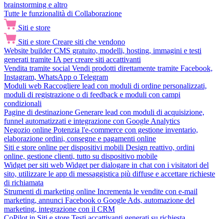
brainstorming e altro
Tutte le funzionalità di Collaborazione
Siti e store
Siti e store
Creare siti che vendono
Website builder
CMS gratuito, modelli, hosting, immagini e testi
generati tramite IA per creare siti accattivanti
Vendita tramite social
Vendi prodotti direttamente tramite Facebook,
Instagram, WhatsApp o Telegram
Moduli web
Raccogliere lead con moduli di ordine personalizzati,
moduli di registrazione o di feedback e moduli con campi
condizionali
Pagine di destinazione
Generare lead con moduli di acquisizione,
funnel automatizzati e integrazione con Google Analytics
Negozio online
Potenzia l'e-commerce con gestione inventario,
elaborazione ordini, consegne e pagamenti online
Siti e store online per dispositivi mobili
Design reattivo, ordini
online, gestione clienti, tutto su dispositivo mobile
Widget per siti web
Widget per dialogare in chat con i visitatori del
sito, utilizzare le app di messaggistica più diffuse e accettare richieste
di richiamata
Strumenti di marketing online
Incrementa le vendite con e-mail
marketing, annunci Facebook o Google Ads, automazione del
marketing, integrazione con il CRM
CoPilot in Siti e store
Testi accattivanti generati su richiesta,