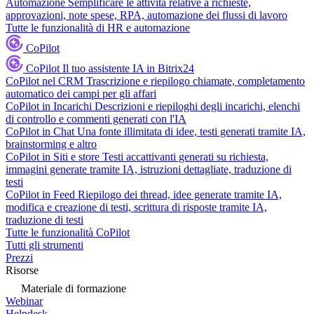
Automazione
Semplificare le attività relative a richieste,
approvazioni, note spese, RPA, automazione dei flussi di lavoro
Tutte le funzionalità di HR e automazione
CoPilot
CoPilot
Il tuo assistente IA in Bitrix24
CoPilot nel CRM
Trascrizione e riepilogo chiamate, completamento
automatico dei campi per gli affari
CoPilot in Incarichi
Descrizioni e riepiloghi degli incarichi, elenchi
di controllo e commenti generati con l'IA
CoPilot in Chat
Una fonte illimitata di idee, testi generati tramite IA,
brainstorming e altro
CoPilot in Siti e store
Testi accattivanti generati su richiesta,
immagini generate tramite IA, istruzioni dettagliate, traduzione di
testi
CoPilot in Feed
Riepilogo dei thread, idee generate tramite IA,
modifica e creazione di testi, scrittura di risposte tramite IA,
traduzione di testi
Tutte le funzionalità CoPilot
Tutti gli strumenti
Prezzi
Risorse
Materiale di formazione
Webinar
Helpdesk