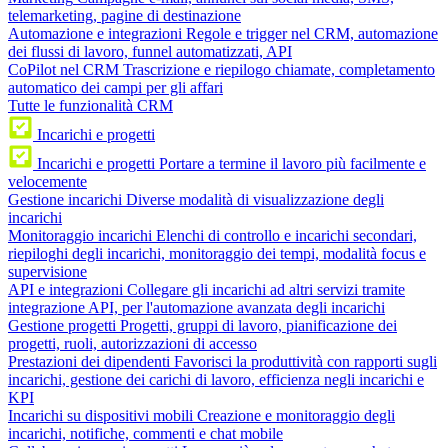
telemarketing, pagine di destinazione
Automazione e integrazioni
Regole e trigger nel CRM, automazione
dei flussi di lavoro, funnel automatizzati, API
CoPilot nel CRM
Trascrizione e riepilogo chiamate, completamento
automatico dei campi per gli affari
Tutte le funzionalità CRM
Incarichi e progetti
Incarichi e progetti
Portare a termine il lavoro più facilmente e
velocemente
Gestione incarichi
Diverse modalità di visualizzazione degli
incarichi
Monitoraggio incarichi
Elenchi di controllo e incarichi secondari,
riepiloghi degli incarichi, monitoraggio dei tempi, modalità focus e
supervisione
API e integrazioni
Collegare gli incarichi ad altri servizi tramite
integrazione API, per l'automazione avanzata degli incarichi
Gestione progetti
Progetti, gruppi di lavoro, pianificazione dei
progetti, ruoli, autorizzazioni di accesso
Prestazioni dei dipendenti
Favorisci la produttività con rapporti sugli
incarichi, gestione dei carichi di lavoro, efficienza negli incarichi e
KPI
Incarichi su dispositivi mobili
Creazione e monitoraggio degli
incarichi, notifiche, commenti e chat mobile