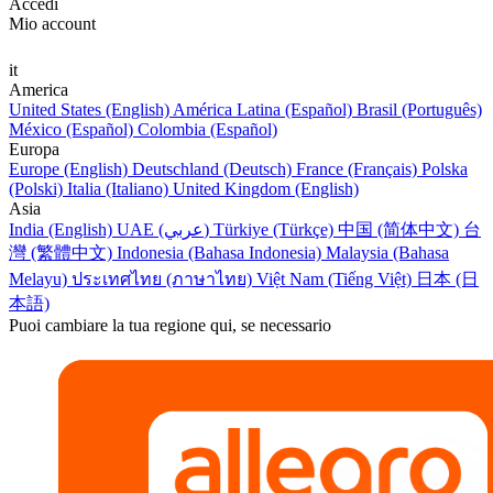
Accedi
Mio account
it
America
United States (English)
América Latina (Español)
Brasil (Português)
México (Español)
Colombia (Español)
Europa
Europe (English)
Deutschland (Deutsch)
France (Français)
Polska
(Polski)
Italia (Italiano)
United Kingdom (English)
Asia
India (English)
UAE (عربي)
Türkiye (Türkçe)
中国 (简体中文)
台
灣 (繁體中文)
Indonesia (Bahasa Indonesia)
Malaysia (Bahasa
Melayu)
ประเทศไทย (ภาษาไทย)
Việt Nam (Tiếng Việt)
日本 (日
本語)
Puoi cambiare la tua regione qui, se necessario