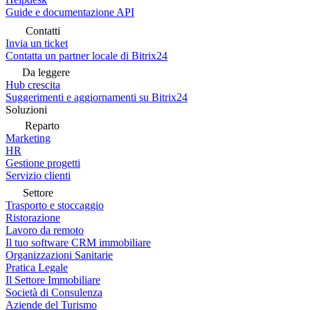
Guide e documentazione API
Contatti
Invia un ticket
Contatta un partner locale di Bitrix24
Da leggere
Hub crescita
Suggerimenti e aggiornamenti su Bitrix24
Soluzioni
Reparto
Marketing
HR
Gestione progetti
Servizio clienti
Settore
Trasporto e stoccaggio
Ristorazione
Lavoro da remoto
Il tuo software CRM immobiliare
Organizzazioni Sanitarie
Pratica Legale
Il Settore Immobiliare
Società di Consulenza
Aziende del Turismo