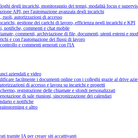
piloghi degli incarichi, monitoraggio dei tempi, modalità focus e supervi
grazione API, per l'automazione avanzata degli incarichi
, ruoli, autorizzazioni di accesso
ncarichi, gestione dei carichi di lavoro, efficienza negli incarichi e KPI
i, notifiche, commenti e chat mobile
mate, commenti, archiviazione di file, documenti, utenti esterni e mode
ichi e con l'automazione dei flussi di lavoro
i controllo e commenti generati con l'IA
unci aziendali e video
ificare facilmente i documenti online con i colleghi grazie al drive azi
utorizzazioni di accesso e lavora su incarichi e progetti
hermo, registrazione delle chiamate e sfondi personalizzati
renotazione di sale riunioni, sincronizzazione dei calendari
dario e notifiche
brainstorming e altro
ti tramite IA per creare siti accattivanti