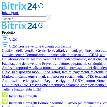
Inizia gratis
Prodotto
CRM
CRM
Gestire vendite e clienti con facilità
Gestione delle vendite
Gestire lead, affari, contatti, pipeline, autorizz
Contact center
Comunicazioni omnicanale tramite moduli CRM, widget 
Collaborazione del team di vendita
Chat, videochiamate, incarichi, ca
Facilitazione delle vendite
Preventivi, fatture, pagamenti, cataloghi, i
Analisi e rapporti
Analizza funnel di vendita, prestazioni dei dipendent
CRM su dispositivi mobili
Lead, affari, fatture, pagamenti, telefonia,
Marketing
Campagne e-mail, annunci sui social media, SMS, telemark
Automazione e integrazioni
Regole e trigger nel CRM, automazione dei
CoPilot nel CRM
Trascrizione e riepilogo chiamate, completamento au
Tutte le funzionalità CRM
Incarichi e progetti
Incarichi e progetti
Portare a termine il lavoro più facilmente e v