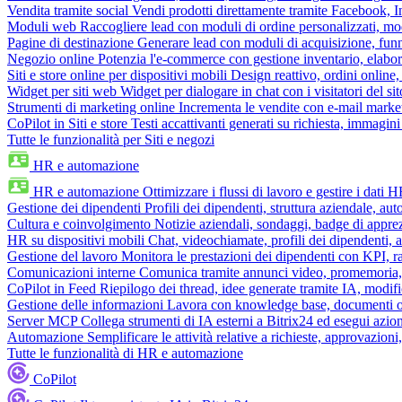
Vendita tramite social
Vendi prodotti direttamente tramite Facebook,
Moduli web
Raccogliere lead con moduli di ordine personalizzati, mo
Pagine di destinazione
Generare lead con moduli di acquisizione, fun
Negozio online
Potenzia l'e-commerce con gestione inventario, elabo
Siti e store online per dispositivi mobili
Design reattivo, ordini online, 
Widget per siti web
Widget per dialogare in chat con i visitatori del sit
Strumenti di marketing online
Incrementa le vendite con e-mail mark
CoPilot in Siti e store
Testi accattivanti generati su richiesta, immagini 
Tutte le funzionalità per Siti e negozi
HR e automazione
HR e automazione
Ottimizzare i flussi di lavoro e gestire i dati 
Gestione dei dipendenti
Profili dei dipendenti, struttura aziendale, au
Cultura e coinvolgimento
Notizie aziendali, sondaggi, badge di apprez
HR su dispositivi mobili
Chat, videochiamate, profili dei dipendenti, 
Gestione del lavoro
Monitora le prestazioni dei dipendenti con KPI, r
Comunicazioni interne
Comunica tramite annunci video, promemoria, 
CoPilot in Feed
Riepilogo dei thread, idee generate tramite IA, modifica
Gestione delle informazioni
Lavora con knowledge base, documenti onli
Server MCP
Collega strumenti di IA esterni a Bitrix24 ed esegui azion
Automazione
Semplificare le attività relative a richieste, approvazio
Tutte le funzionalità di HR e automazione
CoPilot