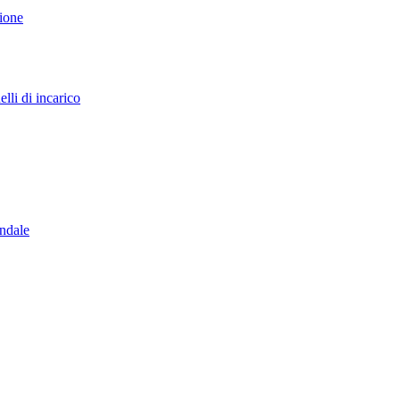
sione
lli di incarico
endale