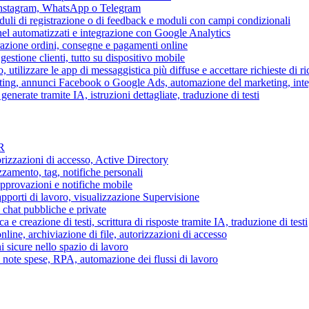
 Instagram, WhatsApp o Telegram
duli di registrazione o di feedback e moduli con campi condizionali
nel automatizzati e integrazione con Google Analytics
razione ordini, consegne e pagamenti online
gestione clienti, tutto su dispositivo mobile
o, utilizzare le app di messaggistica più diffuse e accettare richieste di r
eting, annunci Facebook o Google Ads, automazione del marketing, in
generate tramite IA, istruzioni dettagliate, traduzione di testi
HR
torizzazioni di accesso, Active Directory
zamento, tag, notifiche personali
approvazioni e notifiche mobile
apporti di lavoro, visualizzazione Supervisione
chat pubbliche e private
 e creazione di testi, scrittura di risposte tramite IA, traduzione di testi
ne, archiviazione di file, autorizzazioni di accesso
i sicure nello spazio di lavoro
ni, note spese, RPA, automazione dei flussi di lavoro