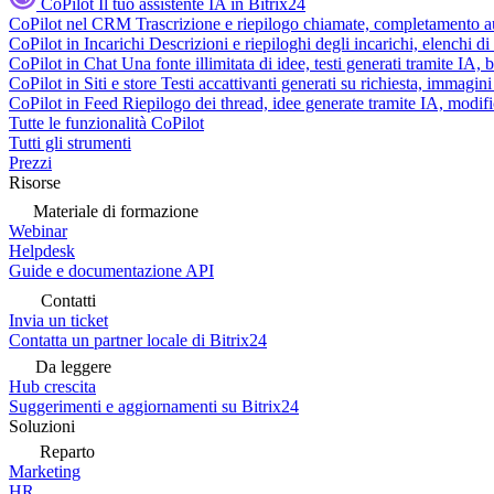
CoPilot
Il tuo assistente IA in Bitrix24
CoPilot nel CRM
Trascrizione e riepilogo chiamate, completamento au
CoPilot in Incarichi
Descrizioni e riepiloghi degli incarichi, elenchi d
CoPilot in Chat
Una fonte illimitata di idee, testi generati tramite IA, 
CoPilot in Siti e store
Testi accattivanti generati su richiesta, immagini 
CoPilot in Feed
Riepilogo dei thread, idee generate tramite IA, modifica
Tutte le funzionalità CoPilot
Tutti gli strumenti
Prezzi
Risorse
Materiale di formazione
Webinar
Helpdesk
Guide e documentazione API
Contatti
Invia un ticket
Contatta un partner locale di Bitrix24
Da leggere
Hub crescita
Suggerimenti e aggiornamenti su Bitrix24
Soluzioni
Reparto
Marketing
HR