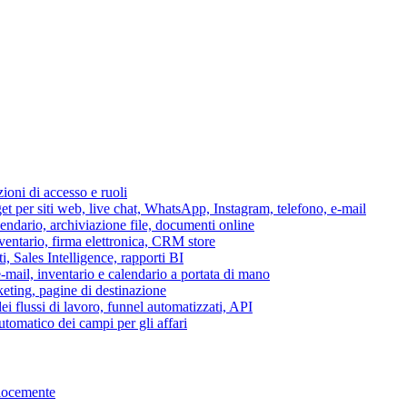
azioni di accesso e ruoli
per siti web, live chat, WhatsApp, Instagram, telefono, e-mail
lendario, archiviazione file, documenti online
nventario, firma elettronica, CRM store
i, Sales Intelligence, rapporti BI
 e-mail, inventario e calendario a portata di mano
eting, pagine di destinazione
 flussi di lavoro, funnel automatizzati, API
tomatico dei campi per gli affari
elocemente