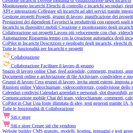
Gestione incarichi
Diverse modalità di visualizzazione degli incarichi
Monitoraggio incarichi
Elenchi di controllo e incarichi secondari, rie
API e integrazioni
Collegare gli incarichi ad altri servizi tramite inte
Gestione progetti
Progetti, gruppi di lavoro, pianificazione dei progetti
Prestazioni dei dipendenti
Favorisci la produttività con rapporti sugli i
Incarichi su dispositivi mobili
Creazione e monitoraggio degli incarich
Collaborazione sui progetti
Lavora più velocemente con chat, videochia
Automazione
Risparmia tempo con la creazione automatica degli incar
CoPilot in Incarichi
Descrizioni e riepiloghi degli incarichi, elenchi d
Tutte le funzionalità per Incarichi e progetti
Collaborazione
Collaborazione
Facilitare il lavoro di gruppo
Spazio di lavoro online
Chat, feed aziendale, commenti, reazioni, ann
Documenti online e archiviazione di file
Archiviare, condividere e mod
Gruppi di lavoro
Crea gruppi di lavoro, invita utenti esterni, imposta a
Riunioni online
Videochiamate, videoconferenze, condivisione dello sc
Calendari condivisi
Calendari aziendali e personali, slot disponibili, p
Comunicazione mobile
Chat del team, videochiamate, commenti, calen
CoPilot in Chat
Una fonte illimitata di idee, testi generati tramite IA, 
Tutte le funzionalità di Collaborazione
Siti e store
Siti e store
Creare siti che vendono
Website builder
CMS gratuito, modelli, hosting, immagini e testi genera