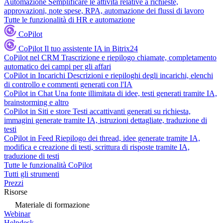
Automazione
Semplificare le attività relative a richieste,
approvazioni, note spese, RPA, automazione dei flussi di lavoro
Tutte le funzionalità di HR e automazione
CoPilot
CoPilot
Il tuo assistente IA in Bitrix24
CoPilot nel CRM
Trascrizione e riepilogo chiamate, completamento
automatico dei campi per gli affari
CoPilot in Incarichi
Descrizioni e riepiloghi degli incarichi, elenchi
di controllo e commenti generati con l'IA
CoPilot in Chat
Una fonte illimitata di idee, testi generati tramite IA,
brainstorming e altro
CoPilot in Siti e store
Testi accattivanti generati su richiesta,
immagini generate tramite IA, istruzioni dettagliate, traduzione di
testi
CoPilot in Feed
Riepilogo dei thread, idee generate tramite IA,
modifica e creazione di testi, scrittura di risposte tramite IA,
traduzione di testi
Tutte le funzionalità CoPilot
Tutti gli strumenti
Prezzi
Risorse
Materiale di formazione
Webinar
Helpdesk