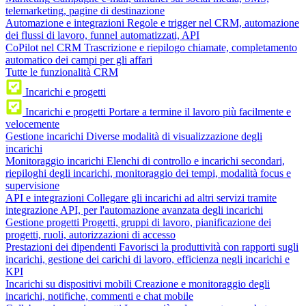
telemarketing, pagine di destinazione
Automazione e integrazioni
Regole e trigger nel CRM, automazione
dei flussi di lavoro, funnel automatizzati, API
CoPilot nel CRM
Trascrizione e riepilogo chiamate, completamento
automatico dei campi per gli affari
Tutte le funzionalità CRM
Incarichi e progetti
Incarichi e progetti
Portare a termine il lavoro più facilmente e
velocemente
Gestione incarichi
Diverse modalità di visualizzazione degli
incarichi
Monitoraggio incarichi
Elenchi di controllo e incarichi secondari,
riepiloghi degli incarichi, monitoraggio dei tempi, modalità focus e
supervisione
API e integrazioni
Collegare gli incarichi ad altri servizi tramite
integrazione API, per l'automazione avanzata degli incarichi
Gestione progetti
Progetti, gruppi di lavoro, pianificazione dei
progetti, ruoli, autorizzazioni di accesso
Prestazioni dei dipendenti
Favorisci la produttività con rapporti sugli
incarichi, gestione dei carichi di lavoro, efficienza negli incarichi e
KPI
Incarichi su dispositivi mobili
Creazione e monitoraggio degli
incarichi, notifiche, commenti e chat mobile