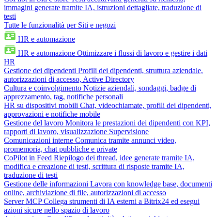
immagini generate tramite IA, istruzioni dettagliate, traduzione di
testi
Tutte le funzionalità per Siti e negozi
HR e automazione
HR e automazione
Ottimizzare i flussi di lavoro e gestire i dati
HR
Gestione dei dipendenti
Profili dei dipendenti, struttura aziendale,
autorizzazioni di accesso, Active Directory
Cultura e coinvolgimento
Notizie aziendali, sondaggi, badge di
apprezzamento, tag, notifiche personali
HR su dispositivi mobili
Chat, videochiamate, profili dei dipendenti,
approvazioni e notifiche mobile
Gestione del lavoro
Monitora le prestazioni dei dipendenti con KPI,
rapporti di lavoro, visualizzazione Supervisione
Comunicazioni interne
Comunica tramite annunci video,
promemoria, chat pubbliche e private
CoPilot in Feed
Riepilogo dei thread, idee generate tramite IA,
modifica e creazione di testi, scrittura di risposte tramite IA,
traduzione di testi
Gestione delle informazioni
Lavora con knowledge base, documenti
online, archiviazione di file, autorizzazioni di accesso
Server MCP
Collega strumenti di IA esterni a Bitrix24 ed esegui
azioni sicure nello spazio di lavoro