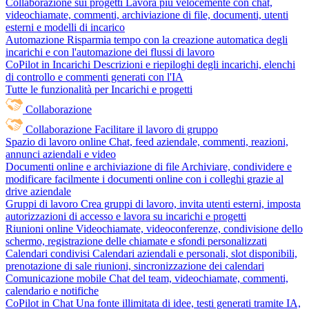
Collaborazione sui progetti
Lavora più velocemente con chat,
videochiamate, commenti, archiviazione di file, documenti, utenti
esterni e modelli di incarico
Automazione
Risparmia tempo con la creazione automatica degli
incarichi e con l'automazione dei flussi di lavoro
CoPilot in Incarichi
Descrizioni e riepiloghi degli incarichi, elenchi
di controllo e commenti generati con l'IA
Tutte le funzionalità per Incarichi e progetti
Collaborazione
Collaborazione
Facilitare il lavoro di gruppo
Spazio di lavoro online
Chat, feed aziendale, commenti, reazioni,
annunci aziendali e video
Documenti online e archiviazione di file
Archiviare, condividere e
modificare facilmente i documenti online con i colleghi grazie al
drive aziendale
Gruppi di lavoro
Crea gruppi di lavoro, invita utenti esterni, imposta
autorizzazioni di accesso e lavora su incarichi e progetti
Riunioni online
Videochiamate, videoconferenze, condivisione dello
schermo, registrazione delle chiamate e sfondi personalizzati
Calendari condivisi
Calendari aziendali e personali, slot disponibili,
prenotazione di sale riunioni, sincronizzazione dei calendari
Comunicazione mobile
Chat del team, videochiamate, commenti,
calendario e notifiche
CoPilot in Chat
Una fonte illimitata di idee, testi generati tramite IA,