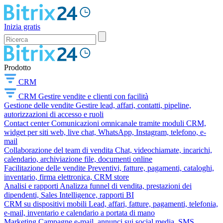
Inizia gratis
Prodotto
CRM
CRM
Gestire vendite e clienti con facilità
Gestione delle vendite
Gestire lead, affari, contatti, pipeline,
autorizzazioni di accesso e ruoli
Contact center
Comunicazioni omnicanale tramite moduli CRM,
widget per siti web, live chat, WhatsApp, Instagram, telefono, e-
mail
Collaborazione del team di vendita
Chat, videochiamate, incarichi,
calendario, archiviazione file, documenti online
Facilitazione delle vendite
Preventivi, fatture, pagamenti, cataloghi,
inventario, firma elettronica, CRM store
Analisi e rapporti
Analizza funnel di vendita, prestazioni dei
dipendenti, Sales Intelligence, rapporti BI
CRM su dispositivi mobili
Lead, affari, fatture, pagamenti, telefonia,
e-mail, inventario e calendario a portata di mano
Marketing
Campagne e-mail, annunci sui social media, SMS,