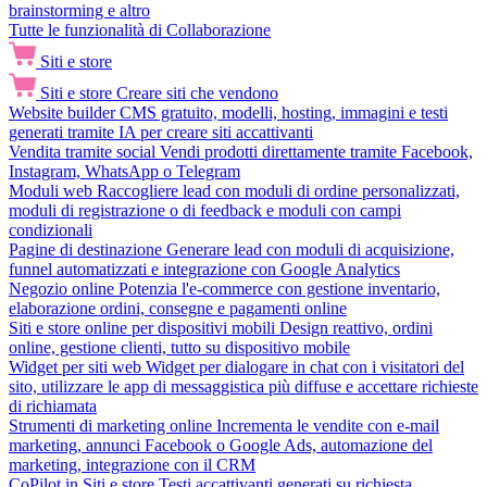
brainstorming e altro
Tutte le funzionalità di Collaborazione
Siti e store
Siti e store
Creare siti che vendono
Website builder
CMS gratuito, modelli, hosting, immagini e testi
generati tramite IA per creare siti accattivanti
Vendita tramite social
Vendi prodotti direttamente tramite Facebook,
Instagram, WhatsApp o Telegram
Moduli web
Raccogliere lead con moduli di ordine personalizzati,
moduli di registrazione o di feedback e moduli con campi
condizionali
Pagine di destinazione
Generare lead con moduli di acquisizione,
funnel automatizzati e integrazione con Google Analytics
Negozio online
Potenzia l'e-commerce con gestione inventario,
elaborazione ordini, consegne e pagamenti online
Siti e store online per dispositivi mobili
Design reattivo, ordini
online, gestione clienti, tutto su dispositivo mobile
Widget per siti web
Widget per dialogare in chat con i visitatori del
sito, utilizzare le app di messaggistica più diffuse e accettare richieste
di richiamata
Strumenti di marketing online
Incrementa le vendite con e-mail
marketing, annunci Facebook o Google Ads, automazione del
marketing, integrazione con il CRM
CoPilot in Siti e store
Testi accattivanti generati su richiesta,