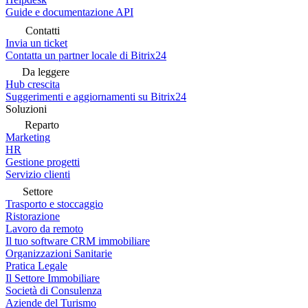
Guide e documentazione API
Contatti
Invia un ticket
Contatta un partner locale di Bitrix24
Da leggere
Hub crescita
Suggerimenti e aggiornamenti su Bitrix24
Soluzioni
Reparto
Marketing
HR
Gestione progetti
Servizio clienti
Settore
Trasporto e stoccaggio
Ristorazione
Lavoro da remoto
Il tuo software CRM immobiliare
Organizzazioni Sanitarie
Pratica Legale
Il Settore Immobiliare
Società di Consulenza
Aziende del Turismo