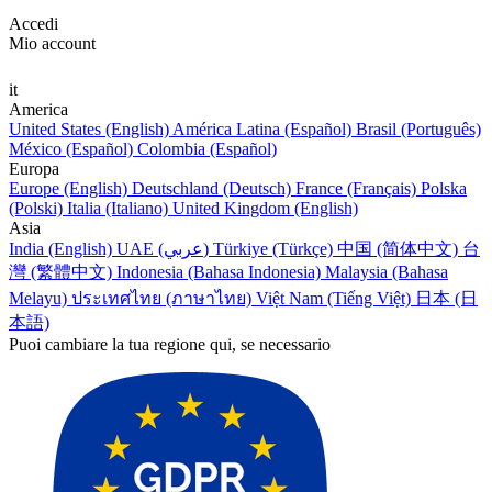
Accedi
Mio account
it
America
United States (English)
América Latina (Español)
Brasil (Português)
México (Español)
Colombia (Español)
Europa
Europe (English)
Deutschland (Deutsch)
France (Français)
Polska
(Polski)
Italia (Italiano)
United Kingdom (English)
Asia
India (English)
UAE (عربي)
Türkiye (Türkçe)
中国 (简体中文)
台
灣 (繁體中文)
Indonesia (Bahasa Indonesia)
Malaysia (Bahasa
Melayu)
ประเทศไทย (ภาษาไทย)
Việt Nam (Tiếng Việt)
日本 (日
本語)
Puoi cambiare la tua regione qui, se necessario