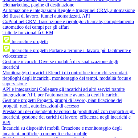
telemarketing, pagine di destinazione
Automazione e integrazioni
Regole e trigger nel CRM, automazione
dei flussi di lavoro, funnel automatizzati, API
CoPilot nel CRM
Trascrizione e riepilogo chiamate, completamento
automatico dei campi per gli affari
Tutte le funzionalità CRM
Incarichi e progetti
Incarichi e progetti
Portare a termine il lavoro più facilmente e
velocemente
Gestione incarichi
Diverse modalità di visualizzazione degli
incarichi
Monitoraggio incarichi
Elenchi di controllo e incarichi secondari,
riepiloghi degli incarichi, monitoraggio dei tempi, modalità focus e
supervisione
API e integrazioni
Collegare gli incarichi ad altri servizi tramite
integrazione API, per l'automazione avanzata degli incarichi
Gestione progetti
Progetti, gruppi di lavoro, pianificazione dei
progetti, ruoli, autorizzazioni di accesso
Prestazioni dei dipendenti
Favorisci la produttività con rapporti sugli
incarichi, gestione dei carichi di lavoro, efficienza negli incarichi e
KPI
Incarichi su dispositivi mobili
Creazione e monitoraggio degli
incarichi, notifiche, commenti e chat mobile