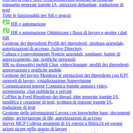
immagini generate tramite IA, istruzioni dettagliate, traduzione di
testi
Tutte le funzionalità per Siti e negozi
HR e automazione
HR e automazione
Ottimizzare i flussi di lavoro e gestire i dati
HR
Gestione dei dipendenti
Profili dei dipendenti, struttura aziendale,
autorizzazioni di accesso, Active Directory
Cultura e coinvolgimento
Notizie aziendali, sondaggi, badge di
apprezzamento, tag, notifiche personali
HR su dispositivi mobili
Chat, videochiamate, profili dei dipendenti,
approvazioni e notifiche mobile
Gestione del lavoro
Monitora le prestazioni dei dipendenti con KPI,
rapporti di lavoro, visualizzazione Supervisione
Comunicazioni interne
Comunica tramite annunci video,
promemoria, chat pubbliche e private
CoPilot in Feed
Riepilogo dei thread, idee generate tramite IA,
modifica e creazione di testi, scrittura di risposte tramite IA,
traduzione di testi
Gestione delle informazioni
Lavora con knowledge base, documenti
online, archiviazione di file, autorizzazioni di accesso
Server MCP
Collega strumenti di IA esterni a Bitrix24 ed esegui
azioni sicure nello spazio di lavoro