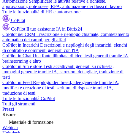
Automazione
Semplificare le attività relative a richieste,
approvazioni, note spese, RPA, automazione dei flussi di lavoro
Tutte le funzionalità di HR e automazione
CoPilot
CoPilot
Il tuo assistente IA in Bitrix24
CoPilot nel CRM
Trascrizione e riepilogo chiamate, completamento
automatico dei campi per gli affari
CoPilot in Incarichi
Descrizioni e riepiloghi degli incarichi, elenchi
di controllo e commenti generati con l'IA
CoPilot in Chat
Una fonte illimitata di idee, testi generati tramite IA,
brainstorming e altro
CoPilot in Siti e store
Testi accattivanti generati su richiesta,
immagini generate tramite IA, istruzioni dettagliate, traduzione di
testi
CoPilot in Feed
Riepilogo dei thread, idee generate tramite IA,
modifica e creazione di testi, scrittura di risposte tramite IA,
traduzione di testi
Tutte le funzionalità CoPilot
Tutti gli strumenti
Prezzi
Risorse
Materiale di formazione
Webinar
Helpdesk