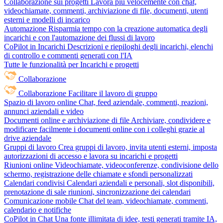
Collaborazione sui progetti
Lavora più velocemente con chat,
videochiamate, commenti, archiviazione di file, documenti, utenti
esterni e modelli di incarico
Automazione
Risparmia tempo con la creazione automatica degli
incarichi e con l'automazione dei flussi di lavoro
CoPilot in Incarichi
Descrizioni e riepiloghi degli incarichi, elenchi
di controllo e commenti generati con l'IA
Tutte le funzionalità per Incarichi e progetti
Collaborazione
Collaborazione
Facilitare il lavoro di gruppo
Spazio di lavoro online
Chat, feed aziendale, commenti, reazioni,
annunci aziendali e video
Documenti online e archiviazione di file
Archiviare, condividere e
modificare facilmente i documenti online con i colleghi grazie al
drive aziendale
Gruppi di lavoro
Crea gruppi di lavoro, invita utenti esterni, imposta
autorizzazioni di accesso e lavora su incarichi e progetti
Riunioni online
Videochiamate, videoconferenze, condivisione dello
schermo, registrazione delle chiamate e sfondi personalizzati
Calendari condivisi
Calendari aziendali e personali, slot disponibili,
prenotazione di sale riunioni, sincronizzazione dei calendari
Comunicazione mobile
Chat del team, videochiamate, commenti,
calendario e notifiche
CoPilot in Chat
Una fonte illimitata di idee, testi generati tramite IA,