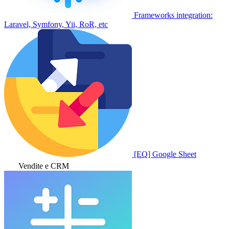
Frameworks integration:
Laravel, Symfony, Yii, RoR, etc
[EQ] Google Sheet
Vendite e CRM