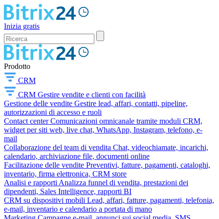
Inizia gratis
Prodotto
CRM
CRM
Gestire vendite e clienti con facilità
Gestione delle vendite
Gestire lead, affari, contatti, pipeline,
autorizzazioni di accesso e ruoli
Contact center
Comunicazioni omnicanale tramite moduli CRM,
widget per siti web, live chat, WhatsApp, Instagram, telefono, e-
mail
Collaborazione del team di vendita
Chat, videochiamate, incarichi,
calendario, archiviazione file, documenti online
Facilitazione delle vendite
Preventivi, fatture, pagamenti, cataloghi,
inventario, firma elettronica, CRM store
Analisi e rapporti
Analizza funnel di vendita, prestazioni dei
dipendenti, Sales Intelligence, rapporti BI
CRM su dispositivi mobili
Lead, affari, fatture, pagamenti, telefonia,
e-mail, inventario e calendario a portata di mano
Marketing
Campagne e-mail, annunci sui social media, SMS,