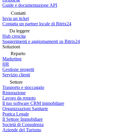
Guide e documentazione API
Contatti
Invia un ticket
Contatta un partner locale di Bitrix24
Da leggere
Hub crescita
Suggerimenti e aggiornamenti su Bitrix24
Soluzioni
Reparto
Marketing
HR
Gestione progetti
Servizio clienti
Settore
Trasporto e stoccaggio
Ristorazione
Lavoro da remoto
Il tuo software CRM immobiliare
Organizzazioni Sanitarie
Pratica Legale
Il Settore Immobiliare
Società di Consulenza
Aziende del Turismo