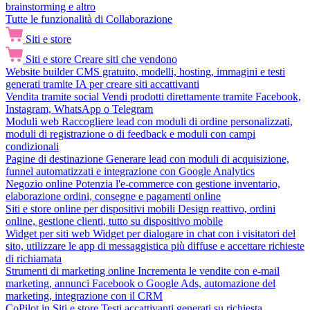
brainstorming e altro
Tutte le funzionalità di Collaborazione
Siti e store
Siti e store
Creare siti che vendono
Website builder
CMS gratuito, modelli, hosting, immagini e testi
generati tramite IA per creare siti accattivanti
Vendita tramite social
Vendi prodotti direttamente tramite Facebook,
Instagram, WhatsApp o Telegram
Moduli web
Raccogliere lead con moduli di ordine personalizzati,
moduli di registrazione o di feedback e moduli con campi
condizionali
Pagine di destinazione
Generare lead con moduli di acquisizione,
funnel automatizzati e integrazione con Google Analytics
Negozio online
Potenzia l'e-commerce con gestione inventario,
elaborazione ordini, consegne e pagamenti online
Siti e store online per dispositivi mobili
Design reattivo, ordini
online, gestione clienti, tutto su dispositivo mobile
Widget per siti web
Widget per dialogare in chat con i visitatori del
sito, utilizzare le app di messaggistica più diffuse e accettare richieste
di richiamata
Strumenti di marketing online
Incrementa le vendite con e-mail
marketing, annunci Facebook o Google Ads, automazione del
marketing, integrazione con il CRM
CoPilot in Siti e store
Testi accattivanti generati su richiesta,