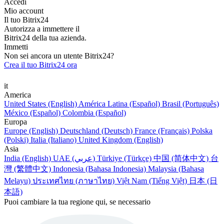
Accedi
Mio account
Il tuo Bitrix24
Autorizza a immettere il
Bitrix24 della tua azienda.
Immetti
Non sei ancora un utente Bitrix24?
Crea il tuo Bitrix24 ora
it
America
United States (English)
América Latina (Español)
Brasil (Português)
México (Español)
Colombia (Español)
Europa
Europe (English)
Deutschland (Deutsch)
France (Français)
Polska
(Polski)
Italia (Italiano)
United Kingdom (English)
Asia
India (English)
UAE (عربي)
Türkiye (Türkçe)
中国 (简体中文)
台
灣 (繁體中文)
Indonesia (Bahasa Indonesia)
Malaysia (Bahasa
Melayu)
ประเทศไทย (ภาษาไทย)
Việt Nam (Tiếng Việt)
日本 (日
本語)
Puoi cambiare la tua regione qui, se necessario