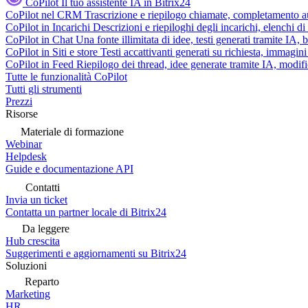
CoPilot
Il tuo assistente IA in Bitrix24
CoPilot nel CRM
Trascrizione e riepilogo chiamate, completamento au
CoPilot in Incarichi
Descrizioni e riepiloghi degli incarichi, elenchi d
CoPilot in Chat
Una fonte illimitata di idee, testi generati tramite IA, 
CoPilot in Siti e store
Testi accattivanti generati su richiesta, immagini 
CoPilot in Feed
Riepilogo dei thread, idee generate tramite IA, modifica
Tutte le funzionalità CoPilot
Tutti gli strumenti
Prezzi
Risorse
Materiale di formazione
Webinar
Helpdesk
Guide e documentazione API
Contatti
Invia un ticket
Contatta un partner locale di Bitrix24
Da leggere
Hub crescita
Suggerimenti e aggiornamenti su Bitrix24
Soluzioni
Reparto
Marketing
HR