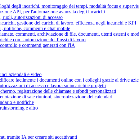
piloghi degli incarichi, monitoraggio dei tempi, modalità focus e supervi
grazione API, per l'automazione avanzata degli incarichi
, ruoli, autorizzazioni di accesso
ncarichi, gestione dei carichi di lavoro, efficienza negli incarichi e KPI
i, notifiche, commenti e chat mobile
mate, commenti, archiviazione di file, documenti, utenti esterni e mode
ichi e con l'automazione dei flussi di lavoro
i controllo e commenti generati con l'IA
unci aziendali e video
ificare facilmente i documenti online con i colleghi grazie al drive azi
utorizzazioni di accesso e lavora su incarichi e progetti
hermo, registrazione delle chiamate e sfondi personalizzati
renotazione di sale riunioni, sincronizzazione dei calendari
dario e notifiche
brainstorming e altro
ti tramite IA per creare siti accattivanti