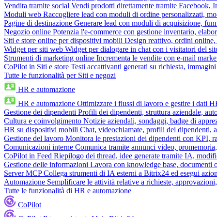
Vendita tramite social
Vendi prodotti direttamente tramite Facebook,
Moduli web
Raccogliere lead con moduli di ordine personalizzati, mo
Pagine di destinazione
Generare lead con moduli di acquisizione, fun
Negozio online
Potenzia l'e-commerce con gestione inventario, elabo
Siti e store online per dispositivi mobili
Design reattivo, ordini online, 
Widget per siti web
Widget per dialogare in chat con i visitatori del sit
Strumenti di marketing online
Incrementa le vendite con e-mail mark
CoPilot in Siti e store
Testi accattivanti generati su richiesta, immagini 
Tutte le funzionalità per Siti e negozi
HR e automazione
HR e automazione
Ottimizzare i flussi di lavoro e gestire i dati 
Gestione dei dipendenti
Profili dei dipendenti, struttura aziendale, au
Cultura e coinvolgimento
Notizie aziendali, sondaggi, badge di apprez
HR su dispositivi mobili
Chat, videochiamate, profili dei dipendenti, 
Gestione del lavoro
Monitora le prestazioni dei dipendenti con KPI, r
Comunicazioni interne
Comunica tramite annunci video, promemoria, 
CoPilot in Feed
Riepilogo dei thread, idee generate tramite IA, modifica
Gestione delle informazioni
Lavora con knowledge base, documenti onli
Server MCP
Collega strumenti di IA esterni a Bitrix24 ed esegui azion
Automazione
Semplificare le attività relative a richieste, approvazio
Tutte le funzionalità di HR e automazione
CoPilot