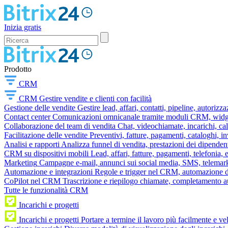
Inizia gratis
Prodotto
CRM
CRM
Gestire vendite e clienti con facilità
Gestione delle vendite
Gestire lead, affari, contatti, pipeline, autorizz
Contact center
Comunicazioni omnicanale tramite moduli CRM, widget 
Collaborazione del team di vendita
Chat, videochiamate, incarichi, ca
Facilitazione delle vendite
Preventivi, fatture, pagamenti, cataloghi, i
Analisi e rapporti
Analizza funnel di vendita, prestazioni dei dipendent
CRM su dispositivi mobili
Lead, affari, fatture, pagamenti, telefonia,
Marketing
Campagne e-mail, annunci sui social media, SMS, telemark
Automazione e integrazioni
Regole e trigger nel CRM, automazione dei
CoPilot nel CRM
Trascrizione e riepilogo chiamate, completamento au
Tutte le funzionalità CRM
Incarichi e progetti
Incarichi e progetti
Portare a termine il lavoro più facilmente e v