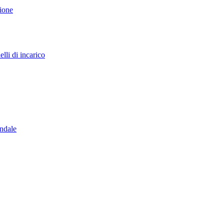
sione
lli di incarico
endale