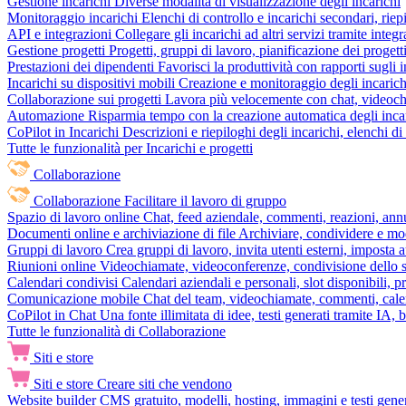
Gestione incarichi
Diverse modalità di visualizzazione degli incarichi
Monitoraggio incarichi
Elenchi di controllo e incarichi secondari, rie
API e integrazioni
Collegare gli incarichi ad altri servizi tramite inte
Gestione progetti
Progetti, gruppi di lavoro, pianificazione dei progetti
Prestazioni dei dipendenti
Favorisci la produttività con rapporti sugli i
Incarichi su dispositivi mobili
Creazione e monitoraggio degli incarich
Collaborazione sui progetti
Lavora più velocemente con chat, videochia
Automazione
Risparmia tempo con la creazione automatica degli incar
CoPilot in Incarichi
Descrizioni e riepiloghi degli incarichi, elenchi d
Tutte le funzionalità per Incarichi e progetti
Collaborazione
Collaborazione
Facilitare il lavoro di gruppo
Spazio di lavoro online
Chat, feed aziendale, commenti, reazioni, ann
Documenti online e archiviazione di file
Archiviare, condividere e mod
Gruppi di lavoro
Crea gruppi di lavoro, invita utenti esterni, imposta a
Riunioni online
Videochiamate, videoconferenze, condivisione dello sc
Calendari condivisi
Calendari aziendali e personali, slot disponibili, p
Comunicazione mobile
Chat del team, videochiamate, commenti, calen
CoPilot in Chat
Una fonte illimitata di idee, testi generati tramite IA, 
Tutte le funzionalità di Collaborazione
Siti e store
Siti e store
Creare siti che vendono
Website builder
CMS gratuito, modelli, hosting, immagini e testi genera