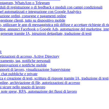
 Instagram, WhatsApp o Telegram
duli di registrazione o di feedback e moduli con campi condizionali
nel automatizzati e integrazione con Google Analytics
razione ordini, consegne e pagamenti online
gestione clienti, tutto su dispositivo mobile
o, utilizzare le app di messaggistica più diffuse e accettare richieste di r
eting, annunci Facebook o Google Ads, automazione del marketing, in
generate tramite IA, istruzioni dettagliate, traduzione di testi
HR
torizzazioni di accesso, Active Directory
zamento, tag, notifiche personali
approvazioni e notifiche mobile
apporti di lavoro, visualizzazione Supervisione
chat pubbliche e private
 e creazione di testi, scrittura di risposte tramite IA, traduzione di testi
ne, archiviazione di file, autorizzazioni di accesso
i sicure nello spazio di lavoro
ni, note spese, RPA, automazione dei flussi di lavoro