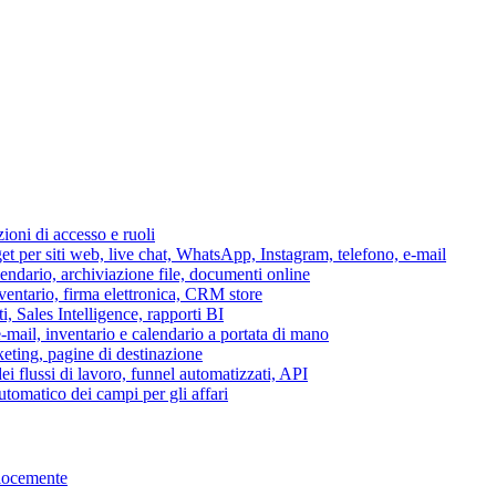
azioni di accesso e ruoli
per siti web, live chat, WhatsApp, Instagram, telefono, e-mail
lendario, archiviazione file, documenti online
nventario, firma elettronica, CRM store
i, Sales Intelligence, rapporti BI
 e-mail, inventario e calendario a portata di mano
eting, pagine di destinazione
 flussi di lavoro, funnel automatizzati, API
tomatico dei campi per gli affari
elocemente