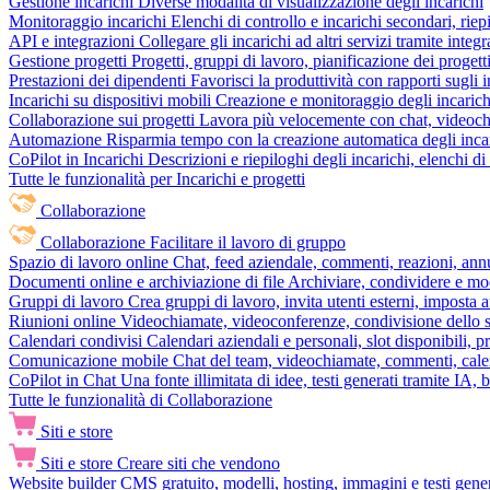
Gestione incarichi
Diverse modalità di visualizzazione degli incarichi
Monitoraggio incarichi
Elenchi di controllo e incarichi secondari, rie
API e integrazioni
Collegare gli incarichi ad altri servizi tramite inte
Gestione progetti
Progetti, gruppi di lavoro, pianificazione dei progetti
Prestazioni dei dipendenti
Favorisci la produttività con rapporti sugli i
Incarichi su dispositivi mobili
Creazione e monitoraggio degli incarich
Collaborazione sui progetti
Lavora più velocemente con chat, videochia
Automazione
Risparmia tempo con la creazione automatica degli incar
CoPilot in Incarichi
Descrizioni e riepiloghi degli incarichi, elenchi d
Tutte le funzionalità per Incarichi e progetti
Collaborazione
Collaborazione
Facilitare il lavoro di gruppo
Spazio di lavoro online
Chat, feed aziendale, commenti, reazioni, ann
Documenti online e archiviazione di file
Archiviare, condividere e mod
Gruppi di lavoro
Crea gruppi di lavoro, invita utenti esterni, imposta a
Riunioni online
Videochiamate, videoconferenze, condivisione dello sc
Calendari condivisi
Calendari aziendali e personali, slot disponibili, p
Comunicazione mobile
Chat del team, videochiamate, commenti, calen
CoPilot in Chat
Una fonte illimitata di idee, testi generati tramite IA, 
Tutte le funzionalità di Collaborazione
Siti e store
Siti e store
Creare siti che vendono
Website builder
CMS gratuito, modelli, hosting, immagini e testi genera