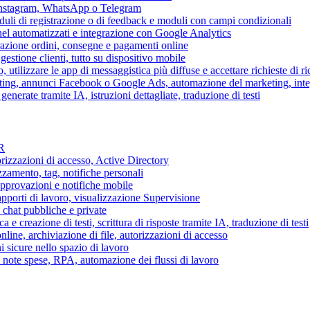
 Instagram, WhatsApp o Telegram
duli di registrazione o di feedback e moduli con campi condizionali
nel automatizzati e integrazione con Google Analytics
razione ordini, consegne e pagamenti online
gestione clienti, tutto su dispositivo mobile
o, utilizzare le app di messaggistica più diffuse e accettare richieste di r
eting, annunci Facebook o Google Ads, automazione del marketing, in
generate tramite IA, istruzioni dettagliate, traduzione di testi
HR
torizzazioni di accesso, Active Directory
zamento, tag, notifiche personali
approvazioni e notifiche mobile
apporti di lavoro, visualizzazione Supervisione
chat pubbliche e private
 e creazione di testi, scrittura di risposte tramite IA, traduzione di testi
ne, archiviazione di file, autorizzazioni di accesso
i sicure nello spazio di lavoro
ni, note spese, RPA, automazione dei flussi di lavoro