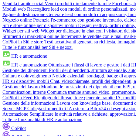
Vendita tramite social
Vendi prodotti direttamente tramite Facebook,
Moduli web
Raccogliere lead con moduli di ordine personalizzati, mo
Pagine di destinazione
Generare lead con moduli di acquisizione, fun
Negozio online
Potenzia l'e-commerce con gestione inventario, elabo
Siti e store online per dispositivi mobili
Design reattivo, ordini online, 
Widget per siti web
Widget per dialogare in chat con i visitatori del sit
Strumenti di marketing online
Incrementa le vendite con e-mail mark
CoPilot in Siti e store
Testi accattivanti generati su richiesta, immagini 
Tutte le funzionalità per Siti e negozi
HR e automazione
HR e automazione
Ottimizzare i flussi di lavoro e gestire i dati 
Gestione dei dipendenti
Profili dei dipendenti, struttura aziendale, au
Cultura e coinvolgimento
Notizie aziendali, sondaggi, badge di apprez
HR su dispositivi mobili
Chat, videochiamate, profili dei dipendenti, 
Gestione del lavoro
Monitora le prestazioni dei dipendenti con KPI, r
Comunicazioni interne
Comunica tramite annunci video, promemoria, 
CoPilot in Feed
Riepilogo dei thread, idee generate tramite IA, modifica
Gestione delle informazioni
Lavora con knowledge base, documenti onli
Server MCP
Collega strumenti di IA esterni a Bitrix24 ed esegui azion
Automazione
Semplificare le attività relative a richieste, approvazio
Tutte le funzionalità di HR e automazione
CoPilot