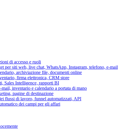
azioni di accesso e ruoli
per siti web, live chat, WhatsApp, Instagram, telefono, e-mail
lendario, archiviazione file, documenti online
nventario, firma elettronica, CRM store
i, Sales Intelligence, rapporti BI
 e-mail, inventario e calendario a portata di mano
eting, pagine di destinazione
 flussi di lavoro, funnel automatizzati, API
tomatico dei campi per gli affari
elocemente