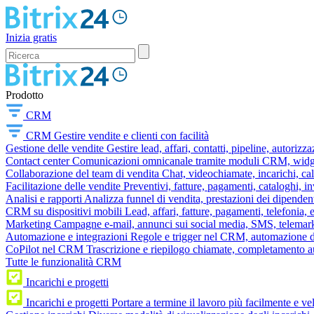
Inizia gratis
Prodotto
CRM
CRM
Gestire vendite e clienti con facilità
Gestione delle vendite
Gestire lead, affari, contatti, pipeline, autorizz
Contact center
Comunicazioni omnicanale tramite moduli CRM, widget 
Collaborazione del team di vendita
Chat, videochiamate, incarichi, ca
Facilitazione delle vendite
Preventivi, fatture, pagamenti, cataloghi, i
Analisi e rapporti
Analizza funnel di vendita, prestazioni dei dipendent
CRM su dispositivi mobili
Lead, affari, fatture, pagamenti, telefonia,
Marketing
Campagne e-mail, annunci sui social media, SMS, telemark
Automazione e integrazioni
Regole e trigger nel CRM, automazione dei
CoPilot nel CRM
Trascrizione e riepilogo chiamate, completamento au
Tutte le funzionalità CRM
Incarichi e progetti
Incarichi e progetti
Portare a termine il lavoro più facilmente e v