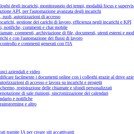
piloghi degli incarichi, monitoraggio dei tempi, modalità focus e supervi
grazione API, per l'automazione avanzata degli incarichi
, ruoli, autorizzazioni di accesso
ncarichi, gestione dei carichi di lavoro, efficienza negli incarichi e KPI
i, notifiche, commenti e chat mobile
mate, commenti, archiviazione di file, documenti, utenti esterni e mode
ichi e con l'automazione dei flussi di lavoro
i controllo e commenti generati con l'IA
unci aziendali e video
ificare facilmente i documenti online con i colleghi grazie al drive azi
utorizzazioni di accesso e lavora su incarichi e progetti
hermo, registrazione delle chiamate e sfondi personalizzati
renotazione di sale riunioni, sincronizzazione dei calendari
dario e notifiche
brainstorming e altro
ti tramite IA per creare siti accattivanti