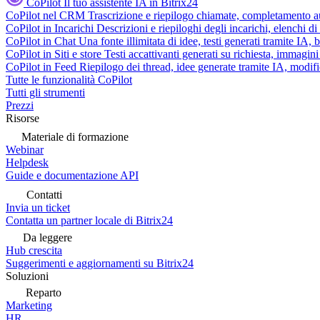
CoPilot
Il tuo assistente IA in Bitrix24
CoPilot nel CRM
Trascrizione e riepilogo chiamate, completamento au
CoPilot in Incarichi
Descrizioni e riepiloghi degli incarichi, elenchi d
CoPilot in Chat
Una fonte illimitata di idee, testi generati tramite IA, 
CoPilot in Siti e store
Testi accattivanti generati su richiesta, immagini 
CoPilot in Feed
Riepilogo dei thread, idee generate tramite IA, modifica
Tutte le funzionalità CoPilot
Tutti gli strumenti
Prezzi
Risorse
Materiale di formazione
Webinar
Helpdesk
Guide e documentazione API
Contatti
Invia un ticket
Contatta un partner locale di Bitrix24
Da leggere
Hub crescita
Suggerimenti e aggiornamenti su Bitrix24
Soluzioni
Reparto
Marketing
HR