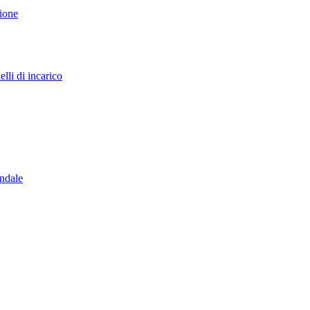
sione
lli di incarico
endale