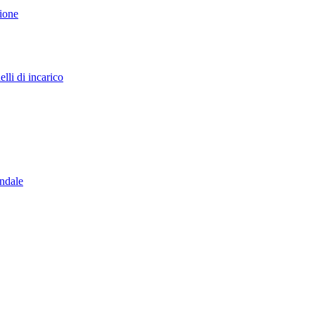
sione
lli di incarico
endale