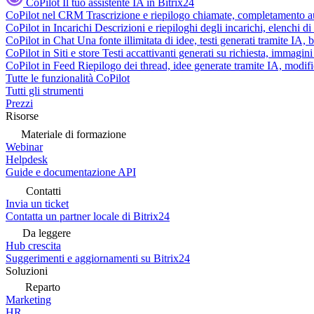
CoPilot
Il tuo assistente IA in Bitrix24
CoPilot nel CRM
Trascrizione e riepilogo chiamate, completamento au
CoPilot in Incarichi
Descrizioni e riepiloghi degli incarichi, elenchi d
CoPilot in Chat
Una fonte illimitata di idee, testi generati tramite IA, 
CoPilot in Siti e store
Testi accattivanti generati su richiesta, immagini 
CoPilot in Feed
Riepilogo dei thread, idee generate tramite IA, modifica
Tutte le funzionalità CoPilot
Tutti gli strumenti
Prezzi
Risorse
Materiale di formazione
Webinar
Helpdesk
Guide e documentazione API
Contatti
Invia un ticket
Contatta un partner locale di Bitrix24
Da leggere
Hub crescita
Suggerimenti e aggiornamenti su Bitrix24
Soluzioni
Reparto
Marketing
HR