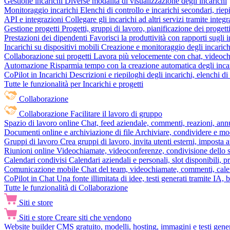
Gestione incarichi
Diverse modalità di visualizzazione degli incarichi
Monitoraggio incarichi
Elenchi di controllo e incarichi secondari, rie
API e integrazioni
Collegare gli incarichi ad altri servizi tramite inte
Gestione progetti
Progetti, gruppi di lavoro, pianificazione dei progetti
Prestazioni dei dipendenti
Favorisci la produttività con rapporti sugli i
Incarichi su dispositivi mobili
Creazione e monitoraggio degli incarich
Collaborazione sui progetti
Lavora più velocemente con chat, videochia
Automazione
Risparmia tempo con la creazione automatica degli incar
CoPilot in Incarichi
Descrizioni e riepiloghi degli incarichi, elenchi d
Tutte le funzionalità per Incarichi e progetti
Collaborazione
Collaborazione
Facilitare il lavoro di gruppo
Spazio di lavoro online
Chat, feed aziendale, commenti, reazioni, ann
Documenti online e archiviazione di file
Archiviare, condividere e mod
Gruppi di lavoro
Crea gruppi di lavoro, invita utenti esterni, imposta a
Riunioni online
Videochiamate, videoconferenze, condivisione dello sc
Calendari condivisi
Calendari aziendali e personali, slot disponibili, p
Comunicazione mobile
Chat del team, videochiamate, commenti, calen
CoPilot in Chat
Una fonte illimitata di idee, testi generati tramite IA, 
Tutte le funzionalità di Collaborazione
Siti e store
Siti e store
Creare siti che vendono
Website builder
CMS gratuito, modelli, hosting, immagini e testi genera