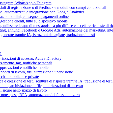
 Instagram, WhatsApp o Telegram
duli di registrazione o di feedback e moduli con campi condizionali
nel automatizzati e integrazione con Google Analytics
razione ordini, consegne e pagamenti online
gestione clienti, tutto su dispositivo mobile
o, utilizzare le app di messaggistica più diffuse e accettare richieste di r
eting, annunci Facebook o Google Ads, automazione del marketing, in
generate tramite IA, istruzioni dettagliate, traduzione di testi
HR
torizzazioni di accesso, Active Directory
zamento, tag, notifiche personali
approvazioni e notifiche mobile
apporti di lavoro, visualizzazione Supervisione
chat pubbliche e private
 e creazione di testi, scrittura di risposte tramite IA, traduzione di testi
ne, archiviazione di file, autorizzazioni di accesso
i sicure nello spazio di lavoro
ni, note spese, RPA, automazione dei flussi di lavoro