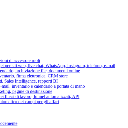
azioni di accesso e ruoli
per siti web, live chat, WhatsApp, Instagram, telefono, e-mail
lendario, archiviazione file, documenti online
nventario, firma elettronica, CRM store
i, Sales Intelligence, rapporti BI
 e-mail, inventario e calendario a portata di mano
eting, pagine di destinazione
 flussi di lavoro, funnel automatizzati, API
tomatico dei campi per gli affari
elocemente