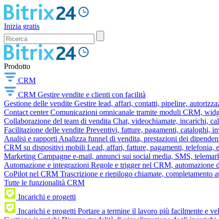
Inizia gratis
Prodotto
CRM
CRM
Gestire vendite e clienti con facilità
Gestione delle vendite
Gestire lead, affari, contatti, pipeline, autorizz
Contact center
Comunicazioni omnicanale tramite moduli CRM, widget 
Collaborazione del team di vendita
Chat, videochiamate, incarichi, ca
Facilitazione delle vendite
Preventivi, fatture, pagamenti, cataloghi, i
Analisi e rapporti
Analizza funnel di vendita, prestazioni dei dipendent
CRM su dispositivi mobili
Lead, affari, fatture, pagamenti, telefonia,
Marketing
Campagne e-mail, annunci sui social media, SMS, telemark
Automazione e integrazioni
Regole e trigger nel CRM, automazione dei
CoPilot nel CRM
Trascrizione e riepilogo chiamate, completamento au
Tutte le funzionalità CRM
Incarichi e progetti
Incarichi e progetti
Portare a termine il lavoro più facilmente e v