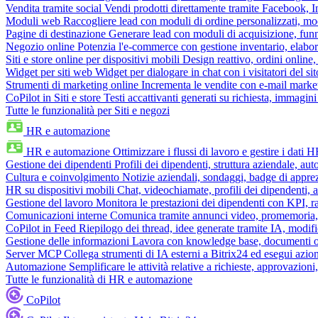
Vendita tramite social
Vendi prodotti direttamente tramite Facebook,
Moduli web
Raccogliere lead con moduli di ordine personalizzati, mo
Pagine di destinazione
Generare lead con moduli di acquisizione, fun
Negozio online
Potenzia l'e-commerce con gestione inventario, elabo
Siti e store online per dispositivi mobili
Design reattivo, ordini online, 
Widget per siti web
Widget per dialogare in chat con i visitatori del sit
Strumenti di marketing online
Incrementa le vendite con e-mail mark
CoPilot in Siti e store
Testi accattivanti generati su richiesta, immagini 
Tutte le funzionalità per Siti e negozi
HR e automazione
HR e automazione
Ottimizzare i flussi di lavoro e gestire i dati 
Gestione dei dipendenti
Profili dei dipendenti, struttura aziendale, au
Cultura e coinvolgimento
Notizie aziendali, sondaggi, badge di apprez
HR su dispositivi mobili
Chat, videochiamate, profili dei dipendenti, 
Gestione del lavoro
Monitora le prestazioni dei dipendenti con KPI, r
Comunicazioni interne
Comunica tramite annunci video, promemoria, 
CoPilot in Feed
Riepilogo dei thread, idee generate tramite IA, modifica
Gestione delle informazioni
Lavora con knowledge base, documenti onli
Server MCP
Collega strumenti di IA esterni a Bitrix24 ed esegui azion
Automazione
Semplificare le attività relative a richieste, approvazio
Tutte le funzionalità di HR e automazione
CoPilot