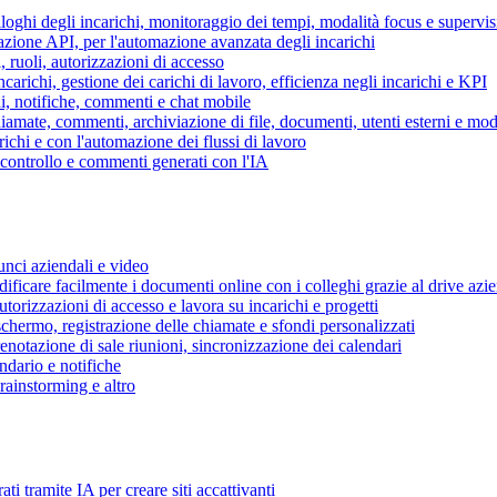
piloghi degli incarichi, monitoraggio dei tempi, modalità focus e supervi
grazione API, per l'automazione avanzata degli incarichi
, ruoli, autorizzazioni di accesso
ncarichi, gestione dei carichi di lavoro, efficienza negli incarichi e KPI
i, notifiche, commenti e chat mobile
mate, commenti, archiviazione di file, documenti, utenti esterni e mode
ichi e con l'automazione dei flussi di lavoro
i controllo e commenti generati con l'IA
unci aziendali e video
ificare facilmente i documenti online con i colleghi grazie al drive azi
utorizzazioni di accesso e lavora su incarichi e progetti
hermo, registrazione delle chiamate e sfondi personalizzati
renotazione di sale riunioni, sincronizzazione dei calendari
dario e notifiche
brainstorming e altro
ti tramite IA per creare siti accattivanti