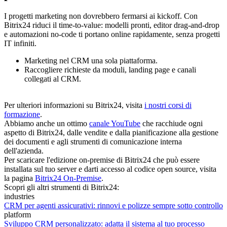
I progetti marketing non dovrebbero fermarsi ai kickoff. Con
Bitrix24 riduci il time‑to‑value: modelli pronti, editor drag‑and‑drop
e automazioni no‑code ti portano online rapidamente, senza progetti
IT infiniti.
Marketing nel CRM una sola piattaforma.
Raccogliere richieste da moduli, landing page e canali
collegati al CRM.
Per ulteriori informazioni su Bitrix24, visita
i nostri corsi di
formazione
.
Abbiamo anche un ottimo
canale YouTube
che racchiude ogni
aspetto di Bitrix24, dalle vendite e dalla pianificazione alla gestione
dei documenti e agli strumenti di comunicazione interna
dell'azienda.
Per scaricare l'edizione on-premise di Bitrix24 che può essere
installata sul tuo server e darti accesso al codice open source, visita
la pagina
Bitrix24 On-Premise
.
Scopri gli altri strumenti di Bitrix24:
industries
CRM per agenti assicurativi: rinnovi e polizze sempre sotto controllo
platform
Sviluppo CRM personalizzato: adatta il sistema al tuo processo