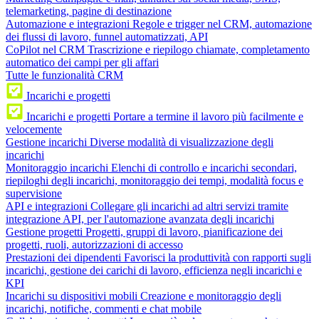
telemarketing, pagine di destinazione
Automazione e integrazioni
Regole e trigger nel CRM, automazione
dei flussi di lavoro, funnel automatizzati, API
CoPilot nel CRM
Trascrizione e riepilogo chiamate, completamento
automatico dei campi per gli affari
Tutte le funzionalità CRM
Incarichi e progetti
Incarichi e progetti
Portare a termine il lavoro più facilmente e
velocemente
Gestione incarichi
Diverse modalità di visualizzazione degli
incarichi
Monitoraggio incarichi
Elenchi di controllo e incarichi secondari,
riepiloghi degli incarichi, monitoraggio dei tempi, modalità focus e
supervisione
API e integrazioni
Collegare gli incarichi ad altri servizi tramite
integrazione API, per l'automazione avanzata degli incarichi
Gestione progetti
Progetti, gruppi di lavoro, pianificazione dei
progetti, ruoli, autorizzazioni di accesso
Prestazioni dei dipendenti
Favorisci la produttività con rapporti sugli
incarichi, gestione dei carichi di lavoro, efficienza negli incarichi e
KPI
Incarichi su dispositivi mobili
Creazione e monitoraggio degli
incarichi, notifiche, commenti e chat mobile