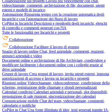
Collaborazione sui progetti
Lavora più velocemente con chat,
videochiamate, commenti, archiviazione di file, documenti, utenti
esterni e modelli di incarico
Automazione
Risparmia tempo con la creazione automatica degli
incarichi e con l'automazione dei flussi di lavoro
CoPilot in Incarichi
Descrizioni e riepiloghi degli incarichi, elenchi
di controllo e commenti generati con l'IA
Tutte le funzionalità per Incarichi e progetti
Collaborazione
Collaborazione
Facilitare il lavoro di gruppo
Spazio di lavoro online
Chat, feed aziendale, commenti, reazioni,
annunci aziendali e video
Documenti online e archiviazione di file
Archiviare, condividere e
modificare facilmente i documenti online con i colleghi grazie al
drive aziendale
Gruppi di lavoro
Crea gruppi di lavoro, invita utenti esterni, imposta
autorizzazioni di accesso e lavora su incarichi e progetti
Riunioni online
Videochiamate, videoconferenze, condivisione dello
schermo, registrazione delle chiamate e sfondi personalizzati
Calendari condivisi
Calendari aziendali e personali, slot disponibili,
prenotazione di sale riunioni, sincronizzazione dei calendari
Comunicazione mobile
Chat del team, videochiamate, commenti,
calendario e notifiche
CoPilot in Chat
Una fonte illimitata di idee, testi generati tramite IA,