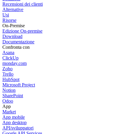
Recensioni dei clienti
Alternative
Usi
Risorse
On-Premise
Edizione On-premise
Download
Documentazione
Confronta con
Asana
ClickUp
monday.com
Zoho
Trello
HubSpot
Microsoft Project
Notion
SharePoint
Odoo
App
Market
App mobile
App desktop
API/sviluppatori
Google API Services