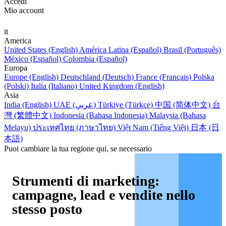
Accedi
Mio account
it
America
United States (English)
América Latina (Español)
Brasil (Português)
México (Español)
Colombia (Español)
Europa
Europe (English)
Deutschland (Deutsch)
France (Français)
Polska
(Polski)
Italia (Italiano)
United Kingdom (English)
Asia
India (English)
UAE (عربي)
Türkiye (Türkçe)
中国 (简体中文)
台
灣 (繁體中文)
Indonesia (Bahasa Indonesia)
Malaysia (Bahasa
Melayu)
ประเทศไทย (ภาษาไทย)
Việt Nam (Tiếng Việt)
日本 (日
本語)
Puoi cambiare la tua regione qui, se necessario
Strumenti di marketing:
campagne, lead e vendite nello
stesso posto