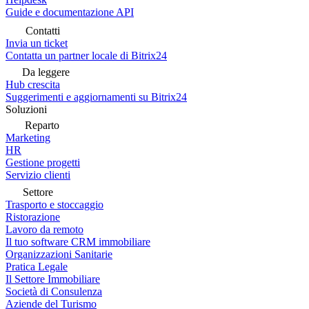
Guide e documentazione API
Contatti
Invia un ticket
Contatta un partner locale di Bitrix24
Da leggere
Hub crescita
Suggerimenti e aggiornamenti su Bitrix24
Soluzioni
Reparto
Marketing
HR
Gestione progetti
Servizio clienti
Settore
Trasporto e stoccaggio
Ristorazione
Lavoro da remoto
Il tuo software CRM immobiliare
Organizzazioni Sanitarie
Pratica Legale
Il Settore Immobiliare
Società di Consulenza
Aziende del Turismo