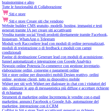
brainstorming e altro
Tutte le funzionalità di Collaborazione
Siti e store
Siti e store
Creare siti che vendono
Website builder
CMS gratuito, modelli, hosting, immagini e testi
generati tramite IA per creare siti accattivanti
Vendita tramite social
Vendi prodotti direttamente tramite Facebook,
Instagram, WhatsApp o Telegram
Moduli web
Raccogliere lead con moduli di ordine personalizzati,
moduli di registrazione o di feedback e moduli con campi
condizionali
Pagine di destinazione
Generare lead con moduli di acquisizione,
funnel automatizzati e integrazione con Google Analytics
Negozio online
Potenzia l'e-commerce con gestione inventario,
elaborazione ordini, consegne e pagamenti online
Siti e store online per dispositivi mobili
Design reattivo, ordini
online, gestione clienti, tutto su dispositivo mobile
Widget per siti web
Widget per dialogare in chat con i visitatori del
sito, utilizzare le app di messaggistica più diffuse e accettare richieste
di richiamata
Strumenti di marketing online
Incrementa le vendite con e-mail
marketing, annunci Facebook o Google Ads, automazione del
marketing, integrazione con il CRM
CoPilot in Siti e store
Testi accattivanti generati su richiesta,