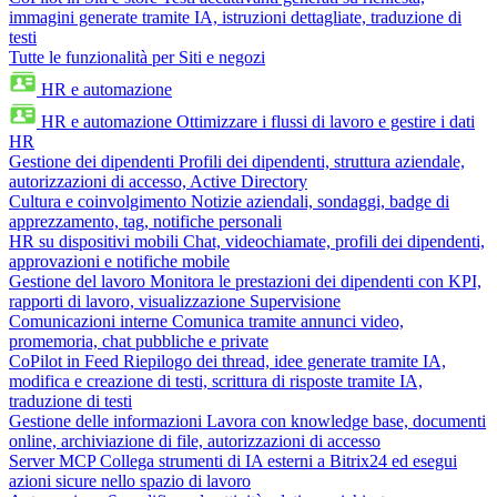
immagini generate tramite IA, istruzioni dettagliate, traduzione di
testi
Tutte le funzionalità per Siti e negozi
HR e automazione
HR e automazione
Ottimizzare i flussi di lavoro e gestire i dati
HR
Gestione dei dipendenti
Profili dei dipendenti, struttura aziendale,
autorizzazioni di accesso, Active Directory
Cultura e coinvolgimento
Notizie aziendali, sondaggi, badge di
apprezzamento, tag, notifiche personali
HR su dispositivi mobili
Chat, videochiamate, profili dei dipendenti,
approvazioni e notifiche mobile
Gestione del lavoro
Monitora le prestazioni dei dipendenti con KPI,
rapporti di lavoro, visualizzazione Supervisione
Comunicazioni interne
Comunica tramite annunci video,
promemoria, chat pubbliche e private
CoPilot in Feed
Riepilogo dei thread, idee generate tramite IA,
modifica e creazione di testi, scrittura di risposte tramite IA,
traduzione di testi
Gestione delle informazioni
Lavora con knowledge base, documenti
online, archiviazione di file, autorizzazioni di accesso
Server MCP
Collega strumenti di IA esterni a Bitrix24 ed esegui
azioni sicure nello spazio di lavoro