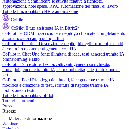
Automazione
Semplificare le attività relative a richieste,
approvazioni, note spese, RPA, automazione dei flussi di lavoro
Tutte le funzionalità di HR e automazione
CoPilot
CoPilot
Il tuo assistente IA in Bitrix24
CoPilot nel CRM
Trascrizione e riepilogo chiamate, completamento
automatico dei campi per gli affari
CoPilot in Incarichi
Descrizioni e riepiloghi degli incarichi, elenchi
di controllo e commenti generati con l'IA
CoPilot in Chat
Una fonte illimitata di idee, testi generati tramite IA,
brainstorming e altro
CoPilot in Siti e store
Testi accattivanti generati su richiesta,
immagini generate tramite IA, istruzioni dettagliate, traduzione di
testi
CoPilot in Feed
Riepilogo dei thread, idee generate tramite IA,
modifica e creazione di testi, scrittura di risposte tramite IA,
traduzione di testi
Tutte le funzionalità CoPilot
Tutti gli strumenti
Prezzi
Risorse
Materiale di formazione
Webinar
Helpdesk