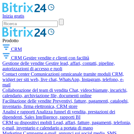
Inizia gratis
Prodotto
CRM
CRM
Gestire vendite e clienti con facilità
Gestione delle vendite
Gestire lead, affari, contatti, pipeline,
autorizzazioni di accesso e ruoli
Contact center
Comunicazioni omnicanale tramite moduli CRM,
widget per siti web, live chat, WhatsApp, Instagram, telefono, e-
mail
Collaborazione del team di vendita
Chat, videochiamate, incarichi,
calendario, archiviazione file, documenti online
Facilitazione delle vendite
Preventivi, fatture, pagamenti, cataloghi,
inventario, firma elettronica, CRM store
Analisi e rapporti
Analizza funnel di vendita, prestazioni dei
dipendenti, Sales Intelligence, rapporti BI
CRM su dispositivi mobili
Lead, affari, fatture, pagamenti, telefonia,
e-mail, inventario e calendario a portata di mano
Marketing
Campagne e-mail, annunci sui social media, SMS,