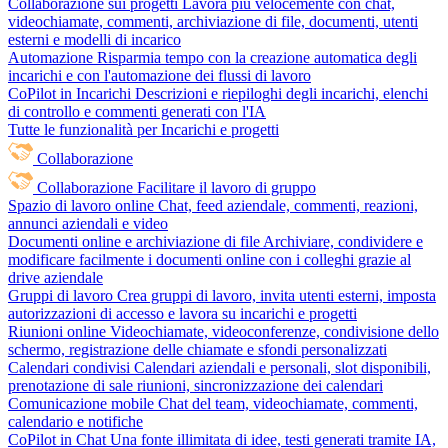
Collaborazione sui progetti
Lavora più velocemente con chat,
videochiamate, commenti, archiviazione di file, documenti, utenti
esterni e modelli di incarico
Automazione
Risparmia tempo con la creazione automatica degli
incarichi e con l'automazione dei flussi di lavoro
CoPilot in Incarichi
Descrizioni e riepiloghi degli incarichi, elenchi
di controllo e commenti generati con l'IA
Tutte le funzionalità per Incarichi e progetti
Collaborazione
Collaborazione
Facilitare il lavoro di gruppo
Spazio di lavoro online
Chat, feed aziendale, commenti, reazioni,
annunci aziendali e video
Documenti online e archiviazione di file
Archiviare, condividere e
modificare facilmente i documenti online con i colleghi grazie al
drive aziendale
Gruppi di lavoro
Crea gruppi di lavoro, invita utenti esterni, imposta
autorizzazioni di accesso e lavora su incarichi e progetti
Riunioni online
Videochiamate, videoconferenze, condivisione dello
schermo, registrazione delle chiamate e sfondi personalizzati
Calendari condivisi
Calendari aziendali e personali, slot disponibili,
prenotazione di sale riunioni, sincronizzazione dei calendari
Comunicazione mobile
Chat del team, videochiamate, commenti,
calendario e notifiche
CoPilot in Chat
Una fonte illimitata di idee, testi generati tramite IA,