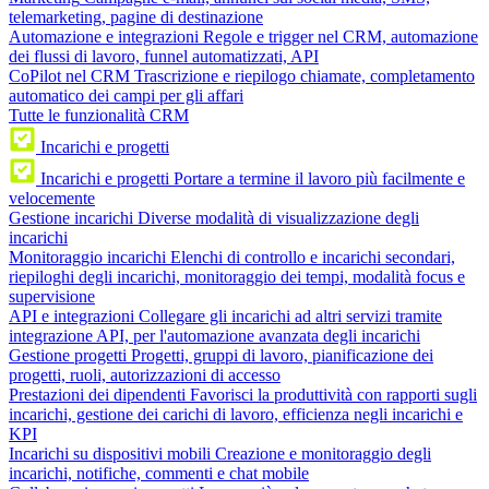
telemarketing, pagine di destinazione
Automazione e integrazioni
Regole e trigger nel CRM, automazione
dei flussi di lavoro, funnel automatizzati, API
CoPilot nel CRM
Trascrizione e riepilogo chiamate, completamento
automatico dei campi per gli affari
Tutte le funzionalità CRM
Incarichi e progetti
Incarichi e progetti
Portare a termine il lavoro più facilmente e
velocemente
Gestione incarichi
Diverse modalità di visualizzazione degli
incarichi
Monitoraggio incarichi
Elenchi di controllo e incarichi secondari,
riepiloghi degli incarichi, monitoraggio dei tempi, modalità focus e
supervisione
API e integrazioni
Collegare gli incarichi ad altri servizi tramite
integrazione API, per l'automazione avanzata degli incarichi
Gestione progetti
Progetti, gruppi di lavoro, pianificazione dei
progetti, ruoli, autorizzazioni di accesso
Prestazioni dei dipendenti
Favorisci la produttività con rapporti sugli
incarichi, gestione dei carichi di lavoro, efficienza negli incarichi e
KPI
Incarichi su dispositivi mobili
Creazione e monitoraggio degli
incarichi, notifiche, commenti e chat mobile