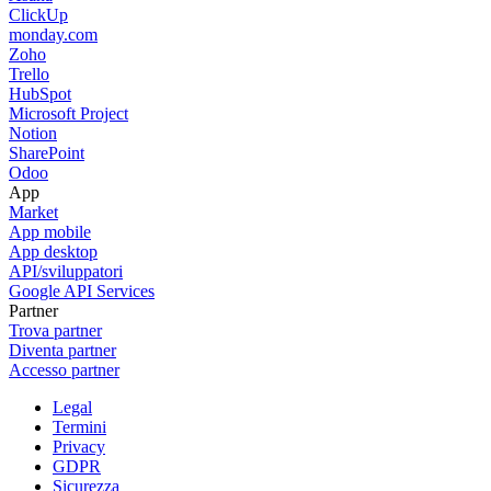
ClickUp
monday.com
Zoho
Trello
HubSpot
Microsoft Project
Notion
SharePoint
Odoo
App
Market
App mobile
App desktop
API/sviluppatori
Google API Services
Partner
Trova partner
Diventa partner
Accesso partner
Legal
Termini
Privacy
GDPR
Sicurezza