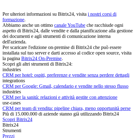
Per ulteriori informazioni su Bitrix24, visita
i nostri corsi di
formazione
.
Abbiamo anche un ottimo
canale YouTube
che racchiude ogni
aspetto di Bitrix24, dalle vendite e dalla pianificazione alla gestione
dei documenti e agli strumenti di comunicazione interna
dell'azienda.
Per scaricare l'edizione on-premise di Bitrix24 che può essere
installata sul tuo server e darti accesso al codice open source, visita
la pagina
Bitrix24 On-Premise
.
Scopri gli altri strumenti di Bitrix24:
industries
CRM per hotel: ospiti, preferenze e vendite senza perdere dettagli
integrations
CRM per Google: Gmail, calendario e vendite nello stesso flusso
industries
CRM per la sanità: relazioni e attività gestite con attenzione
use-cases
CRM per team di vendita: pipeline chiara, meno opportunità perse
Più di 15.000.000 di aziende stanno già utilizzando Bitrix24
Scopri Bitrix24
Bitrix24
Strumenti
Prezzi