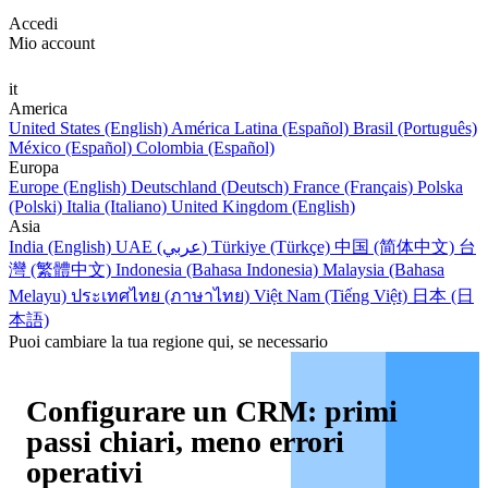
Accedi
Mio account
it
America
United States (English)
América Latina (Español)
Brasil (Português)
México (Español)
Colombia (Español)
Europa
Europe (English)
Deutschland (Deutsch)
France (Français)
Polska
(Polski)
Italia (Italiano)
United Kingdom (English)
Asia
India (English)
UAE (عربي)
Türkiye (Türkçe)
中国 (简体中文)
台
灣 (繁體中文)
Indonesia (Bahasa Indonesia)
Malaysia (Bahasa
Melayu)
ประเทศไทย (ภาษาไทย)
Việt Nam (Tiếng Việt)
日本 (日
本語)
Puoi cambiare la tua regione qui, se necessario
Configurare un CRM: primi
passi chiari, meno errori
operativi