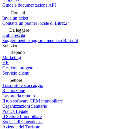
Guide e documentazione API
Contatti
Invia un ticket
Contatta un partner locale di Bitrix24
Da leggere
Hub crescita
Suggerimenti e aggiornamenti su Bitrix24
Soluzioni
Reparto
Marketing
HR
Gestione progetti
Servizio clienti
Settore
Trasporto e stoccaggio
Ristorazione
Lavoro da remoto
Il tuo software CRM immobiliare
Organizzazioni Sanitarie
Pratica Legale
Il Settore Immobiliare
Società di Consulenza
Aziende del Turismo