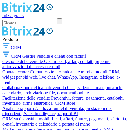
Inizia gratis
Prodotto
CRM
CRM
Gestire vendite e clienti con facilità
Gestione delle vendite
Gestire lead, affari, contatti, pipeline,
autorizzazioni di accesso e ruoli
Contact center
Comunicazioni omnicanale tramite moduli CRM,
widget per siti web, live chat, WhatsApp, Instagram, telefono, e-
mail
Collaborazione del team di vendita
Chat, videochiamate, incarichi,
calendario, archiviazione file, documenti online
Facilitazione delle vendite
Preventivi, fatture, pagamenti, cataloghi,
inventario, firma elettronica, CRM store
Analisi e rapporti
Analizza funnel di vendita, prestazioni dei
dipendenti, Sales Intelligence, rapporti BI
CRM su dispositivi mobili
Lead, affari, fatture, pagamenti, telefonia,
e-mail, inventario e calendario a portata di mano
Marketing
Campagne e-mail, annunci sui social media, SMS,