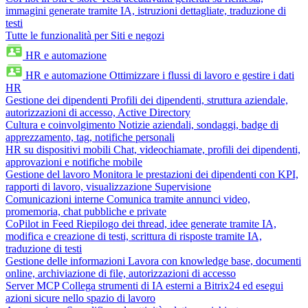
immagini generate tramite IA, istruzioni dettagliate, traduzione di
testi
Tutte le funzionalità per Siti e negozi
HR e automazione
HR e automazione
Ottimizzare i flussi di lavoro e gestire i dati
HR
Gestione dei dipendenti
Profili dei dipendenti, struttura aziendale,
autorizzazioni di accesso, Active Directory
Cultura e coinvolgimento
Notizie aziendali, sondaggi, badge di
apprezzamento, tag, notifiche personali
HR su dispositivi mobili
Chat, videochiamate, profili dei dipendenti,
approvazioni e notifiche mobile
Gestione del lavoro
Monitora le prestazioni dei dipendenti con KPI,
rapporti di lavoro, visualizzazione Supervisione
Comunicazioni interne
Comunica tramite annunci video,
promemoria, chat pubbliche e private
CoPilot in Feed
Riepilogo dei thread, idee generate tramite IA,
modifica e creazione di testi, scrittura di risposte tramite IA,
traduzione di testi
Gestione delle informazioni
Lavora con knowledge base, documenti
online, archiviazione di file, autorizzazioni di accesso
Server MCP
Collega strumenti di IA esterni a Bitrix24 ed esegui
azioni sicure nello spazio di lavoro