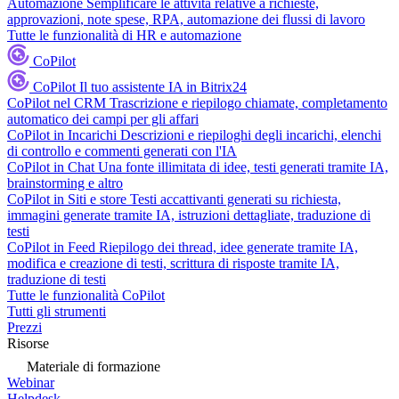
Automazione
Semplificare le attività relative a richieste,
approvazioni, note spese, RPA, automazione dei flussi di lavoro
Tutte le funzionalità di HR e automazione
CoPilot
CoPilot
Il tuo assistente IA in Bitrix24
CoPilot nel CRM
Trascrizione e riepilogo chiamate, completamento
automatico dei campi per gli affari
CoPilot in Incarichi
Descrizioni e riepiloghi degli incarichi, elenchi
di controllo e commenti generati con l'IA
CoPilot in Chat
Una fonte illimitata di idee, testi generati tramite IA,
brainstorming e altro
CoPilot in Siti e store
Testi accattivanti generati su richiesta,
immagini generate tramite IA, istruzioni dettagliate, traduzione di
testi
CoPilot in Feed
Riepilogo dei thread, idee generate tramite IA,
modifica e creazione di testi, scrittura di risposte tramite IA,
traduzione di testi
Tutte le funzionalità CoPilot
Tutti gli strumenti
Prezzi
Risorse
Materiale di formazione
Webinar
Helpdesk