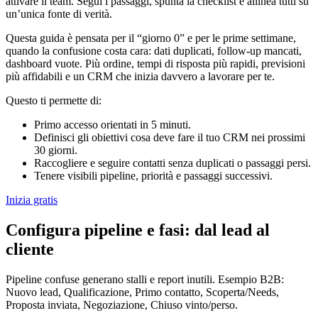
attivare il team. Segui i passaggi, spunta la checklist e allinea tutti su
un’unica fonte di verità.
Questa guida è pensata per il “giorno 0” e per le prime settimane,
quando la confusione costa cara: dati duplicati, follow-up mancati,
dashboard vuote. Più ordine, tempi di risposta più rapidi, previsioni
più affidabili e un CRM che inizia davvero a lavorare per te.
Questo ti permette di:
Primo accesso orientati in 5 minuti.
Definisci gli obiettivi cosa deve fare il tuo CRM nei prossimi
30 giorni.
Raccogliere e seguire contatti senza duplicati o passaggi persi.
Tenere visibili pipeline, priorità e passaggi successivi.
Inizia gratis
Configura pipeline e fasi: dal lead al
cliente
Pipeline confuse generano stalli e report inutili. Esempio B2B:
Nuovo lead, Qualificazione, Primo contatto, Scoperta/Needs,
Proposta inviata, Negoziazione, Chiuso vinto/perso.