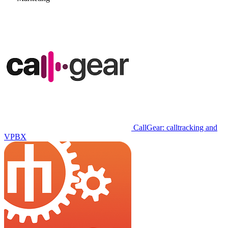
CallGear: calltracking and
VPBX