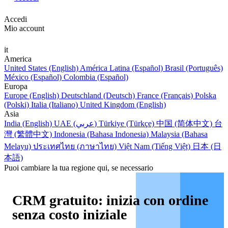
Accedi
Mio account
it
America
United States (English)
América Latina (Español)
Brasil (Português)
México (Español)
Colombia (Español)
Europa
Europe (English)
Deutschland (Deutsch)
France (Français)
Polska
(Polski)
Italia (Italiano)
United Kingdom (English)
Asia
India (English)
UAE (عربي)
Türkiye (Türkçe)
中国 (简体中文)
台
灣 (繁體中文)
Indonesia (Bahasa Indonesia)
Malaysia (Bahasa
Melayu)
ประเทศไทย (ภาษาไทย)
Việt Nam (Tiếng Việt)
日本 (日
本語)
Puoi cambiare la tua regione qui, se necessario
CRM gratuito: inizia con ordine
senza costo iniziale