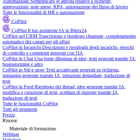
Automazione
Semplificare le attività relative a richieste,
approvazioni, note spese, RPA, automazione dei flussi di lavoro
Tutte le funzionalità di HR e automazione
CoPilot
CoPilot
Il tuo assistente IA in Bitrix24
CoPilot nel CRM
Trascrizione e riepilogo chiamate, completamento
automatico dei campi per gli affari
CoPilot in Incarichi
Descrizioni e riepiloghi degli incarichi, elenchi
di controllo e commenti generati con l'IA
CoPilot in Chat
Una fonte illimitata di idee, testi generati tramite IA,
brainstorming e altro
CoPilot in Siti e store
Testi accattivanti generati su richiesta,
immagini generate tramite IA, istruzioni dettagliate, traduzione di
testi
CoPilot in Feed
Riepilogo dei thread, idee generate tramite IA,
modifica e creazione di testi, scrittura di risposte tramite IA,
traduzione di testi
Tutte le funzionalità CoPilot
Tutti gli strumenti
Prezzi
Risorse
Materiale di formazione
Webinar
Helpdesk