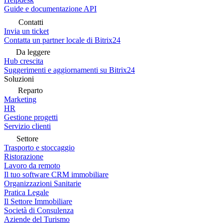
Guide e documentazione API
Contatti
Invia un ticket
Contatta un partner locale di Bitrix24
Da leggere
Hub crescita
Suggerimenti e aggiornamenti su Bitrix24
Soluzioni
Reparto
Marketing
HR
Gestione progetti
Servizio clienti
Settore
Trasporto e stoccaggio
Ristorazione
Lavoro da remoto
Il tuo software CRM immobiliare
Organizzazioni Sanitarie
Pratica Legale
Il Settore Immobiliare
Società di Consulenza
Aziende del Turismo