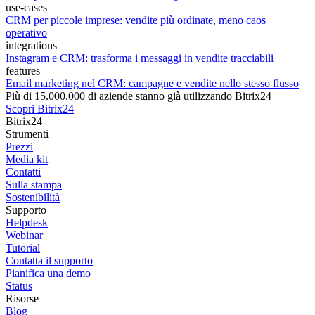
use-cases
CRM per piccole imprese: vendite più ordinate, meno caos
operativo
integrations
Instagram e CRM: trasforma i messaggi in vendite tracciabili
features
Email marketing nel CRM: campagne e vendite nello stesso flusso
Più di 15.000.000 di aziende stanno già utilizzando Bitrix24
Scopri Bitrix24
Bitrix24
Strumenti
Prezzi
Media kit
Contatti
Sulla stampa
Sostenibilità
Supporto
Helpdesk
Webinar
Tutorial
Contatta il supporto
Pianifica una demo
Status
Risorse
Blog