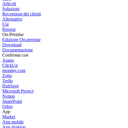
Articoli
Soluzioni
Recensioni dei clienti
Alternative
Usi
Risorse
On-Premise
Edizione On-premise
Download
Documentazione
Confronta con
Asana
ClickUp
monday.com
Zoho
Trello
HubSpot
Microsoft Project
Notion
SharePoint
Odoo
App
Market
App mobile
App desktop