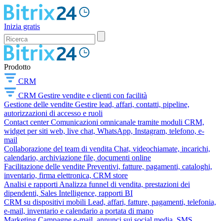
Inizia gratis
Prodotto
CRM
CRM
Gestire vendite e clienti con facilità
Gestione delle vendite
Gestire lead, affari, contatti, pipeline,
autorizzazioni di accesso e ruoli
Contact center
Comunicazioni omnicanale tramite moduli CRM,
widget per siti web, live chat, WhatsApp, Instagram, telefono, e-
mail
Collaborazione del team di vendita
Chat, videochiamate, incarichi,
calendario, archiviazione file, documenti online
Facilitazione delle vendite
Preventivi, fatture, pagamenti, cataloghi,
inventario, firma elettronica, CRM store
Analisi e rapporti
Analizza funnel di vendita, prestazioni dei
dipendenti, Sales Intelligence, rapporti BI
CRM su dispositivi mobili
Lead, affari, fatture, pagamenti, telefonia,
e-mail, inventario e calendario a portata di mano
Marketing
Campagne e-mail, annunci sui social media, SMS,