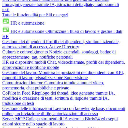
immagini generate tramite IA, istruzioni dettagliate, traduzione di
testi
Tutte le funzionalità per Siti e negozi
HR e automazione
HR e automazione
Ottimizzare i flussi di lavoro e gestire i dati
HR
Gestione dei dipendenti
Profili dei dipendenti, struttura aziendale,
autorizzazioni di accesso, Active Directory
Cultura e coinvolgimento
Notizie aziendali, sondaggi, badge di
apprezzamento, tag, notifiche personali
HR su dispositivi mobili
Chat, videochiamate, profili dei dipendenti,
approvazioni e notifiche mobile
Gestione del lavoro
Monitora le prestazioni dei dipendenti con KPI,
rapporti di lavoro, visualizzazione Supervisione
Comunicazioni interne
Comunica tramite annunci video,
promemoria, chat pubbliche e private
CoPilot in Feed
Riepilogo dei thread, idee generate tramite IA,
modifica e creazione di testi, scrittura di risposte tramite IA,
traduzione di testi
Gestione delle informazioni
Lavora con knowledge base, documenti
online, archiviazione di file, autorizzazioni di accesso
Server MCP
Collega strumenti di IA esterni a Bitrix24 ed esegui
azioni sicure nello spazio di lavoro