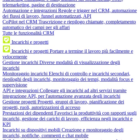
telemarketing, pagine di destinazione
Automazione e integrazioni
Regole e trigger nel CRM, automazione
dei flussi di lavoro, funnel automatizzati, API
CoPilot nel CRM
Trascrizione e riepilogo chiamate, completamento
automatico dei campi per gli affari
Tutte le funzionalità CRM
Incarichi e progetti
Incarichi e progetti
Portare a termine il lavoro più facilmente e
velocemente
Gestione incarichi
Diverse modalità di visualizzazione degli
incarichi
Monitoraggio incarichi
Elenchi di controllo e incarichi secondari,
riepiloghi degli incarichi, monitoraggio dei tempi, modalità focus e
supervisione
API e integrazioni
Collegare gli incarichi ad altri servizi tramite
integrazione API, per l'automazione avanzata degli incarichi
Gestione progetti
Progetti, gruppi di lavoro, pianificazione dei
progetti, ruoli, autorizzazioni di accesso
Prestazioni dei dipendenti
Favorisci la produttività con rapporti sugli
incarichi, gestione dei carichi di lavoro, efficienza negli incarichi e
KPI
Incarichi su dispositivi mobili
Creazione e monitoraggio degli
incarichi, notifiche, commenti e chat mobile