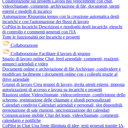
Collaborazione sui progetti
Lavora più velocemente con chat,
videochiamate, commenti, archiviazione di file, documenti, utenti
esterni e modelli di incarico
Automazione
Risparmia tempo con la creazione automatica degli
incarichi e con l'automazione dei flussi di lavoro
CoPilot in Incarichi
Descrizioni e riepiloghi degli incarichi, elenchi
di controllo e commenti generati con l'IA
Tutte le funzionalità per Incarichi e progetti
Collaborazione
Collaborazione
Facilitare il lavoro di gruppo
Spazio di lavoro online
Chat, feed aziendale, commenti, reazioni,
annunci aziendali e video
Documenti online e archiviazione di file
Archiviare, condividere e
modificare facilmente i documenti online con i colleghi grazie al
drive aziendale
Gruppi di lavoro
Crea gruppi di lavoro, invita utenti esterni, imposta
autorizzazioni di accesso e lavora su incarichi e progetti
Riunioni online
Videochiamate, videoconferenze, condivisione dello
schermo, registrazione delle chiamate e sfondi personalizzati
Calendari condivisi
Calendari aziendali e personali, slot disponibili,
prenotazione di sale riunioni, sincronizzazione dei calendari
Comunicazione mobile
Chat del team, videochiamate, commenti,
calendario e notifiche
CoPilot in Chat
Una fonte illimitata di idee, testi generati tramite IA,