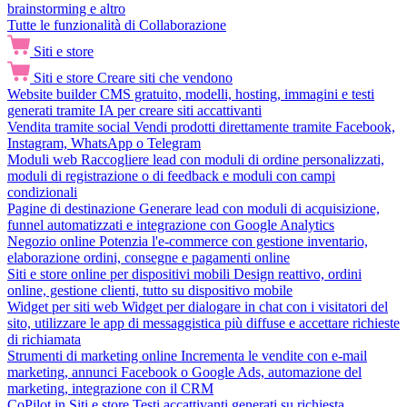
brainstorming e altro
Tutte le funzionalità di Collaborazione
Siti e store
Siti e store
Creare siti che vendono
Website builder
CMS gratuito, modelli, hosting, immagini e testi
generati tramite IA per creare siti accattivanti
Vendita tramite social
Vendi prodotti direttamente tramite Facebook,
Instagram, WhatsApp o Telegram
Moduli web
Raccogliere lead con moduli di ordine personalizzati,
moduli di registrazione o di feedback e moduli con campi
condizionali
Pagine di destinazione
Generare lead con moduli di acquisizione,
funnel automatizzati e integrazione con Google Analytics
Negozio online
Potenzia l'e-commerce con gestione inventario,
elaborazione ordini, consegne e pagamenti online
Siti e store online per dispositivi mobili
Design reattivo, ordini
online, gestione clienti, tutto su dispositivo mobile
Widget per siti web
Widget per dialogare in chat con i visitatori del
sito, utilizzare le app di messaggistica più diffuse e accettare richieste
di richiamata
Strumenti di marketing online
Incrementa le vendite con e-mail
marketing, annunci Facebook o Google Ads, automazione del
marketing, integrazione con il CRM
CoPilot in Siti e store
Testi accattivanti generati su richiesta,