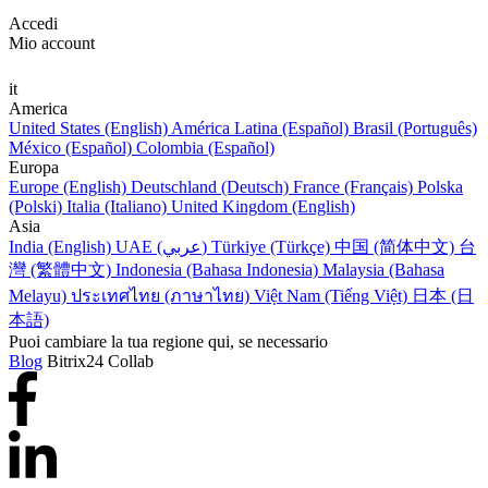
Accedi
Mio account
it
America
United States (English)
América Latina (Español)
Brasil (Português)
México (Español)
Colombia (Español)
Europa
Europe (English)
Deutschland (Deutsch)
France (Français)
Polska
(Polski)
Italia (Italiano)
United Kingdom (English)
Asia
India (English)
UAE (عربي)
Türkiye (Türkçe)
中国 (简体中文)
台
灣 (繁體中文)
Indonesia (Bahasa Indonesia)
Malaysia (Bahasa
Melayu)
ประเทศไทย (ภาษาไทย)
Việt Nam (Tiếng Việt)
日本 (日
本語)
Puoi cambiare la tua regione qui, se necessario
Blog
Bitrix24 Collab