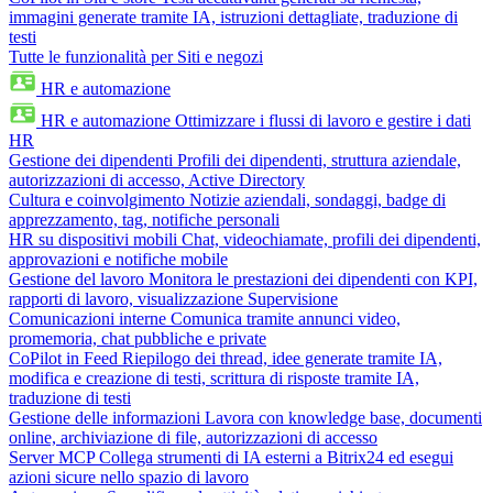
immagini generate tramite IA, istruzioni dettagliate, traduzione di
testi
Tutte le funzionalità per Siti e negozi
HR e automazione
HR e automazione
Ottimizzare i flussi di lavoro e gestire i dati
HR
Gestione dei dipendenti
Profili dei dipendenti, struttura aziendale,
autorizzazioni di accesso, Active Directory
Cultura e coinvolgimento
Notizie aziendali, sondaggi, badge di
apprezzamento, tag, notifiche personali
HR su dispositivi mobili
Chat, videochiamate, profili dei dipendenti,
approvazioni e notifiche mobile
Gestione del lavoro
Monitora le prestazioni dei dipendenti con KPI,
rapporti di lavoro, visualizzazione Supervisione
Comunicazioni interne
Comunica tramite annunci video,
promemoria, chat pubbliche e private
CoPilot in Feed
Riepilogo dei thread, idee generate tramite IA,
modifica e creazione di testi, scrittura di risposte tramite IA,
traduzione di testi
Gestione delle informazioni
Lavora con knowledge base, documenti
online, archiviazione di file, autorizzazioni di accesso
Server MCP
Collega strumenti di IA esterni a Bitrix24 ed esegui
azioni sicure nello spazio di lavoro