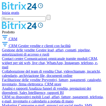
Inizia gratis
Prodotto
CRM
CRM
Gestire vendite e clienti con facilità
Gestione delle vendite
Gestire lead, affari, contatti, pipeline,
autorizzazioni di accesso e ruoli
Contact center
Comunicazioni omnicanale tramite moduli CRM,
widget per siti web, live chat, WhatsApp, Instagram, telefono, e-
mail
Collaborazione del team di vendita
Chat, videochiamate, incarichi,
calendario, archiviazione file, documenti online
Facilitazione delle vendite
Preventivi, fatture, pagamenti, cataloghi,
inventario, firma elettronica, CRM store
Analisi e rapporti
Analizza funnel di vendita, prestazioni dei
dipendenti, Sales Intelligence, rapporti BI
CRM su dispositivi mobili
Lead, affari, fatture, pagamenti, telefonia,
e-mail, inventario e calendario a portata di mano
Marketing
Campagne e-mail, annunci sui social media, SMS,