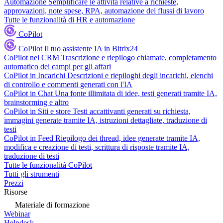
Automazione
Semplificare le attività relative a richieste,
approvazioni, note spese, RPA, automazione dei flussi di lavoro
Tutte le funzionalità di HR e automazione
CoPilot
CoPilot
Il tuo assistente IA in Bitrix24
CoPilot nel CRM
Trascrizione e riepilogo chiamate, completamento
automatico dei campi per gli affari
CoPilot in Incarichi
Descrizioni e riepiloghi degli incarichi, elenchi
di controllo e commenti generati con l'IA
CoPilot in Chat
Una fonte illimitata di idee, testi generati tramite IA,
brainstorming e altro
CoPilot in Siti e store
Testi accattivanti generati su richiesta,
immagini generate tramite IA, istruzioni dettagliate, traduzione di
testi
CoPilot in Feed
Riepilogo dei thread, idee generate tramite IA,
modifica e creazione di testi, scrittura di risposte tramite IA,
traduzione di testi
Tutte le funzionalità CoPilot
Tutti gli strumenti
Prezzi
Risorse
Materiale di formazione
Webinar
Helpdesk