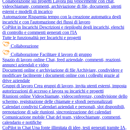
Collaborazione sui progetti
Lavora più velocemente con chat,
videochiamate, commenti, archiviazione di file, documenti, utenti
esterni e modelli di incarico
Automazione
Risparmia tempo con la creazione automatica degli
incarichi e con l'automazione dei flussi di lavoro
CoPilot in Incarichi
Descrizioni e riepiloghi degli incarichi, elenchi
di controllo e commenti generati con l'IA
Tutte le funzionalità per Incarichi e progetti
Collaborazione
Collaborazione
Facilitare il lavoro di gruppo
Spazio di lavoro online
Chat, feed aziendale, commenti, reazioni,
annunci aziendali e video
Documenti online e archiviazione di file
Archiviare, condividere e
modificare facilmente i documenti online con i colleghi grazie al
drive aziendale
Gruppi di lavoro
Crea gruppi di lavoro, invita utenti esterni, imposta
autorizzazioni di accesso e lavora su incarichi e progetti
Riunioni online
Videochiamate, videoconferenze, condivisione dello
schermo, registrazione delle chiamate e sfondi personalizzati
Calendari condivisi
Calendari aziendali e personali, slot disponibili,
prenotazione di sale riunioni, sincronizzazione dei calendari
Comunicazione mobile
Chat del team, videochiamate, commenti,
calendario e notifiche
CoPilot in Chat
Una fonte illimitata di idee, testi generati tramite IA,