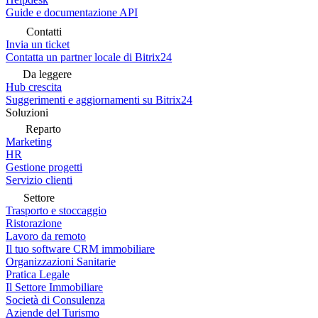
Guide e documentazione API
Contatti
Invia un ticket
Contatta un partner locale di Bitrix24
Da leggere
Hub crescita
Suggerimenti e aggiornamenti su Bitrix24
Soluzioni
Reparto
Marketing
HR
Gestione progetti
Servizio clienti
Settore
Trasporto e stoccaggio
Ristorazione
Lavoro da remoto
Il tuo software CRM immobiliare
Organizzazioni Sanitarie
Pratica Legale
Il Settore Immobiliare
Società di Consulenza
Aziende del Turismo