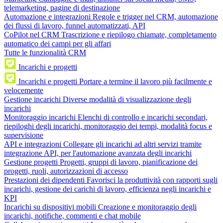
telemarketing, pagine di destinazione
Automazione e integrazioni
Regole e trigger nel CRM, automazione
dei flussi di lavoro, funnel automatizzati, API
CoPilot nel CRM
Trascrizione e riepilogo chiamate, completamento
automatico dei campi per gli affari
Tutte le funzionalità CRM
Incarichi e progetti
Incarichi e progetti
Portare a termine il lavoro più facilmente e
velocemente
Gestione incarichi
Diverse modalità di visualizzazione degli
incarichi
Monitoraggio incarichi
Elenchi di controllo e incarichi secondari,
riepiloghi degli incarichi, monitoraggio dei tempi, modalità focus e
supervisione
API e integrazioni
Collegare gli incarichi ad altri servizi tramite
integrazione API, per l'automazione avanzata degli incarichi
Gestione progetti
Progetti, gruppi di lavoro, pianificazione dei
progetti, ruoli, autorizzazioni di accesso
Prestazioni dei dipendenti
Favorisci la produttività con rapporti sugli
incarichi, gestione dei carichi di lavoro, efficienza negli incarichi e
KPI
Incarichi su dispositivi mobili
Creazione e monitoraggio degli
incarichi, notifiche, commenti e chat mobile