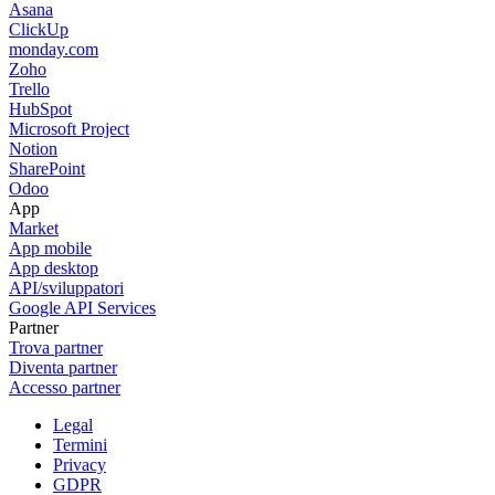
Asana
ClickUp
monday.com
Zoho
Trello
HubSpot
Microsoft Project
Notion
SharePoint
Odoo
App
Market
App mobile
App desktop
API/sviluppatori
Google API Services
Partner
Trova partner
Diventa partner
Accesso partner
Legal
Termini
Privacy
GDPR