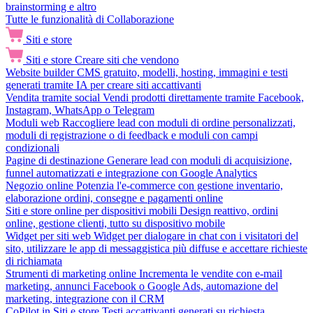
brainstorming e altro
Tutte le funzionalità di Collaborazione
Siti e store
Siti e store
Creare siti che vendono
Website builder
CMS gratuito, modelli, hosting, immagini e testi
generati tramite IA per creare siti accattivanti
Vendita tramite social
Vendi prodotti direttamente tramite Facebook,
Instagram, WhatsApp o Telegram
Moduli web
Raccogliere lead con moduli di ordine personalizzati,
moduli di registrazione o di feedback e moduli con campi
condizionali
Pagine di destinazione
Generare lead con moduli di acquisizione,
funnel automatizzati e integrazione con Google Analytics
Negozio online
Potenzia l'e-commerce con gestione inventario,
elaborazione ordini, consegne e pagamenti online
Siti e store online per dispositivi mobili
Design reattivo, ordini
online, gestione clienti, tutto su dispositivo mobile
Widget per siti web
Widget per dialogare in chat con i visitatori del
sito, utilizzare le app di messaggistica più diffuse e accettare richieste
di richiamata
Strumenti di marketing online
Incrementa le vendite con e-mail
marketing, annunci Facebook o Google Ads, automazione del
marketing, integrazione con il CRM
CoPilot in Siti e store
Testi accattivanti generati su richiesta,