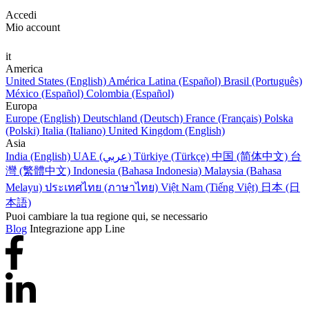
Accedi
Mio account
it
America
United States (English)
América Latina (Español)
Brasil (Português)
México (Español)
Colombia (Español)
Europa
Europe (English)
Deutschland (Deutsch)
France (Français)
Polska
(Polski)
Italia (Italiano)
United Kingdom (English)
Asia
India (English)
UAE (عربي)
Türkiye (Türkçe)
中国 (简体中文)
台
灣 (繁體中文)
Indonesia (Bahasa Indonesia)
Malaysia (Bahasa
Melayu)
ประเทศไทย (ภาษาไทย)
Việt Nam (Tiếng Việt)
日本 (日
本語)
Puoi cambiare la tua regione qui, se necessario
Blog
Integrazione app Line