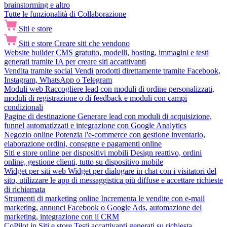
brainstorming e altro
Tutte le funzionalità di Collaborazione
Siti e store
Siti e store
Creare siti che vendono
Website builder
CMS gratuito, modelli, hosting, immagini e testi
generati tramite IA per creare siti accattivanti
Vendita tramite social
Vendi prodotti direttamente tramite Facebook,
Instagram, WhatsApp o Telegram
Moduli web
Raccogliere lead con moduli di ordine personalizzati,
moduli di registrazione o di feedback e moduli con campi
condizionali
Pagine di destinazione
Generare lead con moduli di acquisizione,
funnel automatizzati e integrazione con Google Analytics
Negozio online
Potenzia l'e-commerce con gestione inventario,
elaborazione ordini, consegne e pagamenti online
Siti e store online per dispositivi mobili
Design reattivo, ordini
online, gestione clienti, tutto su dispositivo mobile
Widget per siti web
Widget per dialogare in chat con i visitatori del
sito, utilizzare le app di messaggistica più diffuse e accettare richieste
di richiamata
Strumenti di marketing online
Incrementa le vendite con e-mail
marketing, annunci Facebook o Google Ads, automazione del
marketing, integrazione con il CRM
CoPilot in Siti e store
Testi accattivanti generati su richiesta,