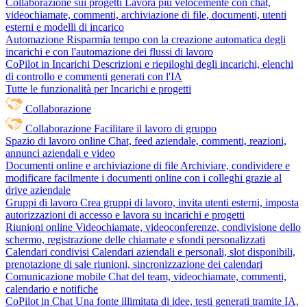
Collaborazione sui progetti
Lavora più velocemente con chat,
videochiamate, commenti, archiviazione di file, documenti, utenti
esterni e modelli di incarico
Automazione
Risparmia tempo con la creazione automatica degli
incarichi e con l'automazione dei flussi di lavoro
CoPilot in Incarichi
Descrizioni e riepiloghi degli incarichi, elenchi
di controllo e commenti generati con l'IA
Tutte le funzionalità per Incarichi e progetti
Collaborazione
Collaborazione
Facilitare il lavoro di gruppo
Spazio di lavoro online
Chat, feed aziendale, commenti, reazioni,
annunci aziendali e video
Documenti online e archiviazione di file
Archiviare, condividere e
modificare facilmente i documenti online con i colleghi grazie al
drive aziendale
Gruppi di lavoro
Crea gruppi di lavoro, invita utenti esterni, imposta
autorizzazioni di accesso e lavora su incarichi e progetti
Riunioni online
Videochiamate, videoconferenze, condivisione dello
schermo, registrazione delle chiamate e sfondi personalizzati
Calendari condivisi
Calendari aziendali e personali, slot disponibili,
prenotazione di sale riunioni, sincronizzazione dei calendari
Comunicazione mobile
Chat del team, videochiamate, commenti,
calendario e notifiche
CoPilot in Chat
Una fonte illimitata di idee, testi generati tramite IA,