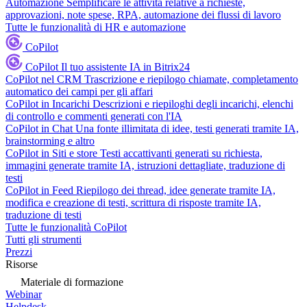
Automazione
Semplificare le attività relative a richieste,
approvazioni, note spese, RPA, automazione dei flussi di lavoro
Tutte le funzionalità di HR e automazione
CoPilot
CoPilot
Il tuo assistente IA in Bitrix24
CoPilot nel CRM
Trascrizione e riepilogo chiamate, completamento
automatico dei campi per gli affari
CoPilot in Incarichi
Descrizioni e riepiloghi degli incarichi, elenchi
di controllo e commenti generati con l'IA
CoPilot in Chat
Una fonte illimitata di idee, testi generati tramite IA,
brainstorming e altro
CoPilot in Siti e store
Testi accattivanti generati su richiesta,
immagini generate tramite IA, istruzioni dettagliate, traduzione di
testi
CoPilot in Feed
Riepilogo dei thread, idee generate tramite IA,
modifica e creazione di testi, scrittura di risposte tramite IA,
traduzione di testi
Tutte le funzionalità CoPilot
Tutti gli strumenti
Prezzi
Risorse
Materiale di formazione
Webinar
Helpdesk