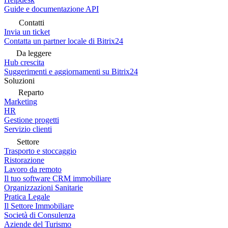
Guide e documentazione API
Contatti
Invia un ticket
Contatta un partner locale di Bitrix24
Da leggere
Hub crescita
Suggerimenti e aggiornamenti su Bitrix24
Soluzioni
Reparto
Marketing
HR
Gestione progetti
Servizio clienti
Settore
Trasporto e stoccaggio
Ristorazione
Lavoro da remoto
Il tuo software CRM immobiliare
Organizzazioni Sanitarie
Pratica Legale
Il Settore Immobiliare
Società di Consulenza
Aziende del Turismo