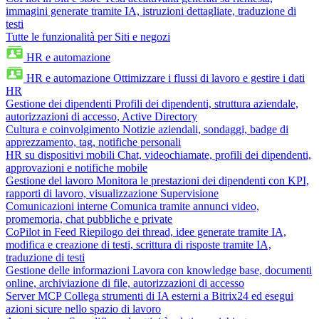
immagini generate tramite IA, istruzioni dettagliate, traduzione di
testi
Tutte le funzionalità per Siti e negozi
HR e automazione
HR e automazione
Ottimizzare i flussi di lavoro e gestire i dati
HR
Gestione dei dipendenti
Profili dei dipendenti, struttura aziendale,
autorizzazioni di accesso, Active Directory
Cultura e coinvolgimento
Notizie aziendali, sondaggi, badge di
apprezzamento, tag, notifiche personali
HR su dispositivi mobili
Chat, videochiamate, profili dei dipendenti,
approvazioni e notifiche mobile
Gestione del lavoro
Monitora le prestazioni dei dipendenti con KPI,
rapporti di lavoro, visualizzazione Supervisione
Comunicazioni interne
Comunica tramite annunci video,
promemoria, chat pubbliche e private
CoPilot in Feed
Riepilogo dei thread, idee generate tramite IA,
modifica e creazione di testi, scrittura di risposte tramite IA,
traduzione di testi
Gestione delle informazioni
Lavora con knowledge base, documenti
online, archiviazione di file, autorizzazioni di accesso
Server MCP
Collega strumenti di IA esterni a Bitrix24 ed esegui
azioni sicure nello spazio di lavoro