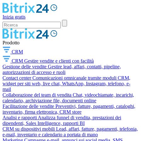
Inizia gratis
Prodotto
CRM
CRM
Gestire vendite e clienti con facilità
Gestione delle vendite
Gestire lead, affari, contatti, pipeline,
autorizzazioni di accesso e ruoli
Contact center
Comunicazioni omnicanale tramite moduli CRM,
widget per siti web, live chat, WhatsApp, Instagram, telefono, e-
mail
Collaborazione del team di vendita
Chat, videochiamate, incarichi,
calendario, archiviazione file, documenti online
Facilitazione delle vendite
Preventivi, fatture, pagamenti, cataloghi,
inventario, firma elettronica, CRM store
Analisi e rapporti
Analizza funnel di vendita, prestazioni dei
dipendenti, Sales Intelligence, rapporti BI
CRM su dispositivi mobili
Lead, affari, fatture, pagamenti, telefonia,
e-mail, inventario e calendario a portata di mano
Marketing
Campagne e-mail, annunci sui social media, SMS,