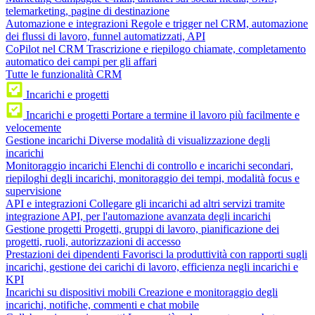
telemarketing, pagine di destinazione
Automazione e integrazioni
Regole e trigger nel CRM, automazione
dei flussi di lavoro, funnel automatizzati, API
CoPilot nel CRM
Trascrizione e riepilogo chiamate, completamento
automatico dei campi per gli affari
Tutte le funzionalità CRM
Incarichi e progetti
Incarichi e progetti
Portare a termine il lavoro più facilmente e
velocemente
Gestione incarichi
Diverse modalità di visualizzazione degli
incarichi
Monitoraggio incarichi
Elenchi di controllo e incarichi secondari,
riepiloghi degli incarichi, monitoraggio dei tempi, modalità focus e
supervisione
API e integrazioni
Collegare gli incarichi ad altri servizi tramite
integrazione API, per l'automazione avanzata degli incarichi
Gestione progetti
Progetti, gruppi di lavoro, pianificazione dei
progetti, ruoli, autorizzazioni di accesso
Prestazioni dei dipendenti
Favorisci la produttività con rapporti sugli
incarichi, gestione dei carichi di lavoro, efficienza negli incarichi e
KPI
Incarichi su dispositivi mobili
Creazione e monitoraggio degli
incarichi, notifiche, commenti e chat mobile