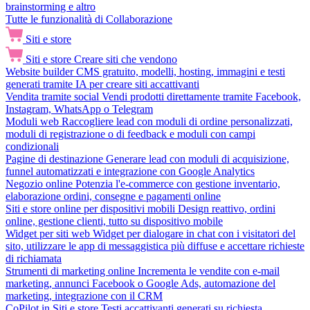
brainstorming e altro
Tutte le funzionalità di Collaborazione
Siti e store
Siti e store
Creare siti che vendono
Website builder
CMS gratuito, modelli, hosting, immagini e testi
generati tramite IA per creare siti accattivanti
Vendita tramite social
Vendi prodotti direttamente tramite Facebook,
Instagram, WhatsApp o Telegram
Moduli web
Raccogliere lead con moduli di ordine personalizzati,
moduli di registrazione o di feedback e moduli con campi
condizionali
Pagine di destinazione
Generare lead con moduli di acquisizione,
funnel automatizzati e integrazione con Google Analytics
Negozio online
Potenzia l'e-commerce con gestione inventario,
elaborazione ordini, consegne e pagamenti online
Siti e store online per dispositivi mobili
Design reattivo, ordini
online, gestione clienti, tutto su dispositivo mobile
Widget per siti web
Widget per dialogare in chat con i visitatori del
sito, utilizzare le app di messaggistica più diffuse e accettare richieste
di richiamata
Strumenti di marketing online
Incrementa le vendite con e-mail
marketing, annunci Facebook o Google Ads, automazione del
marketing, integrazione con il CRM
CoPilot in Siti e store
Testi accattivanti generati su richiesta,