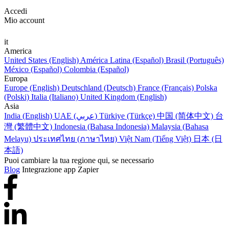
Accedi
Mio account
it
America
United States (English)
América Latina (Español)
Brasil (Português)
México (Español)
Colombia (Español)
Europa
Europe (English)
Deutschland (Deutsch)
France (Français)
Polska
(Polski)
Italia (Italiano)
United Kingdom (English)
Asia
India (English)
UAE (عربي)
Türkiye (Türkçe)
中国 (简体中文)
台
灣 (繁體中文)
Indonesia (Bahasa Indonesia)
Malaysia (Bahasa
Melayu)
ประเทศไทย (ภาษาไทย)
Việt Nam (Tiếng Việt)
日本 (日
本語)
Puoi cambiare la tua regione qui, se necessario
Blog
Integrazione app Zapier