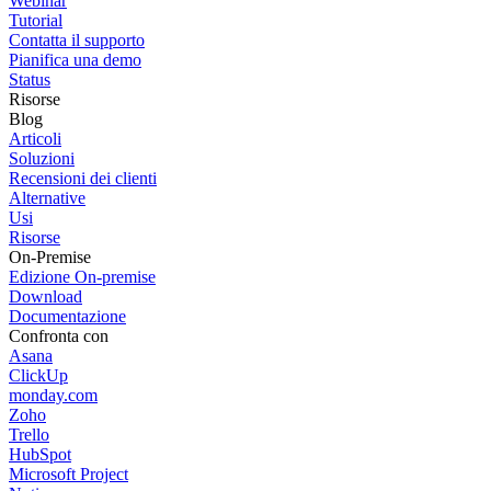
Webinar
Tutorial
Contatta il supporto
Pianifica una demo
Status
Risorse
Blog
Articoli
Soluzioni
Recensioni dei clienti
Alternative
Usi
Risorse
On-Premise
Edizione On-premise
Download
Documentazione
Confronta con
Asana
ClickUp
monday.com
Zoho
Trello
HubSpot
Microsoft Project