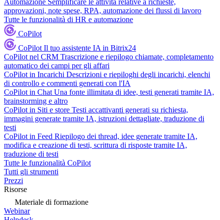
Automazione
Semplificare le attività relative a richieste,
approvazioni, note spese, RPA, automazione dei flussi di lavoro
Tutte le funzionalità di HR e automazione
CoPilot
CoPilot
Il tuo assistente IA in Bitrix24
CoPilot nel CRM
Trascrizione e riepilogo chiamate, completamento
automatico dei campi per gli affari
CoPilot in Incarichi
Descrizioni e riepiloghi degli incarichi, elenchi
di controllo e commenti generati con l'IA
CoPilot in Chat
Una fonte illimitata di idee, testi generati tramite IA,
brainstorming e altro
CoPilot in Siti e store
Testi accattivanti generati su richiesta,
immagini generate tramite IA, istruzioni dettagliate, traduzione di
testi
CoPilot in Feed
Riepilogo dei thread, idee generate tramite IA,
modifica e creazione di testi, scrittura di risposte tramite IA,
traduzione di testi
Tutte le funzionalità CoPilot
Tutti gli strumenti
Prezzi
Risorse
Materiale di formazione
Webinar
Helpdesk