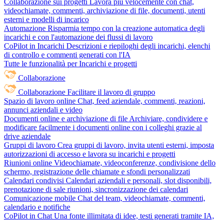
Collaborazione sui progetti
Lavora più velocemente con chat,
videochiamate, commenti, archiviazione di file, documenti, utenti
esterni e modelli di incarico
Automazione
Risparmia tempo con la creazione automatica degli
incarichi e con l'automazione dei flussi di lavoro
CoPilot in Incarichi
Descrizioni e riepiloghi degli incarichi, elenchi
di controllo e commenti generati con l'IA
Tutte le funzionalità per Incarichi e progetti
Collaborazione
Collaborazione
Facilitare il lavoro di gruppo
Spazio di lavoro online
Chat, feed aziendale, commenti, reazioni,
annunci aziendali e video
Documenti online e archiviazione di file
Archiviare, condividere e
modificare facilmente i documenti online con i colleghi grazie al
drive aziendale
Gruppi di lavoro
Crea gruppi di lavoro, invita utenti esterni, imposta
autorizzazioni di accesso e lavora su incarichi e progetti
Riunioni online
Videochiamate, videoconferenze, condivisione dello
schermo, registrazione delle chiamate e sfondi personalizzati
Calendari condivisi
Calendari aziendali e personali, slot disponibili,
prenotazione di sale riunioni, sincronizzazione dei calendari
Comunicazione mobile
Chat del team, videochiamate, commenti,
calendario e notifiche
CoPilot in Chat
Una fonte illimitata di idee, testi generati tramite IA,