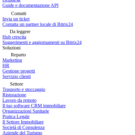
Guide e documentazione API
Contatti
Invia un ticket
Contatta un partner locale di Bitrix24
Da leggere
Hub crescita
Suggerimenti e aggiornamenti su Bitrix24
Soluzioni
Reparto
Marketing
HR
Gestione progetti
Servizio clienti
Settore
Trasporto e stoccaggio
Ristorazione
Lavoro da remoto
Il tuo software CRM immobiliare
Organizzazioni Sanitarie
Pratica Legale
Il Settore Immobiliare
Società di Consulenza
Aziende del Turismo