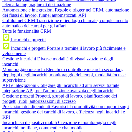
telemarketing, pagine di destinazione
Automazione e integrazioni
Regole e trigger nel CRM, automazione
dei flussi di lavoro, funnel automatizzati, API
CoPilot nel CRM
Trascrizione e riepilogo chiamate, completamento
automatico dei campi per gli affari
Tutte le funzionalità CRM
Incarichi e progetti
Incarichi e progetti
Portare a termine il lavoro più facilmente e
velocemente
Gestione incarichi
Diverse modalità di visualizzazione degli
incarichi
Monitoraggio incarichi
Elenchi di controllo e incarichi secondari,
riepiloghi degli incarichi, monitoraggio dei tempi, modalità focus e
supervisione
API e integrazioni
Collegare gli incarichi ad altri servizi tramite
integrazione API, per l'automazione avanzata degli incarichi
Gestione progetti
Progetti, gruppi di lavoro, pianificazione dei
progetti, ruoli, autorizzazioni di accesso
Prestazioni dei dipendenti
Favorisci la produttività con rapporti sugli
incarichi, gestione dei carichi di lavoro, efficienza negli incarichi e
KPI
Incarichi su dispositivi mobili
Creazione e monitoraggio degli
incarichi, notifiche, commenti e chat mobile