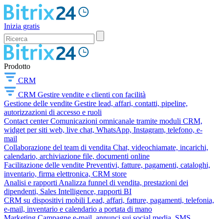
Inizia gratis
Prodotto
CRM
CRM
Gestire vendite e clienti con facilità
Gestione delle vendite
Gestire lead, affari, contatti, pipeline,
autorizzazioni di accesso e ruoli
Contact center
Comunicazioni omnicanale tramite moduli CRM,
widget per siti web, live chat, WhatsApp, Instagram, telefono, e-
mail
Collaborazione del team di vendita
Chat, videochiamate, incarichi,
calendario, archiviazione file, documenti online
Facilitazione delle vendite
Preventivi, fatture, pagamenti, cataloghi,
inventario, firma elettronica, CRM store
Analisi e rapporti
Analizza funnel di vendita, prestazioni dei
dipendenti, Sales Intelligence, rapporti BI
CRM su dispositivi mobili
Lead, affari, fatture, pagamenti, telefonia,
e-mail, inventario e calendario a portata di mano
Marketing
Campagne e-mail, annunci sui social media, SMS,