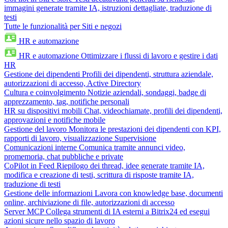
immagini generate tramite IA, istruzioni dettagliate, traduzione di
testi
Tutte le funzionalità per Siti e negozi
HR e automazione
HR e automazione
Ottimizzare i flussi di lavoro e gestire i dati
HR
Gestione dei dipendenti
Profili dei dipendenti, struttura aziendale,
autorizzazioni di accesso, Active Directory
Cultura e coinvolgimento
Notizie aziendali, sondaggi, badge di
apprezzamento, tag, notifiche personali
HR su dispositivi mobili
Chat, videochiamate, profili dei dipendenti,
approvazioni e notifiche mobile
Gestione del lavoro
Monitora le prestazioni dei dipendenti con KPI,
rapporti di lavoro, visualizzazione Supervisione
Comunicazioni interne
Comunica tramite annunci video,
promemoria, chat pubbliche e private
CoPilot in Feed
Riepilogo dei thread, idee generate tramite IA,
modifica e creazione di testi, scrittura di risposte tramite IA,
traduzione di testi
Gestione delle informazioni
Lavora con knowledge base, documenti
online, archiviazione di file, autorizzazioni di accesso
Server MCP
Collega strumenti di IA esterni a Bitrix24 ed esegui
azioni sicure nello spazio di lavoro