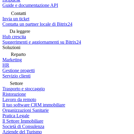
Guide e documentazione API
Contatti
Invia un ticket
Contatta un partner locale di Bitrix24
Da leggere
Hub crescita
Suggerimenti e aggiornamenti su Bitrix24
Soluzioni
Reparto
Marketing
HR
Gestione progetti
Servizio clienti
Settore
Trasporto e stoccaggio
Ristorazione
Lavoro da remoto
Il tuo software CRM immobiliare
Organizzazioni Sanitarie
Pratica Legale
Il Settore Immobiliare
Società di Consulenza
Aziende del Turismo