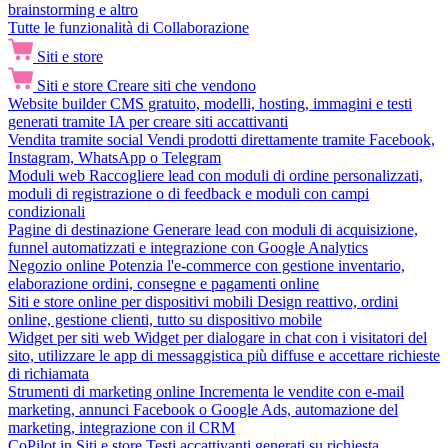
brainstorming e altro
Tutte le funzionalità di Collaborazione
Siti e store
Siti e store
Creare siti che vendono
Website builder
CMS gratuito, modelli, hosting, immagini e testi
generati tramite IA per creare siti accattivanti
Vendita tramite social
Vendi prodotti direttamente tramite Facebook,
Instagram, WhatsApp o Telegram
Moduli web
Raccogliere lead con moduli di ordine personalizzati,
moduli di registrazione o di feedback e moduli con campi
condizionali
Pagine di destinazione
Generare lead con moduli di acquisizione,
funnel automatizzati e integrazione con Google Analytics
Negozio online
Potenzia l'e-commerce con gestione inventario,
elaborazione ordini, consegne e pagamenti online
Siti e store online per dispositivi mobili
Design reattivo, ordini
online, gestione clienti, tutto su dispositivo mobile
Widget per siti web
Widget per dialogare in chat con i visitatori del
sito, utilizzare le app di messaggistica più diffuse e accettare richieste
di richiamata
Strumenti di marketing online
Incrementa le vendite con e-mail
marketing, annunci Facebook o Google Ads, automazione del
marketing, integrazione con il CRM
CoPilot in Siti e store
Testi accattivanti generati su richiesta,