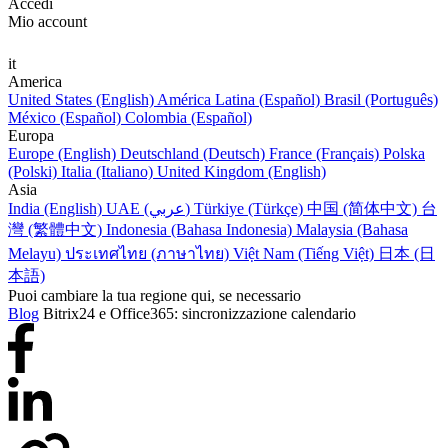
Accedi
Mio account
it
America
United States (English)
América Latina (Español)
Brasil (Português)
México (Español)
Colombia (Español)
Europa
Europe (English)
Deutschland (Deutsch)
France (Français)
Polska
(Polski)
Italia (Italiano)
United Kingdom (English)
Asia
India (English)
UAE (عربي)
Türkiye (Türkçe)
中国 (简体中文)
台
灣 (繁體中文)
Indonesia (Bahasa Indonesia)
Malaysia (Bahasa
Melayu)
ประเทศไทย (ภาษาไทย)
Việt Nam (Tiếng Việt)
日本 (日
本語)
Puoi cambiare la tua regione qui, se necessario
Blog
Bitrix24 e Office365: sincronizzazione calendario