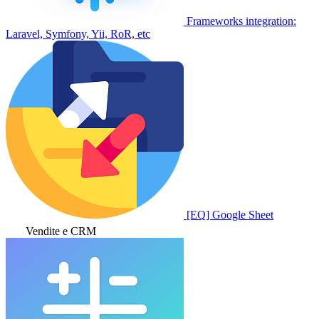
Frameworks integration:
Laravel, Symfony, Yii, RoR, etc
[EQ] Google Sheet
Vendite e CRM