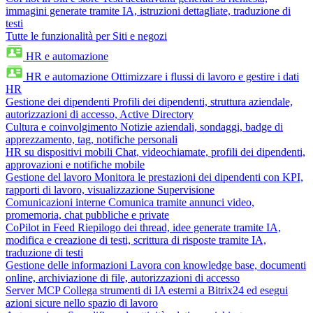
immagini generate tramite IA, istruzioni dettagliate, traduzione di
testi
Tutte le funzionalità per Siti e negozi
HR e automazione
HR e automazione
Ottimizzare i flussi di lavoro e gestire i dati
HR
Gestione dei dipendenti
Profili dei dipendenti, struttura aziendale,
autorizzazioni di accesso, Active Directory
Cultura e coinvolgimento
Notizie aziendali, sondaggi, badge di
apprezzamento, tag, notifiche personali
HR su dispositivi mobili
Chat, videochiamate, profili dei dipendenti,
approvazioni e notifiche mobile
Gestione del lavoro
Monitora le prestazioni dei dipendenti con KPI,
rapporti di lavoro, visualizzazione Supervisione
Comunicazioni interne
Comunica tramite annunci video,
promemoria, chat pubbliche e private
CoPilot in Feed
Riepilogo dei thread, idee generate tramite IA,
modifica e creazione di testi, scrittura di risposte tramite IA,
traduzione di testi
Gestione delle informazioni
Lavora con knowledge base, documenti
online, archiviazione di file, autorizzazioni di accesso
Server MCP
Collega strumenti di IA esterni a Bitrix24 ed esegui
azioni sicure nello spazio di lavoro