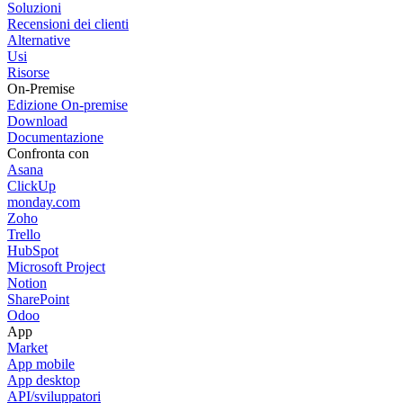
Soluzioni
Recensioni dei clienti
Alternative
Usi
Risorse
On-Premise
Edizione On-premise
Download
Documentazione
Confronta con
Asana
ClickUp
monday.com
Zoho
Trello
HubSpot
Microsoft Project
Notion
SharePoint
Odoo
App
Market
App mobile
App desktop
API/sviluppatori