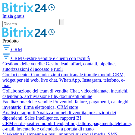
Inizia gratis
Prodotto
CRM
CRM
Gestire vendite e clienti con facilità
Gestione delle vendite
Gestire lead, affari, contatti, pipeline,
autorizzazioni di accesso e ruoli
Contact center
Comunicazioni omnicanale tramite moduli CRM,
widget per siti web, live chat, WhatsApp, Instagram, telefono, e-
mail
Collaborazione del team di vendita
Chat, videochiamate, incarichi,
calendario, archiviazione file, documenti online
Facilitazione delle vendite
Preventivi, fatture, pagamenti, cataloghi,
inventario, firma elettronica, CRM store
Analisi e rapporti
Analizza funnel di vendita, prestazioni dei
dipendenti, Sales Intelligence, rapporti BI
CRM su dispositivi mobili
Lead, affari, fatture, pagamenti, telefonia,
e-mail, inventario e calendario a portata di mano
Marketing
Campagne e-mail, annunci sui social media, SMS,