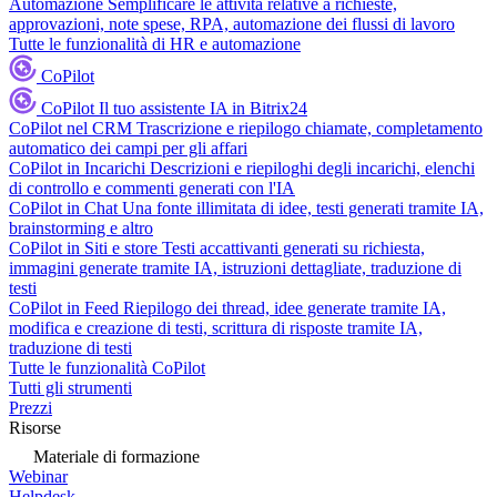
Automazione
Semplificare le attività relative a richieste,
approvazioni, note spese, RPA, automazione dei flussi di lavoro
Tutte le funzionalità di HR e automazione
CoPilot
CoPilot
Il tuo assistente IA in Bitrix24
CoPilot nel CRM
Trascrizione e riepilogo chiamate, completamento
automatico dei campi per gli affari
CoPilot in Incarichi
Descrizioni e riepiloghi degli incarichi, elenchi
di controllo e commenti generati con l'IA
CoPilot in Chat
Una fonte illimitata di idee, testi generati tramite IA,
brainstorming e altro
CoPilot in Siti e store
Testi accattivanti generati su richiesta,
immagini generate tramite IA, istruzioni dettagliate, traduzione di
testi
CoPilot in Feed
Riepilogo dei thread, idee generate tramite IA,
modifica e creazione di testi, scrittura di risposte tramite IA,
traduzione di testi
Tutte le funzionalità CoPilot
Tutti gli strumenti
Prezzi
Risorse
Materiale di formazione
Webinar
Helpdesk