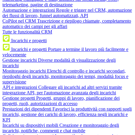
telemarketing, pagine di destinazione
Automazione e integrazioni
Regole e trigger nel CRM, automazione
dei flussi di lavoro, funnel automatizzati, API
CoPilot nel CRM
Trascrizione e riepilogo chiamate, completamento
automatico dei campi per gli affari
Tutte le funzionalità CRM
Incarichi e progetti
Incarichi e progetti
Portare a termine il lavoro più facilmente e
velocemente
Gestione incarichi
Diverse modalità di visualizzazione degli
incarichi
Monitoraggio incarichi
Elenchi di controllo e incarichi secondari,
riepiloghi degli incarichi, monitoraggio dei tempi, modalità focus e
supervisione
API e integrazioni
Collegare gli incarichi ad altri servizi tramite
integrazione API, per l'automazione avanzata degli incarichi
Gestione progetti
Progetti, gruppi di lavoro, pianificazione dei
progetti, ruoli, autorizzazioni di accesso
Prestazioni dei dipendenti
Favorisci la produttività con rapporti sugli
incarichi, gestione dei carichi di lavoro, efficienza negli incarichi e
KPI
Incarichi su dispositivi mobili
Creazione e monitoraggio degli
incarichi, notifiche, commenti e chat mobile