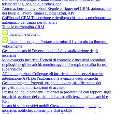
telemarketing, pagine di destinazione
Automazione e integrazioni
Regole e trigger nel CRM, automazione
dei flussi di lavoro, funnel automatizzati, API
CoPilot nel CRM
Trascrizione e riepilogo chiamate, completamento
automatico dei campi per gli affari
Tutte le funzionalità CRM
Incarichi e progetti
Incarichi e progetti
Portare a termine il lavoro più facilmente e
velocemente
Gestione incarichi
Diverse modalità di visualizzazione degli
incarichi
Monitoraggio incarichi
Elenchi di controllo e incarichi secondari,
riepiloghi degli incarichi, monitoraggio dei tempi, modalità focus e
supervisione
API e integrazioni
Collegare gli incarichi ad altri servizi tramite
integrazione API, per l'automazione avanzata degli incarichi
Gestione progetti
Progetti, gruppi di lavoro, pianificazione dei
progetti, ruoli, autorizzazioni di accesso
Prestazioni dei dipendenti
Favorisci la produttività con rapporti sugli
incarichi, gestione dei carichi di lavoro, efficienza negli incarichi e
KPI
Incarichi su dispositivi mobili
Creazione e monitoraggio degli
incarichi, notifiche, commenti e chat mobile