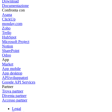
Download
Documentazione
Confronta con
Asana
ClickUp
monday.com
Zoho
Trello
HubSpot
Microsoft Project
Notion
SharePoint
Odoo
App
Market
App mobile
App desktop
API/sviluppatori
Google API Services
Partner
Trova partner
Diventa partner
Accesso partner
Legal