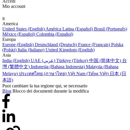
Accedi
Mio account
it
America
United States (English)
América Latina (Español)
Brasil (Português)
México (Español)
Colombia (Español)
Europa
Europe (English)
Deutschland (Deutsch)
France (Français)
Polska
(Polski)
Italia (Italiano)
United Kingdom (English)
Asia
India (English)
UAE (عربي)
Türkiye (Türkçe)
中国 (简体中文)
台
灣 (繁體中文)
Indonesia (Bahasa Indonesia)
Malaysia (Bahasa
Melayu)
ประเทศไทย (ภาษาไทย)
Việt Nam (Tiếng Việt)
日本 (日
本語)
Puoi cambiare la tua regione qui, se necessario
Blog
Blocco dei documenti durante la modifica