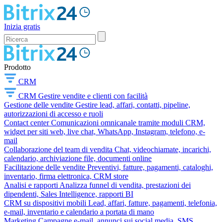
Inizia gratis
Prodotto
CRM
CRM
Gestire vendite e clienti con facilità
Gestione delle vendite
Gestire lead, affari, contatti, pipeline,
autorizzazioni di accesso e ruoli
Contact center
Comunicazioni omnicanale tramite moduli CRM,
widget per siti web, live chat, WhatsApp, Instagram, telefono, e-
mail
Collaborazione del team di vendita
Chat, videochiamate, incarichi,
calendario, archiviazione file, documenti online
Facilitazione delle vendite
Preventivi, fatture, pagamenti, cataloghi,
inventario, firma elettronica, CRM store
Analisi e rapporti
Analizza funnel di vendita, prestazioni dei
dipendenti, Sales Intelligence, rapporti BI
CRM su dispositivi mobili
Lead, affari, fatture, pagamenti, telefonia,
e-mail, inventario e calendario a portata di mano
Marketing
Campagne e-mail, annunci sui social media, SMS,