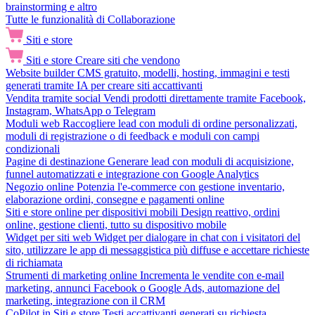
brainstorming e altro
Tutte le funzionalità di Collaborazione
Siti e store
Siti e store
Creare siti che vendono
Website builder
CMS gratuito, modelli, hosting, immagini e testi
generati tramite IA per creare siti accattivanti
Vendita tramite social
Vendi prodotti direttamente tramite Facebook,
Instagram, WhatsApp o Telegram
Moduli web
Raccogliere lead con moduli di ordine personalizzati,
moduli di registrazione o di feedback e moduli con campi
condizionali
Pagine di destinazione
Generare lead con moduli di acquisizione,
funnel automatizzati e integrazione con Google Analytics
Negozio online
Potenzia l'e-commerce con gestione inventario,
elaborazione ordini, consegne e pagamenti online
Siti e store online per dispositivi mobili
Design reattivo, ordini
online, gestione clienti, tutto su dispositivo mobile
Widget per siti web
Widget per dialogare in chat con i visitatori del
sito, utilizzare le app di messaggistica più diffuse e accettare richieste
di richiamata
Strumenti di marketing online
Incrementa le vendite con e-mail
marketing, annunci Facebook o Google Ads, automazione del
marketing, integrazione con il CRM
CoPilot in Siti e store
Testi accattivanti generati su richiesta,