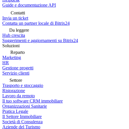
Guide e documentazione API
Contatti
Invia un ticket
Contatta un partner locale di Bitrix24
Da leggere
Hub crescita
Suggerimenti e aggiornamenti su Bitrix24
Soluzioni
Reparto
Marketing
HR
Gestione progetti
Servizio clienti
Settore
Trasporto e stoccaggio
Ristorazione
Lavoro da remoto
Il tuo software CRM immobiliare
Organizzazioni Sanitarie
Pratica Legale
Il Settore Immobiliare
Società di Consulenza
Aziende del Turismo