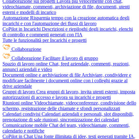
Collaborazione sui progetti
Lavora più velocemente con chat,
videochiamate, commenti, archiviazione di file, documenti, utenti
esterni e modelli di incarico
Automazione
Risparmia tempo con la creazione automatica degli
incarichi e con l'automazione dei flussi di lavoro
CoPilot in Incarichi
Descrizioni e riepiloghi degli incarichi, elenchi
di controllo e commenti generati con l'IA
Tutte le funzionalità per Incarichi e progetti
Collaborazione
Collaborazione
Facilitare il lavoro di gruppo
Spazio di lavoro online
Chat, feed aziendale, commenti, reazioni,
annunci aziendali e video
Documenti online e archiviazione di file
Archiviare, condividere e
modificare facilmente i documenti online con i colleghi grazie al
drive aziendale
Gruppi di lavoro
Crea gruppi di lavoro, invita utenti esterni, imposta
autorizzazioni di accesso e lavora su incarichi e progetti
Riunioni online
Videochiamate, videoconferenze, condivisione dello
schermo, registrazione delle chiamate e sfondi personalizzati
Calendari condivisi
Calendari aziendali e personali, slot disponibili,
prenotazione di sale riunioni, sincronizzazione dei calendari
Comunicazione mobile
Chat del team, videochiamate, commenti,
calendario e notifiche
CoPilot in Chat
Una fonte illimitata di idee, testi generati tramite IA,