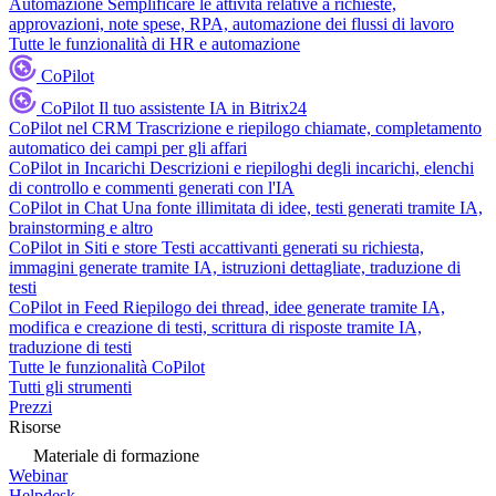
Automazione
Semplificare le attività relative a richieste,
approvazioni, note spese, RPA, automazione dei flussi di lavoro
Tutte le funzionalità di HR e automazione
CoPilot
CoPilot
Il tuo assistente IA in Bitrix24
CoPilot nel CRM
Trascrizione e riepilogo chiamate, completamento
automatico dei campi per gli affari
CoPilot in Incarichi
Descrizioni e riepiloghi degli incarichi, elenchi
di controllo e commenti generati con l'IA
CoPilot in Chat
Una fonte illimitata di idee, testi generati tramite IA,
brainstorming e altro
CoPilot in Siti e store
Testi accattivanti generati su richiesta,
immagini generate tramite IA, istruzioni dettagliate, traduzione di
testi
CoPilot in Feed
Riepilogo dei thread, idee generate tramite IA,
modifica e creazione di testi, scrittura di risposte tramite IA,
traduzione di testi
Tutte le funzionalità CoPilot
Tutti gli strumenti
Prezzi
Risorse
Materiale di formazione
Webinar
Helpdesk