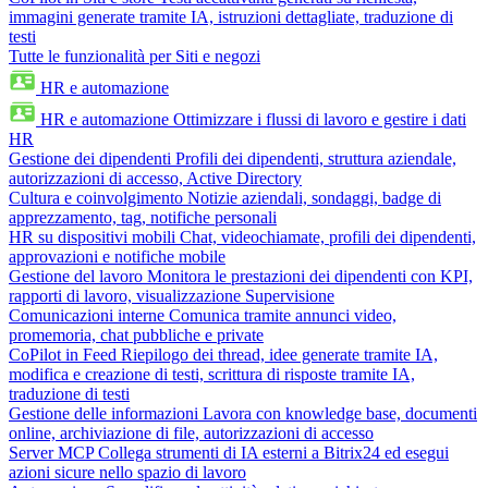
immagini generate tramite IA, istruzioni dettagliate, traduzione di
testi
Tutte le funzionalità per Siti e negozi
HR e automazione
HR e automazione
Ottimizzare i flussi di lavoro e gestire i dati
HR
Gestione dei dipendenti
Profili dei dipendenti, struttura aziendale,
autorizzazioni di accesso, Active Directory
Cultura e coinvolgimento
Notizie aziendali, sondaggi, badge di
apprezzamento, tag, notifiche personali
HR su dispositivi mobili
Chat, videochiamate, profili dei dipendenti,
approvazioni e notifiche mobile
Gestione del lavoro
Monitora le prestazioni dei dipendenti con KPI,
rapporti di lavoro, visualizzazione Supervisione
Comunicazioni interne
Comunica tramite annunci video,
promemoria, chat pubbliche e private
CoPilot in Feed
Riepilogo dei thread, idee generate tramite IA,
modifica e creazione di testi, scrittura di risposte tramite IA,
traduzione di testi
Gestione delle informazioni
Lavora con knowledge base, documenti
online, archiviazione di file, autorizzazioni di accesso
Server MCP
Collega strumenti di IA esterni a Bitrix24 ed esegui
azioni sicure nello spazio di lavoro