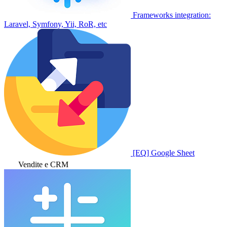
Frameworks integration:
Laravel, Symfony, Yii, RoR, etc
[EQ] Google Sheet
Vendite e CRM