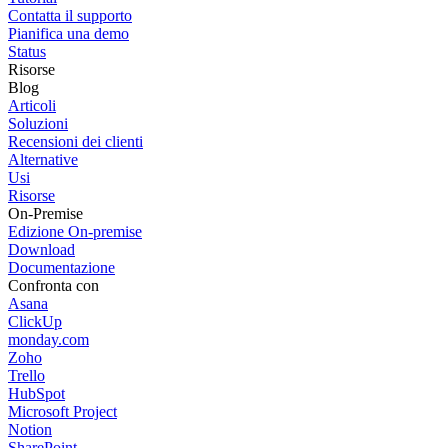
Contatta il supporto
Pianifica una demo
Status
Risorse
Blog
Articoli
Soluzioni
Recensioni dei clienti
Alternative
Usi
Risorse
On-Premise
Edizione On-premise
Download
Documentazione
Confronta con
Asana
ClickUp
monday.com
Zoho
Trello
HubSpot
Microsoft Project
Notion
SharePoint