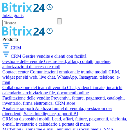
Inizia gratis
Prodotto
CRM
CRM
Gestire vendite e clienti con facilità
Gestione delle vendite
Gestire lead, affari, contatti, pipeline,
autorizzazioni di accesso e ruoli
Contact center
Comunicazioni omnicanale tramite moduli CRM,
widget per siti web, live chat, WhatsApp, Instagram, telefono, e-
mail
Collaborazione del team di vendita
Chat, videochiamate, incarichi,
calendario, archiviazione file, documenti online
Facilitazione delle vendite
Preventivi, fatture, pagamenti, cataloghi,
inventario, firma elettronica, CRM store
Analisi e rapporti
Analizza funnel di vendita, prestazioni dei
dipendenti, Sales Intelligence, rapporti BI
CRM su dispositivi mobili
Lead, affari, fatture, pagamenti, telefonia,
e-mail, inventario e calendario a portata di mano
Marketing
Campagne e-mail, annunci sui social media, SMS,