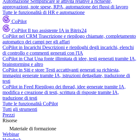
Automazione
Semplificare le attività relative a richieste,
approvazioni, note spese, RPA, automazione dei flussi di lavoro
Tutte le funzionalità di HR e automazione
CoPilot
CoPilot
Il tuo assistente IA in Bitrix24
CoPilot nel CRM
Trascrizione e riepilogo chiamate, completamento
automatico dei campi per gli affari
CoPilot in Incarichi
Descrizioni e riepiloghi degli incarichi, elenchi
di controllo e commenti generati con l'IA
CoPilot in Chat
Una fonte illimitata di idee, testi generati tramite IA,
brainstorming e altro
CoPilot in Siti e store
Testi accattivanti generati su richiesta,
immagini generate tramite IA, istruzioni dettagliate, traduzione di
testi
CoPilot in Feed
Riepilogo dei thread, idee generate tramite IA,
modifica e creazione di testi, scrittura di risposte tramite IA,
traduzione di testi
Tutte le funzionalità CoPilot
Tutti gli strumenti
Prezzi
Risorse
Materiale di formazione
Webinar
Helpdesk