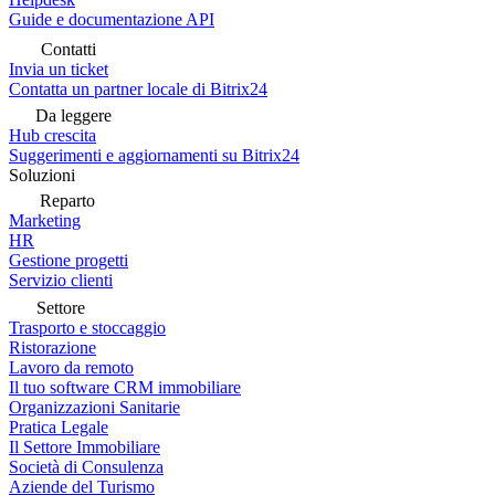
Guide e documentazione API
Contatti
Invia un ticket
Contatta un partner locale di Bitrix24
Da leggere
Hub crescita
Suggerimenti e aggiornamenti su Bitrix24
Soluzioni
Reparto
Marketing
HR
Gestione progetti
Servizio clienti
Settore
Trasporto e stoccaggio
Ristorazione
Lavoro da remoto
Il tuo software CRM immobiliare
Organizzazioni Sanitarie
Pratica Legale
Il Settore Immobiliare
Società di Consulenza
Aziende del Turismo