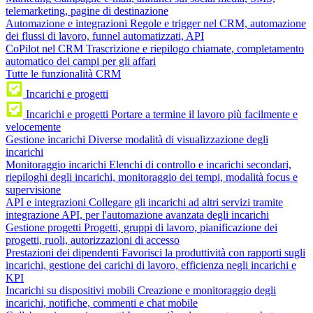
telemarketing, pagine di destinazione
Automazione e integrazioni
Regole e trigger nel CRM, automazione
dei flussi di lavoro, funnel automatizzati, API
CoPilot nel CRM
Trascrizione e riepilogo chiamate, completamento
automatico dei campi per gli affari
Tutte le funzionalità CRM
Incarichi e progetti
Incarichi e progetti
Portare a termine il lavoro più facilmente e
velocemente
Gestione incarichi
Diverse modalità di visualizzazione degli
incarichi
Monitoraggio incarichi
Elenchi di controllo e incarichi secondari,
riepiloghi degli incarichi, monitoraggio dei tempi, modalità focus e
supervisione
API e integrazioni
Collegare gli incarichi ad altri servizi tramite
integrazione API, per l'automazione avanzata degli incarichi
Gestione progetti
Progetti, gruppi di lavoro, pianificazione dei
progetti, ruoli, autorizzazioni di accesso
Prestazioni dei dipendenti
Favorisci la produttività con rapporti sugli
incarichi, gestione dei carichi di lavoro, efficienza negli incarichi e
KPI
Incarichi su dispositivi mobili
Creazione e monitoraggio degli
incarichi, notifiche, commenti e chat mobile