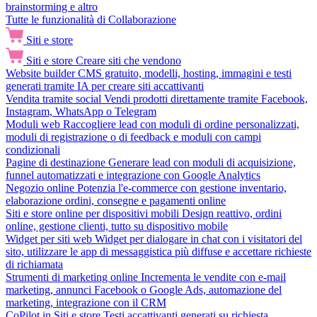
brainstorming e altro
Tutte le funzionalità di Collaborazione
Siti e store
Siti e store
Creare siti che vendono
Website builder
CMS gratuito, modelli, hosting, immagini e testi
generati tramite IA per creare siti accattivanti
Vendita tramite social
Vendi prodotti direttamente tramite Facebook,
Instagram, WhatsApp o Telegram
Moduli web
Raccogliere lead con moduli di ordine personalizzati,
moduli di registrazione o di feedback e moduli con campi
condizionali
Pagine di destinazione
Generare lead con moduli di acquisizione,
funnel automatizzati e integrazione con Google Analytics
Negozio online
Potenzia l'e-commerce con gestione inventario,
elaborazione ordini, consegne e pagamenti online
Siti e store online per dispositivi mobili
Design reattivo, ordini
online, gestione clienti, tutto su dispositivo mobile
Widget per siti web
Widget per dialogare in chat con i visitatori del
sito, utilizzare le app di messaggistica più diffuse e accettare richieste
di richiamata
Strumenti di marketing online
Incrementa le vendite con e-mail
marketing, annunci Facebook o Google Ads, automazione del
marketing, integrazione con il CRM
CoPilot in Siti e store
Testi accattivanti generati su richiesta,