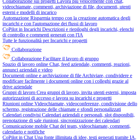
Collaborazione sui progetti
Lavora più velocemente con chat,
videochiamate, commenti, archiviazione di file, documenti, utenti
esterni e modelli di incarico
Automazione
Risparmia tempo con la creazione automatica degli
incarichi e con l'automazione dei flussi di lavoro
CoPilot in Incarichi
Descrizioni e riepiloghi degli incarichi, elenchi
di controllo e commenti generati con l'IA
Tutte le funzionalità per Incarichi e progetti
Collaborazione
Collaborazione
Facilitare il lavoro di gruppo
Spazio di lavoro online
Chat, feed aziendale, commenti, reazioni,
annunci aziendali e video
Documenti online e archiviazione di file
Archiviare, condividere e
modificare facilmente i documenti online con i colleghi grazie al
drive aziendale
Gruppi di lavoro
Crea gruppi di lavoro, invita utenti esterni, imposta
autorizzazioni di accesso e lavora su incarichi e progetti
Riunioni online
Videochiamate, videoconferenze, condivisione dello
schermo, registrazione delle chiamate e sfondi personalizzati
Calendari condivisi
Calendari aziendali e personali, slot disponibili,
prenotazione di sale riunioni, sincronizzazione dei calendari
Comunicazione mobile
Chat del team, videochiamate, commenti,
calendario e notifiche
CoPilot in Chat
Una fonte illimitata di idee, testi generati tramite IA,