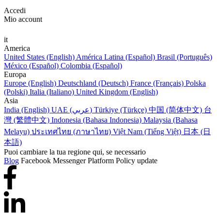
Accedi
Mio account
it
America
United States (English)
América Latina (Español)
Brasil (Português)
México (Español)
Colombia (Español)
Europa
Europe (English)
Deutschland (Deutsch)
France (Français)
Polska
(Polski)
Italia (Italiano)
United Kingdom (English)
Asia
India (English)
UAE (عربي)
Türkiye (Türkçe)
中国 (简体中文)
台
灣 (繁體中文)
Indonesia (Bahasa Indonesia)
Malaysia (Bahasa
Melayu)
ประเทศไทย (ภาษาไทย)
Việt Nam (Tiếng Việt)
日本 (日
本語)
Puoi cambiare la tua regione qui, se necessario
Blog
Facebook Messenger Platform Policy update