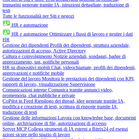
immagini generate tramite IA, istruzioni dettagliate, traduzione di
testi
Tutte le funzionalità per Siti e negozi
HR e automazione
HR e automazione
Ottimizzare i flussi di lavoro e gestire i dati
HR
Gestione dei dipendenti
Profili dei dipendenti, struttura aziendale,
autorizzazioni di accesso, Active Directory
Cultura e coinvolgimento
Notizie aziendali, sondaggi, badge di
apprezzamento, tag, notifiche personali
HR su dispositivi mobili
Chat, videochiamate, profili dei dipendenti,
approvazioni e notifiche mobile
Gestione del lavoro
Monitora le prestazioni dei dipendenti con KPI,
rapporti di lavoro, visualizzazione Supervisione
Comunicazioni interne
Comunica tramite annunci video,
promemoria, chat pubbliche e private
CoPilot in Feed
Riepilogo dei thread, idee generate tramite IA,
modifica e creazione di testi, scrittura di risposte tramite IA,
traduzione di testi
Gestione delle informazioni
Lavora con knowledge base, documenti
online, archiviazione di file, autorizzazioni di accesso
Server MCP
Collega strumenti di IA esterni a Bitrix24 ed esegui
azioni sicure nello spazio di lavoro