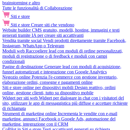
brainstorming e altro
Tutte le funzionalità di Collaborazione
Siti e store
Siti e store
Creare siti che vendono
Website builder
CMS gratuito, modelli, hosting, immagini e testi
generati tramite IA per creare siti accattivanti
Vendita tramite social
Vendi prodotti direttamente tramite Facebook,
Instagram, WhatsApp o Telegram
Moduli web
Raccogliere lead con moduli di ordine personalizzati,
moduli di registrazione o di feedback e moduli con campi
condizionali
Pagine di destinazione
Generare lead con moduli di acquisizione,
funnel automatizzati e integrazione con Google Analytics
Negozio online
Potenzia l'e-commerce con gestione inventario,
elaborazione ordini, consegne e pagamenti online
Siti e store online per dispositivi mobili
Design reattivo, ordini
online, gestione clienti, tutto su dispositivo mobile
Widget per siti web
Widget per dialogare in chat con i visitatori del
sito, utilizzare le app di messaggistica più diffuse e accettare richieste
di richiamata
Strumenti di marketing online
Incrementa le vendite con e-mail
marketing, annunci Facebook o Google Ads, automazione del
marketing, integrazione con il CRM
CoPilot in Siti e store
Testi accattivanti generati su richiesta,