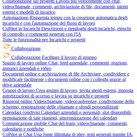
Collaborazione sui progetti
Lavora più velocemente con chat,
videochiamate, commenti, archiviazione di file, documenti, utenti
esterni e modelli di incarico
Automazione
Risparmia tempo con la creazione automatica degli
incarichi e con l'automazione dei flussi di lavoro
CoPilot in Incarichi
Descrizioni e riepiloghi degli incarichi, elenchi
di controllo e commenti generati con l'IA
Tutte le funzionalità per Incarichi e progetti
Collaborazione
Collaborazione
Facilitare il lavoro di gruppo
Spazio di lavoro online
Chat, feed aziendale, commenti, reazioni,
annunci aziendali e video
Documenti online e archiviazione di file
Archiviare, condividere e
modificare facilmente i documenti online con i colleghi grazie al
drive aziendale
Gruppi di lavoro
Crea gruppi di lavoro, invita utenti esterni, imposta
autorizzazioni di accesso e lavora su incarichi e progetti
Riunioni online
Videochiamate, videoconferenze, condivisione dello
schermo, registrazione delle chiamate e sfondi personalizzati
Calendari condivisi
Calendari aziendali e personali, slot disponibili,
prenotazione di sale riunioni, sincronizzazione dei calendari
Comunicazione mobile
Chat del team, videochiamate, commenti,
calendario e notifiche
CoPilot in Chat
Una fonte illimitata di idee, testi generati tramite IA,