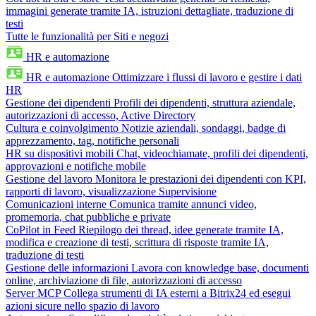
immagini generate tramite IA, istruzioni dettagliate, traduzione di
testi
Tutte le funzionalità per Siti e negozi
HR e automazione
HR e automazione
Ottimizzare i flussi di lavoro e gestire i dati
HR
Gestione dei dipendenti
Profili dei dipendenti, struttura aziendale,
autorizzazioni di accesso, Active Directory
Cultura e coinvolgimento
Notizie aziendali, sondaggi, badge di
apprezzamento, tag, notifiche personali
HR su dispositivi mobili
Chat, videochiamate, profili dei dipendenti,
approvazioni e notifiche mobile
Gestione del lavoro
Monitora le prestazioni dei dipendenti con KPI,
rapporti di lavoro, visualizzazione Supervisione
Comunicazioni interne
Comunica tramite annunci video,
promemoria, chat pubbliche e private
CoPilot in Feed
Riepilogo dei thread, idee generate tramite IA,
modifica e creazione di testi, scrittura di risposte tramite IA,
traduzione di testi
Gestione delle informazioni
Lavora con knowledge base, documenti
online, archiviazione di file, autorizzazioni di accesso
Server MCP
Collega strumenti di IA esterni a Bitrix24 ed esegui
azioni sicure nello spazio di lavoro