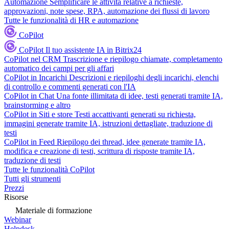
Automazione
Semplificare le attività relative a richieste,
approvazioni, note spese, RPA, automazione dei flussi di lavoro
Tutte le funzionalità di HR e automazione
CoPilot
CoPilot
Il tuo assistente IA in Bitrix24
CoPilot nel CRM
Trascrizione e riepilogo chiamate, completamento
automatico dei campi per gli affari
CoPilot in Incarichi
Descrizioni e riepiloghi degli incarichi, elenchi
di controllo e commenti generati con l'IA
CoPilot in Chat
Una fonte illimitata di idee, testi generati tramite IA,
brainstorming e altro
CoPilot in Siti e store
Testi accattivanti generati su richiesta,
immagini generate tramite IA, istruzioni dettagliate, traduzione di
testi
CoPilot in Feed
Riepilogo dei thread, idee generate tramite IA,
modifica e creazione di testi, scrittura di risposte tramite IA,
traduzione di testi
Tutte le funzionalità CoPilot
Tutti gli strumenti
Prezzi
Risorse
Materiale di formazione
Webinar
Helpdesk