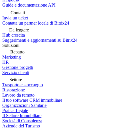
Guide e documentazione API
Contatti
Invia un ticket
Contatta un partner locale di Bitrix24
Da leggere
Hub crescita
Suggerimenti e aggiornamenti su Bitrix24
Soluzioni
Reparto
Marketing
HR
Gestione progetti
Servizio clienti
Settore
Trasporto e stoccaggio
Ristorazione
Lavoro da remoto
Il tuo software CRM immobiliare
Organizzazioni Sanitarie
Pratica Legale
Il Settore Immobiliare
Società di Consulenza
Aziende del Turismo