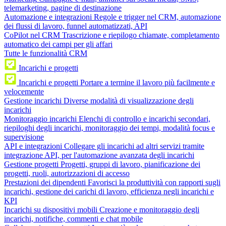
telemarketing, pagine di destinazione
Automazione e integrazioni
Regole e trigger nel CRM, automazione
dei flussi di lavoro, funnel automatizzati, API
CoPilot nel CRM
Trascrizione e riepilogo chiamate, completamento
automatico dei campi per gli affari
Tutte le funzionalità CRM
Incarichi e progetti
Incarichi e progetti
Portare a termine il lavoro più facilmente e
velocemente
Gestione incarichi
Diverse modalità di visualizzazione degli
incarichi
Monitoraggio incarichi
Elenchi di controllo e incarichi secondari,
riepiloghi degli incarichi, monitoraggio dei tempi, modalità focus e
supervisione
API e integrazioni
Collegare gli incarichi ad altri servizi tramite
integrazione API, per l'automazione avanzata degli incarichi
Gestione progetti
Progetti, gruppi di lavoro, pianificazione dei
progetti, ruoli, autorizzazioni di accesso
Prestazioni dei dipendenti
Favorisci la produttività con rapporti sugli
incarichi, gestione dei carichi di lavoro, efficienza negli incarichi e
KPI
Incarichi su dispositivi mobili
Creazione e monitoraggio degli
incarichi, notifiche, commenti e chat mobile