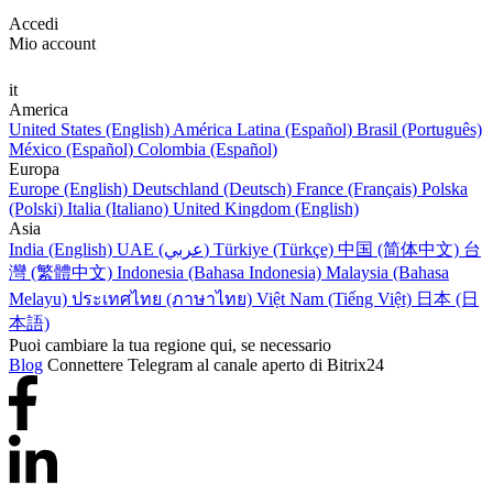
Accedi
Mio account
it
America
United States (English)
América Latina (Español)
Brasil (Português)
México (Español)
Colombia (Español)
Europa
Europe (English)
Deutschland (Deutsch)
France (Français)
Polska
(Polski)
Italia (Italiano)
United Kingdom (English)
Asia
India (English)
UAE (عربي)
Türkiye (Türkçe)
中国 (简体中文)
台
灣 (繁體中文)
Indonesia (Bahasa Indonesia)
Malaysia (Bahasa
Melayu)
ประเทศไทย (ภาษาไทย)
Việt Nam (Tiếng Việt)
日本 (日
本語)
Puoi cambiare la tua regione qui, se necessario
Blog
Connettere Telegram al canale aperto di Bitrix24