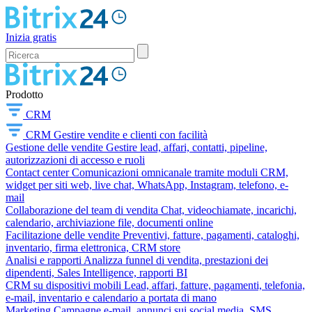
Inizia gratis
Prodotto
CRM
CRM
Gestire vendite e clienti con facilità
Gestione delle vendite
Gestire lead, affari, contatti, pipeline,
autorizzazioni di accesso e ruoli
Contact center
Comunicazioni omnicanale tramite moduli CRM,
widget per siti web, live chat, WhatsApp, Instagram, telefono, e-
mail
Collaborazione del team di vendita
Chat, videochiamate, incarichi,
calendario, archiviazione file, documenti online
Facilitazione delle vendite
Preventivi, fatture, pagamenti, cataloghi,
inventario, firma elettronica, CRM store
Analisi e rapporti
Analizza funnel di vendita, prestazioni dei
dipendenti, Sales Intelligence, rapporti BI
CRM su dispositivi mobili
Lead, affari, fatture, pagamenti, telefonia,
e-mail, inventario e calendario a portata di mano
Marketing
Campagne e-mail, annunci sui social media, SMS,