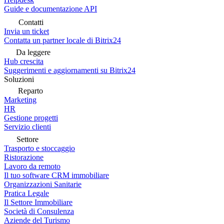
Guide e documentazione API
Contatti
Invia un ticket
Contatta un partner locale di Bitrix24
Da leggere
Hub crescita
Suggerimenti e aggiornamenti su Bitrix24
Soluzioni
Reparto
Marketing
HR
Gestione progetti
Servizio clienti
Settore
Trasporto e stoccaggio
Ristorazione
Lavoro da remoto
Il tuo software CRM immobiliare
Organizzazioni Sanitarie
Pratica Legale
Il Settore Immobiliare
Società di Consulenza
Aziende del Turismo