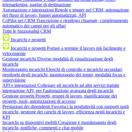
telemarketing, pagine di destinazione
Automazione e integrazioni
Regole e trigger nel CRM, automazione
dei flussi di lavoro, funnel automatizzati, API
CoPilot nel CRM
Trascrizione e riepilogo chiamate, completamento
automatico dei campi per gli affari
Tutte le funzionalità CRM
Incarichi e progetti
Incarichi e progetti
Portare a termine il lavoro più facilmente e
velocemente
Gestione incarichi
Diverse modalità di visualizzazione degli
incarichi
Monitoraggio incarichi
Elenchi di controllo e incarichi secondari,
riepiloghi degli incarichi, monitoraggio dei tempi, modalità focus e
supervisione
API e integrazioni
Collegare gli incarichi ad altri servizi tramite
integrazione API, per l'automazione avanzata degli incarichi
Gestione progetti
Progetti, gruppi di lavoro, pianificazione dei
progetti, ruoli, autorizzazioni di accesso
Prestazioni dei dipendenti
Favorisci la produttività con rapporti sugli
incarichi, gestione dei carichi di lavoro, efficienza negli incarichi e
KPI
Incarichi su dispositivi mobili
Creazione e monitoraggio degli
incarichi, notifiche, commenti e chat mobile