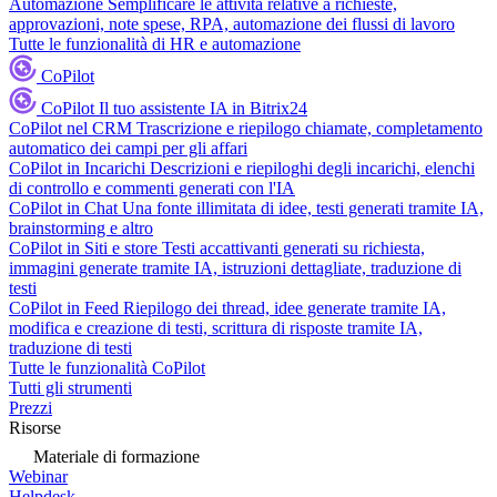
Automazione
Semplificare le attività relative a richieste,
approvazioni, note spese, RPA, automazione dei flussi di lavoro
Tutte le funzionalità di HR e automazione
CoPilot
CoPilot
Il tuo assistente IA in Bitrix24
CoPilot nel CRM
Trascrizione e riepilogo chiamate, completamento
automatico dei campi per gli affari
CoPilot in Incarichi
Descrizioni e riepiloghi degli incarichi, elenchi
di controllo e commenti generati con l'IA
CoPilot in Chat
Una fonte illimitata di idee, testi generati tramite IA,
brainstorming e altro
CoPilot in Siti e store
Testi accattivanti generati su richiesta,
immagini generate tramite IA, istruzioni dettagliate, traduzione di
testi
CoPilot in Feed
Riepilogo dei thread, idee generate tramite IA,
modifica e creazione di testi, scrittura di risposte tramite IA,
traduzione di testi
Tutte le funzionalità CoPilot
Tutti gli strumenti
Prezzi
Risorse
Materiale di formazione
Webinar
Helpdesk