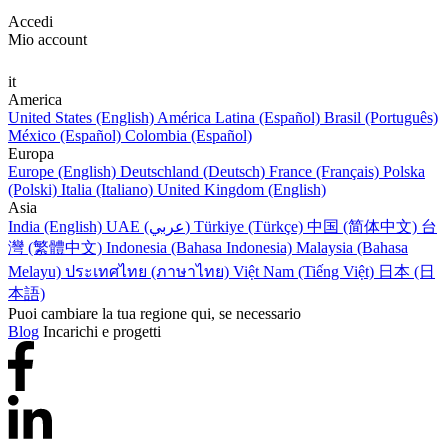
Accedi
Mio account
it
America
United States (English)
América Latina (Español)
Brasil (Português)
México (Español)
Colombia (Español)
Europa
Europe (English)
Deutschland (Deutsch)
France (Français)
Polska
(Polski)
Italia (Italiano)
United Kingdom (English)
Asia
India (English)
UAE (عربي)
Türkiye (Türkçe)
中国 (简体中文)
台
灣 (繁體中文)
Indonesia (Bahasa Indonesia)
Malaysia (Bahasa
Melayu)
ประเทศไทย (ภาษาไทย)
Việt Nam (Tiếng Việt)
日本 (日
本語)
Puoi cambiare la tua regione qui, se necessario
Blog
Incarichi e progetti