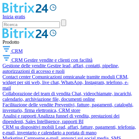
Inizia gratis
Prodotto
CRM
CRM
Gestire vendite e clienti con facilità
Gestione delle vendite
Gestire lead, affari, contatti, pipeline,
autorizzazioni di accesso e ruoli
Contact center
Comunicazioni omnicanale tramite moduli CRM,
widget per siti web, live chat, WhatsApp, Instagram, telefono, e-
mail
Collaborazione del team di vendita
Chat, videochiamate, incarichi,
calendario, archiviazione file, documenti online
Facilitazione delle vendite
Preventivi, fatture, pagamenti, cataloghi,
inventario, firma elettronica, CRM store
Analisi e rapporti
Analizza funnel di vendita, prestazioni dei
dipendenti, Sales Intelligence, rapporti BI
CRM su dispositivi mobili
Lead, affari, fatture, pagamenti, telefonia,
e-mail, inventario e calendario a portata di mano
Marketing
Campagne e-mail, annunci sui social media, SMS,