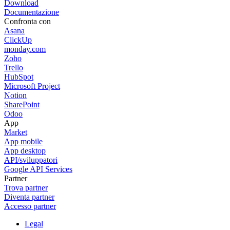
Download
Documentazione
Confronta con
Asana
ClickUp
monday.com
Zoho
Trello
HubSpot
Microsoft Project
Notion
SharePoint
Odoo
App
Market
App mobile
App desktop
API/sviluppatori
Google API Services
Partner
Trova partner
Diventa partner
Accesso partner
Legal