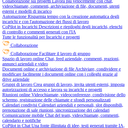
Collaborazione sui progetti
Lavora più velocemente con chat,
videochiamate, commenti, archiviazione di file, documenti, utenti
esterni e modelli di incarico
Automazione
Risparmia tempo con la creazione automatica degli
incarichi e con l'automazione dei flussi di lavoro
CoPilot in Incarichi
Descrizioni e riepiloghi degli incarichi, elenchi
di controllo e commenti generati con l'IA
Tutte le funzionalità per Incarichi e progetti
Collaborazione
Collaborazione
Facilitare il lavoro di gruppo
Spazio di lavoro online
Chat, feed aziendale, commenti, reazioni,
annunci aziendali e video
Documenti online e archiviazione di file
Archiviare, condividere e
modificare facilmente i documenti online con i colleghi grazie al
drive aziendale
Gruppi di lavoro
Crea gruppi di lavoro, invita utenti esterni, imposta
autorizzazioni di accesso e lavora su incarichi e progetti
Riunioni online
Videochiamate, videoconferenze, condivisione dello
schermo, registrazione delle chiamate e sfondi personalizzati
Calendari condivisi
Calendari aziendali e personali, slot disponibili,
prenotazione di sale riunioni, sincronizzazione dei calendari
Comunicazione mobile
Chat del team, videochiamate, commenti,
calendario e notifiche
CoPilot in Chat
Una fonte illimitata di idee, testi generati tramite IA,