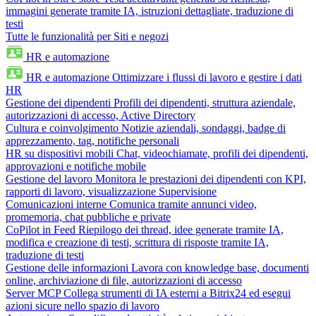
immagini generate tramite IA, istruzioni dettagliate, traduzione di
testi
Tutte le funzionalità per Siti e negozi
HR e automazione
HR e automazione
Ottimizzare i flussi di lavoro e gestire i dati
HR
Gestione dei dipendenti
Profili dei dipendenti, struttura aziendale,
autorizzazioni di accesso, Active Directory
Cultura e coinvolgimento
Notizie aziendali, sondaggi, badge di
apprezzamento, tag, notifiche personali
HR su dispositivi mobili
Chat, videochiamate, profili dei dipendenti,
approvazioni e notifiche mobile
Gestione del lavoro
Monitora le prestazioni dei dipendenti con KPI,
rapporti di lavoro, visualizzazione Supervisione
Comunicazioni interne
Comunica tramite annunci video,
promemoria, chat pubbliche e private
CoPilot in Feed
Riepilogo dei thread, idee generate tramite IA,
modifica e creazione di testi, scrittura di risposte tramite IA,
traduzione di testi
Gestione delle informazioni
Lavora con knowledge base, documenti
online, archiviazione di file, autorizzazioni di accesso
Server MCP
Collega strumenti di IA esterni a Bitrix24 ed esegui
azioni sicure nello spazio di lavoro