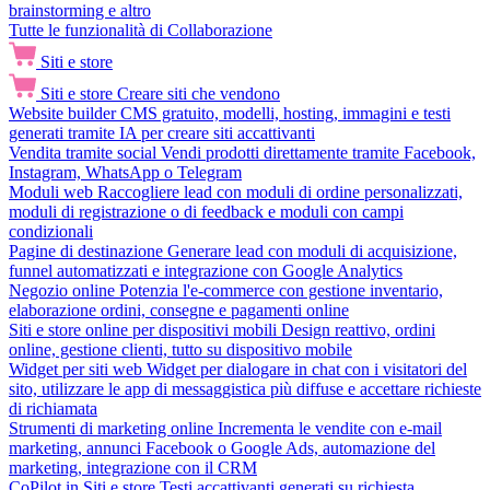
brainstorming e altro
Tutte le funzionalità di Collaborazione
Siti e store
Siti e store
Creare siti che vendono
Website builder
CMS gratuito, modelli, hosting, immagini e testi
generati tramite IA per creare siti accattivanti
Vendita tramite social
Vendi prodotti direttamente tramite Facebook,
Instagram, WhatsApp o Telegram
Moduli web
Raccogliere lead con moduli di ordine personalizzati,
moduli di registrazione o di feedback e moduli con campi
condizionali
Pagine di destinazione
Generare lead con moduli di acquisizione,
funnel automatizzati e integrazione con Google Analytics
Negozio online
Potenzia l'e-commerce con gestione inventario,
elaborazione ordini, consegne e pagamenti online
Siti e store online per dispositivi mobili
Design reattivo, ordini
online, gestione clienti, tutto su dispositivo mobile
Widget per siti web
Widget per dialogare in chat con i visitatori del
sito, utilizzare le app di messaggistica più diffuse e accettare richieste
di richiamata
Strumenti di marketing online
Incrementa le vendite con e-mail
marketing, annunci Facebook o Google Ads, automazione del
marketing, integrazione con il CRM
CoPilot in Siti e store
Testi accattivanti generati su richiesta,