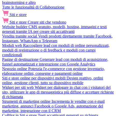
brainstorming e altro
Tutte le funzionalità di Collaborazione
Siti e store
Siti e store
Creare siti che vendono
Website builder
CMS gratuito, modelli, hosting, immagini e testi
generati tramite IA per creare siti accattivanti
Vendita tramite social
Vendi prodotti direttamente tramite Facebook,
Instagram, WhatsApp o Telegram
Moduli web
Raccogliere lead con moduli di ordine personalizzati,
moduli di registrazione o di feedback e moduli con campi
condizionali
Pagine di destinazione
Generare lead con moduli di acquisizione,
funnel automatizzati e integrazione con Google Analytics
Negozio online
Potenzia l'e-commerce con gestione inventario,
elaborazione ordini, consegne e pagamenti online
Siti e store online per dispositivi mobili
Design reattivo, ordini
online, gestione clienti, tutto su dispositivo mobile
Widget per siti web
Widget per dialogare in chat con i visitatori del
sito, utilizzare le app di messaggistica più diffuse e accettare richieste
di richiamata
Strumenti di marketing online
Incrementa le vendite con e-mail
marketing, annunci Facebook o Google Ads, automazione del
marketing, integrazione con il CRM
CoPilot in Siti e store
Testi accattivanti generati su richiesta,