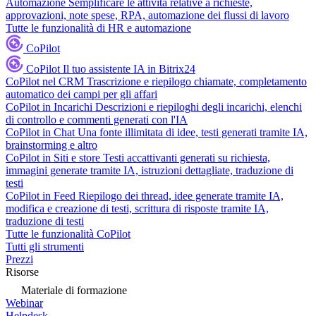
Automazione
Semplificare le attività relative a richieste,
approvazioni, note spese, RPA, automazione dei flussi di lavoro
Tutte le funzionalità di HR e automazione
CoPilot
CoPilot
Il tuo assistente IA in Bitrix24
CoPilot nel CRM
Trascrizione e riepilogo chiamate, completamento
automatico dei campi per gli affari
CoPilot in Incarichi
Descrizioni e riepiloghi degli incarichi, elenchi
di controllo e commenti generati con l'IA
CoPilot in Chat
Una fonte illimitata di idee, testi generati tramite IA,
brainstorming e altro
CoPilot in Siti e store
Testi accattivanti generati su richiesta,
immagini generate tramite IA, istruzioni dettagliate, traduzione di
testi
CoPilot in Feed
Riepilogo dei thread, idee generate tramite IA,
modifica e creazione di testi, scrittura di risposte tramite IA,
traduzione di testi
Tutte le funzionalità CoPilot
Tutti gli strumenti
Prezzi
Risorse
Materiale di formazione
Webinar
Helpdesk