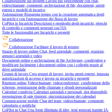
Collaborazione sui progetti
Lavora più velocemente con chat,
videochiamate, commenti, archiviazione di file, documenti, utenti
esterni e modelli di incarico
Automazione
Risparmia tempo con la creazione automatica degli
incarichi e con l'automazione dei flussi di lavoro
CoPilot in Incarichi
Descrizioni e riepiloghi degli incarichi, elenchi
di controllo e commenti generati con l'IA
Tutte le funzionalità per Incarichi e progetti
Collaborazione
Collaborazione
Facilitare il lavoro di gruppo
Spazio di lavoro online
Chat, feed aziendale, commenti, reazioni,
annunci aziendali e video
Documenti online e archiviazione di file
Archiviare, condividere e
modificare facilmente i documenti online con i colleghi grazie al
drive aziendale
Gruppi di lavoro
Crea gruppi di lavoro, invita utenti esterni, imposta
autorizzazioni di accesso e lavora su incarichi e progetti
Riunioni online
Videochiamate, videoconferenze, condivisione dello
schermo, registrazione delle chiamate e sfondi personalizzati
Calendari condivisi
Calendari aziendali e personali, slot disponibili,
prenotazione di sale riunioni, sincronizzazione dei calendari
Comunicazione mobile
Chat del team, videochiamate, commenti,
calendario e notifiche
CoPilot in Chat
Una fonte illimitata di idee, testi generati tramite IA,