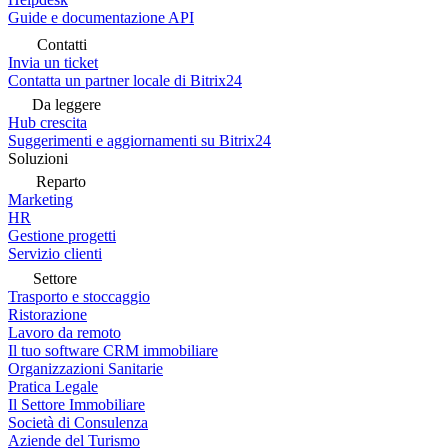
Guide e documentazione API
Contatti
Invia un ticket
Contatta un partner locale di Bitrix24
Da leggere
Hub crescita
Suggerimenti e aggiornamenti su Bitrix24
Soluzioni
Reparto
Marketing
HR
Gestione progetti
Servizio clienti
Settore
Trasporto e stoccaggio
Ristorazione
Lavoro da remoto
Il tuo software CRM immobiliare
Organizzazioni Sanitarie
Pratica Legale
Il Settore Immobiliare
Società di Consulenza
Aziende del Turismo