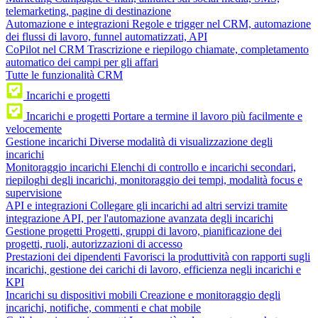
telemarketing, pagine di destinazione
Automazione e integrazioni
Regole e trigger nel CRM, automazione
dei flussi di lavoro, funnel automatizzati, API
CoPilot nel CRM
Trascrizione e riepilogo chiamate, completamento
automatico dei campi per gli affari
Tutte le funzionalità CRM
Incarichi e progetti
Incarichi e progetti
Portare a termine il lavoro più facilmente e
velocemente
Gestione incarichi
Diverse modalità di visualizzazione degli
incarichi
Monitoraggio incarichi
Elenchi di controllo e incarichi secondari,
riepiloghi degli incarichi, monitoraggio dei tempi, modalità focus e
supervisione
API e integrazioni
Collegare gli incarichi ad altri servizi tramite
integrazione API, per l'automazione avanzata degli incarichi
Gestione progetti
Progetti, gruppi di lavoro, pianificazione dei
progetti, ruoli, autorizzazioni di accesso
Prestazioni dei dipendenti
Favorisci la produttività con rapporti sugli
incarichi, gestione dei carichi di lavoro, efficienza negli incarichi e
KPI
Incarichi su dispositivi mobili
Creazione e monitoraggio degli
incarichi, notifiche, commenti e chat mobile