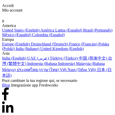
Accedi
Mio account
it
America
United States (English)
América Latina (Español)
Brasil (Português)
México (Español)
Colombia (Español)
Europa
Europe (English)
Deutschland (Deutsch)
France (Français)
Polska
(Polski)
Italia (Italiano)
United Kingdom (English)
Asia
India (English)
UAE (عربي)
Türkiye (Türkçe)
中国 (简体中文)
台
灣 (繁體中文)
Indonesia (Bahasa Indonesia)
Malaysia (Bahasa
Melayu)
ประเทศไทย (ภาษาไทย)
Việt Nam (Tiếng Việt)
日本 (日
本語)
Puoi cambiare la tua regione qui, se necessario
Blog
Integrazione app Freshworks