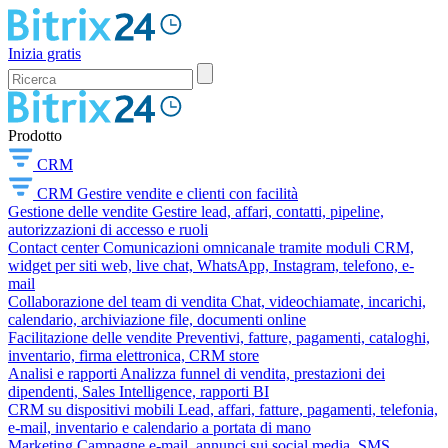
Inizia gratis
Prodotto
CRM
CRM
Gestire vendite e clienti con facilità
Gestione delle vendite
Gestire lead, affari, contatti, pipeline,
autorizzazioni di accesso e ruoli
Contact center
Comunicazioni omnicanale tramite moduli CRM,
widget per siti web, live chat, WhatsApp, Instagram, telefono, e-
mail
Collaborazione del team di vendita
Chat, videochiamate, incarichi,
calendario, archiviazione file, documenti online
Facilitazione delle vendite
Preventivi, fatture, pagamenti, cataloghi,
inventario, firma elettronica, CRM store
Analisi e rapporti
Analizza funnel di vendita, prestazioni dei
dipendenti, Sales Intelligence, rapporti BI
CRM su dispositivi mobili
Lead, affari, fatture, pagamenti, telefonia,
e-mail, inventario e calendario a portata di mano
Marketing
Campagne e-mail, annunci sui social media, SMS,