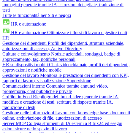
immagini generate tramite IA, istruzioni dettagliate, traduzione di
testi
Tutte le funzionalità per Siti e negozi
HR e automazione
HR e automazione
Ottimizzare i flussi di lavoro e gestire i dati
HR
Gestione dei dipendenti
Profili dei dipendenti, struttura aziendale,
autorizzazioni di accesso, Active Directory
Cultura e coinvolgimento
Notizie aziendali, sondaggi, badge di
apprezzamento, tag, notifiche personali
HR su dispositivi mobili
Chat, videochiamate, profili dei dipendenti,
approvazioni e notifiche mobile
Gestione del lavoro
Monitora le prestazioni dei dipendenti con KPI,
rapporti di lavoro, visualizzazione Supervisione
Comunicazioni interne
Comunica tramite annunci video,
promemoria, chat pubbliche e private
CoPilot in Feed
Riepilogo dei thread, idee generate tramite IA,
modifica e creazione di testi, scrittura di risposte tramite IA,
traduzione di testi
Gestione delle informazioni
Lavora con knowledge base, documenti
online, archiviazione di file, autorizzazioni di accesso
Server MCP
Collega strumenti di IA esterni a Bitrix24 ed esegui
azioni sicure nello spazio di lavoro