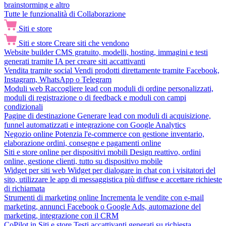
brainstorming e altro
Tutte le funzionalità di Collaborazione
Siti e store
Siti e store
Creare siti che vendono
Website builder
CMS gratuito, modelli, hosting, immagini e testi
generati tramite IA per creare siti accattivanti
Vendita tramite social
Vendi prodotti direttamente tramite Facebook,
Instagram, WhatsApp o Telegram
Moduli web
Raccogliere lead con moduli di ordine personalizzati,
moduli di registrazione o di feedback e moduli con campi
condizionali
Pagine di destinazione
Generare lead con moduli di acquisizione,
funnel automatizzati e integrazione con Google Analytics
Negozio online
Potenzia l'e-commerce con gestione inventario,
elaborazione ordini, consegne e pagamenti online
Siti e store online per dispositivi mobili
Design reattivo, ordini
online, gestione clienti, tutto su dispositivo mobile
Widget per siti web
Widget per dialogare in chat con i visitatori del
sito, utilizzare le app di messaggistica più diffuse e accettare richieste
di richiamata
Strumenti di marketing online
Incrementa le vendite con e-mail
marketing, annunci Facebook o Google Ads, automazione del
marketing, integrazione con il CRM
CoPilot in Siti e store
Testi accattivanti generati su richiesta,