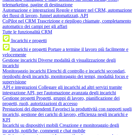
telemarketing, pagine di destinazione
Automazione e integrazioni
Regole e trigger nel CRM, automazione
dei flussi di lavoro, funnel automatizzati, API
CoPilot nel CRM
Trascrizione e riepilogo chiamate, completamento
automatico dei campi per gli affari
Tutte le funzionalità CRM
Incarichi e progetti
Incarichi e progetti
Portare a termine il lavoro più facilmente e
velocemente
Gestione incarichi
Diverse modalità di visualizzazione degli
incarichi
Monitoraggio incarichi
Elenchi di controllo e incarichi secondari,
riepiloghi degli incarichi, monitoraggio dei tempi, modalità focus e
supervisione
API e integrazioni
Collegare gli incarichi ad altri servizi tramite
integrazione API, per l'automazione avanzata degli incarichi
Gestione progetti
Progetti, gruppi di lavoro, pianificazione dei
progetti, ruoli, autorizzazioni di accesso
Prestazioni dei dipendenti
Favorisci la produttività con rapporti sugli
incarichi, gestione dei carichi di lavoro, efficienza negli incarichi e
KPI
Incarichi su dispositivi mobili
Creazione e monitoraggio degli
incarichi, notifiche, commenti e chat mobile