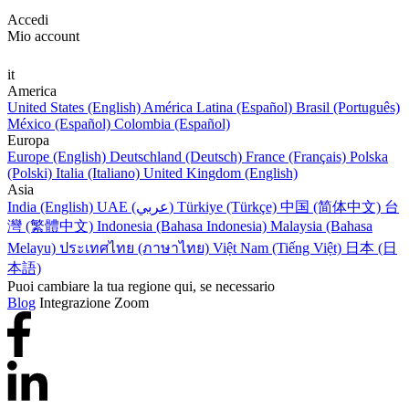
Accedi
Mio account
it
America
United States (English)
América Latina (Español)
Brasil (Português)
México (Español)
Colombia (Español)
Europa
Europe (English)
Deutschland (Deutsch)
France (Français)
Polska
(Polski)
Italia (Italiano)
United Kingdom (English)
Asia
India (English)
UAE (عربي)
Türkiye (Türkçe)
中国 (简体中文)
台
灣 (繁體中文)
Indonesia (Bahasa Indonesia)
Malaysia (Bahasa
Melayu)
ประเทศไทย (ภาษาไทย)
Việt Nam (Tiếng Việt)
日本 (日
本語)
Puoi cambiare la tua regione qui, se necessario
Blog
Integrazione Zoom