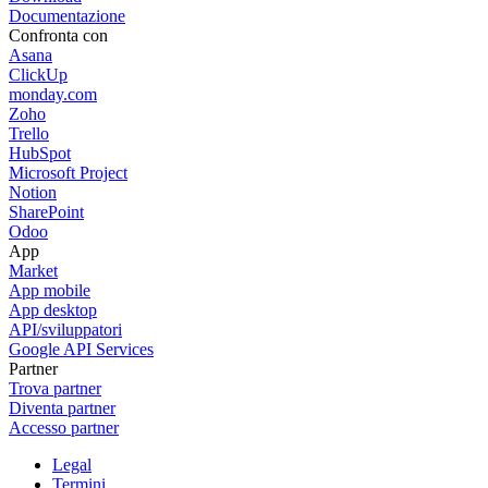
Documentazione
Confronta con
Asana
ClickUp
monday.com
Zoho
Trello
HubSpot
Microsoft Project
Notion
SharePoint
Odoo
App
Market
App mobile
App desktop
API/sviluppatori
Google API Services
Partner
Trova partner
Diventa partner
Accesso partner
Legal
Termini