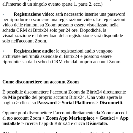
all’interno di un singolo evento (parte 1, parte 2, ecc.).
•
Registrazione video:
sar
à
necessario inserire una password
per riprodurre o scaricare una registrazione video. Le registrazioni
video delle riunioni su Zoom possono essere visualizzate nella
scheda CRM di Bitrix24 solo per 24 ore. Dopodich
é
, la
visualizzazione e il download della registrazione sar
à
disponibile
solo nell'account Zoom.
•
Registrazione audio:
le registrazioni audio vengono
archiviate nell’unità aziendale di Bitrix24 e possono essere
riprodotte sia dalla scheda CRM che dal proprio account Zoom.
Come disconnettere un account Zoom
È possibile disconnettere l’
account Zoom da Bitrix24
direttamente
da
Mio profilo
del proprio account Bitrix24. Una volta aperta la
pagina > clicca su
Password
>
Social Platforms
>
Disconnetti
.
Oppure puoi disconnettere l’account direttamente da Zoom: accedi
al tuo account Zoom >
Zoom App Marketplace
>
Gestisci
>
App
installate
> ricerca l’app di Bitrix24 e clicca
Disinstalla
.