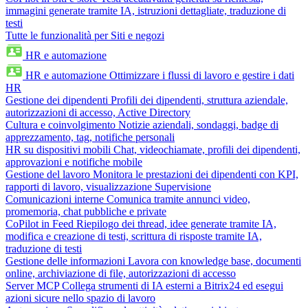
immagini generate tramite IA, istruzioni dettagliate, traduzione di
testi
Tutte le funzionalità per Siti e negozi
HR e automazione
HR e automazione
Ottimizzare i flussi di lavoro e gestire i dati
HR
Gestione dei dipendenti
Profili dei dipendenti, struttura aziendale,
autorizzazioni di accesso, Active Directory
Cultura e coinvolgimento
Notizie aziendali, sondaggi, badge di
apprezzamento, tag, notifiche personali
HR su dispositivi mobili
Chat, videochiamate, profili dei dipendenti,
approvazioni e notifiche mobile
Gestione del lavoro
Monitora le prestazioni dei dipendenti con KPI,
rapporti di lavoro, visualizzazione Supervisione
Comunicazioni interne
Comunica tramite annunci video,
promemoria, chat pubbliche e private
CoPilot in Feed
Riepilogo dei thread, idee generate tramite IA,
modifica e creazione di testi, scrittura di risposte tramite IA,
traduzione di testi
Gestione delle informazioni
Lavora con knowledge base, documenti
online, archiviazione di file, autorizzazioni di accesso
Server MCP
Collega strumenti di IA esterni a Bitrix24 ed esegui
azioni sicure nello spazio di lavoro