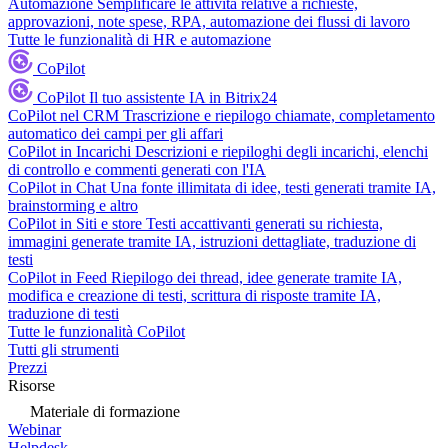
Automazione
Semplificare le attività relative a richieste,
approvazioni, note spese, RPA, automazione dei flussi di lavoro
Tutte le funzionalità di HR e automazione
CoPilot
CoPilot
Il tuo assistente IA in Bitrix24
CoPilot nel CRM
Trascrizione e riepilogo chiamate, completamento
automatico dei campi per gli affari
CoPilot in Incarichi
Descrizioni e riepiloghi degli incarichi, elenchi
di controllo e commenti generati con l'IA
CoPilot in Chat
Una fonte illimitata di idee, testi generati tramite IA,
brainstorming e altro
CoPilot in Siti e store
Testi accattivanti generati su richiesta,
immagini generate tramite IA, istruzioni dettagliate, traduzione di
testi
CoPilot in Feed
Riepilogo dei thread, idee generate tramite IA,
modifica e creazione di testi, scrittura di risposte tramite IA,
traduzione di testi
Tutte le funzionalità CoPilot
Tutti gli strumenti
Prezzi
Risorse
Materiale di formazione
Webinar
Helpdesk