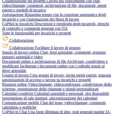
Collaborazione sui progetti
Lavora più velocemente con chat,
videochiamate, commenti, archiviazione di file, documenti, utenti
esterni e modelli di incarico
Automazione
Risparmia tempo con la creazione automatica degli
incarichi e con l'automazione dei flussi di lavoro
CoPilot in Incarichi
Descrizioni e riepiloghi degli incarichi, elenchi
di controllo e commenti generati con l'IA
Tutte le funzionalità per Incarichi e progetti
Collaborazione
Collaborazione
Facilitare il lavoro di gruppo
Spazio di lavoro online
Chat, feed aziendale, commenti, reazioni,
annunci aziendali e video
Documenti online e archiviazione di file
Archiviare, condividere e
modificare facilmente i documenti online con i colleghi grazie al
drive aziendale
Gruppi di lavoro
Crea gruppi di lavoro, invita utenti esterni, imposta
autorizzazioni di accesso e lavora su incarichi e progetti
Riunioni online
Videochiamate, videoconferenze, condivisione dello
schermo, registrazione delle chiamate e sfondi personalizzati
Calendari condivisi
Calendari aziendali e personali, slot disponibili,
prenotazione di sale riunioni, sincronizzazione dei calendari
Comunicazione mobile
Chat del team, videochiamate, commenti,
calendario e notifiche
CoPilot in Chat
Una fonte illimitata di idee, testi generati tramite IA,