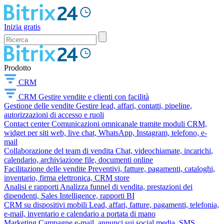
Inizia gratis
Prodotto
CRM
CRM
Gestire vendite e clienti con facilità
Gestione delle vendite
Gestire lead, affari, contatti, pipeline,
autorizzazioni di accesso e ruoli
Contact center
Comunicazioni omnicanale tramite moduli CRM,
widget per siti web, live chat, WhatsApp, Instagram, telefono, e-
mail
Collaborazione del team di vendita
Chat, videochiamate, incarichi,
calendario, archiviazione file, documenti online
Facilitazione delle vendite
Preventivi, fatture, pagamenti, cataloghi,
inventario, firma elettronica, CRM store
Analisi e rapporti
Analizza funnel di vendita, prestazioni dei
dipendenti, Sales Intelligence, rapporti BI
CRM su dispositivi mobili
Lead, affari, fatture, pagamenti, telefonia,
e-mail, inventario e calendario a portata di mano
Marketing
Campagne e-mail, annunci sui social media, SMS,