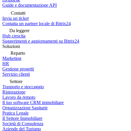
Guide e documentazione API
Contatti
Invia un ticket
Contatta un partner locale di Bitrix24
Da leggere
Hub crescita
Suggerimenti e aggiornamenti su Bitrix24
Soluzioni
Reparto
Marketing
HR
Gestione progetti
Servizio clienti
Settore
Trasporto e stoccaggio
Ristorazione
Lavoro da remoto
Il tuo software CRM immobiliare
Organizzazioni Sanitarie
Pratica Legale
Il Settore Immobiliare
Società di Consulenza
Aziende del Turismo