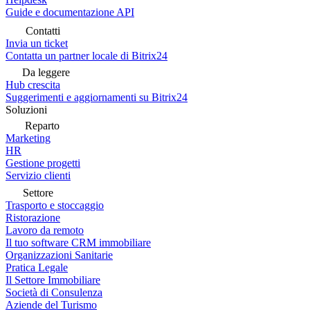
Guide e documentazione API
Contatti
Invia un ticket
Contatta un partner locale di Bitrix24
Da leggere
Hub crescita
Suggerimenti e aggiornamenti su Bitrix24
Soluzioni
Reparto
Marketing
HR
Gestione progetti
Servizio clienti
Settore
Trasporto e stoccaggio
Ristorazione
Lavoro da remoto
Il tuo software CRM immobiliare
Organizzazioni Sanitarie
Pratica Legale
Il Settore Immobiliare
Società di Consulenza
Aziende del Turismo