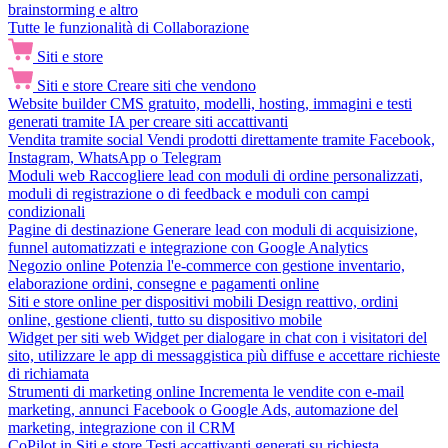
brainstorming e altro
Tutte le funzionalità di Collaborazione
Siti e store
Siti e store
Creare siti che vendono
Website builder
CMS gratuito, modelli, hosting, immagini e testi
generati tramite IA per creare siti accattivanti
Vendita tramite social
Vendi prodotti direttamente tramite Facebook,
Instagram, WhatsApp o Telegram
Moduli web
Raccogliere lead con moduli di ordine personalizzati,
moduli di registrazione o di feedback e moduli con campi
condizionali
Pagine di destinazione
Generare lead con moduli di acquisizione,
funnel automatizzati e integrazione con Google Analytics
Negozio online
Potenzia l'e-commerce con gestione inventario,
elaborazione ordini, consegne e pagamenti online
Siti e store online per dispositivi mobili
Design reattivo, ordini
online, gestione clienti, tutto su dispositivo mobile
Widget per siti web
Widget per dialogare in chat con i visitatori del
sito, utilizzare le app di messaggistica più diffuse e accettare richieste
di richiamata
Strumenti di marketing online
Incrementa le vendite con e-mail
marketing, annunci Facebook o Google Ads, automazione del
marketing, integrazione con il CRM
CoPilot in Siti e store
Testi accattivanti generati su richiesta,