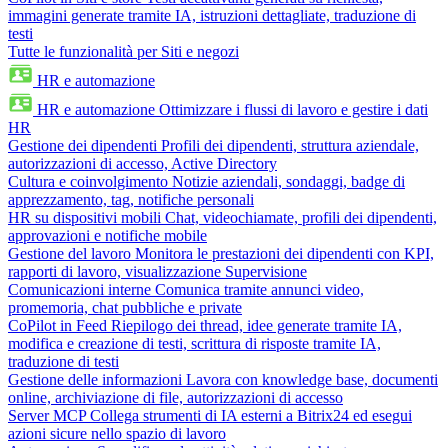
immagini generate tramite IA, istruzioni dettagliate, traduzione di
testi
Tutte le funzionalità per Siti e negozi
HR e automazione
HR e automazione
Ottimizzare i flussi di lavoro e gestire i dati
HR
Gestione dei dipendenti
Profili dei dipendenti, struttura aziendale,
autorizzazioni di accesso, Active Directory
Cultura e coinvolgimento
Notizie aziendali, sondaggi, badge di
apprezzamento, tag, notifiche personali
HR su dispositivi mobili
Chat, videochiamate, profili dei dipendenti,
approvazioni e notifiche mobile
Gestione del lavoro
Monitora le prestazioni dei dipendenti con KPI,
rapporti di lavoro, visualizzazione Supervisione
Comunicazioni interne
Comunica tramite annunci video,
promemoria, chat pubbliche e private
CoPilot in Feed
Riepilogo dei thread, idee generate tramite IA,
modifica e creazione di testi, scrittura di risposte tramite IA,
traduzione di testi
Gestione delle informazioni
Lavora con knowledge base, documenti
online, archiviazione di file, autorizzazioni di accesso
Server MCP
Collega strumenti di IA esterni a Bitrix24 ed esegui
azioni sicure nello spazio di lavoro