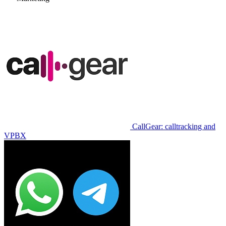
CallGear: calltracking and
VPBX