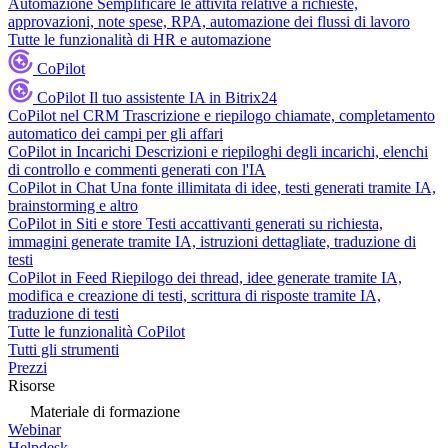
Automazione
Semplificare le attività relative a richieste,
approvazioni, note spese, RPA, automazione dei flussi di lavoro
Tutte le funzionalità di HR e automazione
CoPilot
CoPilot
Il tuo assistente IA in Bitrix24
CoPilot nel CRM
Trascrizione e riepilogo chiamate, completamento
automatico dei campi per gli affari
CoPilot in Incarichi
Descrizioni e riepiloghi degli incarichi, elenchi
di controllo e commenti generati con l'IA
CoPilot in Chat
Una fonte illimitata di idee, testi generati tramite IA,
brainstorming e altro
CoPilot in Siti e store
Testi accattivanti generati su richiesta,
immagini generate tramite IA, istruzioni dettagliate, traduzione di
testi
CoPilot in Feed
Riepilogo dei thread, idee generate tramite IA,
modifica e creazione di testi, scrittura di risposte tramite IA,
traduzione di testi
Tutte le funzionalità CoPilot
Tutti gli strumenti
Prezzi
Risorse
Materiale di formazione
Webinar
Helpdesk