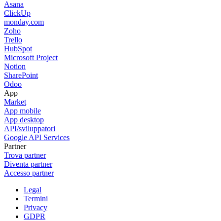
Asana
ClickUp
monday.com
Zoho
Trello
HubSpot
Microsoft Project
Notion
SharePoint
Odoo
App
Market
App mobile
App desktop
API/sviluppatori
Google API Services
Partner
Trova partner
Diventa partner
Accesso partner
Legal
Termini
Privacy
GDPR