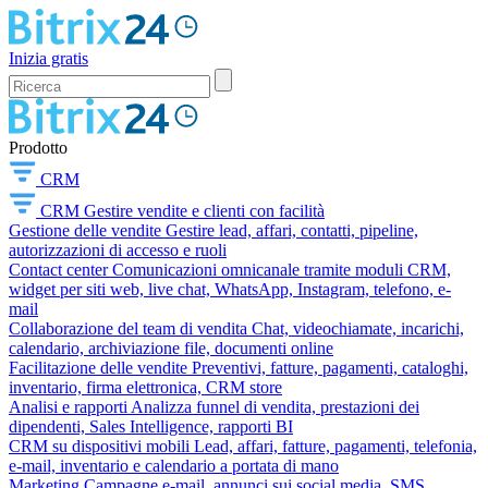
Inizia gratis
Prodotto
CRM
CRM
Gestire vendite e clienti con facilità
Gestione delle vendite
Gestire lead, affari, contatti, pipeline,
autorizzazioni di accesso e ruoli
Contact center
Comunicazioni omnicanale tramite moduli CRM,
widget per siti web, live chat, WhatsApp, Instagram, telefono, e-
mail
Collaborazione del team di vendita
Chat, videochiamate, incarichi,
calendario, archiviazione file, documenti online
Facilitazione delle vendite
Preventivi, fatture, pagamenti, cataloghi,
inventario, firma elettronica, CRM store
Analisi e rapporti
Analizza funnel di vendita, prestazioni dei
dipendenti, Sales Intelligence, rapporti BI
CRM su dispositivi mobili
Lead, affari, fatture, pagamenti, telefonia,
e-mail, inventario e calendario a portata di mano
Marketing
Campagne e-mail, annunci sui social media, SMS,