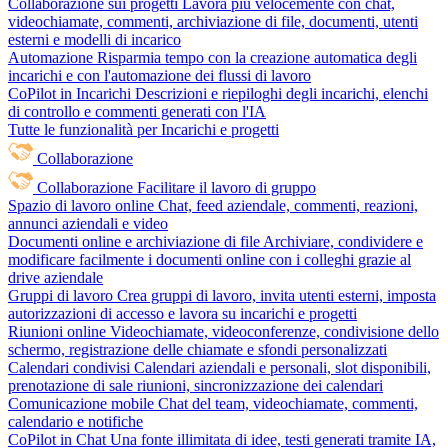
Collaborazione sui progetti
Lavora più velocemente con chat,
videochiamate, commenti, archiviazione di file, documenti, utenti
esterni e modelli di incarico
Automazione
Risparmia tempo con la creazione automatica degli
incarichi e con l'automazione dei flussi di lavoro
CoPilot in Incarichi
Descrizioni e riepiloghi degli incarichi, elenchi
di controllo e commenti generati con l'IA
Tutte le funzionalità per Incarichi e progetti
Collaborazione
Collaborazione
Facilitare il lavoro di gruppo
Spazio di lavoro online
Chat, feed aziendale, commenti, reazioni,
annunci aziendali e video
Documenti online e archiviazione di file
Archiviare, condividere e
modificare facilmente i documenti online con i colleghi grazie al
drive aziendale
Gruppi di lavoro
Crea gruppi di lavoro, invita utenti esterni, imposta
autorizzazioni di accesso e lavora su incarichi e progetti
Riunioni online
Videochiamate, videoconferenze, condivisione dello
schermo, registrazione delle chiamate e sfondi personalizzati
Calendari condivisi
Calendari aziendali e personali, slot disponibili,
prenotazione di sale riunioni, sincronizzazione dei calendari
Comunicazione mobile
Chat del team, videochiamate, commenti,
calendario e notifiche
CoPilot in Chat
Una fonte illimitata di idee, testi generati tramite IA,