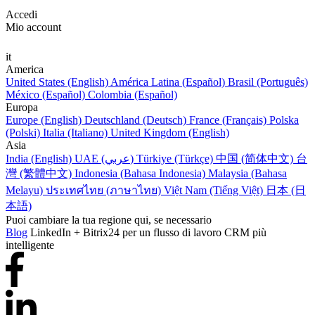
Accedi
Mio account
it
America
United States (English)
América Latina (Español)
Brasil (Português)
México (Español)
Colombia (Español)
Europa
Europe (English)
Deutschland (Deutsch)
France (Français)
Polska
(Polski)
Italia (Italiano)
United Kingdom (English)
Asia
India (English)
UAE (عربي)
Türkiye (Türkçe)
中国 (简体中文)
台
灣 (繁體中文)
Indonesia (Bahasa Indonesia)
Malaysia (Bahasa
Melayu)
ประเทศไทย (ภาษาไทย)
Việt Nam (Tiếng Việt)
日本 (日
本語)
Puoi cambiare la tua regione qui, se necessario
Blog
LinkedIn + Bitrix24 per un flusso di lavoro CRM più
intelligente