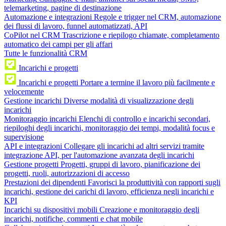
telemarketing, pagine di destinazione
Automazione e integrazioni
Regole e trigger nel CRM, automazione
dei flussi di lavoro, funnel automatizzati, API
CoPilot nel CRM
Trascrizione e riepilogo chiamate, completamento
automatico dei campi per gli affari
Tutte le funzionalità CRM
Incarichi e progetti
Incarichi e progetti
Portare a termine il lavoro più facilmente e
velocemente
Gestione incarichi
Diverse modalità di visualizzazione degli
incarichi
Monitoraggio incarichi
Elenchi di controllo e incarichi secondari,
riepiloghi degli incarichi, monitoraggio dei tempi, modalità focus e
supervisione
API e integrazioni
Collegare gli incarichi ad altri servizi tramite
integrazione API, per l'automazione avanzata degli incarichi
Gestione progetti
Progetti, gruppi di lavoro, pianificazione dei
progetti, ruoli, autorizzazioni di accesso
Prestazioni dei dipendenti
Favorisci la produttività con rapporti sugli
incarichi, gestione dei carichi di lavoro, efficienza negli incarichi e
KPI
Incarichi su dispositivi mobili
Creazione e monitoraggio degli
incarichi, notifiche, commenti e chat mobile